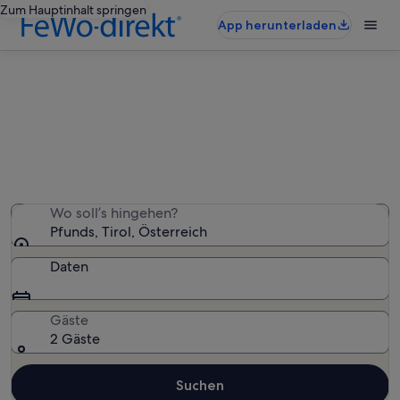
Zum Hauptinhalt springen
App herunterladen
Pfunds: Häuser
Wir haben 95 Häuser gefunden – gib deinen
Reisezeitraum ein, um die Verfügbarkeit zu prüfen
Wo soll’s hingehen?
Pfunds, Tirol, Österreich
Daten
Gäste
2 Gäste
Suchen