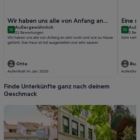
Weitere Infos zu Luxuriöses Ferienhaus mit schöner Aussich
Weitere I
Wir haben uns alle von Anfang an
Eine 
außergewöhnlich
auße
sehr wohl und wie zu Hause gefühlt.
Außergewöhnlich
Auße
10
10
10 von 10
10 von 1
22 Bewertungen
2 Bew
Das Haus ist toll aus ...
(22
(2
Wir haben uns alle von Anfang an sehr wohl und wie zu Hause
Sehr nette
bewertungen)
bewe
gefühlt. Das Haus ist toll ausgestattet und sehr sauber.
Otto
Rudo
Aufenthalt im Jan. 2026
Aufenthalt
Finde Unterkünfte ganz nach deinem
Geschmack
Suche nach Ferienhäusern
Suche nach Ferienwohnungen oder 
Suche nach 