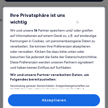
Ihre Privatsphäre ist uns
Foto von Ruud Castelijns
wichtig
Landeck
Häuser in Pfunds
Wir und unsere
16
Partner speichern und/ oder greifen
Pfunds: Entdecke Häuser
auf Informationen auf einem Gerät zu, z.B. auf eindeutige
Kennungen in Cookies, um personenbezogene Daten zu
verarbeiten. Sie können Ihre Präferenzen akzeptieren
Weitere Infos zu Ferienhaus mit Luxus-Sauna und Auswahl a
Weitere I
oder verwalten. Klicken Sie dazu bitte unten oder
besuchen Sie jederzeit die Seite der Datenschutzrichtlinie.
Diese Präferenzen werden unseren Partnern signalisiert
und haben keinen Einfluss auf Surfdaten.
Wir und unsere Partner verarbeiten Daten, um
Folgendes bereitzustellen:
Verwendung genauer Standortdaten. Endgeräteeigenschaften zur
Identifikation aktiv abfragen. Speichern von oder Zugriff auf
Informationen auf einem Endgerät. Personalisierte Werbung und
Inhalte, Messung von Werbeleistung und der Performance von Inhalten,
Zielgruppenforschung sowie Entwicklung und Verbesserung von
Akzeptieren
Angeboten.
Liste der Partner (Lieferanten)