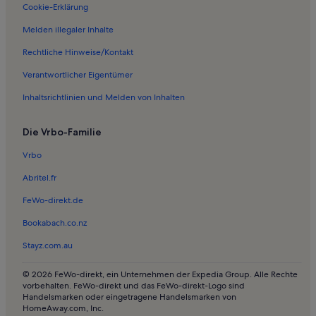
Ferienwohnungen in Ried im Oberinntal
Cookie-Erklärung
Ferienwohnungen in Nauders
Melden illegaler Inhalte
Ferienwohnungen in Laustalbahn
Rechtliche Hinweise/Kontakt
Ferienwohnungen in Zwölferbahn
Verantwortlicher Eigentümer
Ferienwohnungen in Sesselbahn Rossmoos
Inhaltsrichtlinien und Melden von Inhalten
Ferienwohnungen in Komperdellbahn
Die Vrbo-Familie
Ferienwohnungen in Zirmbahn
Ferienwohnungen in Altfinstermünz
Vrbo
Ferienwohnungen in Bikepark Serfaus-Fiss-Ladis
Abritel.fr
Ferienwohnungen in Serfaus-Fiss-Ladis
FeWo-direkt.de
Ferienwohnungen in Arrezjochbahn
Bookabach.co.nz
Ferienwohnungen in Gaislochbahn
Stayz.com.au
Ferienwohnungen in Zwölferbahn
© 2026 FeWo-direkt, ein Unternehmen der Expedia Group. Alle Rechte
Ferienwohnungen in Serfaus
vorbehalten. FeWo-direkt und das FeWo-direkt-Logo sind
Handelsmarken oder eingetragene Handelsmarken von
Ferienwohnungen in Sesselbahn Mutzkopf
HomeAway.com, Inc.