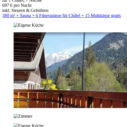
für 1 Chalet, 7 Nächte
697 € pro Nacht
inkl. Steuern & Gebühren
380 m² + Sauna + 6 Fitnesspässe für Châtel + 15 Multipässe gratis