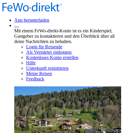
App herunterladen
Mit einem FeWo-direkt-Konto ist es ein Kinderspiel,
Gastgeber zu kontaktieren und den Überblick über all
deine Nachrichten zu behalten.
Login für Reisende
Als Vermieter einloggen
Kostenloses Konto erstellen
Hilfe
Unterkunft registrieren
Meine Reisen
Feedback