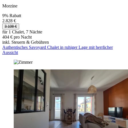
Morzine
9% Rabatt
2.828 €
3.108 €
für 1 Chalet, 7 Nächte
404 € pro Nacht
inkl. Steuern & Gebühren
Authentisches Savoyard Chalet in ruhiger Lage mit herrlicher
Aussicht