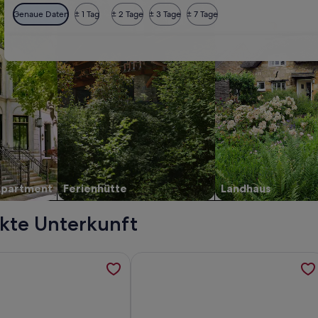
Genaue Daten
± 1 Tag
± 2 Tage
± 3 Tage
± 7 Tage
Apartment
Ferienhütte
Landhaus
kte Unterkunft
n Venetien, werden in einem neuen Tab geöffnet
ormationen zu Renovierte und geräumige Wohnung in Gehweit
Weitere Informationen zu KOPFHAU