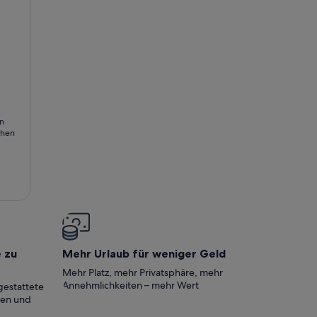
ender Aussicht
n
chen
e zu
Mehr Urlaub für weniger Geld
Mehr Platz, mehr Privatsphäre, mehr
Annehmlichkeiten – mehr Wert
gestattete
ten und