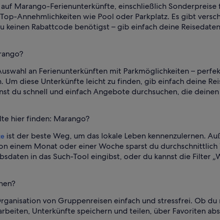
auf Marango-Ferienunterkünfte, einschließlich Sonderpreise f
 Top-Annehmlichkeiten wie Pool oder Parkplatz. Es gibt vers
 du keinen Rabattcode benötigst – gib einfach deine Reisedaten
arango?
Auswahl an Ferienunterkünften mit Parkmöglichkeiten – perfek
. Um diese Unterkünfte leicht zu finden, gib einfach deine Re
nst du schnell und einfach Angebote durchsuchen, die deinen
lte hier finden: Marango?
ist der beste Weg, um das lokale Leben kennenzulernen. Au
te
von einem Monat oder einer Woche sparst du durchschnittlich 
daten in das Such-Tool eingibst, oder du kannst die Filter „
anen?
rganisation von Gruppenreisen einfach und stressfrei. Ob du
arbeiten, Unterkünfte speichern und teilen, über Favoriten 