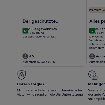
Premium-G
Foto von Ferienwohnung mit Parkplatz
Foto von 
Der geschützte
Alles p
Parkplatz...
außergewöhnlich
außer
Außergewöhnlich
Außer
10
10
10 von 10
10 von 10
1 Bewertung
83 Bew
(1
(83
Der geschützte Parkplatz...
Die Wohnung
bewertung)
bewer
Vermieter si
sehr hilfsbe
kommen wi
A V.
Andre
Aufenthalt im Sept. 2025
Aufenthalt 
Einfach sorglos
Mehr ge
Mit unserer Mit-Vertrauen-Buchen-Garantie
Von der Buc
bieten wir dir rund um die Uhr Unterstützung
gesamte Vo
unkomplizie