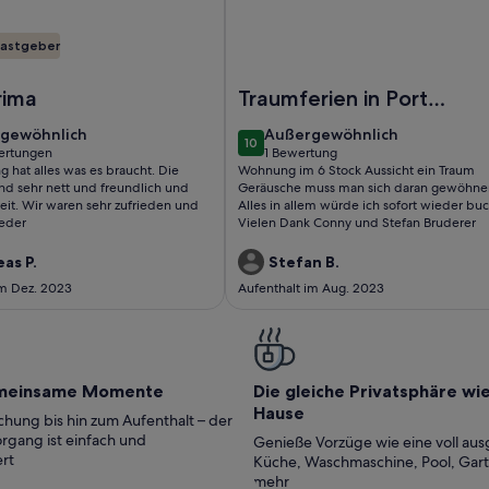
astgeber
KOPFHAUS, 400 METER VOM STRAND, MIT POOL
Foto von Studio mit atemberaub
rima
Traumferien in Porto
santa Margeritha
gewöhnlich
außergewöhnlich
gewöhnlich
Außergewöhnlich
10
10 von 10
ertungen
1 Bewertung
(1
 hat alles was es braucht. Die
Wohnung im 6 Stock Aussicht ein Traum
tungen)
bewertung)
nd sehr nett und freundlich und
Geräusche muss man sich daran gewöhne
reit. Wir waren sehr zufrieden und
Alles in allem würde ich sofort wieder bu
eder
Vielen Dank Conny und Stefan Bruderer
as P.
Stefan B.
im Dez. 2023
Aufenthalt im Aug. 2023
meinsame Momente
Die gleiche Privatsphäre wi
Hause
hung bis hin zum Aufenthalt – der
rgang ist einfach und
Genieße Vorzüge wie eine voll aus
rt
Küche, Waschmaschine, Pool, Gar
mehr