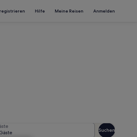
registrieren
Hilfe
Meine Reisen
Anmelden
 Marango
n Reisezeitraum an, um die
äste
Suchen
Gäste