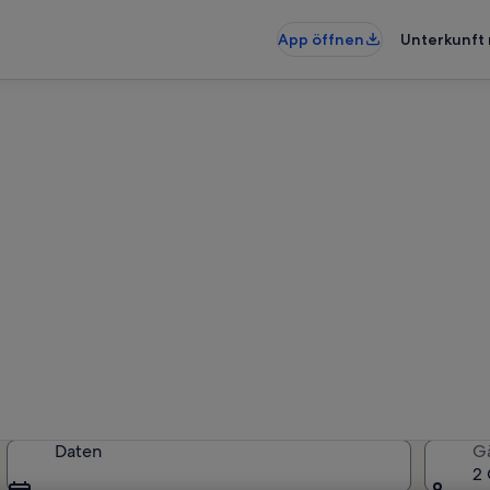
App öffnen
Unterkunft 
ohnungen & Ferienhäuser in
erkünfte gefunden. Bitte gib deine
Verfügbarkeit zu prüfen.
Daten
G
2 