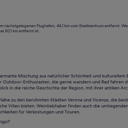
um nächstgelegenen Flughafen, 44,1 km vom Stadtzentrum entfernt. Wen
as 50,1 km entfernt ist.
armante Mischung aus natürlicher Schönheit und kulturellem E
ür Outdoor-Enthusiasten, die gerne wandern und Rad fahren dur
lick in die reiche Geschichte der Region, mit ihrer antiken Ar
 Nähe zu den berühmten Städten Verona und Vicenza, die beid
che Villen bieten. Weinliebhaber finden auch die umliegend
ichkeiten für Verkostungen und Touren.
ango?