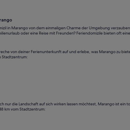
arango
domizil in Marango von dem einmaligen Charme der Umgebung verzauber
milienurlaub oder eine Reise mit Freunden? Feriendomizile bieten oft e
eche von deiner Ferienunterkunft auf und erlebe, was Marango zu bieten 
m Stadtzentrum:
nur die Landschaft auf sich wirken lassen möchtest, Marango ist ein toll
 48 km vom Stadtzentrum: