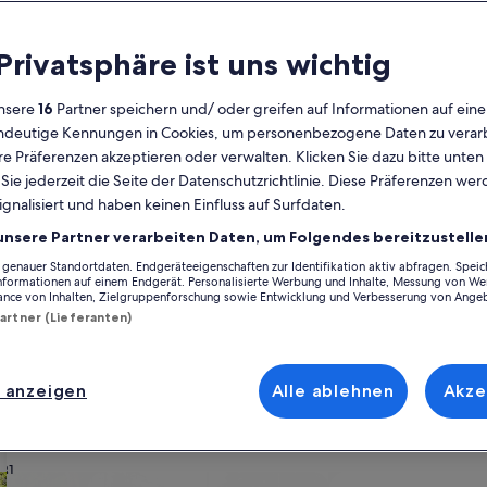
Kalender
 Privatsphäre ist uns wichtig
Derzeit
August 2026
werden
nsere
16
Partner speichern und/ oder greifen auf Informationen auf ein
die
eindeutige Kennungen in Cookies, um personenbezogene Daten zu verarb
Monate
Montag
Dienstag
Mittwoch
Donnerstag
Freitag
Samstag
Sonntag
Montag
Die
Mo
Di
Mi
Do
Fr
Sa
So
Mo
Di
e Präferenzen akzeptieren oder verwalten. Klicken Sie dazu bitte unten
August
ie jederzeit die Seite der Datenschutzrichtlinie. Diese Präferenzen we
2026
ignalisiert und haben keinen Einfluss auf Surfdaten.
und
1
1
2
2
inz
Caorle
Marango
September
unsere Partner verarbeiten Daten, um Folgendes bereitzustelle
2026
enauer Standortdaten. Endgeräteeigenschaften zur Identifikation aktiv abfragen. Spei
3
4
5
6
7
8
7
8
9
9
arango inspirieren und finde genau das, was dir vorschwebt. Egal, mit 
angezeigt.
Informationen auf einem Endgerät. Personalisierte Werbung und Inhalte, Messung von We
st dich auf all die Annehmlichkeiten freuen, die du dir wünschst. Was al
ance von Inhalten, Zielgruppenforschung sowie Entwicklung und Verbesserung von Ange
 Klicks kannst du die Unterkunft buchen, die allen zusagt und jedermanns 
Partner (Lieferanten)
10
11
12
13
14
15
14
15
1
16
ch Häusern, die über barrierarme Optionen verfügen oder geeignet für N
17
18
19
20
21
22
21
22
2
23
 anzeigen
Alle ablehnen
Akze
ach deinem Geschmack
24
25
26
27
28
29
28
29
3
30
31
wohnungen oder Apartments
Suche nach Ferienhütten
Suche nach Landhäu