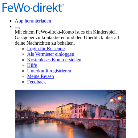
App herunterladen
Mit einem FeWo-direkt-Konto ist es ein Kinderspiel,
Gastgeber zu kontaktieren und den Überblick über all
deine Nachrichten zu behalten.
Login für Reisende
Als Vermieter einloggen
Kostenloses Konto erstellen
Hilfe
Unterkunft registrieren
Meine Reisen
Feedback