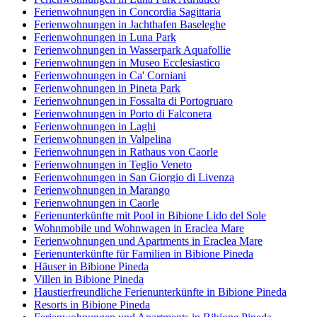
Ferienwohnungen in Concordia Sagittaria
Ferienwohnungen in Jachthafen Baseleghe
Ferienwohnungen in Luna Park
Ferienwohnungen in Wasserpark Aquafollie
Ferienwohnungen in Museo Ecclesiastico
Ferienwohnungen in Ca' Corniani
Ferienwohnungen in Pineta Park
Ferienwohnungen in Fossalta di Portogruaro
Ferienwohnungen in Porto di Falconera
Ferienwohnungen in Laghi
Ferienwohnungen in Valpelina
Ferienwohnungen in Rathaus von Caorle
Ferienwohnungen in Teglio Veneto
Ferienwohnungen in San Giorgio di Livenza
Ferienwohnungen in Marango
Ferienwohnungen in Caorle
Ferienunterkünfte mit Pool in Bibione Lido del Sole
Wohnmobile und Wohnwagen in Eraclea Mare
Ferienwohnungen und Apartments in Eraclea Mare
Ferienunterkünfte für Familien in Bibione Pineda
Häuser in Bibione Pineda
Villen in Bibione Pineda
Haustierfreundliche Ferienunterkünfte in Bibione Pineda
Resorts in Bibione Pineda