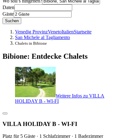
Wo soll’s hingehen?
Daten
Gäste
Suchen
Venedig Provinz
Veneto
Italien
Startseite
San Michele al Tagliamento
Chalets in Bibione
Bibione: Entdecke Chalets
Weitere Infos zu VILLA
HOLIDAY B - WI-FI
VILLA HOLIDAY B - WI-FI
Platz für 5 Gäste · 1 Schlafzimmer · 1 Badezimmer