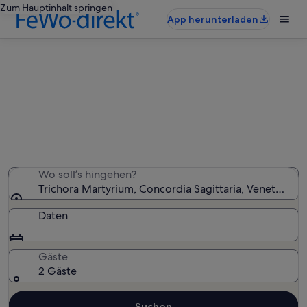
Zum Hauptinhalt springen
App herunterladen
Ferienunterkünfte nahe Trichora
Martyrium
Wir haben 7.526 Ferienunterkünfte gefunden. Bitte gib
deinen Reisezeitraum an, um die Verfügbarkeit zu
prüfen.
Wo soll’s hingehen?
Trichora Martyrium, Concordia Sagittaria, Veneto, Ital
Daten
Gäste
2 Gäste
Suchen