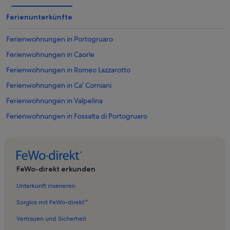
Ferienunterkünfte
Ferienwohnungen in Portogruaro
Ferienwohnungen in Caorle
Ferienwohnungen in Romeo Lazzarotto
Ferienwohnungen in Ca' Corniani
Ferienwohnungen in Valpelina
Ferienwohnungen in Fossalta di Portogruaro
Ferienwohnungen in Bibione
Ferienwohnungen in Ceggia
Ferienwohnungen in Castello di Brussa
FeWo-direkt erkunden
Ferienwohnungen in Annone Veneto
Unterkunft inserieren
Ferienwohnungen in Concordia Sagittaria
Sorglos mit FeWo-direkt™
Ferienwohnungen in Porto di Falconera
Vertrauen und Sicherheit
Ferienwohnungen in Ca' Cottoni