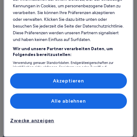
Kennungen in Cookies, um personenbezogene Daten zu
verarbeiten. Sie können Ihre Präferenzen akzeptieren
oder verwalten. Klicken Sie dazu bitte unten oder
besuchen Sie jederzeit die Seite der Datenschutzrichtlinie.
Diese Präferenzen werden unseren Partnern signalisiert
und haben keinen Einfluss auf Surfdaten.
Wir und unsere Partner verarbeiten Daten, um
Folgendes bereitzustellen:
Verwendung genauer Standortdaten. Endgeräteeigenschaften zur
Weitere Infos zu Ferienwohnung 50 m vom Meer entfernt
Weitere I
Identifikation aktiv abfragen. Speichern von oder Zugriff auf
Bliskość do morza.
Alles 
Informationen auf einem Endgerät. Personalisierte Werbung und
Inhalte, Messung von Werbeleistung und der Performance von Inhalten,
außergewöhnlich
auße
Außergewöhnlich
Auße
10
10
Zielgruppenforschung sowie Entwicklung und Verbesserung von
Akzeptieren
10 von 10
10 von 1
1 Bewertung
1 Bew
(1
(1
Angeboten.
Bliskość do morza.
Alles super
Liste der Partner (Lieferanten)
bewertung)
bewe
Alle ablehnen
A V.
A V.
Zwecke anzeigen
Aufenthalt im Juli 2026
Aufenthalt
Einfach sorglos