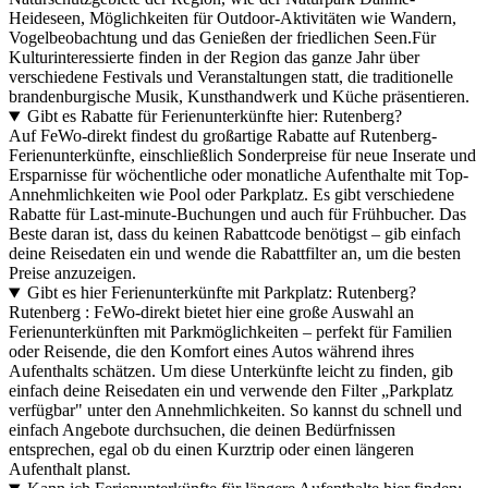
Heideseen, Möglichkeiten für Outdoor-Aktivitäten wie Wandern,
Vogelbeobachtung und das Genießen der friedlichen Seen.Für
Kulturinteressierte finden in der Region das ganze Jahr über
verschiedene Festivals und Veranstaltungen statt, die traditionelle
brandenburgische Musik, Kunsthandwerk und Küche präsentieren.
Gibt es Rabatte für Ferienunterkünfte hier: Rutenberg?
Auf FeWo-direkt findest du großartige Rabatte auf Rutenberg-
Ferienunterkünfte, einschließlich Sonderpreise für neue Inserate und
Ersparnisse für wöchentliche oder monatliche Aufenthalte mit Top-
Annehmlichkeiten wie Pool oder Parkplatz. Es gibt verschiedene
Rabatte für Last-minute-Buchungen und auch für Frühbucher. Das
Beste daran ist, dass du keinen Rabattcode benötigst – gib einfach
deine Reisedaten ein und wende die Rabattfilter an, um die besten
Preise anzuzeigen.
Gibt es hier Ferienunterkünfte mit Parkplatz: Rutenberg?
Rutenberg : FeWo-direkt bietet hier eine große Auswahl an
Ferienunterkünften mit Parkmöglichkeiten – perfekt für Familien
oder Reisende, die den Komfort eines Autos während ihres
Aufenthalts schätzen. Um diese Unterkünfte leicht zu finden, gib
einfach deine Reisedaten ein und verwende den Filter „Parkplatz
verfügbar" unter den Annehmlichkeiten. So kannst du schnell und
einfach Angebote durchsuchen, die deinen Bedürfnissen
entsprechen, egal ob du einen Kurztrip oder einen längeren
Aufenthalt planst.