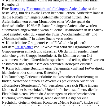
Kann ich Ferienunterkünfte für längere Aufenthalte hier finden:
Rutenberg?
Eine
Rutenberg-Ferienunterkunft für längere Aufenthalte
ist der
beste Weg, um das lokale Leben kennenzulernen. Außerdem kannst
du die Rabatte für längere Aufenthalte optimal nutzen. Bei
Aufenthalten von einem Monat oder einer Woche sparst du
durchschnittlich 10 %.* Rabatte für längere Aufenthalte werden
automatisch angewendet, wenn du deine Urlaubsdaten in das Such-
Tool eingibst, oder du kannst die Filter „Wochenaufenthalt" und
„Monatsaufenthalt" in deiner Suche verwenden.
Kann ich eine Gruppenreise auf FeWo-direkt planen?
Mit dem
Reiseplaner
von FeWo-direkt wird die Organisation von
Gruppenreisen einfach und stressfrei. Ob du mit Freunden planst
oder eine große Gruppe koordinierst, ihr könnt an einem Ort
zusammenarbeiten, Unterkünfte speichern und teilen, über Favoriten
abstimmen und gemeinsam den perfekten Reiseplan erstellen.
Kann ich meine Buchung einer Ferienunterkunft auf FeWo-direkt
hier ändern oder stornieren: Rutenberg?
Um Rutenberg-Ferienunterkünfte mit kostenloser Stornierung zu
finden, verwende einfach FeWo-direkts praktischen Suchfilter
„Kostenlose Stornierung". Wir verstehen, dass sich Pläne ändern
können, daher ist es einfach, Unterkünfte herauszufiltern, die dir
Flexibilität bieten. Wenn du Änderungen an einer bestehenden
Buchung vornehmen musst, sende deinem Gastgeber eine
Nachricht. Gehe in deinem Konto zu „Meine Reisen", klicke auf