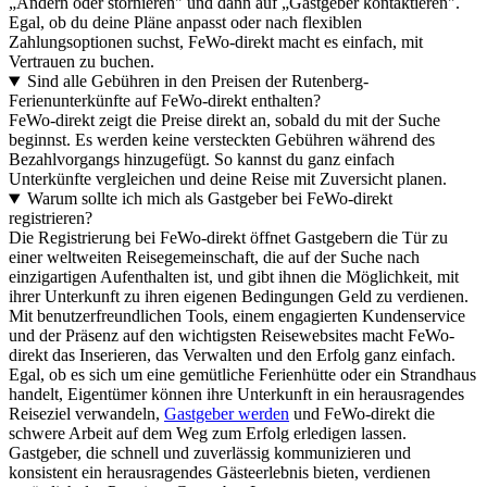
„Ändern oder stornieren" und dann auf „Gastgeber kontaktieren".
Egal, ob du deine Pläne anpasst oder nach flexiblen
Zahlungsoptionen suchst, FeWo-direkt macht es einfach, mit
Vertrauen zu buchen.
Sind alle Gebühren in den Preisen der Rutenberg-
Ferienunterkünfte auf FeWo-direkt enthalten?
FeWo-direkt zeigt die Preise direkt an, sobald du mit der Suche
beginnst. Es werden keine versteckten Gebühren während des
Bezahlvorgangs hinzugefügt. So kannst du ganz einfach
Unterkünfte vergleichen und deine Reise mit Zuversicht planen.
Warum sollte ich mich als Gastgeber bei FeWo-direkt
registrieren?
Die Registrierung bei FeWo-direkt öffnet Gastgebern die Tür zu
einer weltweiten Reisegemeinschaft, die auf der Suche nach
einzigartigen Aufenthalten ist, und gibt ihnen die Möglichkeit, mit
ihrer Unterkunft zu ihren eigenen Bedingungen Geld zu verdienen.
Mit benutzerfreundlichen Tools, einem engagierten Kundenservice
und der Präsenz auf den wichtigsten Reisewebsites macht FeWo-
direkt das Inserieren, das Verwalten und den Erfolg ganz einfach.
Egal, ob es sich um eine gemütliche Ferienhütte oder ein Strandhaus
handelt, Eigentümer können ihre Unterkunft in ein herausragendes
Reiseziel verwandeln,
Gastgeber werden
und FeWo-direkt die
schwere Arbeit auf dem Weg zum Erfolg erledigen lassen.
Gastgeber, die schnell und zuverlässig kommunizieren und
konsistent ein herausragendes Gästeerlebnis bieten, verdienen