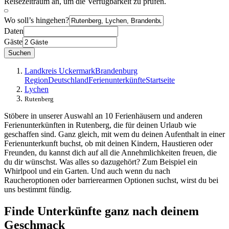
Reisezeitraum an, um die Verfügbarkeit zu prüfen.
Wo soll’s hingehen?
Daten
Gäste
Suchen
Landkreis Uckermark
Brandenburg
Region
Deutschland
Ferienunterkünfte
Startseite
Lychen
Rutenberg
Stöbere in unserer Auswahl an 10 Ferienhäusern und anderen
Ferienunterkünften in Rutenberg, die für deinen Urlaub wie
geschaffen sind. Ganz gleich, mit wem du deinen Aufenthalt in einer
Ferienunterkunft buchst, ob mit deinen Kindern, Haustieren oder
Freunden, du kannst dich auf all die Annehmlichkeiten freuen, die
du dir wünschst. Was alles so dazugehört? Zum Beispiel ein
Whirlpool und ein Garten. Und auch wenn du nach
Raucheroptionen oder barrierearmen Optionen suchst, wirst du bei
uns bestimmt fündig.
Finde Unterkünfte ganz nach deinem
Geschmack