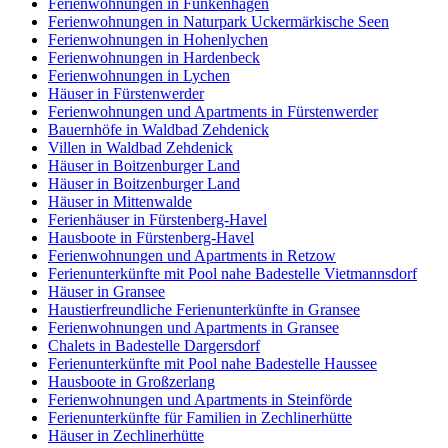
Ferienwohnungen in Funkenhagen
Ferienwohnungen in Naturpark Uckermärkische Seen
Ferienwohnungen in Hohenlychen
Ferienwohnungen in Hardenbeck
Ferienwohnungen in Lychen
Häuser in Fürstenwerder
Ferienwohnungen und Apartments in Fürstenwerder
Bauernhöfe in Waldbad Zehdenick
Villen in Waldbad Zehdenick
Häuser in Boitzenburger Land
Häuser in Boitzenburger Land
Häuser in Mittenwalde
Ferienhäuser in Fürstenberg-Havel
Hausboote in Fürstenberg-Havel
Ferienwohnungen und Apartments in Retzow
Ferienunterkünfte mit Pool nahe Badestelle Vietmannsdorf
Häuser in Gransee
Haustierfreundliche Ferienunterkünfte in Gransee
Ferienwohnungen und Apartments in Gransee
Chalets in Badestelle Dargersdorf
Ferienunterkünfte mit Pool nahe Badestelle Haussee
Hausboote in Großzerlang
Ferienwohnungen und Apartments in Steinförde
Ferienunterkünfte für Familien in Zechlinerhütte
Häuser in Zechlinerhütte