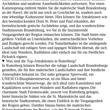
Architektur und moderne Annehmlichkeiten aufweisen. Nur einen
Katzensprung entfernt finden Sie die malerische Stadt Brandenburg
an der Havel, die nicht nur reich an Geschichte ist, sondern auch
eine lebendige Kulturszene bietet. Hier können Sie Attraktionen wie
den beeindruckenden Dom St. Peter und Paul erkunden, der
beeindruckende gotische Architektur zeigt, und das wunderschöne
Stadtmuseum Brandenburg, wo Sie in die faszinierende
Vergangenheit der Region eintauchen können. Die Stadt bietet eine
größere Vielfalt an Unterkünften, die unterschiedlichen Vorlieben
und Budgets gerecht werden. Für Naturliebhaber ist die umliegende
Landschaft mit ruhigen Seen und üppigen Wäldern übersät, die sich
ideal zum Wandern, Radfahren oder einfach nur für ein friedliches
Picknick eignen.
Was sind die Top-Attraktionen in Rutenberg?
In Rutenberg können Besucher die ruhige Landschaft Brandenburgs
genießen, die für ihre malerischen Landschaften und ihre friedliche
Atmosphäre bekannt ist. Der nahe gelegene Spreewald, ein
UNESCO-Biosphärenreservat, ist ein Muss und bietet
wunderschöne Wasserwege, die sich ideal zum Kanufahren und
Kajakfahren sowie zum Wandern und Radfahren eignen.Die
charmante Stadt Fürstenwalde, unweit von Rutenberg gelegen,
bietet historische Stätten wie die St. Marienkirche und das
historische Stadtzentrum, die einen Einblick in die Vergangenheit
der Region geben. Darüber hinaus bieten die malerischen
Naturschutzgebiete der Region, wie der Naturpark Dahme-