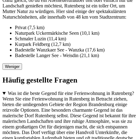
Ganz gleich, ob du ein Abenteuerurlauber bist oder einfach nur die
Landschaft genießen möchtest, Rutenberg ist ein toller Ort, um
Mutter Natur zu würdigen. Hier sind einige der spektakulärsten
Naturschönheiten, alle innerhalb von 48 km vom Stadtzentrum:
Privat (7,5 km)
Naturpark Uckermärkische Seen (10,1 km)
Schmaler Luzin (11,4 km)
Kurpark Feldberg (12,7 km)
Badestelle Wanzkaer See - Wanzka (17,6 km)
Badestelle Langer See - Weisdin (21,1 km)
Weniger
Häufig gestellte Fragen
Was ist die beste Gegend für eine Ferienwohnung in Rutenberg?
Wenn Sie eine Ferienwohnung in Rutenberg in Betracht ziehen,
bieten die umliegenden Gebiete der Region Brandenburg einige
reizvolle Optionen. Eine besonders charmante Gegend ist das
malerische Dorf Rutenberg selbst. Diese Gegend ist bekannt für ihre
malerischen Landschaften und ihre ruhige Atmosphäre, was sie zu
einem großartigen Ort für diejenigen macht, die sich entspannen
möchten. Das Dorf verfügt über eine Handvoll Unterkünfte, die
einen komfortablen Aufenthalt bieten und oft traditionelle deutsche