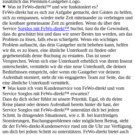
zusätzlich das Premium-Gastgeber-Logo.
Was ist FeWo-direkt™ und wie funktioniert es?
FeWo-direkt hat es sich zur Aufgabe gemacht, den Gästen zu helfen,
sich zu entspannen, wieder mehr Zeit miteinander zu verbringen und
die kostbare gemeinsame Zeit zu genießen. Wenn du über den
Service
Sorglos mit FeWo-direkt™
buchst, hast du die Gewissheit,
dass du geschützt bist und dass wir unser Bestes tun werden, um das
Problem zu lösen, falls etwas schiefgeht. Wenn ein wichtiges
Problem auftaucht, das dein Gastgeber nicht beheben kann, helfen
wir dir, es zu lösen, eine ähnliche Unterkunft zu finden oder
gegebenenfalls deine Buchung zu erstatten. Das ist unser
Versprechen. Wenn sich eine Unterkunft erheblich von ihrem Inserat
unterscheidet, vermitteln wir dir eine neue Unterkunft, die deinen
Bedürfnissen entspricht, oder wenn ein Gastgeber vor deinem
Aufenthalt storniert, steht dir ein engagiertes Team zur Seite, das dir
eine ähnliche Unterkunft vermittelt.
Was kann ich vom Kundenservice von FeWo-direkt und vom
Service Sorglos mit FeWo-direkt™ erwarten?
Dass du dich sicher fühlst ist unsere Priorität. Egal, ob du deine
Reise planst oder deinen Aufenthalt bereits hinter dir hast, der
Service Sorglos mit FeWo-direkt™ unterstützt dich bei jedem
Schritt. In dringenden Situationen, wie z. B. bei kurzfristigen
Stornierungen, Buchungsproblemen oder möglichem Betrug, steht
dir der FeWo-direkt-Kundenservice rund um die Uhr zur Verfügung,
um dich bei jedem Schritt zu unterstützen. FeWo-direkt bietet auch