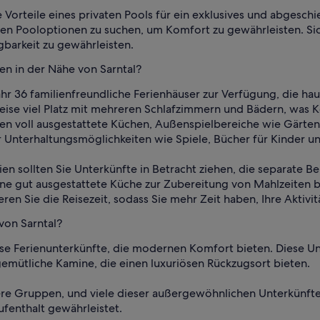
e Vorteile eines privaten Pools für ein exklusives und abgesch
ten Pooloptionen zu suchen, um Komfort zu gewährleisten. Sic
gbarkeit zu gewährleisten.
en in der Nähe von Sarntal?
hr 36 familienfreundliche Ferienhäuser zur Verfügung, die ha
eise viel Platz mit mehreren Schlafzimmern und Bädern, was 
en voll ausgestattete Küchen, Außenspielbereiche wie Gärten
ber Unterhaltungsmöglichkeiten wie Spiele, Bücher für Kinder
en sollten Sie Unterkünfte in Betracht ziehen, die separate 
ne gut ausgestattete Küche zur Zubereitung von Mahlzeiten b
eren Sie die Reisezeit, sodass Sie mehr Zeit haben, Ihre Aktivi
von Sarntal?
iöse Ferienunterkünfte, die modernen Komfort bieten. Diese U
 gemütliche Kamine, die einen luxuriösen Rückzugsort bieten.
ößere Gruppen, und viele dieser außergewöhnlichen Unterkü
ufenthalt gewährleistet.