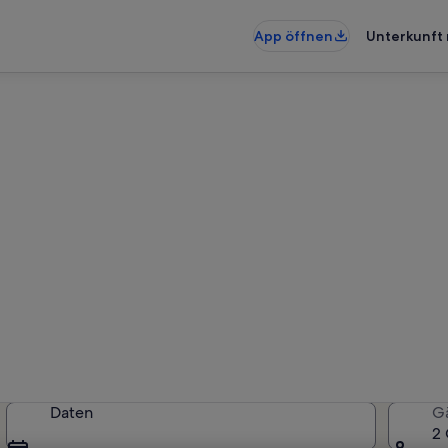
App öffnen
Unterkunft 
erienunterkünfte nahe Sarnt
künfte gefunden. Bitte gib deine
Verfügbarkeit zu prüfen.
Daten
G
2 