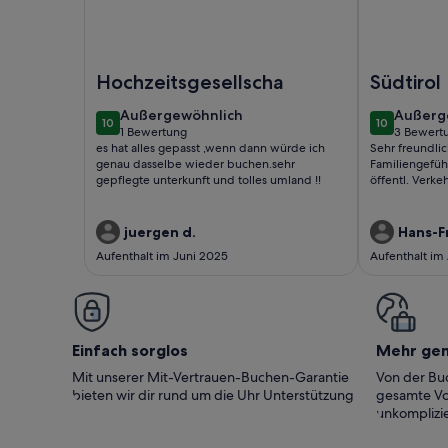
Foto von Ferienwohnung 'Appartment Family' mit
Foto von Fe
Hochzeitsgesellschaft
Südtirol
außergewöhnlich
außerg
Außergewöhnlich
Außerg
10
10
10 von 10
10 von 10
1 Bewertung
3 Bewert
(1
(3
es hat alles gepasst ,wenn dann würde ich
Sehr freundlicher Empfang.
bewertung)
bewert
genau dasselbe wieder buchen.sehr
Familiengefüh
gepflegte unterkunft und tolles umland !!
öffentl. Verke
juergen d.
Hans-Fr
Aufenthalt im Juni 2025
Aufenthalt im
Einfach sorglos
Mehr ge
Mit unserer Mit-Vertrauen-Buchen-Garantie
Von der Buc
bieten wir dir rund um die Uhr Unterstützung
gesamte Vo
unkomplizie