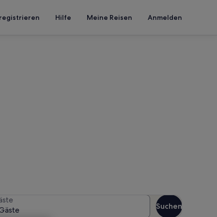
registrieren
Hilfe
Meine Reisen
Anmelden
al
n Reisezeitraum an, um die
äste
Suchen
Gäste