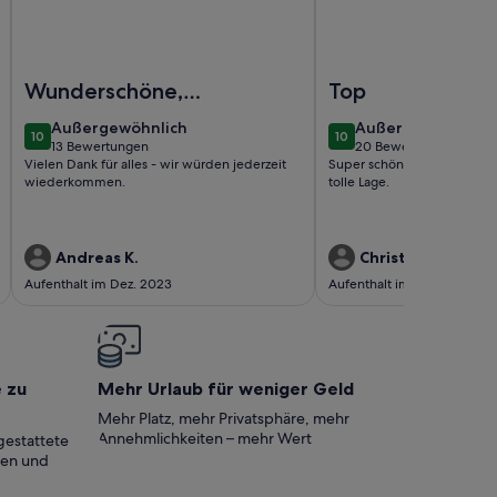
inschaftsgarten & WLAN
tement Spritzenhaus' mit Balkon und WLAN
Foto von Ferienhaus „Alpin Chalet Samer“ mit Bergblick, Pr
Foto von Panorama Apa
Wunderschöne,
Top
familienfreundliche
außergewöhnlich
außergewöhnlich
Außergewöhnlich
Außergewöhnlich
10
10
Unterkunft
10 von 10
10 von 10
13 Bewertungen
20 Bewertungen
(13
(20
Vielen Dank für alles - wir würden jederzeit
Super schöne Wohnung, tra
bewertungen)
bewertungen)
wiederkommen.
tolle Lage.
Andreas K.
Christina S.
Aufenthalt im Dez. 2023
Aufenthalt im Sept. 2021
e zu
Mehr Urlaub für weniger Geld
Mehr Platz, mehr Privatsphäre, mehr
Annehmlichkeiten – mehr Wert
gestattete
ten und