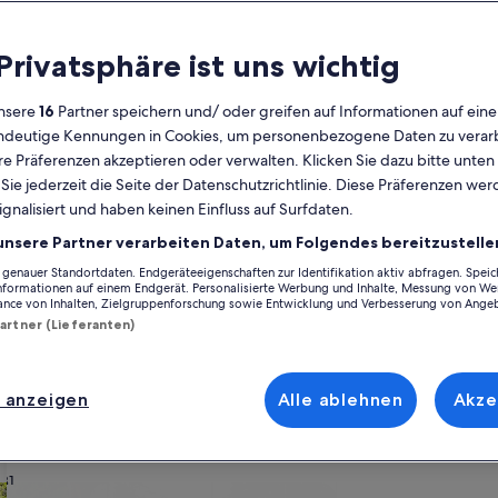
Kalender
 Privatsphäre ist uns wichtig
Derzeit
August 2026
werden
nsere
16
Partner speichern und/ oder greifen auf Informationen auf ein
die
eindeutige Kennungen in Cookies, um personenbezogene Daten zu verarb
Monate
Montag
Dienstag
Mittwoch
Donnerstag
Freitag
Samstag
Sonntag
Montag
Die
Mo
Di
Mi
Do
Fr
Sa
So
Mo
Di
e Präferenzen akzeptieren oder verwalten. Klicken Sie dazu bitte unten
August
ie jederzeit die Seite der Datenschutzrichtlinie. Diese Präferenzen we
2026
ignalisiert und haben keinen Einfluss auf Surfdaten.
und
1
1
2
2
tirol
Sarntal
Ferienunterkünfte nahe Sarntal
September
unsere Partner verarbeiten Daten, um Folgendes bereitzustelle
2026
enauer Standortdaten. Endgeräteeigenschaften zur Identifikation aktiv abfragen. Spei
3
4
5
6
7
8
7
8
9
9
 nahe Sarntal suchst, stöbere durch unsere Feriendomizile und finde e
angezeigt.
Informationen auf einem Endgerät. Personalisierte Werbung und Inhalte, Messung von We
n Kindern oder Freunden, du kannst dich auf all die Annehmlichkeiten fr
ance von Inhalten, Zielgruppenforschung sowie Entwicklung und Verbesserung von Ange
orstellst, du findest bestimmt genau die Art von Unterkunft, die all deine
Partner (Lieferanten)
10
11
12
13
14
15
14
15
1
16
d oder über barrierarme Ausstattung verfügen.
17
18
19
20
21
22
21
22
2
23
 anzeigen
Alle ablehnen
Akze
ach deinem Geschmack
24
25
26
27
28
29
28
29
3
30
31
wohnungen oder Apartments
Suche nach Ferienhütten
Suche nach Landhäu