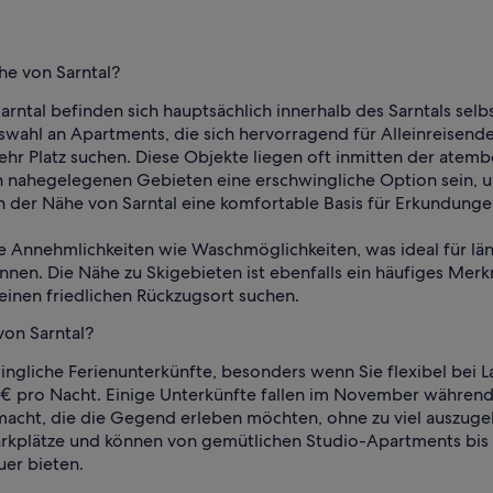
he von Sarntal?
Sarntal befinden sich hauptsächlich innerhalb des Sarntals s
uswahl an Apartments, die sich hervorragend für Alleinreisen
mehr Platz suchen. Diese Objekte liegen oft inmitten der ate
 in nahegelegenen Gebieten eine erschwingliche Option sein, 
in der Nähe von Sarntal eine komfortable Basis für Erkundunge
he Annehmlichkeiten wie Waschmöglichkeiten, was ideal für lä
nnen. Die Nähe zu Skigebieten ist ebenfalls ein häufiges Merk
 einen friedlichen Rückzugsort suchen.
von Sarntal?
ingliche Ferienunterkünfte, besonders wenn Sie flexibel bei L
 € pro Nacht. Einige Unterkünfte fallen im November währen
 macht, die die Gegend erleben möchten, ohne zu viel auszuge
kplätze und können von gemütlichen Studio-Apartments bis h
uer bieten.