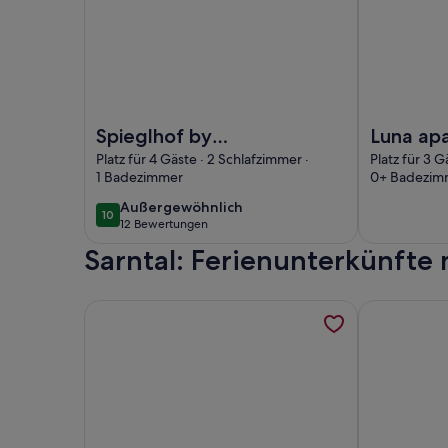
Foto von Spieglhof by Interhome
Foto von Lun
Spieglhof by
Luna ap
Interhome
the old 
Platz für 4 Gäste · 2 Schlafzimmer ·
Platz für 3 G
1 Badezimmer
0+ Badezim
außergewöhnlich
Außergewöhnlich
10
10 von 10
12 Bewertungen
(12
Sarntal: Ferienunterkünfte
bewertungen)
Weitere Informationen zu Ferienwohnung 'Appart
Weitere Inf