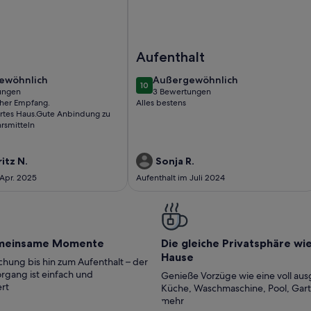
 Bergblick, Gemeinschaftsgarten und WLAN
rienwohnung 'Sankt Corbinian 4' mit Bergblick, Balkon, Geme
Foto von Ferienwohnung 'J N Appar
Aufenthalt
ewöhnlich
außergewöhnlich
ewöhnlich
Außergewöhnlich
10
10 von 10
ungen
3 Bewertungen
(3
Alles bestens
ungen)
bewertungen)
rtes Haus.Gute Anbindung zu
hrsmitteln
itz N.
Sonja R.
 Apr. 2025
Aufenthalt im Juli 2024
meinsame Momente
Die gleiche Privatsphäre wi
Hause
hung bis hin zum Aufenthalt – der
rgang ist einfach und
Genieße Vorzüge wie eine voll aus
rt
Küche, Waschmaschine, Pool, Gar
mehr