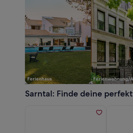
Ferienhaus
Ferienwohnung/
Sarntal: Finde deine perfek
Weitere Informationen zu Spieglhof by Interhome
Weitere Inf