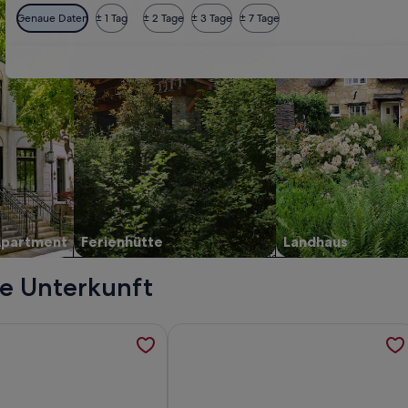
Genaue Daten
± 1 Tag
± 2 Tage
± 3 Tage
± 7 Tage
Apartment
Ferienhütte
Landhaus
te Unterkunft
, werden in einem neuen Tab geöffnet
ormationen zu Luna apartment at the old barn, werden in ein
Weitere Informationen zu Burgfriede