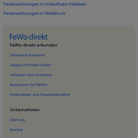
Ferienwohnungen in Umlaufbahn Falzeben
Ferienwohnungen in Waidbruck
Ferienwohnungen in Sarntal
Ferienwohnungen in Sarntal
Ferienwohnungen in Touristeninformation Sarntal
FeWo-direkt erkunden
Ferienwohnungen in Schloss Velthurns
Unterkunft inserieren
Ferienwohnungen in Kratzberger See
Sorglos mit FeWo-direkt™
Ferienwohnungen in Klausen
Vertrauen und Sicherheit
Ferienwohnungen in Pens
Ressourcen für Partner
Ferienwohnungen in Meran
Ferienhäuser und Urlaubsinspiration
Ferienwohnungen in Trostburg
Ferienwohnungen in Kloster Säben
Unternehmen
Ferienwohnungen in Südtirol
Über uns
Ferienwohnungen in Villanders
Karriere
Ferienwohnungen in Feldthurns