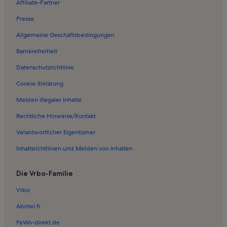
Affiliate-Partner
Ferienwohnungen in Avigna
Presse
Ferienwohnungen in Lajen
Allgemeine Geschäftsbedingungen
Ferienwohnungen in Sarntal
Barrierefreiheit
Ferienwohnungen in Rio Bianco
Datenschutzrichtlinie
Ferienwohnungen in Oberinn
Ferienwohnungen in Holy Cross of Latzfons
Cookie-Erklärung
Ferienwohnungen in Feldthurns
Melden illegaler Inhalte
Ferienwohnungen in Vahrn
Rechtliche Hinweise/Kontakt
Ferienwohnungen in Ritten
Verantwortlicher Eigentümer
Ferienwohnungen und Apartments in Barbian
Inhaltsrichtlinien und Melden von Inhalten
Villen in Kastelruth
Die Vrbo-Familie
Haustierfreundliche Ferienunterkünfte in Kastelruth
Ferienunterkünfte mit Pool in Kastelruth
Vrbo
Ferienwohnungen und Apartments in Kastelruth
Abritel.fr
Chalets in Schenna
FeWo-direkt.de