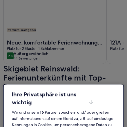
Premium-Gastgeber
Weitere Infos zu Neue, komfortable Ferienwohnung für 2 P
Weitere I
Neue, komfortable Ferienwohnung
121A -
für 2 Personen in Dorfnähe mit
Platz für 2 Gäste · 1 Schlafzimmer
Apartm
Platz für
außergewöhnlich
Außergewöhnlich
schönem Ausblick
9,8
9,8 von 10
44 Bewertungen
(44
Skigebiet Reinswald:
bewertungen)
Ferienunterkünfte mit Top-
Bewertung
Ihre Privatsphäre ist uns
Weitere Infos zu Ferienwohnung im Dorfkern von St. Pauls 
Weitere I
wichtig
Wir und unsere
16
Partner speichern und/ oder greifen
auf Informationen auf einem Gerät zu, z.B. auf eindeutige
Kennungen in Cookies, um personenbezogene Daten zu