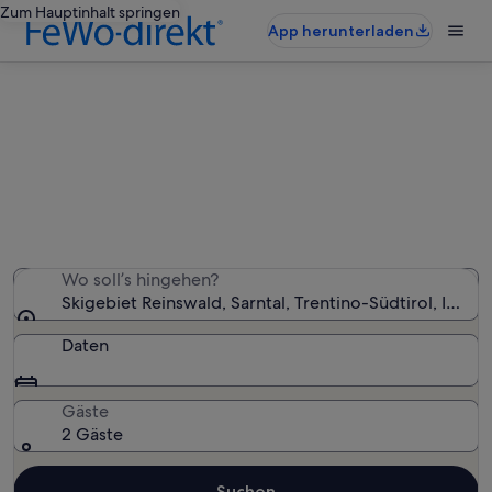
Zum Hauptinhalt springen
App herunterladen
Ferienunterkünfte nahe Skigebiet
Reinswald
Wir haben 3.254 Ferienunterkünfte gefunden. Bitte gib
deinen Reisezeitraum an, um die Verfügbarkeit zu
prüfen.
Wo soll’s hingehen?
Skigebiet Reinswald, Sarntal, Trentino-Südtirol, Italien
Daten
Gäste
2 Gäste
Suchen