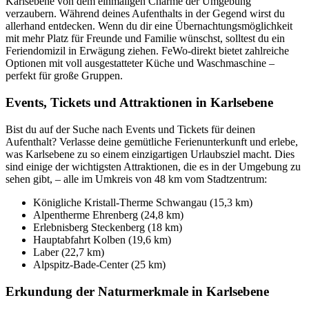
Karlsebene von dem einmaligen Charme der Umgebung
verzaubern. Während deines Aufenthalts in der Gegend wirst du
allerhand entdecken. Wenn du dir eine Übernachtungsmöglichkeit
mit mehr Platz für Freunde und Familie wünschst, solltest du ein
Feriendomizil in Erwägung ziehen. FeWo-direkt bietet zahlreiche
Optionen mit voll ausgestatteter Küche und Waschmaschine –
perfekt für große Gruppen.
Events, Tickets und Attraktionen in Karlsebene
Bist du auf der Suche nach Events und Tickets für deinen
Aufenthalt? Verlasse deine gemütliche Ferienunterkunft und erlebe,
was Karlsebene zu so einem einzigartigen Urlaubsziel macht. Dies
sind einige der wichtigsten Attraktionen, die es in der Umgebung zu
sehen gibt, – alle im Umkreis von 48 km vom Stadtzentrum:
Königliche Kristall-Therme Schwangau (15,3 km)
Alpentherme Ehrenberg (24,8 km)
Erlebnisberg Steckenberg (18 km)
Hauptabfahrt Kolben (19,6 km)
Laber (22,7 km)
Alpspitz-Bade-Center (25 km)
Erkundung der Naturmerkmale in Karlsebene