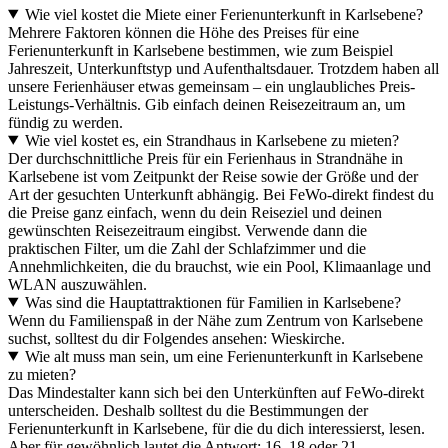
Wie viel kostet die Miete einer Ferienunterkunft in Karlsebene?
Mehrere Faktoren können die Höhe des Preises für eine
Ferienunterkunft in Karlsebene bestimmen, wie zum Beispiel
Jahreszeit, Unterkunftstyp und Aufenthaltsdauer. Trotzdem haben all
unsere Ferienhäuser etwas gemeinsam – ein unglaubliches Preis-
Leistungs-Verhältnis. Gib einfach deinen Reisezeitraum an, um
fündig zu werden.
Wie viel kostet es, ein Strandhaus in Karlsebene zu mieten?
Der durchschnittliche Preis für ein Ferienhaus in Strandnähe in
Karlsebene ist vom Zeitpunkt der Reise sowie der Größe und der
Art der gesuchten Unterkunft abhängig. Bei FeWo-direkt findest du
die Preise ganz einfach, wenn du dein Reiseziel und deinen
gewünschten Reisezeitraum eingibst. Verwende dann die
praktischen Filter, um die Zahl der Schlafzimmer und die
Annehmlichkeiten, die du brauchst, wie ein Pool, Klimaanlage und
WLAN auszuwählen.
Was sind die Hauptattraktionen für Familien in Karlsebene?
Wenn du Familienspaß in der Nähe zum Zentrum von Karlsebene
suchst, solltest du dir Folgendes ansehen: Wieskirche.
Wie alt muss man sein, um eine Ferienunterkunft in Karlsebene
zu mieten?
Das Mindestalter kann sich bei den Unterkünften auf FeWo-direkt
unterscheiden. Deshalb solltest du die Bestimmungen der
Ferienunterkunft in Karlsebene, für die du dich interessierst, lesen.
Aber für gewöhnlich lautet die Antwort: 16, 18 oder 21.