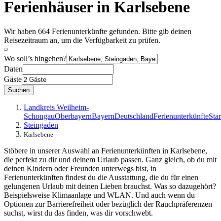
Ferienhäuser in Karlsebene
Wir haben 664 Ferienunterkünfte gefunden. Bitte gib deinen
Reisezeitraum an, um die Verfügbarkeit zu prüfen.
Wo soll’s hingehen?
Daten
Gäste
Suchen
Landkreis Weilheim-
Schongau
Oberbayern
Bayern
Deutschland
Ferienunterkünfte
Star
Steingaden
Karlsebene
Stöbere in unserer Auswahl an Ferienunterkünften in Karlsebene,
die perfekt zu dir und deinem Urlaub passen. Ganz gleich, ob du mit
deinen Kindern oder Freunden unterwegs bist, in
Ferienunterkünften findest du die Ausstattung, die du für einen
gelungenen Urlaub mit deinen Lieben brauchst. Was so dazugehört?
Beispielsweise Klimaanlage und WLAN. Und auch wenn du
Optionen zur Barrierefreiheit oder bezüglich der Rauchpräferenzen
suchst, wirst du das finden, was dir vorschwebt.