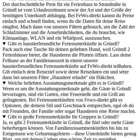
Der durchschnittliche Preis für ein Ferienhaus in Strandnähe in
Gründl ist vom Urlaubszeitraum sowie der Art und der Größe der
benötigten Unterkunft abhängig. Bei FeWo-direkt kannst du Preise
einfach und schnell finden, wenn du die Daten für deine Reise
eingibst. Mach dann von unseren Filtern gebrauch, um die Zahl der
Schlafzimmer und die Annehmlichkeiten, die du brauchst, wie
Klimaanlage, WLAN und ein Whirlpool, auszusuchen.
Gibt es haustierfreundliche Ferienunterkünfte in Gründl?
Pack auch eine Tasche für deinen geliebten Hund, weil Gründl 2
Ferienhäuser bietet, die Haustieren die Pforten öffnen. Lass deine
Fellnase an der Familienauszeit in einem unserer
haustierfreundlichen Ferienunterkünfte auf FeWo-direkt teilhaben.
Gib einfach dein Reiseziel sowie deine Reisedaten ein und setze
dann bei unserem Filter „Haustiere erlaubt" ein Häkchen.
Welche beliebten Ausstattungsmerkmale gibt es in Gründl?
Wenn es um die Ausstattungsmerkmale geht, die Gäste in Gründl
bevorzugen, sind ein Garten, eine Feuerstelle und ein Grill am
gefragtesten. Bei Ferienunterkünften von Fewo-direkt gibt es
Optionen, die deinem Stil und Geschmack entsprechen, egal ob du
mit Freunden, der Familie oder sogar Haustieren eine Reise machst.
Gibt es große Ferienunterkünfte für Gruppen in Gründl?
Ja, es gibt 2 Ferienunterkünfte in Gründl, die fünf oder mehr Gäste
beherbergen können. Von Familienzusammenkünften bis hin zu
Ereignissen wie Geburtstagsfeiern – diese Unterkünfte bieten genug
Platz, um mit deinen Lieben eine schöne Zeit zu genießen.