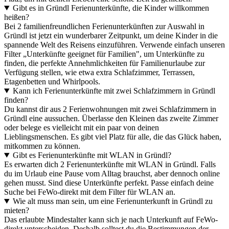
Gibt es in Gründl Ferienunterkünfte, die Kinder willkommen
heißen?
Bei 2 familienfreundlichen Ferienunterkünften zur Auswahl in
Gründl ist jetzt ein wunderbarer Zeitpunkt, um deine Kinder in die
spannende Welt des Reisens einzuführen. Verwende einfach unseren
Filter „Unterkünfte geeignet für Familien", um Unterkünfte zu
finden, die perfekte Annehmlichkeiten für Familienurlaube zur
Verfügung stellen, wie etwa extra Schlafzimmer, Terrassen,
Etagenbetten und Whirlpools.
Kann ich Ferienunterkünfte mit zwei Schlafzimmern in Gründl
finden?
Du kannst dir aus 2 Ferienwohnungen mit zwei Schlafzimmern in
Gründl eine aussuchen. Überlasse den Kleinen das zweite Zimmer
oder belege es vielleicht mit ein paar von deinen
Lieblingsmenschen. Es gibt viel Platz für alle, die das Glück haben,
mitkommen zu können.
Gibt es Ferienunterkünfte mit WLAN in Gründl?
Es erwarten dich 2 Ferienunterkünfte mit WLAN in Gründl. Falls
du im Urlaub eine Pause vom Alltag brauchst, aber dennoch online
gehen musst. Sind diese Unterkünfte perfekt. Passe einfach deine
Suche bei FeWo-direkt mit dem Filter für WLAN an.
Wie alt muss man sein, um eine Ferienunterkunft in Gründl zu
mieten?
Das erlaubte Mindestalter kann sich je nach Unterkunft auf FeWo-
direkt unterscheiden. Deshalb solltest du die Bestimmungen der