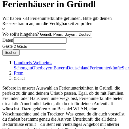
Ferienhäuser in Gründl
Wir haben 733 Ferienunterkünfte gefunden. Bitte gib deinen
Reisezeitraum an, um die Verfügbarkeit zu prüfen.
Wo soll’s hingehen?
Daten
Gäste
Suchen
Landkreis Weilheim-
Schongau
Oberbayern
Bayern
Deutschland
Ferienunterkünfte
Star
Prem
Gründl
Stöbere in unserer Auswahl an Ferienunterkünften in Gründl, die
perfekt zu dir und deinem Urlaub passen. Egal, ob du mit Familien,
Freunden oder Haustieren unterwegs bist, Ferienunterkünfte bieten
dir all die Annehmlichkeiten, die du dir für deinen Aufenthalt
wünschst. Dazu gehören zum Beispiel WLAN, eine
Waschmaschine und ein Trockner. Was genau du dir auch vorstellst,
du findest bestimmt genau die Art von Unterkunft, die all deine
Bedürfnisse erfüllt – dir steht ein vielfältiges Angebot mit allerlei