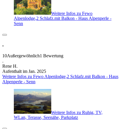
Weitere Infos zu Fewo
Alpenlodge,2 Schlafz.mit Balkon - Haus Alpenperle -
Senn
.
10
Außergewöhnlich
1 Bewertung
.
Rene H.
Aufenthalt im Jan. 2025
Weitere Infos zu Fewo Alpenlodge,2 Schlafz.mit Balkon - Haus
Alpenperle - Senn
Weitere Infos zu Ruhig, TV,
WLan, Terasse, Seenähe, Parkplatz