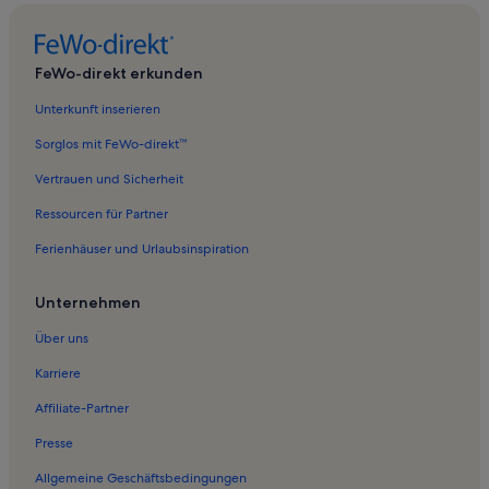
Ferienwohnungen in Grünau
Ferienwohnungen in Schloss Köpenick
FeWo-direkt erkunden
Ferienwohnungen in Müggelspree
Unterkunft inserieren
Ferienwohnungen in Rauchfangswerder
Sorglos mit FeWo-direkt™
Ferienwohnungen in Adlershof
Vertrauen und Sicherheit
Ferienwohnungen in Kindl-Bühne Wuhlheide
Ressourcen für Partner
Ferienwohnungen in Mahlsdorf
Ferienhäuser und Urlaubsinspiration
Ferienwohnungen in Ernst-Thälmann-Park
Ferienunterkünfte nahe Wilhelmshagen S-Bahn
Unternehmen
Ferienwohnungen in Debis Haus
Über uns
Ferienwohnungen in Badewiese Schmöckwitz
Karriere
Ferienwohnungen in Marzahn-Hellersdorf
Affiliate-Partner
Ferienwohnungen in Hellersdorf
Presse
Ferienwohnungen in Karlshorst
Allgemeine Geschäftsbedingungen
Ferienwohnungen in Treptow-Köpenick