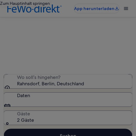
Zum Hauptinhalt springen
App herunterladen
Rahnsdorf: Ferienwohnungen und
Apartments
Wir haben 16 Ferienwohnungen und Apartments
gefunden – gib deinen Reisezeitraum ein, um die
Verfügbarkeit zu prüfen
Wo soll’s hingehen?
Rahnsdorf, Berlin, Deutschland
Daten
Gäste
2 Gäste
Suchen