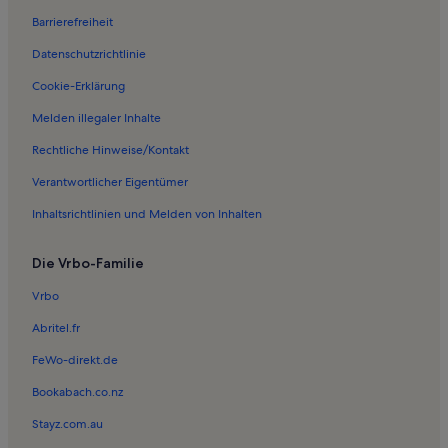
Barrierefreiheit
Ferienwohnungen in Oberschöneweide
Datenschutzrichtlinie
Ferienwohnungen in Seebad Friedrichshagen
Ferienwohnungen in Flussbad Gartenstraße
Cookie-Erklärung
Ferienwohnungen in Karolinenhof
Melden illegaler Inhalte
Ferienwohnungen in Nordstrand
Rechtliche Hinweise/Kontakt
Ferienwohnungen in Köpenick
Verantwortlicher Eigentümer
Ferienwohnungen in Modellpark Berlin
Inhaltsrichtlinien und Melden von Inhalten
Ferienwohnungen in Rodelberg
Die Vrbo-Familie
Ferienwohnungen in Altglienicke
Ferienunterkünfte nahe S-Bahn-Station Berlin-Karlshorst
Vrbo
Ferienunterkünfte nahe Wuhletal Station
Abritel.fr
Ferienwohnungen in Deutsch-Russisches Museum Berlin-Karlshorst
FeWo-direkt.de
Ferienwohnungen in Schmöckwitzwerder
Bookabach.co.nz
Ferienwohnungen in Haus am Wannsee
Stayz.com.au
Ferienwohnungen in Schmöckwitz