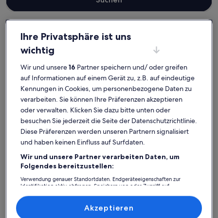
Ihre Privatsphäre ist uns
Berlin
Ferienwohnungen und Apartments in Rahnsdorf
wichtig
Rahnsdorf: Entdecke
Wir und unsere
16
Partner speichern und/ oder greifen
Ferienwohnungen und
auf Informationen auf einem Gerät zu, z.B. auf eindeutige
Kennungen in Cookies, um personenbezogene Daten zu
Apartments
verarbeiten. Sie können Ihre Präferenzen akzeptieren
oder verwalten. Klicken Sie dazu bitte unten oder
Weitere Infos zu Schöne Ferienwohnung am Müggelsee mit
Weitere I
besuchen Sie jederzeit die Seite der Datenschutzrichtlinie.
Diese Präferenzen werden unseren Partnern signalisiert
und haben keinen Einfluss auf Surfdaten.
Wir und unsere Partner verarbeiten Daten, um
Folgendes bereitzustellen:
Verwendung genauer Standortdaten. Endgeräteeigenschaften zur
Identifikation aktiv abfragen. Speichern von oder Zugriff auf
Informationen auf einem Endgerät. Personalisierte Werbung und
Inhalte, Messung von Werbeleistung und der Performance von Inhalten,
Zielgruppenforschung sowie Entwicklung und Verbesserung von
Akzeptieren
Angeboten.