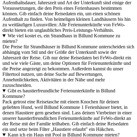
Aufenthaltsdauer, Jahreszeit und Art der Unterkunft sind einige der
Voraussetzungen, die den Preis eines Ferienhauses bestimmen
können. Gib einfach deine Reisedaten ein, um einen schönen
Aufenthalt zu finden. Von heimeligen kleinen Landhäusern bis hin
zu weitläufigen Luxusvillen: Alle Ferienunterkünfte von FeWo-
direkt bieten ein unglaubliches Preis-Leistungs-Verhältnis.
Wie viel kostet es, ein Strandhaus in Billund Kommune zu
mieten?
Die Preise für Strandhäuser in Billund Kommune unterscheiden sich
abhängig vom Stil und der Größe der Unterkunft sowie der
Jahreszeit der Reise. Gib nur deine Reisedaten bei FeWo-direkt ein
und wie viele Gäste, um deine Optionen für Ferienunterkünfte und
die Preise angezeigt zu bekommen. Außerdem kannst du unser
Filtertool nutzen, um deine Suche auf Bewertungen,
Annehmlichkeiten, Aktivitäten in der Nähe und mehr
zuzuschneiden.
Gibt es haustierfreundliche Ferienunterkünfte in Billund
Kommune?
Pack getrost eine Reisetasche mit einem Knochen für deinen
geliebten Hund, weil Billund Kommune 1 Ferienhäuser bietet, in
denen Haustiere gern gesehen sind. Lass deinen Vierbeiner in einer
unserer haustierfreundlichen Ferienunterkünfte auf FeWo-direkt an
der Reise mit der Familie teilhaben. Gib einfach deine Reisedaten
ein und setze beim Filter „Haustiere erlaubt" ein Häkchen.
Kann ich ein Haus mit Pool in Billund Kommune mieten?