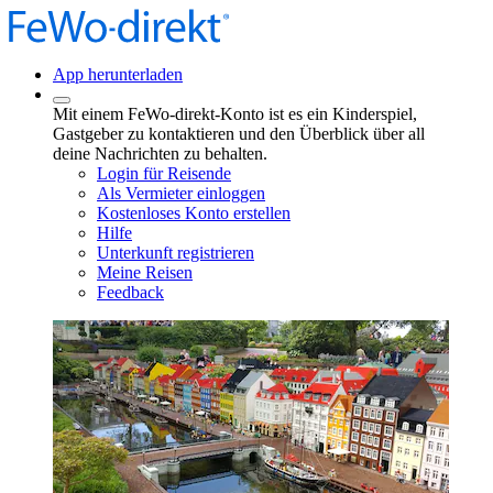
App herunterladen
Mit einem FeWo-direkt-Konto ist es ein Kinderspiel,
Gastgeber zu kontaktieren und den Überblick über all
deine Nachrichten zu behalten.
Login für Reisende
Als Vermieter einloggen
Kostenloses Konto erstellen
Hilfe
Unterkunft registrieren
Meine Reisen
Feedback