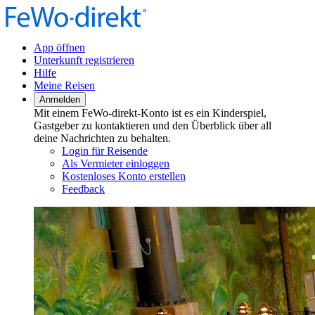
App öffnen
Unterkunft registrieren
Hilfe
Meine Reisen
Anmelden
Mit einem FeWo-direkt-Konto ist es ein Kinderspiel,
Gastgeber zu kontaktieren und den Überblick über all
deine Nachrichten zu behalten.
Login für Reisende
Als Vermieter einloggen
Kostenloses Konto erstellen
Feedback