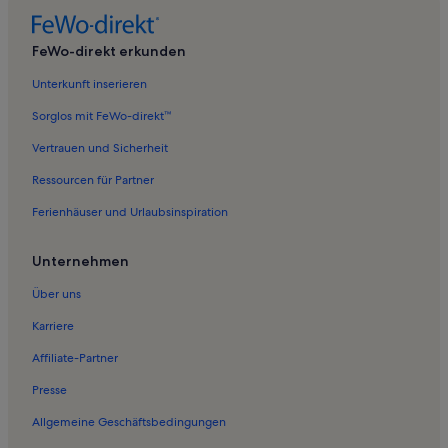
Ferienwohnungen in Kalkofen
Ferienwohnungen in Niederkirchen
FeWo-direkt erkunden
Ferienwohnungen in Breunigweiler
Unterkunft inserieren
Ferienwohnungen in Dannenfels
Sorglos mit FeWo-direkt™
Ferienwohnungen in Schönborn
Vertrauen und Sicherheit
Ferienwohnungen in Marienthal
Ressourcen für Partner
Ferienwohnungen in Steinbach am Donnersberg
Ferienhäuser und Urlaubsinspiration
Ferienwohnungen in Waldgrehweiler
Ferienwohnungen in Weitersweiler
Unternehmen
Ferienwohnungen in Niedermoschel
Über uns
Ferienwohnungen in Wartenberg-Rohrbach
Karriere
Ferienwohnungen in Oberhausen an der Appel
Affiliate-Partner
Ferienwohnungen in Jakobsweiler
Presse
Ferienwohnungen in Ruppertsecken
Allgemeine Geschäftsbedingungen
Ferienwohnungen in Lohnsfeld