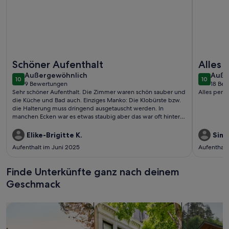
Weitere Infos zu Ferienwohnung Obergeschoss - Ferienhaus 
Weitere In
Schöner Aufenthalt
Alles 
außergewöhnlich
auße
Außergewöhnlich
Auße
10
10
10 von 10
10 von 1
9 Bewertungen
18 Be
(9
(18
Sehr schöner Aufenthalt. Die Zimmer waren schön sauber und
Alles perf
bewertungen)
bewe
die Küche und Bad auch. Einziges Manko: Die Klobürste bzw.
die Halterung muss dringend ausgetauscht werden. In
manchen Ecken war es etwas staubig aber das war oft hinter
Gegenständen( Mülleimer im Bad bspw.).Die Lage ist Top in 5
mik Fahrt kommt man zu Lidl, Tedi und DM. Der Rewe ist 2
Elike-Brigitte K.
Simo
min mit dem Auto entfernt. Hat man kleine Autos passen und
Aufenthalt im Juni 2025
Aufenthalt
weiss wie man parkt, passen auch 3 Autos in den Parkplatz.Es
ist 5 min fahrt
Finde Unterkünfte ganz nach deinem
Geschmack
Suche nach Ferienhäusern
Suche nach Ferienwohnungen oder 
Suche nach 