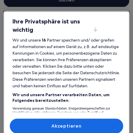
Ihre Privatsphäre ist uns
Donnersbergkreis
wichtig
Ferienunterkünfte für Familien in Rockenhausen
Wir und unsere
16
Partner speichern und/ oder greifen
Rockenhausen: Finde deine
auf Informationen auf einem Gerät zu, z.B. auf eindeutige
perfekte Unterkunft
Kennungen in Cookies, um personenbezogene Daten zu
verarbeiten. Sie können Ihre Präferenzen akzeptieren
oder verwalten. Klicken Sie dazu bitte unten oder
Weitere Infos zu Experience nature and culture in Rockenha
Weitere I
besuchen Sie jederzeit die Seite der Datenschutzrichtlinie.
Diese Präferenzen werden unseren Partnern signalisiert
und haben keinen Einfluss auf Surfdaten.
Wir und unsere Partner verarbeiten Daten, um
Folgendes bereitzustellen:
Verwendung genauer Standortdaten. Endgeräteeigenschaften zur
Identifikation aktiv abfragen. Speichern von oder Zugriff auf
Informationen auf einem Endgerät. Personalisierte Werbung und
Inhalte, Messung von Werbeleistung und der Performance von Inhalten,
Zielgruppenforschung sowie Entwicklung und Verbesserung von
Akzeptieren
Angeboten.