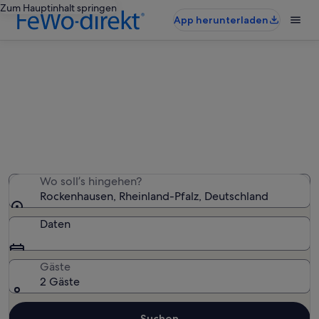
Zum Hauptinhalt springen
App herunterladen
Rockenhausen: Ferienunterkünfte
für Familien
Wir haben 112 Ferienunterkünfte für Familien gefunden
– gib deinen Reisezeitraum ein, um die Verfügbarkeit zu
prüfen
Wo soll’s hingehen?
Rockenhausen, Rheinland-Pfalz, Deutschland
Daten
Gäste
2 Gäste
Suchen