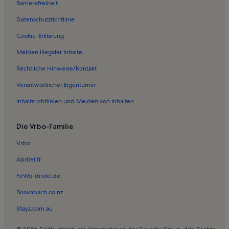
Barrierefreiheit
Ferienwohnungen in Kahnweilerhaus
Datenschutzrichtlinie
Ferienwohnungen in Teschenmoschel
Ferienwohnungen in Gerbach
Cookie-Erklärung
Ferienwohnungen in Seelen
Melden illegaler Inhalte
Ferienwohnungen in Oberwiesen
Rechtliche Hinweise/Kontakt
Ferienwohnungen in Gaugrehweiler
Verantwortlicher Eigentümer
Ferienwohnungen in Kriegsfeld
Inhaltsrichtlinien und Melden von Inhalten
Ferienwohnungen in Mannweiler-Cölln
Die Vrbo-Familie
Ferienwohnungen in Katholische Kirche Rockenhausen
Ferienwohnungen in Falkenstein
Vrbo
Ferienwohnungen in Nußbach
Abritel.fr
Ferienwohnungen in Hefersweiler
FeWo-direkt.de
Ferienwohnungen in Dielkirchen
Bookabach.co.nz
Ferienwohnungen in Stahlberg
Stayz.com.au
Ferienwohnungen in Bisterschied