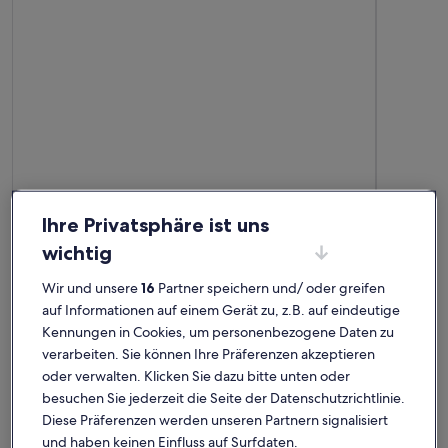
Premium-G
Ihre Privatsphäre ist uns
Weitere Infos zu Villa Laurosa bietet Ihnen traditionellen dal
Weitere I
Sehr erholsamer Urlaub
Fabelh
wichtig
außergewöhnlich
auße
Außergewöhnlich
Auße
10
10
10 von 10
10 von 1
28 Bewertungen
67 Be
Wir und unsere
16
Partner speichern und/ oder greifen
(28
(67
Der Aufenthalt war super. Silvia und ihr Mann sind sehr nett
Das Haus is
auf Informationen auf einem Gerät zu, z.B. auf eindeutige
bewertungen)
bewe
und zuvorkommend. Wir haben die Zeit sehr genossen. Das
Ivan und a
Kennungen in Cookies, um personenbezogene Daten zu
Haus ist sehr sauber und modern. Dadurch das das Haus
Immer erre
etwas außerhalb liegt hat man vollkommen seine Ruhe…
die schöne 
verarbeiten. Sie können Ihre Präferenzen akzeptieren
Definitiv empfehlenswert… sehr gerne wieder
oder verwalten. Klicken Sie dazu bitte unten oder
Jana F.
R. K.
besuchen Sie jederzeit die Seite der Datenschutzrichtlinie.
Aufenthalt im Aug. 2024
Aufenthalt
Diese Präferenzen werden unseren Partnern signalisiert
und haben keinen Einfluss auf Surfdaten.