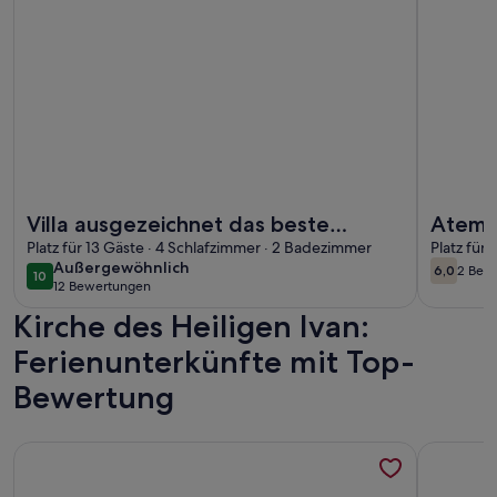
Weitere Infos zu Villa ausgezeichnet das beste Ferienhaus a
Weitere I
Villa ausgezeichnet das beste
Atemb
Ferienhaus an der kroatischen Küste
Platz für 13 Gäste · 4 Schlafzimmer · 2 Badezimmer
Platz für
außergewöhnlich
Außergewöhnlich
6,0
2 Bew
10
6,0 von 
(2
10 von 10
12 Bewertungen
(12
bewe
Kirche des Heiligen Ivan:
bewertungen)
Ferienunterkünfte mit Top-
Bewertung
Weitere Infos zu Villa Laurosa bietet Ihnen traditionellen dal
Weitere I