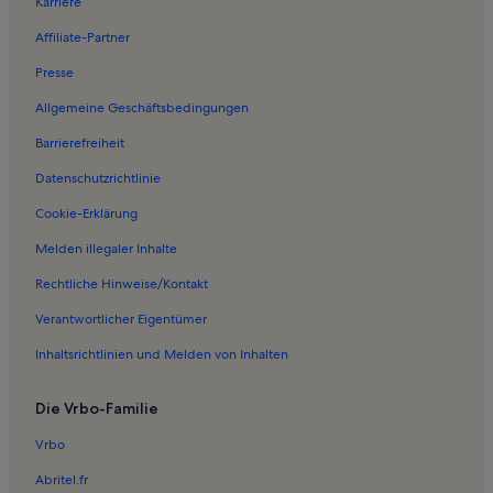
Ferienwohnungen in Festung Barone
Karriere
Ferienwohnungen in St.-Barbara-Kirche
Affiliate-Partner
Ferienwohnungen in Prvić Luka
Presse
Ferienwohnungen in Brodarica
Allgemeine Geschäftsbedingungen
Ferienwohnungen in Krapanj
Barrierefreiheit
Ferienwohnungen in Altstadt von Šibenik
Datenschutzrichtlinie
Ferienwohnungen in Bunari-Museum
Cookie-Erklärung
Ferienwohnungen in Srima
Melden illegaler Inhalte
Ferienwohnungen in Dalmatinisches Völkerkundemuseum
Rechtliche Hinweise/Kontakt
Ferienwohnungen in Greifvogelzentrum Sokolarski
Verantwortlicher Eigentümer
Ferienwohnungen in Zlarin
Inhaltsrichtlinien und Melden von Inhalten
Ferienwohnungen in Jadrija
Häuser in Tisno
Die Vrbo-Familie
Villen in Tisno
Vrbo
Haustierfreundliche Ferienunterkünfte in Tisno
Abritel.fr