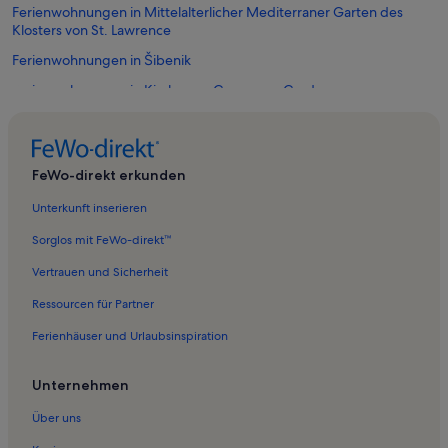
Ferienwohnungen in Mittelalterlicher Mediterraner Garten des
Klosters von St. Lawrence
Ferienwohnungen in Šibenik
Ferienwohnungen in Kirche von Gospe van Grada
Ferienwohnungen in Šibenik Aquarium
Ferienwohnungen in Meterize
FeWo-direkt erkunden
Ferienwohnungen in Šibenik-Knin
Unterkunft inserieren
Ferienwohnungen in Kirche Uspenie Bogomatere
Ferienwohnungen in Južni Škugori
Sorglos mit FeWo-direkt™
Ferienwohnungen in Franziskanerkloster Krapanj
Vertrauen und Sicherheit
Ferienwohnungen in Kirche des Heiligen Krševan
Ressourcen für Partner
Ferienwohnungen in Festung Sveti Nikola
Ferienhäuser und Urlaubsinspiration
Ferienwohnungen in Potege
Unternehmen
Ferienwohnungen in Grad
Über uns
Ferienwohnungen in Plišac