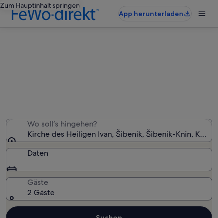
Zum Hauptinhalt springen
App herunterladen
Ferienunterkünfte nahe Kirche des
Heiligen Ivan
Wir haben 7.375 Ferienunterkünfte gefunden. Bitte gib
deinen Reisezeitraum an, um die Verfügbarkeit zu
prüfen.
Wo soll’s hingehen?
Kirche des Heiligen Ivan, Šibenik, Šibenik-Knin, Kroat
Daten
Gäste
2 Gäste
Suchen