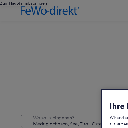
Zum Hauptinhalt springen
Ferie
Wir haben 1.611 Ferienunt
Ihre
Wo soll’s hingehen?
Wir und u
z.B. auf 