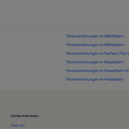
Ferienwohnungen in Alblittbahn
Ferienwohnungen in Alblittbahn
Ferienwohnungen in Serfaus-Fiss-L
Ferienwohnungen in Moosbahn
Ferienwohnungen in Sesselbahn G
Ferienwohnungen in Pezidbahn
Ferienwohnungen in Pians
Ferienwohnungen in Obere Schei
Ferienwohnungen in Arrezjochbah
Ferienwohnungen in Quadratsch
Unternehmen
Ferienwohnungen in Rossmoosba
Über uns