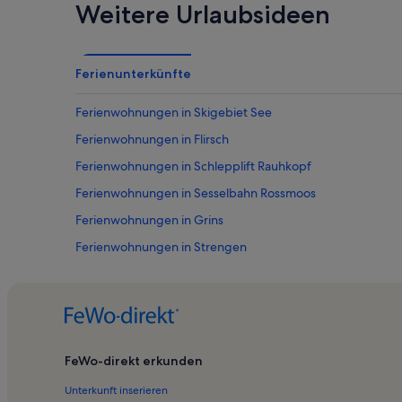
Weitere Urlaubsideen
Ferienunterkünfte
Ferienwohnungen in Skigebiet See
Ferienwohnungen in Flirsch
Ferienwohnungen in Schlepplift Rauhkopf
Ferienwohnungen in Sesselbahn Rossmoos
Ferienwohnungen in Grins
Ferienwohnungen in Strengen
Ferienwohnungen in 6 KSB Zeinisbahn
Ferienwohnungen in Raut
Ferienwohnungen in Tobadill
Ferienwohnungen in Zwölferbahn
FeWo-direkt erkunden
Ferienwohnungen in Zeinisbahn
Unterkunft inserieren