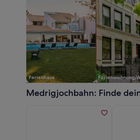
Ferienhaus
Ferienwohnung/
Medrigjochbahn: Finde dein
Weitere Informationen zu Sonnalm Lechtal Auszei
Weitere Info