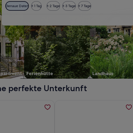
Genaue Daten
± 1 Tag
± 2 Tage
± 3 Tage
± 7 Tage
Apartment
Ferienhütte
Landhaus
e perfekte Unterkunft
t auf 1.800m umringt von der Schönheit der Lechtaler Alpen,
rmationen zu 1 Min.vom Skigebiet,sehr altes Haus mit Charm,
Weitere Informationen zu Familienf