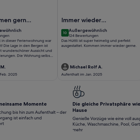
rienwohnung/App. für 3 Gäste mit 42m² in Nauders (165495)
Foto von Wunderschöne Holzhütte m
men gerne
Immer wieder
gerne da
ewöhnlich
außergewöhnlich
ewöhnlich
Außergewöhnlich
10
10 von 10
ungen
124 Bewertungen
(124
t in dieser Ferienwohnung war
Das Hüttli ist super heimelig und perfekt
ungen)
bewertungen)
t! Die Lage in den Bergen ist
ausgestattet. Kommen immer wieder gerne.
it wunderschöner Aussicht und
derungen. Die Wohnung selbst
sauber und liebevoll
 Besonders beeindruckt hat uns
 M.
Michael Rolf A.
 und professionelle Betreuung
 Feb. 2025
Aufenthalt im Jan. 2025
haben uns rundum wohlgefühlt
ehr gerne wieder!
meinsame Momente
Die gleiche Privatsphäre wi
Hause
hung bis hin zum Aufenthalt – der
rgang ist einfach und
Genieße Vorzüge wie eine voll aus
rt
Küche, Waschmaschine, Pool, Gar
mehr