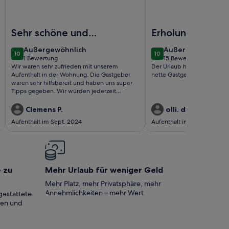
it gemütlichem Kamin, Zirbenstube und Zirbenbett
Foto von Appartement Talblick 4 - Appartements Alpelux
Foto von Urgbach Apa
Sehr schöne und
Erholungsurlaub
gemütliche
außergewöhnlich
außergewöhnlich
Außergewöhnlich
Außergewöhnlich
10
10
Wohnung
10 von 10
10 von 10
1 Bewertung
15 Bewertungen
(1
(15
Wir waren sehr zufrieden mit unserem
Der Urlaub hat uns super ge
bewertung)
bewertungen)
Aufenthalt in der Wohnung. Die Gastgeber
nette Gastgeber. Gerne wi
waren sehr hilfsbereit und haben uns super
Tipps gegeben. Wir würden jederzeit
wiederkommen.
Clemens P.
olli. d.
Aufenthalt im Sept. 2024
Aufenthalt im Mai 2024
e zu
Mehr Urlaub für weniger Geld
Mehr Platz, mehr Privatsphäre, mehr
Annehmlichkeiten – mehr Wert
gestattete
ten und