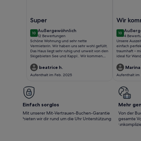
Foto von Appartment 2 - Berghof
Foto von Fe
Super
Wir kom
wieder
außergewöhnlich
außerg
Außergewöhnlich
Außerg
10
10
10 von 10
10 von 10
12 Bewertungen
4 Bewert
(12
(4
Schöne Wohnung und sehr nette
Unsere Auszei
bewertungen)
bewert
Vermieterin. Wir haben uns sehr wohl gefüllt.
einfach perfek
Das Haus liegt sehr ruhig und unweit von den
traumhaft – m
Skigebieten See und Kappl.. Wir kommen
ideal für Wan
gerne wieder!
war makellos 
eingerichtet.
beatrice h.
Marina
die herzliche
Aufenthalt im Feb. 2025
Aufenthalt im
vor Ort. Wir 
und kommen s
Einfach sorglos
Mehr ge
Mit unserer Mit-Vertrauen-Buchen-Garantie
Von der Buc
bieten wir dir rund um die Uhr Unterstützung
gesamte Vo
unkomplizie