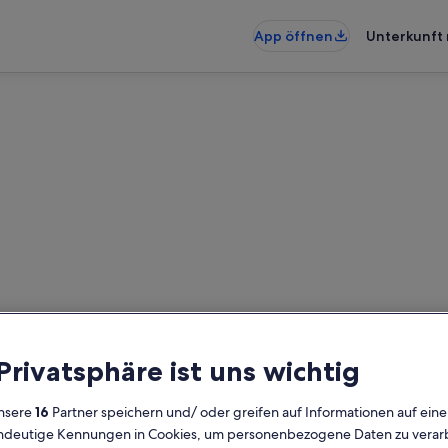
App öffnen
Unterkunft 
nunterkünfte nahe Medrigjo
erkünfte gefunden. Bitte gib deine
Verfügbarkeit zu prüfen.
 Privatsphäre ist uns wichtig
Daten
G
nsere
16
Partner speichern und/ oder greifen auf Informationen auf ein
2 
eindeutige Kennungen in Cookies, um personenbezogene Daten zu verarb