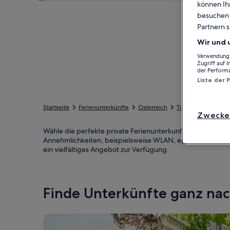
können Ihr
besuchen S
Partnern s
Wir und 
Verwendung g
Zugriff auf 
der Perform
Liste der 
Startseite
Ferienunterkünfte
Österreich
Tirol
Landeck
Zwecke
Wähle die perfekte private Ferienunterkunft nahe Medrigj
Annehmlichkeiten, beispielsweise WLAN, eine Waschmaschi
ein vielfältiges Angebot zur Verfügung.
Finde Unterkünfte ganz n
Suche nach Ferienhäusern
Suche nach Ferien