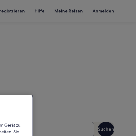
registrieren
Hilfe
Meine Reisen
Anmelden
chbahn
n Reisezeitraum an, um die
äste
em Gerät zu,
Suchen
Gäste
eiten. Sie