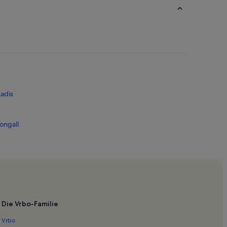
adis
ongall
dbahn
n
Die Vrbo-Familie
hn
Vrbo