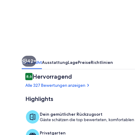
Hotel
42+
Übersicht
Ausstattung
Lage
Preise
Richtlinien
Bewertungen
Hervorragend
8,6
8,6 von 10.
Alle 327 Bewertungen anzeigen
Highlights
Rezeption
Dein gemütlicher Rückzugsort
Gäste schätzen die top bewerteten, komfortablen
Privatgarten