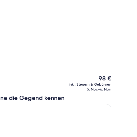
ereich
Zimmer
Der
98 €
aktuelle
lkon
Außenbereich
inkl. Steuern & Gebühren
Preis
5. Nov.–6. Nov.
beträgt
rne die Gegend kennen
98 €.