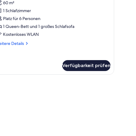
60 m²
ür
1 Schlafzimmer
uperior-
partment,
Platz für 6 Personen
 Queen-
1 Queen-Bett und 1 großes Schlafsofa
ett
Kostenloses WLAN
nd
itere
itere Details
chlafsofa
tails
nzeigen
r
perior-
artment,
Verfügbarkeit prüfen
Queen-
tt
d
hlafsofa