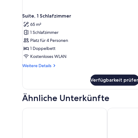
Suite, 1 Schlafzimmer
65 m²
1 Schlafzimmer
Platz für 4 Personen
1 Doppelbett
Kostenloses WLAN
Weitere
Weitere Details
Details
für
Verfügbarkeit prüfe
Suite,
1
Schlafzimmer
Ähnliche Unterkünfte
Adina Apartment Hotel Munich
Rioca Munich