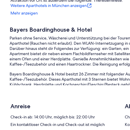
Attraktion vor Ort ist außerdem die folgende: Theresienwiese.
Weitere Aparthotels in München anzeigen
Mehr anzeigen
Bayers Boardinghouse & Hotel
Parken ohne Service, Wäscherei und Unterstützung bei der Touren
Aparthotel (Rauchen nicht erlaubt). Den WLAN-Internetzugang in d
Darüber hinaus steht dir Folgendes zur Verfügung: ein Garten, ein
Apartment bietet dir neben einem Flachbildfernseher mit Satelli
einem Ofen und einer Herdplatte. Genieße Annehmlichkeiten wie
Kaffee-/Teezubehör und einen Haartrockner. Die Reinigung erfolg
Bayers Boardinghouse & Hotel besitzt 26 Zimmer mit folgender A
Kaffee-/Teezubehör. Dieses Aparthotel mit 3 Sternen bietet Wohn
Kühlschrank, Herdplatte und Kochgeschirr/Geschirr/Besteck geh
kostenlose Toilettenartikel und Haartrockner.
Dieses Aparthotel in München bietet dir einen kostenlosen WLAN-
in den Zimmern zur Verfügung. Auf Wunsch sind Mikrowellen, frisc
Anreise
A
Reinigungsservice wird täglich angeboten.
Check-in ab: 14:00 Uhr, möglich bis: 22:00 Uhr
Ch
Ein kontaktloser Check-in und Check-out ist möglich
Ko