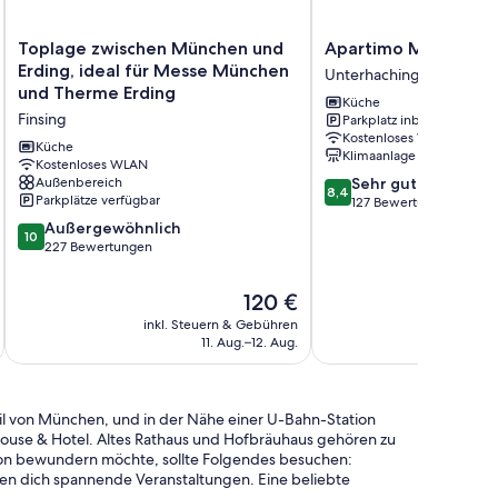
Toplage
Apartimo
Toplage zwischen München und
Apartimo Munich-Un
zwischen
Munich-
Erding, ideal für Messe München
Unterhaching
München
Unterhaching
und Therme Erding
Küche
und
Unterhaching
Finsing
Parkplatz inbegriffen
Erding,
Kostenloses WLAN
ideal
Küche
Klimaanlage
für
Kostenloses WLAN
8.4
Außenbereich
Sehr gut
Messe
8,4
Parkplätze verfügbar
von
127 Bewertungen
München
10,
und
10.0
Außergewöhnlich
10
Sehr
Therme
von
227 Bewertungen
gut,
Erding
10,
127
Finsing
Außergewöhnlich,
Der
120 €
Bewertungen
227
Preis
inkl. Steuern & Gebühren
inkl. S
Bewertungen
beträgt
11. Aug.–12. Aug.
120 €
l von München, und in der Nähe einer U-Bahn-Station
ghouse & Hotel. Altes Rathaus und Hofbräuhaus gehören zu
on bewundern möchte, sollte Folgendes besuchen:
ten dich spannende Veranstaltungen. Eine beliebte