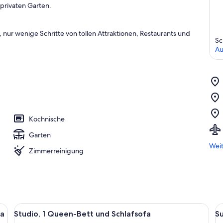
privaten Garten.
nur wenige Schritte von tollen Attraktionen, Restaurants und
Sc
Au
Kochnische
Garten
Weit
Zimmerreinigung
enzeile, einem Essbereich und einem Bett mit Kopfteil.
Alle
Ein Schlafzimmer mit einem großen Be
Al
8
fa
Studio, 1 Queen-Bett und Schlafsofa
S
Fotos
F