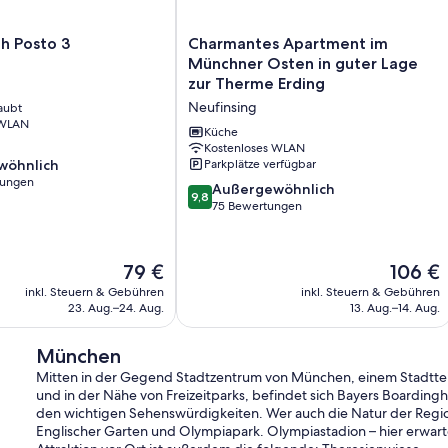
Charmantes
h Posto 3
Charmantes Apartment im
Apartment
Münchner Osten in guter Lage
im
zur Therme Erding
Münchner
Neufinsing
aubt
Osten
 WLAN
in
Küche
guter
Kostenloses WLAN
wöhnlich
Parkplätze verfügbar
Lage
tungen
zur
9.8
Außergewöhnlich
9,8
Therme
von
75 Bewertungen
ich,
Erding
10,
Neufinsing
Außergewöhnlich,
75
Der
Der
79 €
106 €
Bewertungen
Preis
Preis
inkl. Steuern & Gebühren
inkl. Steuern & Gebühren
beträgt
beträgt
23. Aug.–24. Aug.
13. Aug.–14. Aug.
79 €
106 €
München
Mitten in der Gegend Stadtzentrum von München, einem Stadttei
und in der Nähe von Freizeitparks, befindet sich Bayers Boardin
den wichtigen Sehenswürdigkeiten. Wer auch die Natur der Regi
Englischer Garten und Olympiapark. Olympiastadion – hier erwar