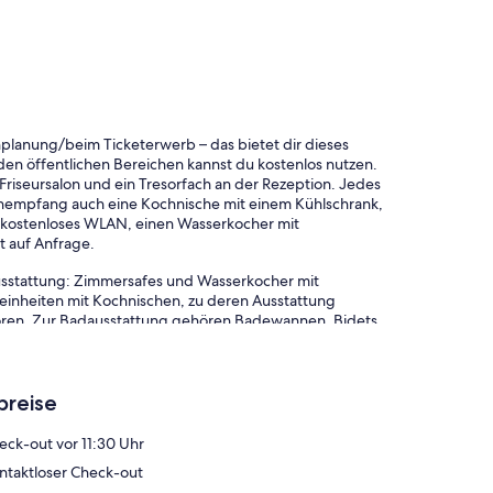
planung/beim Ticketerwerb – das bietet dir dieses
en öffentlichen Bereichen kannst du kostenlos nutzen.
 Friseursalon und ein Tresorfach an der Rezeption. Jedes
tenempfang auch eine Kochnische mit einem Kühlschrank,
 kostenloses WLAN, einen Wasserkocher mit
t auf Anfrage.
usstattung: Zimmersafes und Wasserkocher mit
einheiten mit Kochnischen, zu deren Ausstattung
ören. Zur Badausstattung gehören Badewannen, Bidets,
Zugang. Flachbildfernseher mit Satellitenempfang stehen
he Handtücher und frische Bettwäsche erhältlich. Der
breise
eck-out vor 11:30 Uhr
ntaktloser Check-out