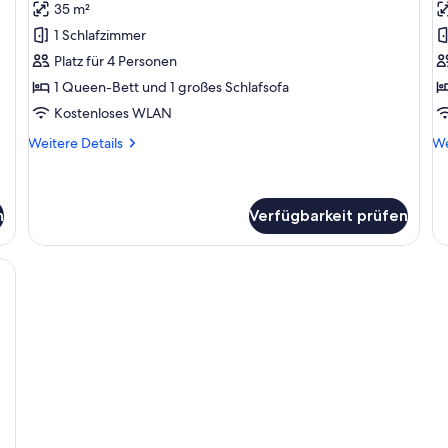
35 m²
für
f
1 Schlafzimmer
Studio,
S
1 Queen-
A
Platz für 4 Personen
Bett
1
1 Queen-Bett und 1 großes Schlafsofa
und
B
Kostenloses WLAN
Schlafsofa
u
Weitere
We
Weitere Details
We
anzeigen
S
Details
De
a
für
fü
Studio,
Su
1 Queen-
Ap
n
Verfügbarkeit prüfen
Bett
1 
und
Be
Schlafsofa
un
Sc