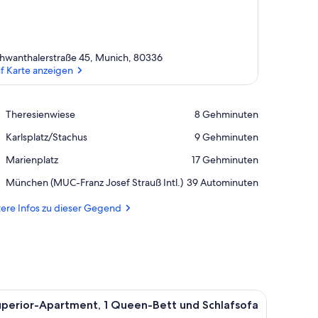
hwanthalerstraße 45, Munich, 80336
f Karte anzeigen
Auf Karte anzeigen
Place,
Theresienwiese
‪8 Gehminuten‬
Theresienwiese
Place,
Karlsplatz/Stachus
‪9 Gehminuten‬
Karlsplatz/Stachus
Place,
Marienplatz
‪17 Gehminuten‬
Marienplatz
Airport,
München (MUC-Franz Josef Strauß Intl.)
‪39 Autominuten‬
München
(MUC-
ere Infos zu dieser Gegend
Franz
Josef
Strauß
Intl.)
tt, einem Holzkopfstück, einem Flachbildfernseher, einem Gemälde an der
le
Ein Hotelzimmer mit zwei Betten, einem Essti
15
uperior-Apartment, 1 Queen-Bett und Schlafsofa
otos