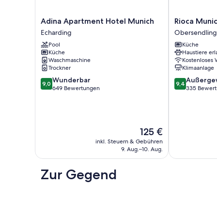
Adina
Rioca
Adina Apartment Hotel Munich
Rioca Munic
Apartment
Munich
Echarding
Obersendling
Hotel
Posto
Pool
Küche
Munich
3
Küche
Haustiere erl
Echarding
Obersendling
Waschmaschine
Kostenloses
Trockner
Klimaanlage
9.0
9.4
Wunderbar
Außerge
9,0
9,4
von
von
649 Bewertungen
335 Bewer
10,
10,
Wunderbar,
Außergewöhnl
649
335
Bewertungen
Bewertungen
Der
125 €
Preis
inkl. Steuern & Gebühren
beträgt
9. Aug.–10. Aug.
125 €
Zur Gegend