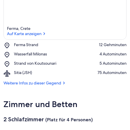
Ferma, Crete
Auf Karte anzeigen
Place,
Ferma Strand
‪12 Gehminuten‬
Ferma
Auf Karte anzeigen
Place,
Wasserfall Milonas
‪4 Autominuten‬
Strand
Wasserfall
Place,
Strand von Koutsounari
‪5 Autominuten‬
Milonas
Strand
Airport,
Sitia (JSH)
‪75 Autominuten‬
von
Sitia
Koutsounari
(JSH)
Weitere Infos zu dieser Gegend
Zimmer und Betten
2 Schlafzimmer
(Platz für 4 Personen)