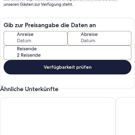
unseren Gästen zur Verfügung steht.
Gib zur Preisangabe die Daten an
Anreise
Abreise
Reisende
Verfügbarkeit prüfen
Ähnliche Unterkünfte
La Luna Blu Apartment "Tartaruga", Meerblick, 500 Meter vom
La Luna 