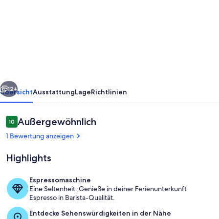
La
Luna
Blu
Apartment
"Geco",
Meerblick,
rück
Weiter
500
12+
Übersicht
Ausstattung
Lage
Richtlinien
Meter
vom
Bewertungen
Außergewöhnlich
10
10 von 10.
Strand
1 Bewertung anzeigen
entfernt
Highlights
Espressomaschine
Eine Seltenheit: Genieße in deiner Ferienunterkunft
Speisen im Freien
Espresso in Barista-Qualität.
Entdecke Sehenswürdigkeiten in der Nähe