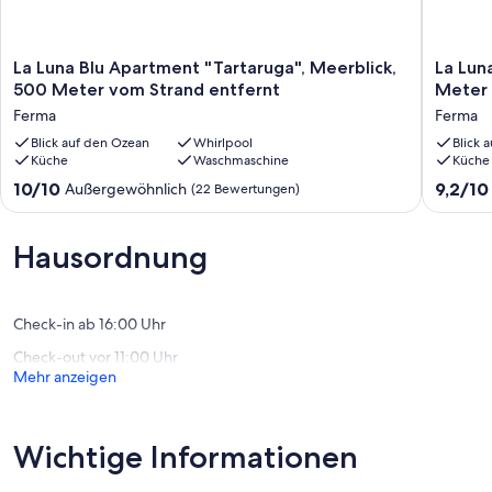
La
La
La Luna Blu Apartment "Tartaruga", Meerblick,
La Lun
Luna
Luna
500 Meter vom Strand entfernt
Meter 
Blu
Blu
Ferma
Ferma
Apartment
Apartme
"Tartaruga",
Blick auf den Ozean
Whirlpool
"Sole",
Blick 
Küche
Waschmaschine
Küche
Meerblick,
Meerbli
500
500
10.0
9.2
10/10
9,2/10
Außergewöhnlich
(22 Bewertungen)
Meter
Meter
von
von
vom
vom
10,
10,
Strand
Strand
Außergewöhnlich,
Wunder
Hausordnung
entfernt
entfernt
(22
(10
Ferma
Ferma
Bewertungen)
Bewert
Check-in ab 16:00 Uhr
Check-out vor 11:00 Uhr
Mehr anzeigen
Wichtige Informationen