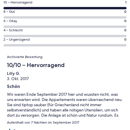
einem
1
10 – Hervorragend
1
neuen
von
Fenster
0
8 – Gut
0
insgesamt
geöffnet
von
1
0
6 – Okay
0
insgesamt
Gästebewertungen
von
1
0
4 – Schlecht
0
haben
insgesamt
Gästebewertungen
von
eine
1
0
2 – Ungenügend
0
haben
insgesamt
Bewertung
Gästebewertungen
von
eine
1
von
haben
insgesamt
Bewertungen
Bewertung
Gästebewertungen
10
Archivierte Bewertung
eine
1
von
haben
-
Bewertung
Gästebewertungen
10/10 – Hervorragend
8
eine
Hervorragend
von
haben
-
Bewertung
Lilly G.
6
eine
Gut
3. Okt. 2017
von
-
Bewertung
4
Schön
Okay
von
-
2
Wir waren Ende September 2017 hier und wussten nicht, was
Schlecht
uns erwarten wird. Die Appartements waren überraschend neu.
-
Sie sind tiptop sauber (für Griechenland nicht immer
Ungenügend
selbstverständlich) und haben alle nötigen Utensilien, um sich
dort zu versorgen. Die Anlage ist schön und Natur rundum. Es
ist sehr ruhig. Die Gastgeber nett und unaufdringlich. Einige
Aufenthalt von 7 Nächten im September 2017
Appartements sind recht nah beieinander, so dass man dort