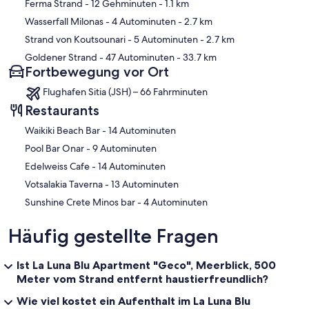
Ferma Strand
- 12 Gehminuten
- 1.1 km
Wasserfall Milonas
- 4 Autominuten
- 2.7 km
Strand von Koutsounari
- 5 Autominuten
- 2.7 km
Goldener Strand
- 47 Autominuten
- 33.7 km
Fortbewegung vor Ort
Flughafen Sitia (JSH) – 66 Fahrminuten
Restaurants
‪Waikiki Beach Bar - ‬14 Autominuten
‪Pool Bar Onar - ‬9 Autominuten
‪Edelweiss Cafe - ‬14 Autominuten
‪Votsalakia Taverna - ‬13 Autominuten
‪Sunshine Crete Minos bar - ‬4 Autominuten
Häufig gestellte Fragen
Ist La Luna Blu Apartment "Geco", Meerblick, 500
Meter vom Strand entfernt haustierfreundlich?
Wie viel kostet ein Aufenthalt im La Luna Blu