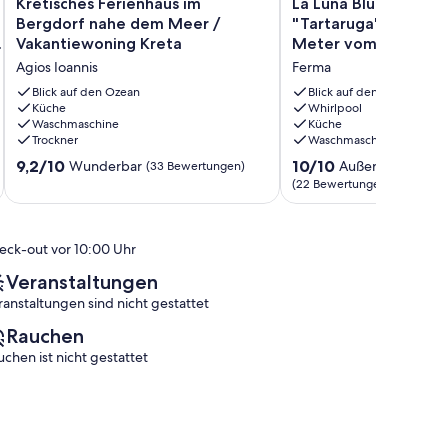
Kretisches
La
Kretisches Ferienhaus im
La Luna Blu Apartme
Ferienhaus
Luna
Bergdorf nahe dem Meer /
"Tartaruga", Meerbli
im
Blu
s
Vakantiewoning Kreta
Meter vom Strand e
Bergdorf
Apartment
Agios Ioannis
Ferma
nahe
"Tartaruga",
dem
Meerblick,
Blick auf den Ozean
Blick auf den Ozean
Meer
Küche
500
Whirlpool
Waschmaschine
Küche
/
Meter
Trockner
Waschmaschine
Vakantiewoning
vom
Kreta
Strand
9.2
10.0
9,2/10
10/10
Wunderbar
Außergewöhnlic
(33 Bewertungen)
Agios
entfernt
von
von
(22 Bewertungen)
Ioannis
Ferma
10,
10,
Wunderbar,
Außergewöhnlich,
(33
(22
eck-out vor 10:00 Uhr
Bewertungen)
Bewertungen)
Veranstaltungen
ranstaltungen sind nicht gestattet
Rauchen
uchen ist nicht gestattet