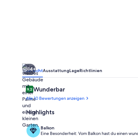
Apartment
"Sole",
Meerblick,
500
Meter
vom
Strand
14+
entfernt
Übersicht
Ausstattung
Lage
Richtlinien
Bewertungen
Wunderbar
9,2
9,2 von 10.
Alle 10 Bewertungen anzeigen
Highlights
Unterkunfts
Balkon
Eine Besonderheit: Vom Balkon hast du einen wun