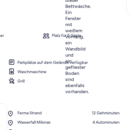
er
Platz für 5 Gäste
Parkplätze auf dem Gelände verfügbar
Waschmaschine
Grill
Place,
Ferma Strand
‪12 Gehminuten‬
Ferma
Place,
Wasserfall Milonas
‪4 Autominuten‬
Strand
Wasserfall