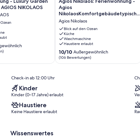
ng
Agios
ung - Luxury Garden
Agios Nikolaos: Ferienwohnung -
Nikolaos:
, AGIOS NIKOLAOS
Agios
Ferienwohnung
NikolaosKomfortgebäudetypische
LAOS
-
Landhaustypisches Landhaus
Agios Nikolaos
n Ozean
Agios
NikolaosKomfortgebäudetypisches
Blick auf den Ozean
ine
Landhaustypisches
Küche
aubt
Waschmaschine
Landhaus
Haustiere erlaubt
Agios
gewöhnlich
Nikolaos
10.0
n)
10/10
Außergewöhnlich
von
(106 Bewertungen)
ich,
10,
Außergewöhnlich,
)
(106
Check-in ab 12:00 Uhr
Ch
Bewertungen)
Kinder
Kinder (0–17 Jahre) erlaubt
Ve
Haustiere
Keine Haustiere erlaubt
Ra
Wissenswertes