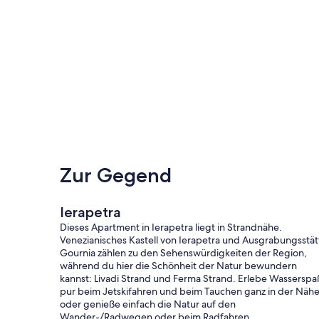
Zur Gegend
Ierapetra
Dieses Apartment in Ierapetra liegt in Strandnähe.
Venezianisches Kastell von Ierapetra und Ausgrabungsstät
Gournia zählen zu den Sehenswürdigkeiten der Region,
während du hier die Schönheit der Natur bewundern
kannst: Livadi Strand und Ferma Strand. Erlebe Wasserspa
pur beim Jetskifahren und beim Tauchen ganz in der Näh
oder genieße einfach die Natur auf den
Wander-/Radwegen oder beim Radfahren.