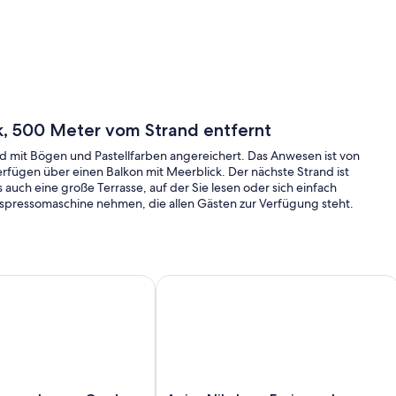
ck, 500 Meter vom Strand entfernt
 und mit Bögen und Pastellfarben angereichert. Das Anwesen ist von
fügen über einen Balkon mit Meerblick. Der nächste Strand ist
 auch eine große Terrasse, auf der Sie lesen oder sich einfach
spressomaschine nehmen, die allen Gästen zur Verfügung steht.
r vom Strand entfernt
g - Luxury Garden Apartment, AGIOS NIKOLAOS
Agios Nikolaos: Ferienwohnung - Ag