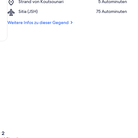
Place,
Strand von Koutsounari
‪5 Autominuten‬
Milonas
Strand
Airport,
Sitia (JSH)
‪75 Autominuten‬
von
Sitia
Koutsounari
(JSH)
Weitere Infos zu dieser Gegend
 2