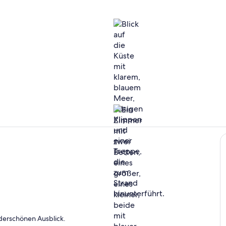
Verschieden
Zimmer
gelände
derschönen Ausblick.