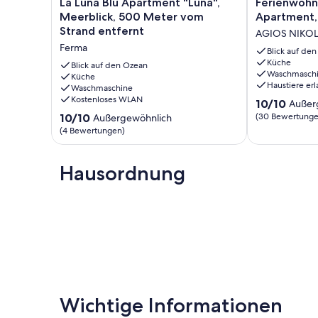
La
Ferienwohnu
La Luna Blu Apartment "Luna",
Ferienwohn
Luna
-
Meerblick, 500 Meter vom
Apartment
Blu
Luxury
Strand entfernt
AGIOS NIKO
Apartment
Garden
Ferma
"Luna",
Apartment,
Blick auf de
Küche
Meerblick,
AGIOS
Blick auf den Ozean
Waschmasch
500
Küche
NIKOLAOS
Haustiere erl
Waschmaschine
Meter
AGIOS
Kostenloses WLAN
10.0
vom
NIKOLAOS
10/10
Außer
von
Strand
10.0
10/10
(30 Bewertunge
Außergewöhnlich
10,
entfernt
von
(4 Bewertungen)
Außergewöhnl
Ferma
10,
(30
Außergewöhnlich,
Bewertungen
(4
Hausordnung
Bewertungen)
Wichtige Informationen