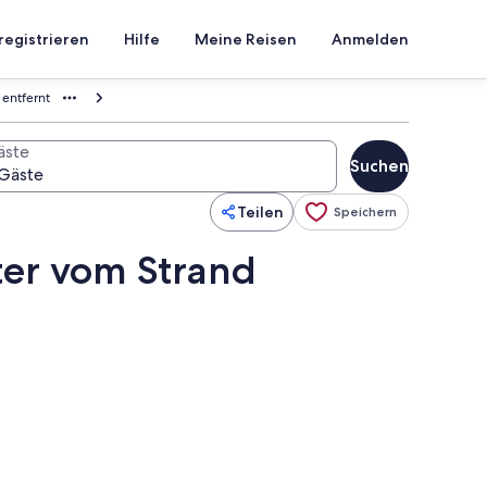
registrieren
Hilfe
Meine Reisen
Anmelden
 entfernt
äste
Suchen
Teilen
Speichern
ter vom Strand