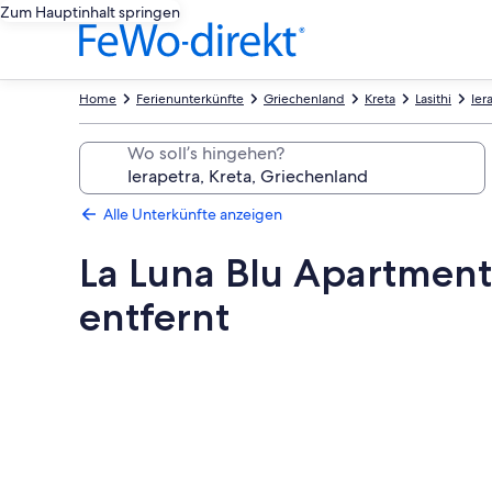
Zum Hauptinhalt springen
Home
Ferienunterkünfte
Griechenland
Kreta
Lasithi
Ier
Wo soll’s hingehen?
Alle Unterkünfte anzeigen
La Luna Blu Apartment
entfernt
Fotogalerie
von
La
Luna
Blu