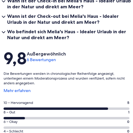
Wann ist der Check-in bei Melia's Haus - Idealer Urlaub
in der Natur und direkt am Meer?
Wann ist der Check-out bei Melia's Haus - Idealer
Urlaub in der Natur und direkt am Meer?
Wo befindet sich Melia's Haus - Idealer Urlaub in der
Natur und direkt am Meer?
Bewertungen
9,8
Außergewöhnlich
6 Bewertungen
Die Bewertungen werden in chronologischer Reihenfolge angezeigt,
unterliegen einem Moderationsprozess und wurden verifiziert, sofern nicht
anders angegeben.
Wird
Mehr erfahren
in
einem
5
10 – Hervorragend
5
neuen
von
Fenster
1
8 – Gut
1
insgesamt
geöffnet
von
6
0
6 – Okay
0
insgesamt
Gästebewertungen
von
6
0
4 – Schlecht
0