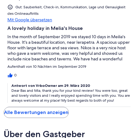
Gut: Sauberkeit, Check-in, Kommunikation, Lage und Genauigkeit
des Onlineauftritts
Mit Google übersetzen
A lovely holiday in Melia's House
In the month of September 2019 we stayed 10 days in Meilia's
House. It's a beautiful location, near Ierapetra. A spacious upper
floor with large terrace and sea views. Nikos is a very nice host
who gave a warm welcome, was very helpful and showed us
include nice beaches and taverns. We have had a wonderful
holiday, with lots of privacy in a beautiful spot in an olive grove.
Aufenthalt von 10 Nächten im September 2019
0
Antwort von VrboOwner am 29. März 2020
Dear Bas and Mia, thank you for your kind review! You were too, great
and lovely visitors and I really enjoyed spending time with you. You are
always welcome at my place! My best regards to both of you!
Alle Bewertungen anzeigen
Über den Gastgeber