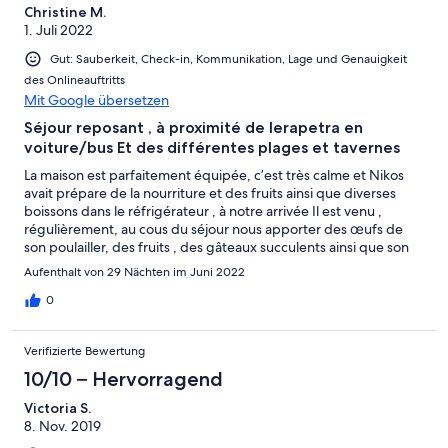
Christine M.
1. Juli 2022
Gut: Sauberkeit, Check-in, Kommunikation, Lage und Genauigkeit
des Onlineauftritts
Mit Google übersetzen
Séjour reposant , à proximité de Ierapetra en
voiture/bus Et des différentes plages et tavernes
La maison est parfaitement équipée, c’est très calme et Nikos
avait prépare de la nourriture et des fruits ainsi que diverses
boissons dans le réfrigérateur , à notre arrivée Il est venu ,
régulièrement, au cous du séjour nous apporter des œufs de
son poulailler, des fruits , des gâteaux succulents ainsi que son
huile d’olive sublime Il a tout fait pour que nous passions un
Aufenthalt von 29 Nächten im Juni 2022
séjour des plus agréables dans une ambiance chaleureuse Merci
encore pour tout !
0
Verifizierte Bewertung
10/10 – Hervorragend
Victoria S.
8. Nov. 2019