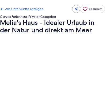
Alle Unterkünfte anzeigen
Speichern
Ganzes Ferienhaus
·
Privater Gastgeber
Melia's Haus - Idealer Urlaub in
der Natur und direkt am Meer
Fotogalerie
von
Melia's