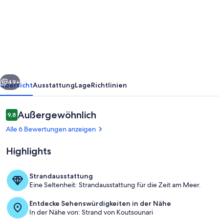
Haus
-
Idealer
Urlaub
in
rück
Weiter
der
49+
Übersicht
Ausstattung
Lage
Richtlinien
Natur
und
Bewertungen
Außergewöhnlich
9,8
9,8 von 10.
direkt
Alle 6 Bewertungen anzeigen
am
Highlights
Meer
Strandausstattung
Eine Seltenheit: Strandausstattung für die Zeit am Meer.
Speisen im Freien
Entdecke Sehenswürdigkeiten in der Nähe
In der Nähe von: Strand von Koutsounari