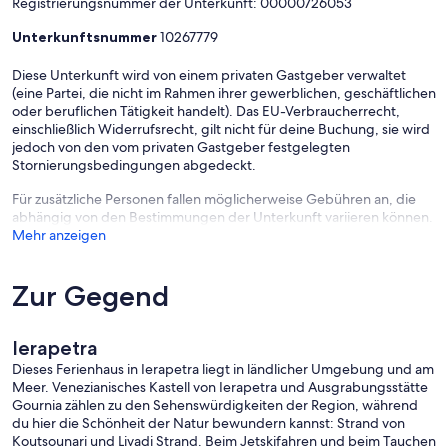
Registrierungsnummer der Unterkunft: 00000726053
Unterkunftsnummer
10267779
Diese Unterkunft wird von einem privaten Gastgeber verwaltet
(eine Partei, die nicht im Rahmen ihrer gewerblichen, geschäftlichen
oder beruflichen Tätigkeit handelt). Das EU-Verbraucherrecht,
einschließlich Widerrufsrecht, gilt nicht für deine Buchung, sie wird
jedoch von den vom privaten Gastgeber festgelegten
Stornierungsbedingungen abgedeckt.
Für zusätzliche Personen fallen möglicherweise Gebühren an, die
abhängig von den Bestimmungen der Unterkunft variieren können.
Mehr anzeigen
Zur Gegend
Ierapetra
Dieses Ferienhaus in Ierapetra liegt in ländlicher Umgebung und am
Meer. Venezianisches Kastell von Ierapetra und Ausgrabungsstätte
Gournia zählen zu den Sehenswürdigkeiten der Region, während
du hier die Schönheit der Natur bewundern kannst: Strand von
Koutsounari und Livadi Strand. Beim Jetskifahren und beim Tauchen