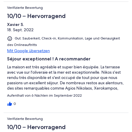
Verifizierte Bewertung
10/10 – Hervorragend
Xavier S.
18. Sept. 2022
Gut: Sauberkeit, Check-in, Kommunikation, Lage und Genauigkeit
des Onlineauftritts
Mit Google übersetzen
Séjour exceptionnel ! A recommander
La maison est très agréable et super bien équipée. La terrasse
avec vue sur l'oliveraie et la mer est exceptionnelle. Nikos s'est
rendu très disponible et s'est occupé de tout pour que nous
passions un excellent séjour. De nombreux restos aux alentours,
des sites remarquables comme Agios Nikolaos, Xerokampos,
Vaï... Bref, nous avons hate de revenir pour nos prochaines
Aufenthalt von 6 Nächten im September 2022
vacances.
0
Verifizierte Bewertung
10/10 – Hervorragend