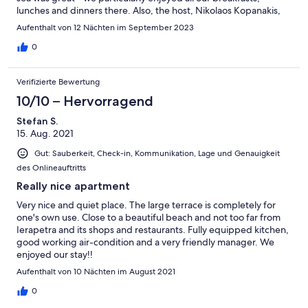
lunches and dinners there. Also, the host, Nikolaos Kopanakis,
was exceptionally friendly and helpful. To sum up, the location is
Aufenthalt von 12 Nächten im September 2023
really perfect for spending a most relaxed and delightful time
on the south side of Crete.
0
Verifizierte Bewertung
10/10 – Hervorragend
Stefan S.
15. Aug. 2021
Gut: Sauberkeit, Check-in, Kommunikation, Lage und Genauigkeit
des Onlineauftritts
Really nice apartment
Very nice and quiet place. The large terrace is completely for
one's own use. Close to a beautiful beach and not too far from
Ierapetra and its shops and restaurants. Fully equipped kitchen,
good working air-condition and a very friendly manager. We
enjoyed our stay!!
Aufenthalt von 10 Nächten im August 2021
0