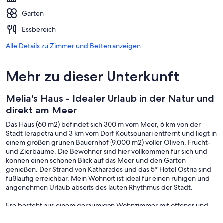
Garten
Essbereich
Alle Details zu Zimmer und Betten anzeigen
Mehr zu dieser Unterkunft
Melia's Haus - Idealer Urlaub in der Natur und
direkt am Meer
Das Haus (60 m2) befindet sich 300 m vom Meer, 6 km von der
Stadt Ierapetra und 3 km vom Dorf Koutsounari entfernt und liegt in
einem großen grünen Bauernhof (9.000 m2) voller Oliven, Frucht-
und Zierbäume. Die Bewohner sind hier vollkommen für sich und
können einen schönen Blick auf das Meer und den Garten
genießen. Der Strand von Katharades und das 5* Hotel Ostria sind
fußläufig erreichbar. Mein Wohnort ist ideal für einen ruhigen und
angenehmen Urlaub abseits des lauten Rhythmus der Stadt.
Ere besteht aus einem geräumigen Wohnzimmer mit offener und
gut ausgestatteter Küche, einem großen Schlafzimmer, einem
weiteren Hauswirtschaftsraum mit Schreibtisch und einem WC mit