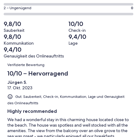
haben
insgesamt
Gästebewertungen
von
eine
6
0
2 – Ungenügend
0
haben
insgesamt
Bewertung
Gästebewertungen
von
eine
6
von
haben
insgesamt
9,8/10
10/10
Bewertung
Gästebewertungen
10
eine
6
von
haben
Sauberkeit
Check-in
-
Bewertung
Gästebewertungen
9,8/10
9,4/10
8
eine
Hervorragend
von
haben
-
Bewertung
Kommunikation
Lage
6
eine
9,4/10
Gut
von
-
Bewertung
4
Genauigkeit des Onlineauftritts
Okay
von
Bewertungen
-
Verifizierte Bewertung
2
Schlecht
-
10/10 – Hervorragend
Ungenügend
Jürgen S.
17. Okt. 2023
Gut: Sauberkeit, Check-in, Kommunikation, Lage und Genauigkeit
des Onlineauftritts
Highly recommended
We had a wonderful stay in this charming house located close to
the beach. The house was spotless and well stocked with all the
amenities. The view from the balcony over an olive grove to the
sea was great - we particularly enjoyed all our breakfasts,