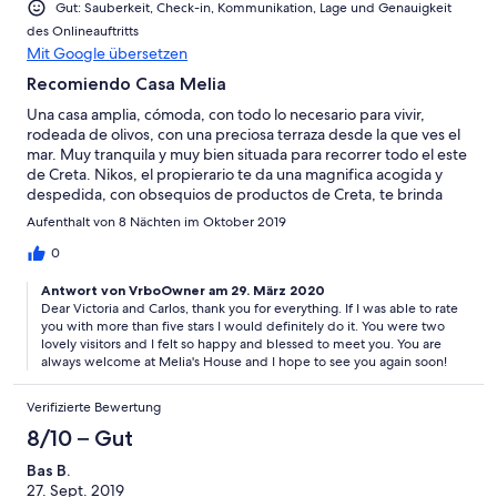
Gut: Sauberkeit, Check-in, Kommunikation, Lage und Genauigkeit
des Onlineauftritts
Mit Google übersetzen
Recomiendo Casa Melia
Una casa amplia, cómoda, con todo lo necesario para vivir,
rodeada de olivos, con una preciosa terraza desde la que ves el
mar. Muy tranquila y muy bien situada para recorrer todo el este
de Creta. Nikos, el propierario te da una magnifica acogida y
despedida, con obsequios de productos de Creta, te brinda
información y cuida de tí y de la casa. Recomiendo esta casa, en
Aufenthalt von 8 Nächten im Oktober 2019
la que mi pareja y yo, jubilados, hemos pasado 8 días felices.
0
Antwort von VrboOwner am 29. März 2020
Dear Victoria and Carlos, thank you for everything. If I was able to rate
you with more than five stars I would definitely do it. You were two
lovely visitors and I felt so happy and blessed to meet you. You are
always welcome at Melia's House and I hope to see you again soon!
Verifizierte Bewertung
8/10 – Gut
Bas B.
27. Sept. 2019