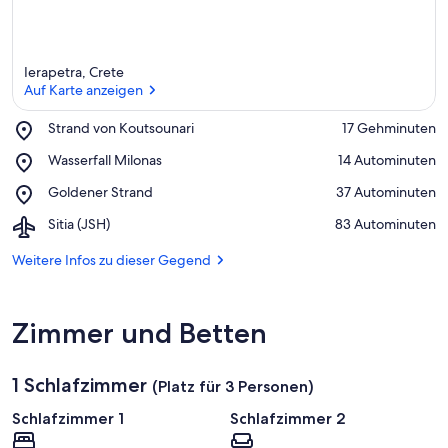
Ierapetra, Crete
Auf Karte anzeigen
Place,
Strand von Koutsounari
‪17 Gehminuten‬
Strand
Auf Karte anzeigen
Place,
Wasserfall Milonas
‪14 Autominuten‬
von
Wasserfall
Koutsounari
Place,
Goldener Strand
‪37 Autominuten‬
Milonas
Goldener
Airport,
Sitia (JSH)
‪83 Autominuten‬
Strand
Sitia
(JSH)
Weitere Infos zu dieser Gegend
Zimmer und Betten
1 Schlafzimmer
(Platz für 3 Personen)
Schlafzimmer 1
Schlafzimmer 2