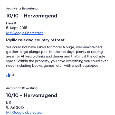
Archivierte Bewertung
10/10 – Hervorragend
Dan B.
5. Sept. 2015
Mit Google übersetzen
Idyllic relaxing country retreat
We could not have asked for more! A huge, well-maintained
garden, large plunge pool for the hot days, plenty of seating
areas for Al fresco drinks and dinner and that's just the outside
space! Within the property, you have everything you could ever
need (including books, games, etc), with a well-equipped
kitchen and spacious areas to relax and while away the hours.
We particularly enjoyed the comfortable summer room, which is
0
a great additional sitting room. The property is perfectly located
- a 10 minute walk in to the local village and a 25 minute drive in
Archivierte Bewertung
to the large, local town of Loches. We would highly recommend
this rural retreat and its delightful owners. We definitely plan on
10/10 – Hervorragend
returning soon.
K R.
8. Juli 2015
Mit Google übersetzen