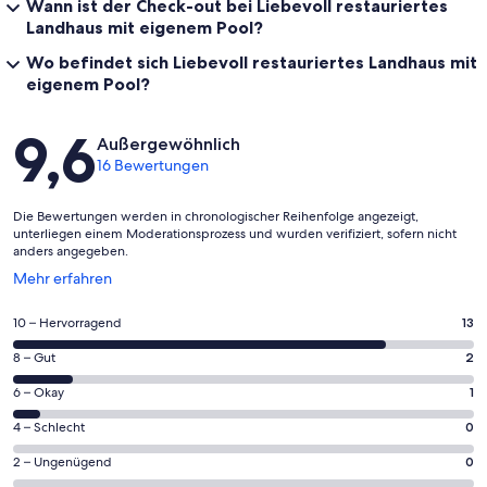
Wann ist der Check-out bei Liebevoll restauriertes
Landhaus mit eigenem Pool?
Wo befindet sich Liebevoll restauriertes Landhaus mit
eigenem Pool?
Bewertungen
9,6
Außergewöhnlich
16 Bewertungen
Die Bewertungen werden in chronologischer Reihenfolge angezeigt,
unterliegen einem Moderationsprozess und wurden verifiziert, sofern nicht
anders angegeben.
Wird
Mehr erfahren
in
einem
13
10 – Hervorragend
13
neuen
von
Fenster
2
8 – Gut
2
insgesamt
geöffnet
von
16
1
6 – Okay
1
insgesamt
Gästebewertungen
von
16
0
4 – Schlecht
0
haben
insgesamt
Gästebewertungen
von
eine
16
0
2 – Ungenügend
0
haben
insgesamt
Bewertung
Gästebewertungen
von