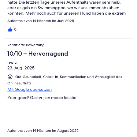
hatte.Die letzten Tage unseres Aufenthalts waren sehr heiß,
aber es gab ein Swimmingpool wo wir uns immer abkühlen
konnten. Mehr noch auch für unseren Hund haben die extrem
freundlichen Gastgeber einen Hundepool bereit gestellt,was
Aufenthalt von 14 Nächten im Juni 2025
unser Hund immer gern ausgenützt hat.Alles in allem hatten wir
eine extrem gute Zeit.Dass es kein Wlan-Verbindung gab und
0
das mobile Netzwerk auch nur gering war, tat uns keinen
Abbruch. im Gegenteil, war endlich mal gut zum
Verifizierte Bewertung
Abschalten..Die Gastgeber waren falls nötig immer sehr schnell
erreichbar.Das Haus hatte zwar einen Fernseher mit SAT-
10/10 – Hervorragend
Empfang, aber wir haben es nie ausgenutzt, sondern nur immer
hw v.
den Garten und die wunderschöne Umgebung.Restaurants
23. Aug. 2025
gab es in nicht zu weiter Autoentfernung genüge.Wir können
dieses Ferienhaus nur weiter empfehlen
Gut: Sauberkeit, Check-in, Kommunikation und Genauigkeit des
Onlineauftritts
Mit Google übersetzen
Zeer goed! Gastvrij en mooie locatie
Aufenthalt von 14 Nächten im August 2025