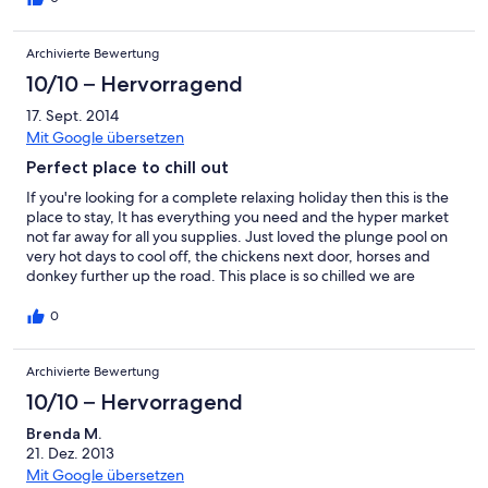
Archivierte Bewertung
10/10 – Hervorragend
17. Sept. 2014
Mit Google übersetzen
Perfect place to chill out
If you're looking for a complete relaxing holiday then this is the
place to stay, It has everything you need and the hyper market
not far away for all you supplies. Just loved the plunge pool on
very hot days to cool off, the chickens next door, horses and
donkey further up the road. This place is so chilled we are
heading back next year. Regards Myra Laffoley
0
Archivierte Bewertung
10/10 – Hervorragend
Brenda M.
21. Dez. 2013
Mit Google übersetzen