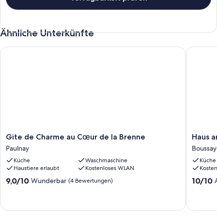
Ähnliche Unterkünfte
Gite de Charme au Cœur de la Brenne
Haus am 
Gite
Haus
Gite de Charme au Cœur de la Brenne
Haus a
de
am
Paulnay
Boussay
Charme
Fluss
Küche
Waschmaschine
Küche
au
Charme
Haustiere erlaubt
Kostenloses WLAN
Koste
Cœur
Boussay
de
9.0
10.0
9,0/10
10/10
Wunderbar
(4 Bewertungen)
la
von
von
Brenne
10,
10,
Paulnay
Wunderbar,
Außerge
(4
(9