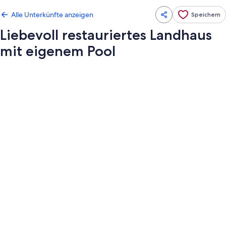
Alle Unterkünfte anzeigen
Speichern
Liebevoll restauriertes Landhaus
mit eigenem Pool
Fotogalerie
von
Liebevoll