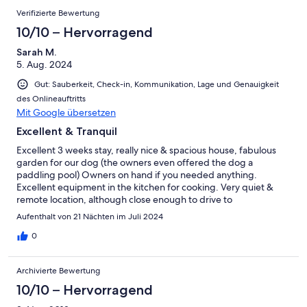
Verifizierte Bewertung
10/10 – Hervorragend
Sarah M.
5. Aug. 2024
Gut: Sauberkeit, Check-in, Kommunikation, Lage und Genauigkeit
des Onlineauftritts
Mit Google übersetzen
Excellent & Tranquil
Excellent 3 weeks stay, really nice & spacious house, fabulous
garden for our dog (the owners even offered the dog a
paddling pool) Owners on hand if you needed anything.
Excellent equipment in the kitchen for cooking. Very quiet &
remote location, although close enough to drive to
shops/supermarket. Excellent location for exploring the area.
Aufenthalt von 21 Nächten im Juli 2024
0
Archivierte Bewertung
10/10 – Hervorragend