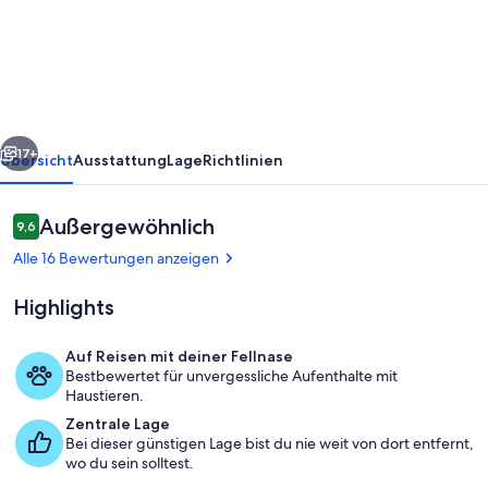
restauriertes
Landhaus
mit
eigenem
Pool
rück
Weiter
17+
Übersicht
Ausstattung
Lage
Richtlinien
Bewertungen
Außergewöhnlich
9,6
9,6 von 10.
Alle 16 Bewertungen anzeigen
Highlights
Auf Reisen mit deiner Fellnase
Bestbewertet für unvergessliche Aufenthalte mit
Außenbereich
Haustieren.
Zentrale Lage
Bei dieser günstigen Lage bist du nie weit von dort entfernt,
wo du sein solltest.