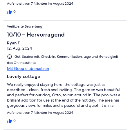
holiday.
Aufenthalt von 7 Nächten im August 2024
0
Verifizierte Bewertung
10/10 – Hervorragend
Ryan F.
12. Aug. 2024
Gut: Sauberkeit, Check-in, Kommunikation, Lage und Genauigkeit
des Onlineauftritts
Mit Google übersetzen
Lovely cottage
We really enjoyed staying here, the cottage was just as
described - clean, fresh and inviting. The garden was beautiful
and perfect for our dog, Otto, to run around in. The pool was a
brilliant addition for use at the end of the hot day. The area has
gorgeous views for miles and is peaceful and quiet. It is in a
great central location, which allowed us to travel to local towns
Aufenthalt von 7 Nächten im August 2024
all around where we were staying. Would definitely recommend
staying here.
0