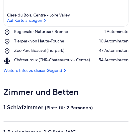
Clere du Bois, Centre - Loire Valley
Auf Karte anzeigen
Place,
Regionaler Naturpark Brenne
‪1 Autominute‬
Regionaler
Auf Karte anzeigen
Place,
Tierpark von Haute-Touche
‪10 Autominuten‬
Naturpark
Tierpark
Brenne
Place,
Zoo Parc Beauval (Tierpark)
‪47 Autominuten‬
von
Zoo
Haute-
Airport,
Châteauroux (CHR-Chateauroux - Centre)
‪54 Autominuten‬
Parc
Touche
Châteauroux
Beauval
(CHR-
Weitere Infos zu dieser Gegend
(Tierpark)
Chateauroux
-
Centre)
Zimmer und Betten
1 Schlafzimmer
(Platz für 2 Personen)