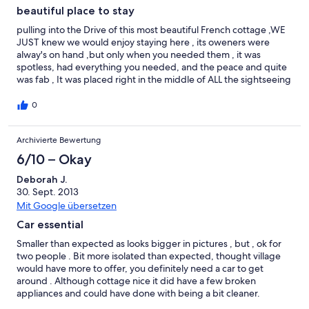
beautiful place to stay
pulling into the Drive of this most beautiful French cottage ,WE
JUST knew we would enjoy staying here , its oweners were
alway's on hand ,but only when you needed them , it was
spotless, had everything you needed, and the peace and quite
was fab , It was placed right in the middle of ALL the sightseeing
place's ,and an hour's drive in any direction you would find
yoursef in a most beautful place , if your looking for a peaceful
0
place ,but yet ye want to do some sighteeing this is the place
we go to France every year , and we have found a great little
Archivierte Bewertung
treasure when we were out ,we ALWAYS looked forward to
coming home it is a great place for a couple ,or just on your own
6/10 – Okay
,i PROMISE you ,,you WON'T be dissapointed the evening
walk's were you would bump into no one was great, only 2
Deborah J.
neighbours ,and we never seen them,but ye it was great there
30. Sept. 2013
was people close by so please if you are looking at this place
Mit Google übersetzen
PLEASE give it a try , you won't regret it we WILL DEFINITELY be
Car essential
back Thanks BEV AND hubby for making our trip so enjoyable
Brenda from Ireland
Smaller than expected as looks bigger in pictures , but , ok for
two people . Bit more isolated than expected, thought village
would have more to offer, you definitely need a car to get
around . Although cottage nice it did have a few broken
appliances and could have done with being a bit cleaner.