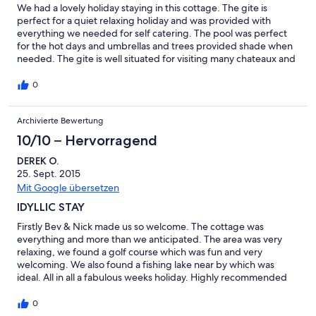
We had a lovely holiday staying in this cottage. The gite is
perfect for a quiet relaxing holiday and was provided with
everything we needed for self catering. The pool was perfect
for the hot days and umbrellas and trees provided shade when
needed. The gite is well situated for visiting many chateaux and
small towns and villages and Loches was a delightful surprise.
The owners were friendly but respectful of our privacy and
0
when we had a problem it was fixed very quickly . I would
definitely recommend this gite to others.
Archivierte Bewertung
10/10 – Hervorragend
DEREK O.
25. Sept. 2015
Mit Google übersetzen
IDYLLIC STAY
Firstly Bev & Nick made us so welcome. The cottage was
everything and more than we anticipated. The area was very
relaxing, we found a golf course which was fun and very
welcoming. We also found a fishing lake near by which was
ideal. All in all a fabulous weeks holiday. Highly recommended
0