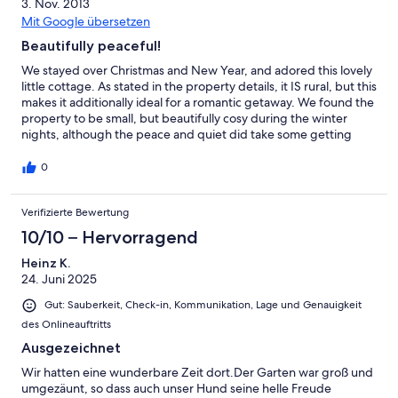
3. Nov. 2013
Mit Google übersetzen
Beautifully peaceful!
We stayed over Christmas and New Year, and adored this lovely
little cottage. As stated in the property details, it IS rural, but this
makes it additionally ideal for a romantic getaway. We found the
property to be small, but beautifully cosy during the winter
nights, although the peace and quiet did take some getting
used to (we live next to Heathrow!). We will certainly come back,
but may come in the summer next time. It is a reasonable
0
distance from the village, which has a local shop with a very
welcoming owner, and is not far from Loches. Would certainly
Verifizierte Bewertung
recommend visiting Loches on market day - a take-a-way from
the paella seller is worth the visit alone. As noted above, the
10/10 – Hervorragend
property IS small (although I think "compact" would be a better
phrase), but for two people wanting to get away to beautiful
Heinz K.
countryside and a quiet break, this is perfect.
24. Juni 2025
Gut: Sauberkeit, Check-in, Kommunikation, Lage und Genauigkeit
des Onlineauftritts
Ausgezeichnet
Wir hatten eine wunderbare Zeit dort.Der Garten war groß und
umgezäunt, so dass auch unser Hund seine helle Freude