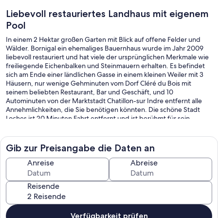
Liebevoll restauriertes Landhaus mit eigenem
Pool
In einem 2 Hektar großen Garten mit Blick auf offene Felder und
Wälder. Bornigal ein ehemaliges Bauernhaus wurde im Jahr 2009
liebevoll restauriert und hat viele der ursprünglichen Merkmale wie
freiliegende Eichenbalken und Steinmauern erhalten. Es befindet
sich am Ende einer ländlichen Gasse in einem kleinen Weiler mit 3
Häusern, nur wenige Gehminuten vom Dorf Cléré du Bois mit
seinem beliebten Restaurant, Bar und Geschäft, und 10
Autominuten von der Marktstadt Chatillon-sur Indre entfernt alle
Annehmlichkeiten, die Sie benötigen könnten. Die schöne Stadt
Loches ist 20 Minuten Fahrt entfernt und ist berühmt für sein
Schloss, Verlies und wunderbare Architektur. Bornigal ist ein Haus
mit 1 Schlafzimmer, ideal für Paare.
Gib zur Preisangabe die Daten an
Anreise
Abreise
Reisende
Verfügbarkeit prüfen