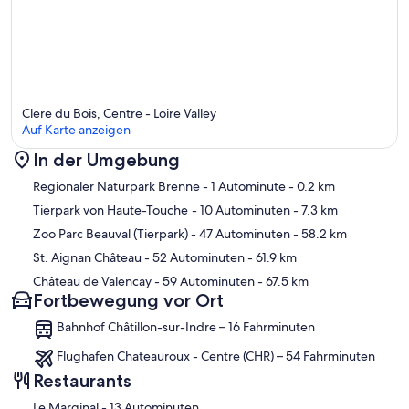
Clere du Bois, Centre - Loire Valley
Auf Karte anzeigen
In der Umgebung
Karte
Regionaler Naturpark Brenne
- 1 Autominute
- 0.2 km
Tierpark von Haute-Touche
- 10 Autominuten
- 7.3 km
Zoo Parc Beauval (Tierpark)
- 47 Autominuten
- 58.2 km
St. Aignan Château
- 52 Autominuten
- 61.9 km
Château de Valencay
- 59 Autominuten
- 67.5 km
Fortbewegung vor Ort
Bahnhof Châtillon-sur-Indre – 16 Fahrminuten
Flughafen Chateauroux - Centre (CHR) – 54 Fahrminuten
Restaurants
‪Le Marginal - ‬13 Autominuten