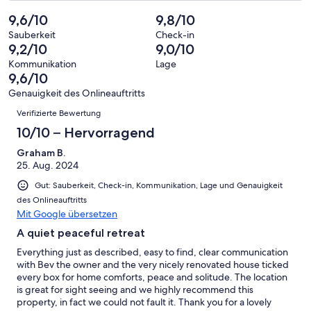
eine
16
von
haben
insgesamt
9,6/10
9,8/10
Bewertung
Gästebewertungen
10
eine
16
von
haben
Sauberkeit
Check-in
-
Bewertung
Gästebewertungen
9,2/10
9,0/10
8
eine
Hervorragend
von
haben
-
Bewertung
Kommunikation
Lage
6
eine
9,6/10
Gut
von
-
Bewertung
4
Genauigkeit des Onlineauftritts
Okay
von
Bewertungen
-
Verifizierte Bewertung
2
Schlecht
-
10/10 – Hervorragend
Ungenügend
Graham B.
25. Aug. 2024
Gut: Sauberkeit, Check-in, Kommunikation, Lage und Genauigkeit
des Onlineauftritts
Mit Google übersetzen
A quiet peaceful retreat
Everything just as described, easy to find, clear communication
with Bev the owner and the very nicely renovated house ticked
every box for home comforts, peace and solitude. The location
is great for sight seeing and we highly recommend this
property, in fact we could not fault it. Thank you for a lovely