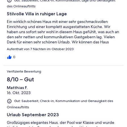
Gut: Sauberkeit, Check-in, Kommunikation, Lage und Genauigkeit
des Onlineauftritts
Stilvolle Villa in ruhiger Lage
Ein wirklich schönes Haus mit einer sehr geschmackvollen
Einrichtung und einer komplett ausgestatteten Küche. Wir
haben uns sofort sehr wohl in diesem Haus gefühlt, was auch an
den sehr netten und kommunikativen Gastgebern lag. Vielen
Dank für einen sehr schönen Urlaub. Wir können das Haus
wirklich allen empfehlen, die neben einem Besuch in Andalusien
Aufenthalt von 7 Nächten im Oktober 2023
auch Lust haben, sich die Algarve in Portugal anzusehen.
0
Verifizierte Bewertung
8/10 – Gut
Matthias F.
16. Okt. 2023
Gut: Sauberkeit, Check-in, Kommunikation und Genauigkeit des
Onlineauftritts
Urlaub September 2023
Großzügiges elegantes Haus. der Pool war Klasse und wurde