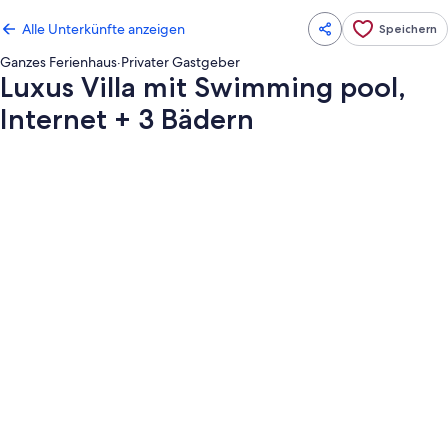
Alle Unterkünfte anzeigen
Speichern
Ganzes Ferienhaus
·
Privater Gastgeber
Luxus Villa mit Swimming pool,
Internet + 3 Bädern
Fotogalerie
von
Luxus