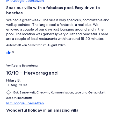
Mit Google übersetzen
Spacious villa with a fabulous pool. Easy drive to
beaches.
We had a great week. The villa is very spacious, comfortable and
well appointed. The large pool is fantastic, a real plus. We
enjoyed a couple of our days just lounging around and in the
pool. The location was generally very quiet and peaceful. There
are a couple of local restaurants within around 15-20 minutes
walk and lots more on the coast within a 10-15 minute drive.
Aufenthalt von 6 Nächten im August 2025
Gabriele was very helpful and welcoming. You must have a car,
but with one everything is within easy reach and Isla Cristina has
0
good supermarkets. We visited some local beaches on the coast
between Isla Canela and Isla Cristina and there are
Verifizierte Bewertung
livelier/quieter sections to suit your preferences. We also really
enjoyed the experience of the magnesium baths down the road
10/10 – Hervorragend
(over 12s only) Ayamonte is understated and in a lovely position
Hilary B.
on the river estuary and has a very pleasant central area if you
11. Aug. 2019
dive into the small streets on foot. We also took a longer but
worthwhile trip into Portugal, visiting the interesting and pretty
Gut: Sauberkeit, Check-in, Kommunikation, Lage und Genauigkeit
town of Tavira after some time on the wide and open Praia Barril
des Onlineauftritts
( park up quite early to avoid parking stress and then it’s
Mit Google übersetzen
reached by a little railway over the salt marshes) An interesting
contrast to the local beaches in Isla Cristina. The villa suited us
Wonderful holiday in an amazing villa
very well and was excellent value for money and we really