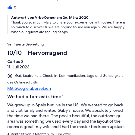
the town of Sanlucar de Guadinia on the river. A really beautiful
part of Spain
0
Antwort von VrboOwner am 26. März 2020
Thank you so much Mary to chare your experience with other. There is
so much to discover & we are hoping to see you again. We are happy
when our guests are feeling happy.
Verifizierte Bewertung
10/10 – Hervorragend
Carlos S.
11. Juli 2023
Gut: Sauberkeit, Check-in, Kommunikation, Lage und Genauigkeit
des Onlineauftritts
Mit Google übersetzen
We had a fantastic time`
We grew up in Spain but live in the US. We wanted to go back
and visit family and rented Gaby's house. We absolutely loved
the time we had there. The pool is beautiful, the outdoors grill
area was something we used every day and the layout of the
rooms is great: my wife and I had the master bedroom upstairs
while my inlaws were on the first floor. Gaby and her husband
Aufenthalt von 7 Nächten im Juni 2023