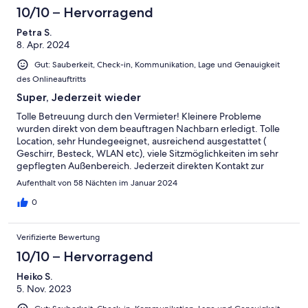
und haben jetzt bereits Heimwehh.
10/10 – Hervorragend
Petra S.
8. Apr. 2024
Gut: Sauberkeit, Check-in, Kommunikation, Lage und Genauigkeit
des Onlineauftritts
Super, Jederzeit wieder
Tolle Betreuung durch den Vermieter! Kleinere Probleme
wurden direkt von dem beauftragen Nachbarn erledigt. Tolle
Location, sehr Hundegeeignet, ausreichend ausgestattet (
Geschirr, Besteck, WLAN etc), viele Sitzmöglichkeiten im sehr
gepflegten Außenbereich. Jederzeit direkten Kontakt zur
Vermieterin! Gute Einkaufsmöglichkeiten in ca 2 Kilometern,
Aufenthalt von 58 Nächten im Januar 2024
sehr hundefreundlicher Strand in ca 3 Kilometern
Empfehlenswert eigener Magenta oder Fire-TV-Stick, für
0
deutsche Gäste
Verifizierte Bewertung
10/10 – Hervorragend
Heiko S.
5. Nov. 2023