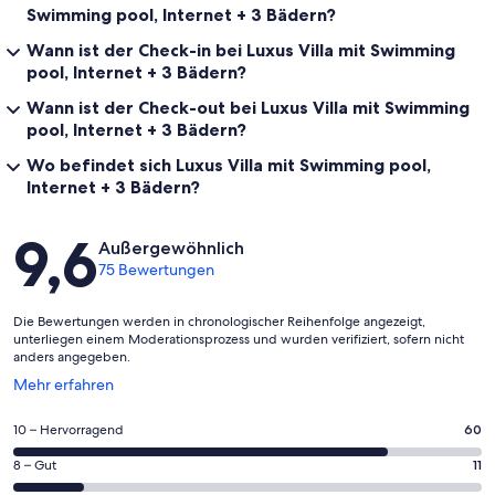
Swimming pool, Internet + 3 Bädern?
Wann ist der Check-in bei Luxus Villa mit Swimming
pool, Internet + 3 Bädern?
Wann ist der Check-out bei Luxus Villa mit Swimming
pool, Internet + 3 Bädern?
Wo befindet sich Luxus Villa mit Swimming pool,
Internet + 3 Bädern?
Bewertungen
9,6
Außergewöhnlich
75 Bewertungen
Die Bewertungen werden in chronologischer Reihenfolge angezeigt,
unterliegen einem Moderationsprozess und wurden verifiziert, sofern nicht
anders angegeben.
Wird
Mehr erfahren
in
einem
60
10 – Hervorragend
60
neuen
von
Fenster
11
8 – Gut
11
insgesamt
geöffnet
von