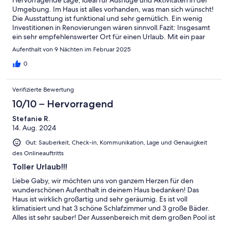
Hervorragende Lage, ideal für Ausflüge und Aktivitäten in der
Umgebung. Im Haus ist alles vorhanden, was man sich wünscht!
Die Ausstattung ist funktional und sehr gemütlich. Ein wenig
Investitionen in Renovierungen wären sinnvoll.Fazit: Insgesamt
ein sehr empfehlenswerter Ort für einen Urlaub. Mit ein paar
kleinen Verbesserungen könnte es perfekt sein.
Aufenthalt von 9 Nächten im Februar 2025
0
Verifizierte Bewertung
10/10 – Hervorragend
Stefanie R.
14. Aug. 2024
Gut: Sauberkeit, Check-in, Kommunikation, Lage und Genauigkeit
des Onlineauftritts
Toller Urlaub!!!
Liebe Gaby, wir möchten uns von ganzem Herzen für den
wunderschönen Aufenthalt in deinem Haus bedanken! Das
Haus ist wirklich großartig und sehr geräumig. Es ist voll
klimatisiert und hat 3 schöne Schlafzimmer und 3 große Bäder.
Alles ist sehr sauber! Der Aussenbereich mit dem großen Pool ist
wunderbar gestaltet mit verschiedenen Sitzecken. Im Ort gibt