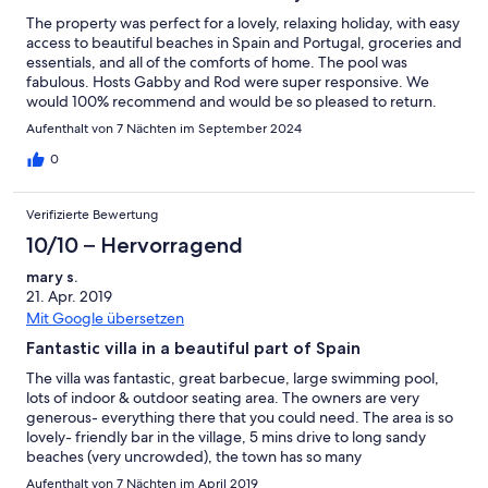
The property was perfect for a lovely, relaxing holiday, with easy
access to beautiful beaches in Spain and Portugal, groceries and
essentials, and all of the comforts of home. The pool was
fabulous. Hosts Gabby and Rod were super responsive. We
would 100% recommend and would be so pleased to return.
Aufenthalt von 7 Nächten im September 2024
0
Verifizierte Bewertung
10/10 – Hervorragend
mary s.
21. Apr. 2019
Mit Google übersetzen
Fantastic villa in a beautiful part of Spain
The villa was fantastic, great barbecue, large swimming pool,
lots of indoor & outdoor seating area. The owners are very
generous- everything there that you could need. The area is so
lovely- friendly bar in the village, 5 mins drive to long sandy
beaches (very uncrowded), the town has so many
bars/restaurants, great trips out to Ayamonte (ferry to Portugal),
Aufenthalt von 7 Nächten im April 2019