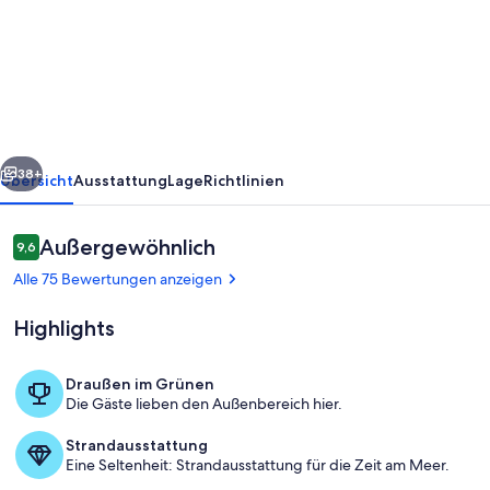
Villa
mit
Swimming
pool,
Internet
rück
Weiter
+
38+
Übersicht
Ausstattung
Lage
Richtlinien
3
Bädern
Bewertungen
Außergewöhnlich
9,6
9,6 von 10.
Alle 75 Bewertungen anzeigen
Highlights
Draußen im Grünen
Die Gäste lieben den Außenbereich hier.
Niebla
Strandausstattung
Eine Seltenheit: Strandausstattung für die Zeit am Meer.