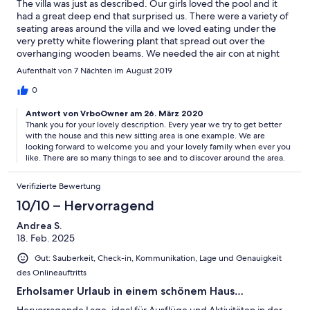
The villa was just as described. Our girls loved the pool and it
enjoyed our week.
had a great deep end that surprised us. There were a variety of
seating areas around the villa and we loved eating under the
very pretty white flowering plant that spread out over the
overhanging wooden beams. We needed the air con at night
but we just had it on silent mode so it didn’t bother us. During
Aufenthalt von 7 Nächten im August 2019
the day we had our bedroom windows open so that kept the
room cool as there was a welcoming breeze each day that
0
meant you didn’t overheat. Gaby and Rod are very pleasant
Antwort von VrboOwner am 26. März 2020
owners and helpful. We went out for quite a few meals locally
Thank you for your lovely description. Every year we try to get better
and particularly like Bar Abuelo Manus in Isla Cristina. We saw it
with the house and this new sitting area is one example. We are
had a good rating on Trip Advisor and normally we would have
looking forward to welcome you and your lovely family when ever you
walked passed it as it was just a Bar but the reviews on Trip
like. There are so many things to see and to discover around the area.
Advisor were correct. Seafood to die for with great service. We
mostly shopped in Lidl in Isla Cristina. Delicious bakery! We did
Verifizierte Bewertung
trips to Seville, Ayamonte and over the border to Monte Gordo.
We barely scratched the surface of the things we could do. We
10/10 – Hervorragend
will be back
Andrea S.
18. Feb. 2025
Gut: Sauberkeit, Check-in, Kommunikation, Lage und Genauigkeit
des Onlineauftritts
Erholsamer Urlaub in einem schönem Haus…