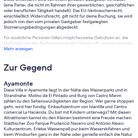
(eine Partei, die nicht im Rahmen ihrer gewerblichen, geschäftlichen
oder beruflichen Tätigkeit handelt). Das EU-Verbraucherrecht,
einschließlich Widerrufsrecht, gilt nicht für deine Buchung, sie wird
jedoch von den vom privaten Gastgeber festgelegten
Stornierungsbedingungen abgedeckt.
Für zusätzliche Personen fallen möglicherweise Gebühren an, die
abhängig von den Bestimmungen der Unterkunft variieren können.
Mehr anzeigen
Zur Gegend
Ayamonte
Diese Villa in Ayamonte liegt In der Nähe des Wasserparks und in
Strandnähe. Molino de El Pintado und Burg von Castro Marim
zählen zu den Sehenswürdigkeiten der Region. Wer gerne shoppen
geht, wird hier fündig: Einkaufszentrum von Islantilla und Centro
comercial La Hacienda. Du bist mit Kindern unterwegs? Mit diesen
Attraktionen kannst du den Kleinen bestimmt eine Freude machen:
Städtischer Zoo Parque Prudencio Navarro und António Aleixo-
Kulturzentrum. Erlebe Wasserspaß pur beim Wasserskifahren und
beim Windsurfen ganz in der Nähe oder genieße einfach die Natur