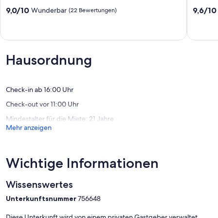
Ayamonte
Ayamon
9.0
9.6
9,0/10
9,6/10
Wunderbar
(22 Bewertungen)
von
von
10,
10,
Wunderbar,
Außerge
(22
(27
Bewertungen)
Bewert
Hausordnung
Check-in ab 16:00 Uhr
Check-out vor 11:00 Uhr
Mindestalter für die Miete: 21 Jahre
Mehr anzeigen
Wichtige Informationen
Wissenswertes
Unterkunftsnummer
756648
Diese Unterkunft wird von einem privaten Gastgeber verwaltet