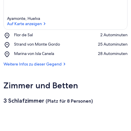
Ayamonte, Huelva
Auf Karte anzeigen
Place,
Flor de Sal
‪2 Autominuten‬
Flor
Auf Karte anzeigen
Place,
Strand von Monte Gordo
‪25 Autominuten‬
de
Strand
Sal
Place,
Marina von Isla Canela
‪28 Autominuten‬
von
Marina
Monte
von
Weitere Infos zu dieser Gegend
Gordo
Isla
Canela
Zimmer und Betten
3 Schlafzimmer
(Platz für 8 Personen)