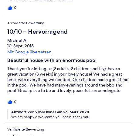
were very nice and super responsive. Overall, we had an
amazing time!
0
Archivierte Bewertung
10/10 – Hervorragend
Michiel A.
10. Sept. 2016
Mit Google übersetzen
Beautiful house with an enormous pool
Thank you for letting us (2 adults, 2 children and Lily), have a
great vacation (3 weeks) in your lovely house! We had a great
time, with everything we needed. Our children had a great time
in the pool. We have had many evenings around the bbq and
pool. Great place to be and lovely, peaceful surroundings to
discover. Thank you again. Best regards from us all.
0
Antwort von VrboOwner am 26. März 2020
We are happy o wellcome you again, thank you.
Verifizierte Bewertung