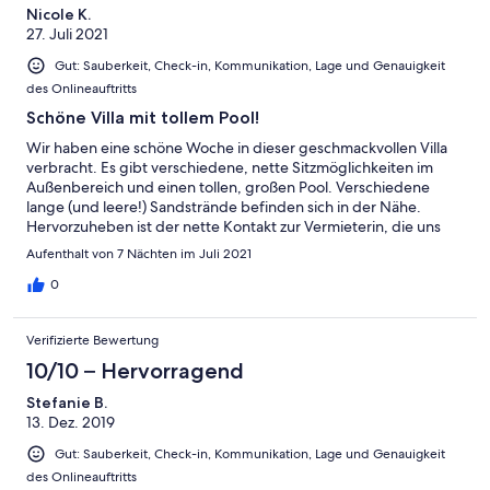
Nicole K.
27. Juli 2021
Gut: Sauberkeit, Check-in, Kommunikation, Lage und Genauigkeit
des Onlineauftritts
Schöne Villa mit tollem Pool!
Wir haben eine schöne Woche in dieser geschmackvollen Villa
verbracht. Es gibt verschiedene, nette Sitzmöglichkeiten im
Außenbereich und einen tollen, großen Pool. Verschiedene
lange (und leere!) Sandstrände befinden sich in der Nähe.
Hervorzuheben ist der nette Kontakt zur Vermieterin, die uns
mit Tipps in der Umgebung zur Seite stand.
Aufenthalt von 7 Nächten im Juli 2021
0
Verifizierte Bewertung
10/10 – Hervorragend
Stefanie B.
13. Dez. 2019
Gut: Sauberkeit, Check-in, Kommunikation, Lage und Genauigkeit
des Onlineauftritts