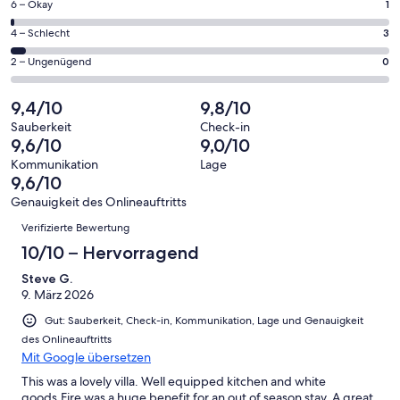
75
1
6 – Okay
1
insgesamt
Gästebewertungen
von
75
3
4 – Schlecht
3
haben
insgesamt
Gästebewertungen
von
eine
75
0
2 – Ungenügend
0
haben
insgesamt
Bewertung
Gästebewertungen
von
eine
75
von
haben
insgesamt
9,4/10
9,8/10
Bewertung
Gästebewertungen
10
eine
75
von
haben
Sauberkeit
Check-in
-
Bewertung
Gästebewertungen
9,6/10
9,0/10
8
eine
Hervorragend
von
haben
-
Bewertung
Kommunikation
Lage
6
eine
9,6/10
Gut
von
-
Bewertung
4
Genauigkeit des Onlineauftritts
Okay
von
Bewertungen
-
Verifizierte Bewertung
2
Schlecht
-
10/10 – Hervorragend
Ungenügend
Steve G.
9. März 2026
Gut: Sauberkeit, Check-in, Kommunikation, Lage und Genauigkeit
des Onlineauftritts
Mit Google übersetzen
This was a lovely villa. Well equipped kitchen and white
goods.Fire was a huge benefit for an out of season stay. A great