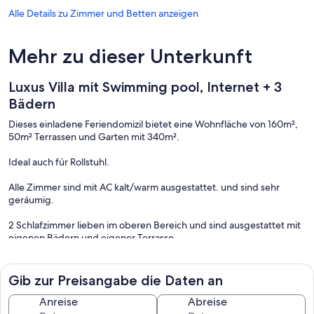
Alle Details zu Zimmer und Betten anzeigen
Mehr zu dieser Unterkunft
Luxus Villa mit Swimming pool, Internet + 3
Bädern
Dieses einladene Feriendomizil bietet eine Wohnfläche von 160m²,
50m² Terrassen und Garten mit 340m².
Ideal auch fúr Rollstuhl.
Alle Zimmer sind mit AC kalt/warm ausgestattet. und sind sehr
geráumig.
2 Schlafzimmer lieben im oberen Bereich und sind ausgestattet mit
eigenen Bädern und eigener Terrasse
Die Betten sind Kingsize.
Das 3.Schlafzimmer liegt im Erdgeschoss, sowie das 3.komplette
Bad. Dieses Bett hat eine Grösse von 1.50m.
Gib zur Preisangabe die Daten an
Alle Schlafzimmer haben TV.
Anreise
Abreise
Die Küche ist sehr geräumig mit Blick aufs Wohnzimmer und hat