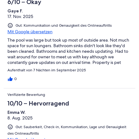
6/10 – Okay
Gaye F.
17. Nov. 2025
Gut: Kommunikation und Genauigkeit des Onlineauftritts
Mit Google übersetzen
The pool was large but took up most of outside area. Not much
space for sun loungers. Bathroom sinks didn't look like they'd
been cleaned. Bathrooms and kitchen needs updating. Had to
wait around for owner to meet us with key although we
constantly gave updates on out arrival time. Property is pet
friendly. Not a particularly nice area. Fine where villa is but
Aufenthalt von 7 Nächten im September 2025
closest town a bit run down. Wouldn't visit that area again.
0
Verifizierte Bewertung
10/10 – Hervorragend
Emma W.
8. Aug. 2025
Gut: Sauberkeit, Check-in, Kommunikation, Lage und Genauigkeit
des Onlineauftritts