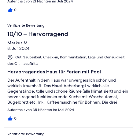
Aufenthalt von 21 Nächten im Juli 2024
es 2 kleine Läden die alles haben. Nicht zu vergessen sind die
wunderschönen Strände im Umkreis. Es war rund um ein
0
perfekter Urlaub und wir kommen auf jeden Fall wieder. Liebe
Grüße Steffi und Familie
Verifizierte Bewertung
10/10 – Hervorragend
Markus M.
8. Juli 2024
Gut: Sauberkeit, Check-in, Kommunikation, Lage und Genauigkeit
des Onlineauftritts
Hervorragendes Haus für Ferien mit Pool
Der Aufenthalt in dem Haus war unvergesslich schön und
wirklich traumhaft. Das Haust beherbergt wirklich alle
Gegenstände, tolle und schöne Räume (alle klimatisiert) und ein
hervor-ragend funktionierende Küche mit Waschautomat,
Bügelbrett etc. Inkl. Kaffeemaschine für Bohnen. Die drei
Sitzplätze mit Grilltisch und Liegestühle am Pool sind sehr schön
Aufenthalt von 35 Nächten im Mai 2024
angeordnet. Der Pool ist schön gross und wirklich schön.
Gelegen im Wohnhaus-Quartier gilt die Liegenschaft als
0
Superlative. Ausflüge Richtung Sevilla, Cadiz, Jerez sowie nach
Portugal sind von hier aus sehr gut möglich. Tavira und Faro .
Verifizierte Bewertung
Dieses Haus werden wir nie vergessen. Wir kommen wieder