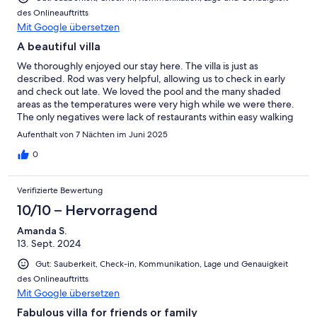
des Onlineauftritts
Mit Google übersetzen
A beautiful villa
We thoroughly enjoyed our stay here. The villa is just as
described. Rod was very helpful, allowing us to check in early
and check out late. We loved the pool and the many shaded
areas as the temperatures were very high while we were there.
The only negatives were lack of restaurants within easy walking
distance and occasional sharp barking from next doors dogs.
Aufenthalt von 7 Nächten im Juni 2025
0
Verifizierte Bewertung
10/10 – Hervorragend
Amanda S.
13. Sept. 2024
Gut: Sauberkeit, Check-in, Kommunikation, Lage und Genauigkeit
des Onlineauftritts
Mit Google übersetzen
Fabulous villa for friends or family