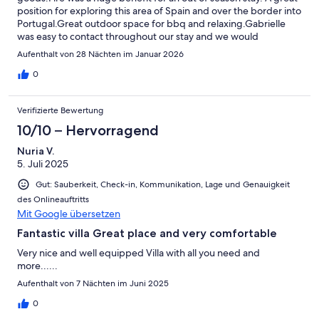
position for exploring this area of Spain and over the border into
Portugal.Great outdoor space for bbq and relaxing.Gabrielle
was easy to contact throughout our stay and we would
recommend a stay with no reservations.
Aufenthalt von 28 Nächten im Januar 2026
0
Verifizierte Bewertung
10/10 – Hervorragend
Nuria V.
5. Juli 2025
Gut: Sauberkeit, Check-in, Kommunikation, Lage und Genauigkeit
des Onlineauftritts
Mit Google übersetzen
Fantastic villa Great place and very comfortable
Very nice and well equipped Villa with all you need and
more......
Aufenthalt von 7 Nächten im Juni 2025
0