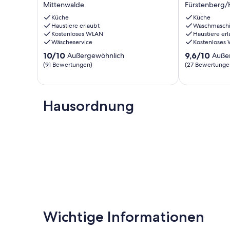
Mittenwalde
Fürstenberg/
Ruhe
Himmelpfort
und
Küche
Fürstenberg/
Küche
Haustiere erlaubt
Waschmasch
Erholung,
Kostenloses WLAN
Haustiere erl
gemütlich,
Wäscheservice
Kostenloses
viel
10.0
9.6
Platz,
10/10
9,6/10
Außergewöhnlich
Auße
von
von
Mittenwalde
(91 Bewertungen)
(27 Bewertunge
10,
10,
Außergewöhnlich,
Außergewöhnl
(91
(27
Bewertungen)
Bewertungen
Hausordnung
Wichtige Informationen