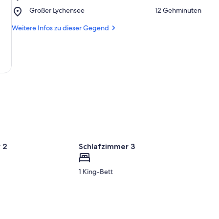
Oberpfuhl
Seen
Place,
Großer Lychensee
‪12 Gehminuten‬
Großer
Lychensee
Weitere Infos zu dieser Gegend
 2
Schlafzimmer 3
1 King-Bett