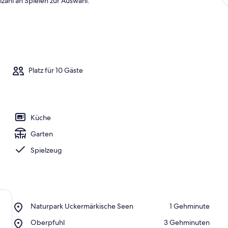
lzahl an Spielen zur Auswahl.
Platz für 10 Gäste
Küche
Garten
Spielzeug
Place,
Naturpark Uckermärkische Seen
‪1 Gehminute‬
Naturpark
Place,
Oberpfuhl
‪3 Gehminuten‬
Uckermärkische