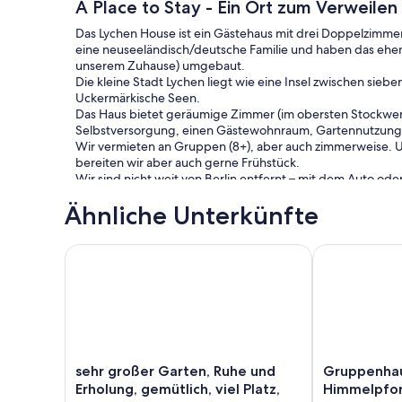
A Place to Stay - Ein Ort zum Verweilen
Das Lychen House ist ein Gästehaus mit drei Doppelzimme
eine neuseeländisch/deutsche Familie und haben das ehem
unserem Zuhause) umgebaut.
Die kleine Stadt Lychen liegt wie eine Insel zwischen si
Uckermärkische Seen.
Das Haus bietet geräumige Zimmer (im obersten Stockwer
Selbstversorgung, einen Gästewohnraum, Gartennutzung, e
Wir vermieten an Gruppen (8+), aber auch zimmerweise. U
bereiten wir aber auch gerne Frühstück.
Wir sind nicht weit von Berlin entfernt – mit dem Auto o
Hauptstadt.
Ähnliche Unterkünfte
Wir selbst wohnen auch im Haus (mittleres stockwerk) und
schönen Umgebung geben zu können.
sehr großer Garten, Ruhe und Erholung, gemütlich, v
Gruppenhaus 
sehr
Gruppenhaus
sehr großer Garten, Ruhe und
Gruppenhau
großer
Bredereiche
Erholung, gemütlich, viel Platz,
Himmelpfo
Garten,
nahe