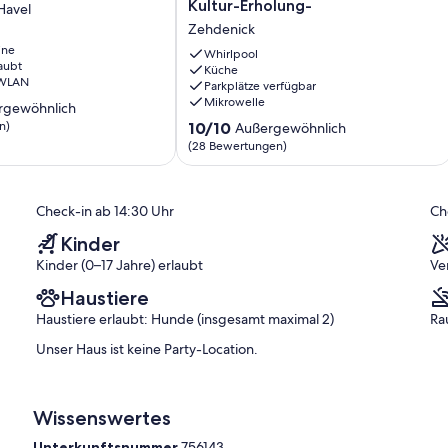
Kultur-Erholung-
Havel
Landhausstil
Zehdenick
Havel
-
ine
Wasser-
Whirlpool
aubt
Natur-
Küche
 WLAN
Parkplätze verfügbar
Kultur-
Mikrowelle
Erholung-
rgewöhnlich
Zehdenick
10.0
n)
10/10
Außergewöhnlich
von
(28 Bewertungen)
ich,
10,
Außergewöhnlich,
)
(28
Check-in ab 14:30 Uhr
Ch
Bewertungen)
Kinder
Kinder (0–17 Jahre) erlaubt
Ve
Haustiere
Haustiere erlaubt: Hunde (insgesamt maximal 2)
Ra
Unser Haus ist keine Party-Location.
Wissenswertes
Unterkunftsnummer
756143