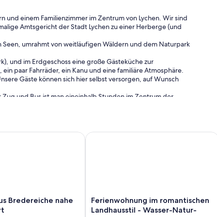
rn und einem Familienzimmer im Zentrum von Lychen. Wir sind
alige Amtsgericht der Stadt Lychen zu einer Herberge (und
eben Seen, umrahmt von weitläufigen Wäldern und dem Naturpark
k), und im Erdgeschoss eine große Gästeküche zur
in paar Fahrräder, ein Kanu und eine familiäre Atmosphäre.
nsere Gäste können sich hier selbst versorgen, auf Wunsch
der Zug und Bus ist man eineinhalb Stunden im Zentrum der
 freuen uns, unseren Gästen Tipps für die Erkundung unserer
iel Platz,
Bredereiche nahe Himmelpfort
Ferienwohnung im romantischen Landh
Ferienwohnung
s Bredereiche nahe
Ferienwohnung im romantischen
im
rt
Landhausstil - Wasser-Natur-
romantischen