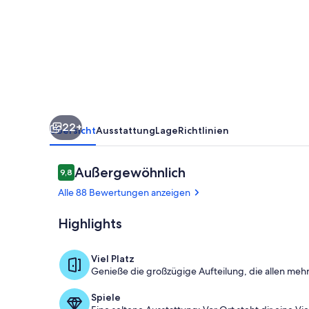
-
Ein
Ort
zum
Verweilen
22+
Übersicht
Ausstattung
Lage
Richtlinien
Bewertungen
Außergewöhnlich
9,8
9,8 von 10.
Alle 88 Bewertungen anzeigen
Highlights
Die Lobby
Viel Platz
Genieße die großzügige Aufteilung, die allen mehr
Spiele