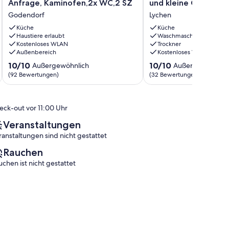
Anfrage, Kaminofen,2x WC,2 SZ
und kleine Gruppen
See
der
Godendorf
Lychen
300m,Ruderboot,
Uckermark
Hund
-
Küche
Küche
auf
Haustiere erlaubt
ideal
Waschmaschine
Kostenloses WLAN
Trockner
Anfrage,
für
Außenbereich
Kostenloses WLAN
Kaminofen,2x
Familien
WC,2
und
10.0
10.0
10/10
10/10
Außergewöhnlich
Außergewöhnlic
SZ
kleine
von
von
(92 Bewertungen)
(32 Bewertungen)
Godendorf
Gruppen
10,
10,
Lychen
Außergewöhnlich,
Außergewöhnlich,
(92
(32
eck-out vor 11:00 Uhr
Bewertungen)
Bewertungen)
Veranstaltungen
ranstaltungen sind nicht gestattet
Rauchen
uchen ist nicht gestattet