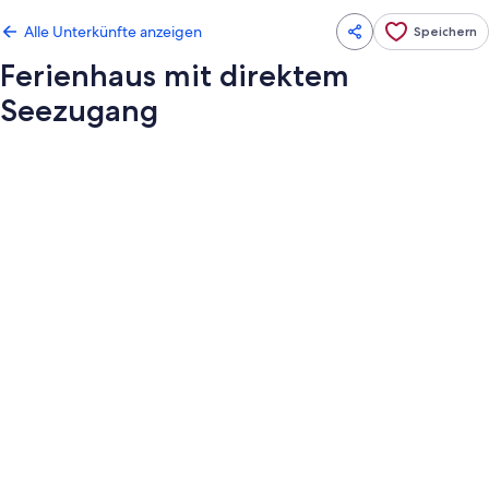
Alle Unterkünfte anzeigen
Speichern
Ferienhaus mit direktem
Seezugang
Fotogalerie
von
Ferienhaus