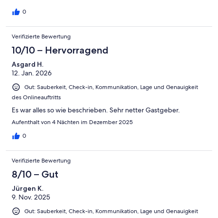
also limited toilet paper and dishwasher tablets, which meant
we had to purchase our own, another inconvenience.
0
Verifizierte Bewertung
10/10 – Hervorragend
Asgard H.
12. Jan. 2026
Gut: Sauberkeit, Check-in, Kommunikation, Lage und Genauigkeit
des Onlineauftritts
Es war alles so wie beschrieben. Sehr netter Gastgeber.
Aufenthalt von 4 Nächten im Dezember 2025
0
Verifizierte Bewertung
8/10 – Gut
Jürgen K.
9. Nov. 2025
Gut: Sauberkeit, Check-in, Kommunikation, Lage und Genauigkeit