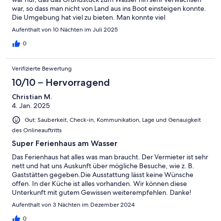
war, so dass man nicht von Land aus ins Boot einsteigen konnte.
Die Umgebung hat viel zu bieten. Man konnte viel
unternehmen, sowohl zu Fuß als auch mit dem Fahrrad. Für
Aufenthalt von 10 Nächten im Juli 2025
Angler wäre es auch attraktiv, wenn die Padelboote nicht stören
würden.Unser Hund har sich auch sehr wohl gefühlt.
0
Verifizierte Bewertung
10/10 – Hervorragend
Christian M.
4. Jan. 2025
Gut: Sauberkeit, Check-in, Kommunikation, Lage und Genauigkeit
des Onlineauftritts
Super Ferienhaus am Wasser
Das Ferienhaus hat alles was man braucht. Der Vermieter ist sehr
nett und hat uns Auskunft über mögliche Besuche, wie z. B.
Gaststätten gegeben.Die Ausstattung lässt keine Wünsche
offen. In der Küche ist alles vorhanden. Wir können diese
Unterkunft mit gutem Gewissen weiterempfehlen. Danke!
Aufenthalt von 3 Nächten im Dezember 2024
0