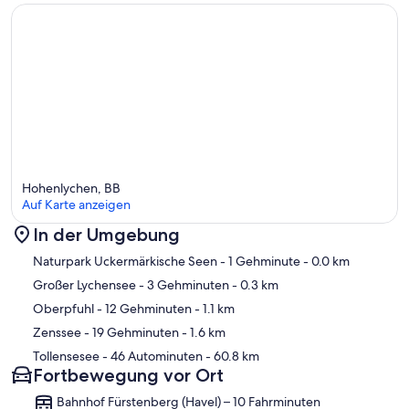
Hohenlychen, BB
Auf Karte anzeigen
In der Umgebung
Karte
Naturpark Uckermärkische Seen
- 1 Gehminute
- 0.0 km
Großer Lychensee
- 3 Gehminuten
- 0.3 km
Oberpfuhl
- 12 Gehminuten
- 1.1 km
Zenssee
- 19 Gehminuten
- 1.6 km
Tollensesee
- 46 Autominuten
- 60.8 km
Fortbewegung vor Ort
Bahnhof Fürstenberg (Havel) – 10 Fahrminuten