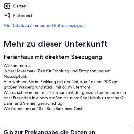
Garten
Essbereich
Alle Details zu Zimmer und Betten anzeigen
Mehr zu dieser Unterkunft
Ferienhaus mit direktem Seezugang
Willkommen …
in der Uckermark. Zeit für Erholung und Entspannung am
Nesselpfuhl.
Hier wohnen Sie im Einklang mit der Natur, auf einem 900 qm
großen Wassergrundstück, mit 60 m Uferfront.
War es schon immer mal ihr Traum mit der ganzen Familie oder ein
paar Freunden in einem großen Haus am See Urlaub zu machen?
Dann sind Sie hier genau richtig.
Wir freuen uns auf Sie! Sein Sie unser Gast!
Am Nesselpfuhl, an einem der sieben Seen, die die Flößerstadt
Lychen umgeben, liegt unser schönes Ferienhaus, inmitten des
Naturparks Uckermärkische Seen. Ein Paradies für Wassersportler,
Gib zur Preisangabe die Daten an