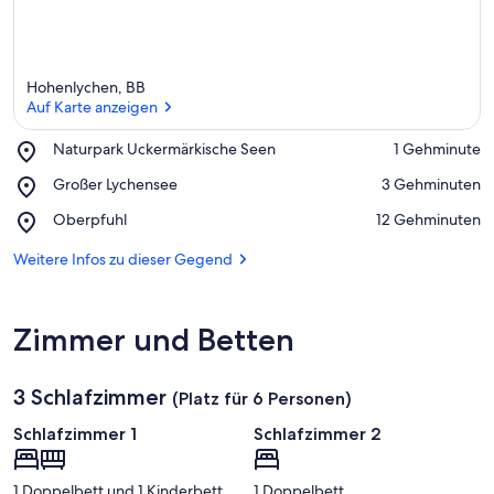
Hohenlychen, BB
Auf Karte anzeigen
Place,
Naturpark Uckermärkische Seen
‪1 Gehminute‬
Naturpark
Auf Karte anzeigen
Place,
Großer Lychensee
‪3 Gehminuten‬
Uckermärkische
Großer
Seen
Place,
Oberpfuhl
‪12 Gehminuten‬
Lychensee
Oberpfuhl
Weitere Infos zu dieser Gegend
Zimmer und Betten
3 Schlafzimmer
(Platz für 6 Personen)
Schlafzimmer 1
Schlafzimmer 2
1 Doppelbett und 1 Kinderbett
1 Doppelbett