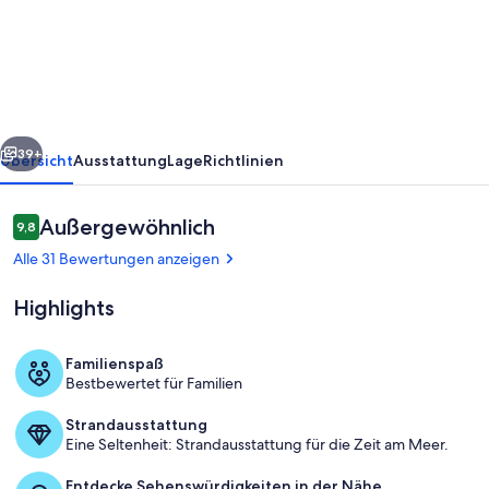
mit
direktem
Seezugang
rück
Weiter
39+
Übersicht
Ausstattung
Lage
Richtlinien
Bewertungen
Außergewöhnlich
9,8
9,8 von 10.
Alle 31 Bewertungen anzeigen
Highlights
Familienspaß
Bestbewertet für Familien
Außenbereich
Strandausstattung
Eine Seltenheit: Strandausstattung für die Zeit am Meer.
Entdecke Sehenswürdigkeiten in der Nähe