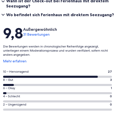
Wann ist der Check-out bei Ferienhaus mit direktem
Seezugang?
Wo befindet sich Ferienhaus mit direktem Seezugang?
Bewertungen
9,8
Außergewöhnlich
31 Bewertungen
Die Bewertungen werden in chronologischer Reihenfolge angezeigt,
unterliegen einem Moderationsprozess und wurden verifiziert, sofern nicht
anders angegeben.
Wird
Mehr erfahren
in
einem
27
10 – Hervorragend
27
neuen
von
Fenster
3
8 – Gut
3
insgesamt
geöffnet
von
31
1
6 – Okay
1
insgesamt
Gästebewertungen
von
31
0
4 – Schlecht
0
haben
insgesamt
Gästebewertungen
von
eine
31
0
2 – Ungenügend
0
haben
insgesamt
Bewertung
Gästebewertungen
von
eine
31