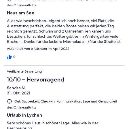
des Onlineauftritts
Haus am See
Alles wie beschrieben- eigentlich noch besser, viel Platz, die
Ausstattung perfekt, die beiden Boote haben wir jeden Tag
reichlich genutzt. Schwan und 2 Gänsefamilien kamen uns
besuchen, für schlechtes Wetter gibt es im Wintergarten viele
Bücher... Danke für die leckere Marmelade :-) Nur die Straße ist
tatsächlich stark befahren und der Lärm stört etwas in der
Aufenthalt von 6 Nächten im April 2022
Nacht.
0
Verifizierte Bewertung
10/10 – Hervorragend
Sandra N.
31. Okt. 2021
Gut: Sauberkeit, Check-in, Kommunikation, Lage und Genauigkeit
des Onlineauftritts
Urlaub in Lychen
Sehr schönes Haus in schöner Lage. Alles wie in der
Beschreibung.