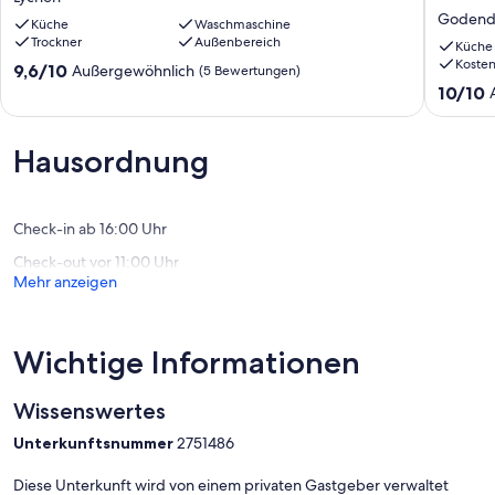
am
Godend
Vom eigenen Steg können Sie angeln oder unser Kajak zu Wasser
Godend
Küche
Waschmaschine
See
See
lassen.
Trockner
Außenbereich
Lychen
300m,R
Küche
Auch das Ruderboot können Sie nutzen.
Koste
Hund
9.6
9,6/10
Außergewöhnlich
(5 Bewertungen)
auf
von
10.0
10/10
Anfrage
10,
von
Kaminof
Außergewöhnlich,
10,
WC,2
(5
Außerge
Hausordnung
SZ
Bewertungen)
(92
Godend
Bewert
Check-in ab 16:00 Uhr
Check-out vor 11:00 Uhr
Mehr anzeigen
Wichtige Informationen
Wissenswertes
Unterkunftsnummer
2751486
Diese Unterkunft wird von einem privaten Gastgeber verwaltet