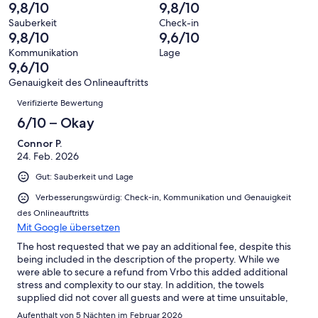
von
haben
insgesamt
9,8/10
9,8/10
Bewertung
Gästebewertungen
10
eine
31
von
haben
Sauberkeit
Check-in
-
Bewertung
Gästebewertungen
9,8/10
9,6/10
8
eine
Hervorragend
von
haben
-
Bewertung
Kommunikation
Lage
6
eine
9,6/10
Gut
von
-
Bewertung
4
Genauigkeit des Onlineauftritts
Okay
von
Bewertungen
-
Verifizierte Bewertung
2
Schlecht
-
6/10 – Okay
Ungenügend
Connor P.
24. Feb. 2026
Gut: Sauberkeit und Lage
Verbesserungswürdig: Check-in, Kommunikation und Genauigkeit
des Onlineauftritts
Mit Google übersetzen
The host requested that we pay an additional fee, despite this
being included in the description of the property. While we
were able to secure a refund from Vrbo this added additional
stress and complexity to our stay. In addition, the towels
supplied did not cover all guests and were at time unsuitable,
I.e. bath mats or hand towels rather than full towels. There was
Aufenthalt von 5 Nächten im Februar 2026