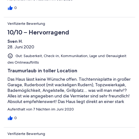
0
Verifizierte Bewertung
10/10 – Hervorragend
Sven H.
28. Juni 2020
Gut: Sauberkeit, Check-in, Kommunikation, Lage und Genauigkeit
des Onlineauftritts
Traumurlaub in toller Location
Das Haus lässt keine Wünsche offen. Tischtennisplatte in großer
Garage, Ruderboot (mit wackeligen Rudern), Topzweierkajak,
Bademöglichkeit, Angelstelle, Grillplatz... was will man mehr!?
Alles ist wie angegeben und die Vermieter sind sehr freundlich!
Absolut empfehlenswert! Das Haus liegt direkt an einer stark
frequentierten Straße, die man nicht wirklich spürt! Netto,
Aufenthalt von 7 Nächten im Juni 2020
Bäcker und das Fahrgastschiff Möwe sind in uns mittelbarer
Nähe!
0
Verifizierte Bewertung