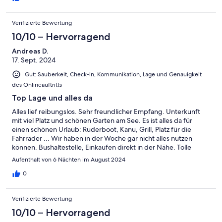
Verifizierte Bewertung
10/10 – Hervorragend
Andreas D.
17. Sept. 2024
Gut: Sauberkeit, Check-in, Kommunikation, Lage und Genauigkeit
des Onlineauftritts
Top Lage und alles da
Alles lief reibungslos. Sehr freundlicher Empfang. Unterkunft
mit viel Platz und schönen Garten am See. Es ist alles da für
einen schönen Urlaub: Ruderboot, Kanu, Grill, Platz für die
Fahrräder ... Wir haben in der Woche gar nicht alles nutzen
können. Bushaltestelle, Einkaufen direkt in der Nähe. Tolle
Badestelle schnell mit dem Fahrrad zu erreichen in der Nähe.
Aufenthalt von 6 Nächten im August 2024
Top Cafe mit super Essen in toller Atmosphäre mit sehr netten
Besitzeren direkt nebenan.
0
Verifizierte Bewertung
10/10 – Hervorragend