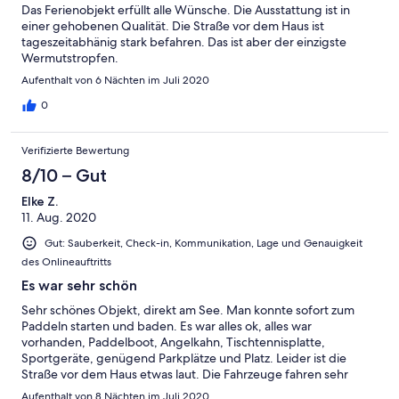
Das Ferienobjekt erfüllt alle Wünsche. Die Ausstattung ist in
einer gehobenen Qualität. Die Straße vor dem Haus ist
tageszeitabhänig stark befahren. Das ist aber der einzigste
Wermutstropfen.
Aufenthalt von 6 Nächten im Juli 2020
0
Verifizierte Bewertung
8/10 – Gut
Elke Z.
11. Aug. 2020
Gut: Sauberkeit, Check-in, Kommunikation, Lage und Genauigkeit
des Onlineauftritts
Es war sehr schön
Sehr schönes Objekt, direkt am See. Man konnte sofort zum
Paddeln starten und baden. Es war alles ok, alles war
vorhanden, Paddelboot, Angelkahn, Tischtennisplatte,
Sportgeräte, genügend Parkplätze und Platz. Leider ist die
Straße vor dem Haus etwas laut. Die Fahrzeuge fahren sehr
schnell. Tempo 30 wäre wünschenswert.
Aufenthalt von 8 Nächten im Juli 2020