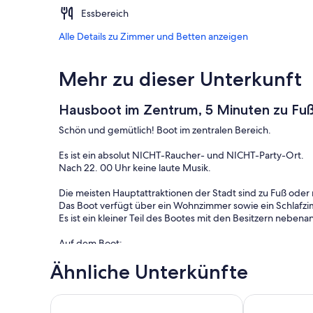
Essbereich
Alle Details zu Zimmer und Betten anzeigen
Mehr zu dieser Unterkunft
Hausboot im Zentrum, 5 Minuten zu Fu
Schön und gemütlich! Boot im zentralen Bereich.
Es ist ein absolut NICHT-Raucher- und NICHT-Party-Ort.
Nach 22. 00 Uhr keine laute Musik.
Die meisten Hauptattraktionen der Stadt sind zu Fuß oder 
Das Boot verfügt über ein Wohnzimmer sowie ein Schlafzi
Es ist ein kleiner Teil des Bootes mit den Besitzern nebenan
Auf dem Boot:
-Wohnzimmer mit zwei Sofas und Fernseher
Ähnliche Unterkünfte
-Wifi-Internetverbindung
- Schlafzimmer mit Doppelbett (Bettdecke vorhanden), Kl
-Badezimmer mit Dusche (Handtücher und Seife bereitgest
Chalet mit 2 Schlafzimmern und einer Terrasse
Boat with a v
-In der Küche gibt es alle notwendigen Kochmöglichkeiten,