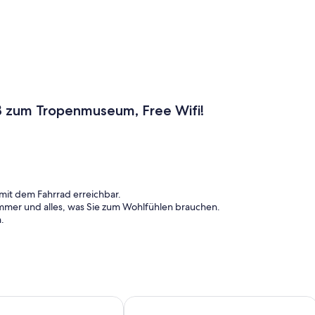
ß zum Tropenmuseum, Free Wifi!
mit dem Fahrrad erreichbar.
mmer und alles, was Sie zum Wohlfühlen brauchen.
.
eiderschrank.
ellt)
iew in center of Amsterdam
Dike-Haus mit Charme - Private Etage
 darunter Pfannen, Teller, Besteck, Tassen, Tee und Kaffee