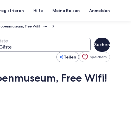
registrieren
Hilfe
Meine Reisen
Anmelden
Tropenmuseum, Free Wifi!
äste
Suchen
Teilen
Speichern
penmuseum, Free Wifi!