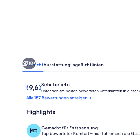
5
Minuten
zu
Fuß
zum
Tropenmuseum,
Free
18+
Wifi!
Übersicht
Ausstattung
Lage
Richtlinien
Bewertungen
9,6
Sehr beliebt
von
Unter den am besten bewerteten Unterkünften in dieser
10,
Alle 157 Bewertungen anzeigen
Sehr
beliebt
Highlights
Wohnbereic
Gemacht für Entspannung
Top bewerteter Komfort – hier fühlen sich die Gäs