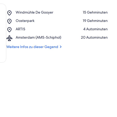
e
r
k
Place,
Windmühle De Gooyer
‪15 Gehminuten‬
ü
Windmühle
n
Place,
Oosterpark
‪19 Gehminuten‬
De
f
Oosterpark
Gooyer
Place,
ARTIS
‪4 Autominuten‬
t
ARTIS
e
Airport,
Amsterdam (AMS-Schiphol)
‪20 Autominuten‬
n
Amsterdam
(AMS-
Weitere Infos zu dieser Gegend
i
Schiphol)
n
d
i
e
s
e
r
G
e
g
e
n