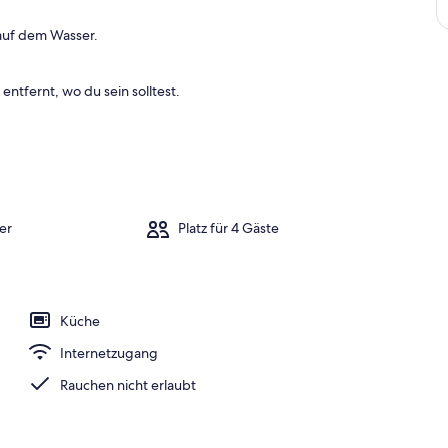
a
auf dem Wasser.
m
b
entfernt, wo du sein solltest.
e
s
t
e
n
b
e
er
Platz für 4 Gäste
w
e
r
t
e
Küche
t
e
Internetzugang
n
Rauchen nicht erlaubt
U
n
t