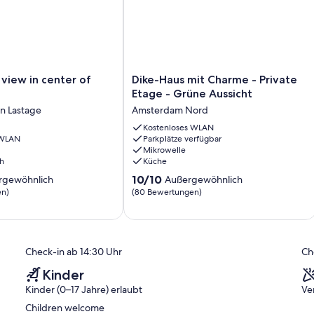
un.
u Fuß entfernt.
chen Geschäften,
Dike-
 view in center of
Dike-Haus mit Charme - Private
Haus
Etage - Grüne Aussicht
mit
n Lastage
Amsterdam Nord
Charme
Hauptbahnhof entfernt.
-
Kostenloses WLAN
 WLAN
Parkplätze verfügbar
Private
Mikrowelle
Etage
h
Küche
-
10.0
Grüne
10/10
rgewöhnlich
Außergewöhnlich
von
Aussicht
en)
(80 Bewertungen)
10,
Amsterdam
ich,
Außergewöhnlich,
Nord
(80
)
Bewertungen)
Check-in ab 14:30 Uhr
Ch
Kinder
Kinder (0–17 Jahre) erlaubt
Ve
Children welcome