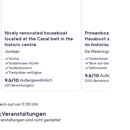
Nicely
Prinsenboat,
Nicely renovated houseboat
Prinsenboat, Studio 
renovated
Studio
located at the Canal belt in the
Hausboot auf dem P
houseboat
auf
historic centre.
im historischen Zen
located
Hausboot
Jordaan
De Weteringschans
at
auf
the
dem
Küche
Kostenloses WLAN
Canal
Kostenloses WLAN
Prinsengracht
Blick auf das Wasser
Außenbereich
Mikrowelle
belt
im
Parkplätze verfügbar
in
historischen
9.6
9,6/10
Außergewöhnli
the
Zentrum
9.6
9,6/10
Außergewöhnlich
von
(200 Bewertungen)
historic
De
von
10,
(101 Bewertungen)
centre.
Weteringschans
10,
Außergewöhnlich,
Jordaan
Außergewöhnlich,
(200
(101
Bewertungen)
eck-out vor 11:00 Uhr
Bewertungen)
Veranstaltungen
ranstaltungen sind nicht gestattet