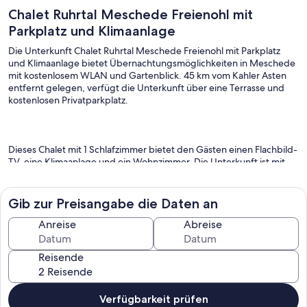
Chalet Ruhrtal Meschede Freienohl mit
Parkplatz und Klimaanlage
Die Unterkunft Chalet Ruhrtal Meschede Freienohl mit Parkplatz
und Klimaanlage bietet Übernachtungsmöglichkeiten in Meschede
mit kostenlosem WLAN und Gartenblick. 45 km vom Kahler Asten
entfernt gelegen, verfügt die Unterkunft über eine Terrasse und
kostenlosen Privatparkplatz.
Dieses Chalet mit 1 Schlafzimmer bietet den Gästen einen Flachbild-
TV, eine Klimaanlage und ein Wohnzimmer. Die Unterkunft ist mit
einer Küche ausgestattet.
Gib zur Preisangabe die Daten an
Der Hauptbahnhof Hamm liegt 50 km von der Unterkunft entfernt,
Anreise
Abreise
während der Marktplatz Hamm ebenfalls 50 km entfernt ist. Der
nächstgelegene Flughafen ist der Flughafen Paderborn-Lippstadt,
Reisende
49 km von der Unterkunft entfernt.
- Haustier erlaubt Kosten 15,00 € pro Haustier
Verfügbarkeit prüfen