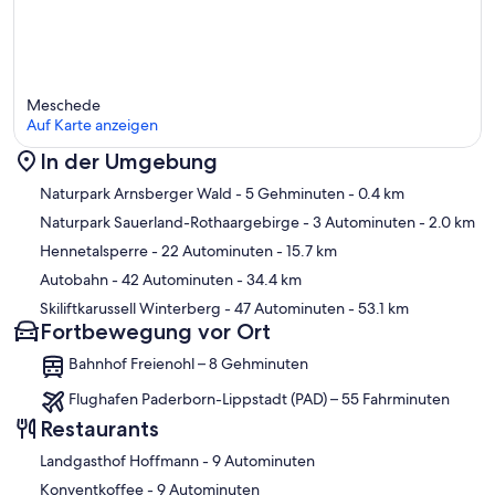
Meschede
Auf Karte anzeigen
In der Umgebung
Karte
Naturpark Arnsberger Wald
- 5 Gehminuten
- 0.4 km
Naturpark Sauerland-Rothaargebirge
- 3 Autominuten
- 2.0 km
Hennetalsperre
- 22 Autominuten
- 15.7 km
Autobahn
- 42 Autominuten
- 34.4 km
Skiliftkarussell Winterberg
- 47 Autominuten
- 53.1 km
Fortbewegung vor Ort
Bahnhof Freienohl – 8 Gehminuten
Flughafen Paderborn-Lippstadt (PAD) – 55 Fahrminuten
Restaurants
‪Landgasthof Hoffmann - ‬9 Autominuten
‪Konventkoffee - ‬9 Autominuten