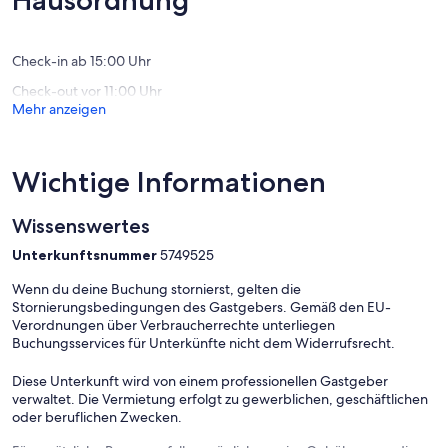
Hausordnung
am
Bewertu
(19
See.
Bewertungen)
Meschede
Check-in ab 15:00 Uhr
Check-out vor 11:00 Uhr
Mehr anzeigen
Wichtige Informationen
Wissenswertes
Unterkunftsnummer
5749525
Wenn du deine Buchung stornierst, gelten die
Stornierungsbedingungen des Gastgebers. Gemäß den EU-
Verordnungen über Verbraucherrechte unterliegen
Buchungsservices für Unterkünfte nicht dem Widerrufsrecht.
Diese Unterkunft wird von einem professionellen Gastgeber
verwaltet. Die Vermietung erfolgt zu gewerblichen, geschäftlichen
oder beruflichen Zwecken.