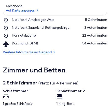
Meschede
Auf Karte anzeigen
Place,
Naturpark Arnsberger Wald
‪5 Gehminuten‬
Naturpark
Auf Karte anzeigen
Place,
Naturpark Sauerland-Rothaargebirge
‪3 Autominuten‬
Arnsberger
Naturpark
Wald
Place,
Hennetalsperre
‪22 Autominuten‬
Sauerland-
Hennetalsperre
Rothaargebirge
Airport,
Dortmund (DTM)
‪54 Autominuten‬
Dortmund
(DTM)
Weitere Infos zu dieser Gegend
Zimmer und Betten
2 Schlafzimmer
(Platz für 4 Personen)
Schlafzimmer 1
Schlafzimmer 2
1 großes Schlafsofa
1 King-Bett