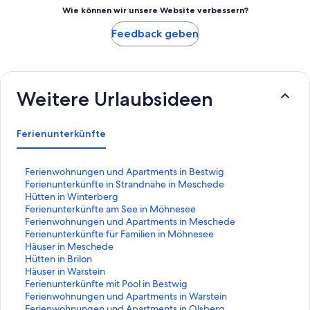
Wie können wir unsere Website verbessern?
Feedback geben
Weitere Urlaubsideen
Ferienunterkünfte
L
Ferienwohnungen und Apartments in Bestwig
i
L
Ferienunterkünfte in Strandnähe in Meschede
n
i
L
Hütten in Winterberg
k
n
i
L
Ferienunterkünfte am See in Möhnesee
,
k
n
i
L
Ferienwohnungen und Apartments in Meschede
d
,
k
n
i
L
Ferienunterkünfte für Familien in Möhnesee
e
d
,
k
n
i
L
Häuser in Meschede
r
e
d
,
k
n
i
L
Hütten in Brilon
d
r
e
d
,
k
n
i
L
Häuser in Warstein
i
d
r
e
d
,
k
n
i
L
Ferienunterkünfte mit Pool in Bestwig
e
i
d
r
e
d
,
k
n
i
L
Ferienwohnungen und Apartments in Warstein
f
e
i
d
r
e
d
,
k
n
i
L
Ferienwohnungen und Apartments in Olsberg