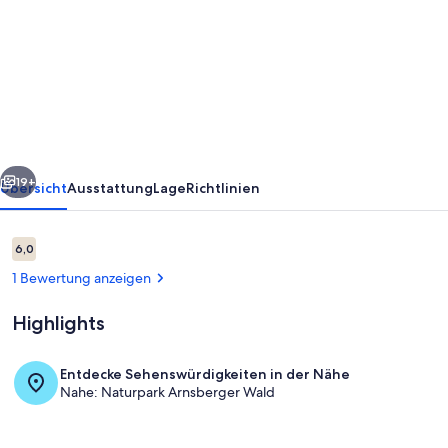
Chalet
Ruhrtal
Meschede
Freienohl
mit
Parkplatz
rück
Weiter
und
19+
Übersicht
Ausstattung
Lage
Richtlinien
Klimaanlage
Bewertungen
6,0
6,0 von 10.
1 Bewertung anzeigen
Highlights
Entdecke Sehenswürdigkeiten in der Nähe
Nahe: Naturpark Arnsberger Wald
Unterkunftsgelände