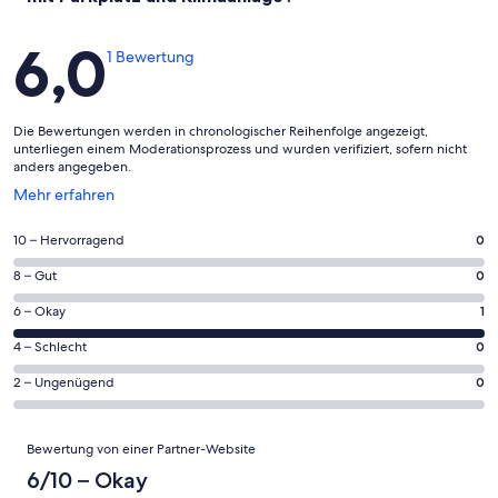
Bewertungen
6,0
1 Bewertung
Die Bewertungen werden in chronologischer Reihenfolge angezeigt,
unterliegen einem Moderationsprozess und wurden verifiziert, sofern nicht
anders angegeben.
Wird
Mehr erfahren
in
einem
0
10 – Hervorragend
0
neuen
von
Fenster
0
8 – Gut
0
insgesamt
geöffnet
von
1
1
6 – Okay
1
insgesamt
Gästebewertungen
von
1
0
4 – Schlecht
0
haben
insgesamt
Gästebewertungen
von
eine
1
0
2 – Ungenügend
0
haben
insgesamt
Bewertung
Gästebewertungen
von
eine
1
von
haben
insgesamt
Bewertungen
Bewertung
Gästebewertungen
10
Bewertung von einer Partner-Website
eine
1
von
haben
-
Bewertung
Gästebewertungen
6/10 – Okay
8
eine