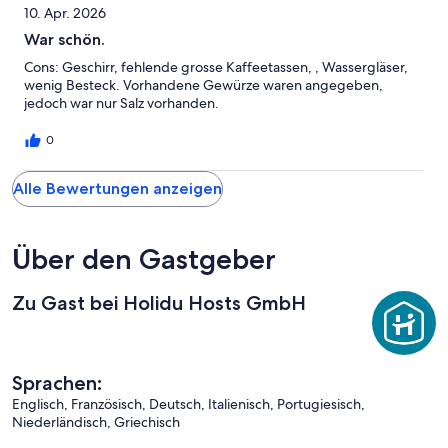
Hervorragend
von
haben
-
Bewertung
10. Apr. 2026
6
eine
Gut
von
War schön.
-
Bewertung
4
Okay
von
Cons: Geschirr, fehlende grosse Kaffeetassen, , Wassergläser,
-
2
wenig Besteck. Vorhandene Gewürze waren angegeben,
Schlecht
jedoch war nur Salz vorhanden.
-
Ungenügend
0
Alle Bewertungen anzeigen
Über den Gastgeber
Zu Gast bei Holidu Hosts GmbH
Sprachen:
Englisch, Französisch, Deutsch, Italienisch, Portugiesisch,
Niederländisch, Griechisch