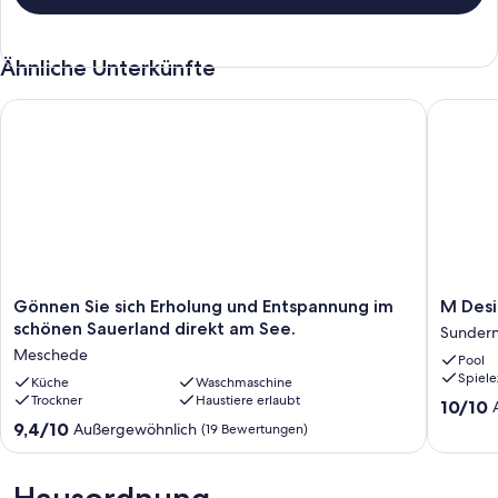
Ähnliche Unterkünfte
Gönnen Sie sich Erholung und Entspannung im schönen Sauer
M Desig
Gönnen
M
Gönnen Sie sich Erholung und Entspannung im
M Des
Sie
Design
schönen Sauerland direkt am See.
Sunder
sich
Doppel
Meschede
Pool
Erholung
Sunder
Spiel
und
Küche
Waschmaschine
Trockner
Haustiere erlaubt
Entspannung
10.0
10/10
im
von
9.4
9,4/10
Außergewöhnlich
(19 Bewertungen)
schönen
10,
von
Sauerland
Außerge
10,
direkt
(1
Außergewöhnlich,