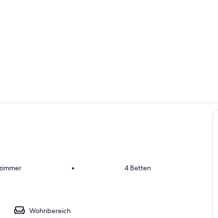
Wohnbereic
Innenbereic
fzimmer
•
4 Betten
Wohnbereich