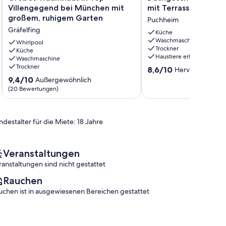
Traumhaus
Apart.
Villengegend bei München mit
mit Terrasse im Einf
in
ca.35
großem, ruhigem Garten
Puchheim
Top-
qm
Gräfelfing
Villengegend
mit
Küche
Waschmaschine
bei
Terrasse
Whirlpool
Trockner
München
Küche
im
Haustiere erlaubt
Waschmaschine
mit
Einfamilienhaus
Trockner
8.6
großem,
Puchheim
8,6/10
Hervorragend
(
von
ruhigem
9.4
9,4/10
Außergewöhnlich
10,
Garten
von
(20 Bewertungen)
Hervorragend,
Gräfelfing
10,
(47
Außergewöhnlich,
Bewertungen)
(20
ndestalter für die Miete: 18 Jahre
Bewertungen)
Veranstaltungen
ranstaltungen sind nicht gestattet
Rauchen
uchen ist in ausgewiesenen Bereichen gestattet