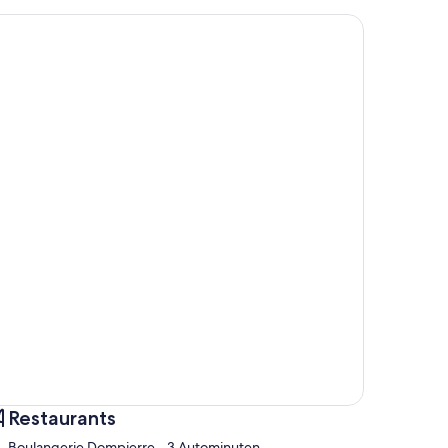
Restaurants
‪Boulangerie Dompierre - ‬3 Autominuten