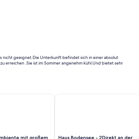
ys nicht geeignet.Die Unterkunft befindet sich in einer absolut
zu erreichen .Sie ist im Sommer angenehm kühl.Und bietet sehr
. von München-City
iente mit großem Garten | 15 min München City | 10 min Okt
Haus Bodensee - 2Direkt an der Sta
Haus
Ambiente mit großem
Haus Bodensee - 2Direkt an der