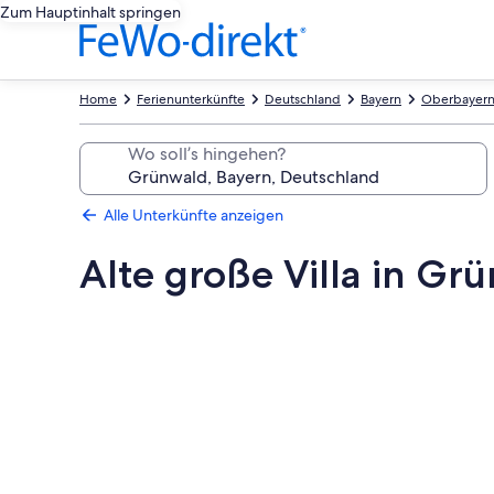
Zum Hauptinhalt springen
Home
Ferienunterkünfte
Deutschland
Bayern
Oberbayer
Wo soll’s hingehen?
Alle Unterkünfte anzeigen
Alte große Villa in Gr
Fotogalerie
von
Alte
große
Villa
in