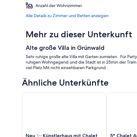
Anzahl der Wohnzimmer
Alle Details zu Zimmer und Betten anzeigen
Mehr zu dieser Unterkunft
Alte große Villa in Grünwald
Sehr ruhige große alte Villa mit Garten zumieten . Für Part
ruhigen Wohngegend.und die Stadt ist in 25min.der Tram 
viel Platz.Mit nicht einsehbaren Parkgrund .
Ähnliche Unterkünfte
Neu ✨: Künstlerhaus mit Chalet und Terrasse 15min
5* Chalet Amb
Neu
5*
Neu ✨: Künstlerhaus mit Chalet
5* Chalet 