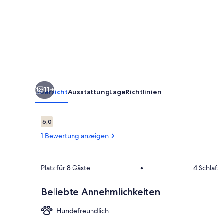
Grünwald
11+
Übersicht
Ausstattung
Lage
Richtlinien
Bewertungen
6,0
6,0 von 10.
1 Bewertung anzeigen
Zimmer
Platz für 8 Gäste
•
4 Schla
Beliebte Annehmlichkeiten
Hundefreundlich