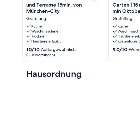
✨:
Chalet
und Terrasse 15min. von
Garten | 15
Künstlerhaus
Ambiente
München-City
min Oktobe
mit
mit
Gräfelfing
Gräfelfing
Chalet
großem
und
Garten
Küche
Küche
Terrasse
Waschmaschine
|
Waschmasch
Trockner
Haustiere erl
15min.
15
Haustiere erlaubt
Kostenloses
von
min
München-
München
10.0
9.0
10/10
9,0/10
Außergewöhnlich
Wund
City
City
von
von
(3 Bewertungen)
Gräfelfing
|
10,
10,
10
Außergewöhnlich,
Wunderbar,
min
(3
Hausordnung
(52
Oktoberfest
Bewertungen)
Bewertungen
Gräfelfing