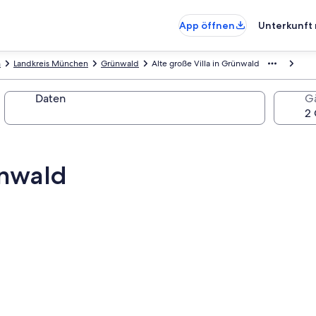
App öffnen
Unterkunft 
n
Landkreis München
Grünwald
Alte große Villa in Grünwald
Daten
G
ünwald