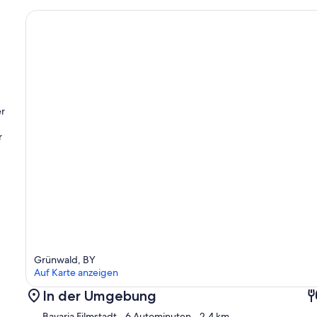
er
r
Grünwald, BY
Auf Karte anzeigen
In der Umgebung
Bavaria Filmstadt
- 6 Autominuten
- 2.4 km