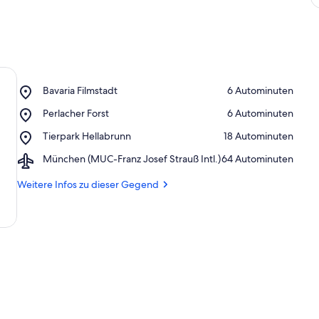
Place,
Bavaria Filmstadt
‪6 Autominuten‬
Bavaria
Place,
Perlacher Forst
‪6 Autominuten‬
Filmstadt
Perlacher
Place,
Tierpark Hellabrunn
‪18 Autominuten‬
Forst
Tierpark
Airport,
München (MUC-Franz Josef Strauß Intl.)
‪64 Autominuten‬
Hellabrunn
München
(MUC-
Weitere Infos zu dieser Gegend
Franz
Josef
Strauß
Intl.)