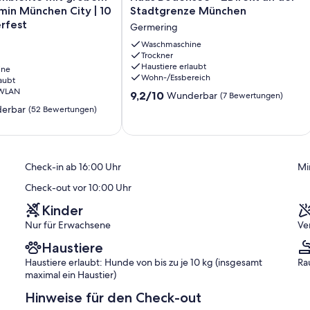
Bodensee
 min München City | 10
Stadtgrenze München
-
rfest
Germering
2Direkt
an
Waschmaschine
Trockner
der
Haustiere erlaubt
ine
Stadtgrenze
Wohn-/Essbereich
aubt
München
 WLAN
9.2
Germering
9,2/10
Wunderbar
(7 Bewertungen)
von
erbar
(52 Bewertungen)
10,
Wunderbar,
(7
Bewertungen)
Check-in ab 16:00 Uhr
Mi
)
Check-out vor 10:00 Uhr
Kinder
Nur für Erwachsene
Ve
Haustiere
Haustiere erlaubt: Hunde von bis zu je 10 kg (insgesamt
Ra
maximal ein Haustier)
Hinweise für den Check-out