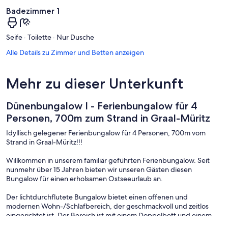
Badezimmer 1
Seife · Toilette · Nur Dusche
Alle Details zu Zimmer und Betten anzeigen
Mehr zu dieser Unterkunft
Dünenbungalow I - Ferienbungalow für 4
Personen, 700m zum Strand in Graal-Müritz
Idyllisch gelegener Ferienbungalow für 4 Personen, 700m vom
Strand in Graal-Müritz!!!
Willkommen in unserem familiär geführten Ferienbungalow. Seit
nunmehr über 15 Jahren bieten wir unseren Gästen diesen
Bungalow für einen erholsamen Ostseeurlaub an.
Der lichtdurchflutete Bungalow bietet einen offenen und
modernen Wohn-/Schlafbereich, der geschmackvoll und zeitlos
eingerichtet ist. Der Bereich ist mit einem Doppelbett und einem
Esstisch ausgestattet und durch ein Sat-TV und eine kleine