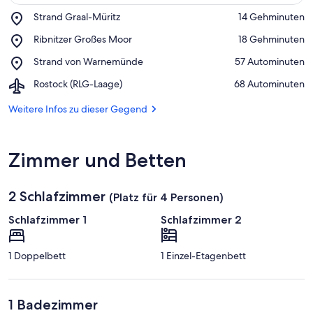
Place,
Strand Graal-Müritz
‪14 Gehminuten‬
Strand
Auf Karte anzeigen
Place,
Ribnitzer Großes Moor
‪18 Gehminuten‬
Graal-
Ribnitzer
Müritz
Place,
Strand von Warnemünde
‪57 Autominuten‬
Großes
Strand
Moor
Airport,
Rostock (RLG-Laage)
‪68 Autominuten‬
von
Rostock
Warnemünde
(RLG-
Weitere Infos zu dieser Gegend
Laage)
Zimmer und Betten
2 Schlafzimmer
(Platz für 4 Personen)
Schlafzimmer 1
Schlafzimmer 2
1 Doppelbett
1 Einzel-Etagenbett
1 Badezimmer