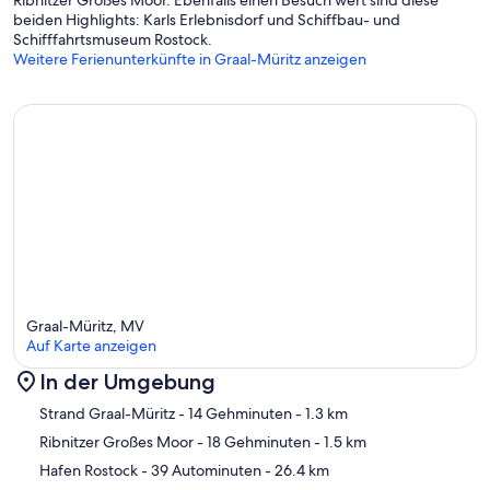
Ribnitzer Großes Moor. Ebenfalls einen Besuch wert sind diese
beiden Highlights: Karls Erlebnisdorf und Schiffbau- und
Schifffahrtsmuseum Rostock.
Weitere Ferienunterkünfte in Graal-Müritz anzeigen
Graal-Müritz, MV
Auf Karte anzeigen
In der Umgebung
Karte
Strand Graal-Müritz
- 14 Gehminuten
- 1.3 km
Ribnitzer Großes Moor
- 18 Gehminuten
- 1.5 km
Hafen Rostock
- 39 Autominuten
- 26.4 km