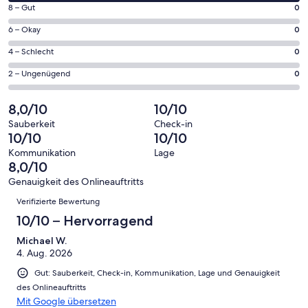
von
Fenster
0
8 – Gut
0
insgesamt
geöffnet
von
1
0
6 – Okay
0
insgesamt
Gästebewertungen
von
1
0
4 – Schlecht
0
haben
insgesamt
Gästebewertungen
von
eine
1
0
2 – Ungenügend
0
haben
insgesamt
Bewertung
Gästebewertungen
von
eine
1
von
haben
insgesamt
8,0/10
10/10
Bewertung
Gästebewertungen
10
eine
1
von
haben
Sauberkeit
Check-in
-
Bewertung
Gästebewertungen
10/10
10/10
8
eine
Hervorragend
von
haben
-
Bewertung
Kommunikation
Lage
6
eine
8,0/10
Gut
von
-
Bewertung
4
Genauigkeit des Onlineauftritts
Okay
von
Bewertungen
-
Verifizierte Bewertung
2
Schlecht
-
10/10 – Hervorragend
Ungenügend
Michael W.
4. Aug. 2026
Gut: Sauberkeit, Check-in, Kommunikation, Lage und Genauigkeit
des Onlineauftritts
Mit Google übersetzen