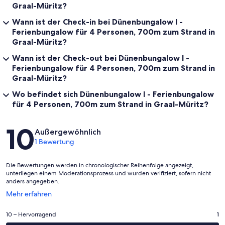
Graal-Müritz?
Wann ist der Check-in bei Dünenbungalow I -
Ferienbungalow für 4 Personen, 700m zum Strand in
Graal-Müritz?
Wann ist der Check-out bei Dünenbungalow I -
Ferienbungalow für 4 Personen, 700m zum Strand in
Graal-Müritz?
Wo befindet sich Dünenbungalow I - Ferienbungalow
für 4 Personen, 700m zum Strand in Graal-Müritz?
Bewertungen
10
Außergewöhnlich
1 Bewertung
Die Bewertungen werden in chronologischer Reihenfolge angezeigt,
unterliegen einem Moderationsprozess und wurden verifiziert, sofern nicht
anders angegeben.
Wird
Mehr erfahren
in
einem
1
10 – Hervorragend
1
neuen