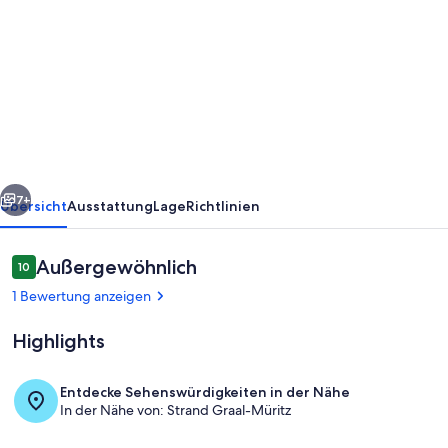
von
Dünenbungalow
I
-
Ferienbungalow
für
4
rück
Weiter
Personen,
7+
Übersicht
Ausstattung
Lage
Richtlinien
700m
zum
Bewertungen
Außergewöhnlich
10
10 von 10.
Strand
1 Bewertung anzeigen
in
Highlights
Graal-
Müritz
Entdecke Sehenswürdigkeiten in der Nähe
In der Nähe von: Strand Graal-Müritz
Außenbereich