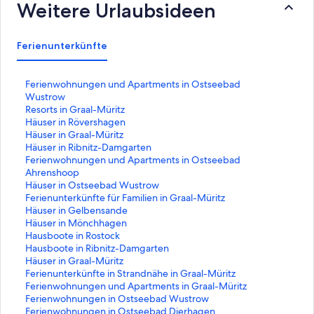
Weitere Urlaubsideen
Ferienunterkünfte
L
Ferienwohnungen und Apartments in Ostseebad
i
Wustrow
n
L
Resorts in Graal-Müritz
k
i
L
Häuser in Rövershagen
,
n
i
L
Häuser in Graal-Müritz
d
k
n
i
L
Häuser in Ribnitz-Damgarten
e
,
k
n
i
L
Ferienwohnungen und Apartments in Ostseebad
r
d
,
k
n
i
Ahrenshoop
d
e
d
,
k
n
L
Häuser in Ostseebad Wustrow
i
r
e
d
,
k
i
L
Ferienunterkünfte für Familien in Graal-Müritz
e
d
r
e
d
,
n
i
L
Häuser in Gelbensande
f
i
d
r
e
d
k
n
i
L
Häuser in Mönchhagen
o
e
i
d
r
e
,
k
n
i
L
Hausboote in Rostock
l
f
e
i
d
r
d
,
k
n
i
L
Hausboote in Ribnitz-Damgarten
g
o
f
e
i
d
e
d
,
k
n
i
L
Häuser in Graal-Müritz
e
l
o
f
e
i
r
e
d
,
k
n
i
L
Ferienunterkünfte in Strandnähe in Graal-Müritz
n
g
l
o
f
e
d
r
e
d
,
k
n
i
L
Ferienwohnungen und Apartments in Graal-Müritz
d
e
g
l
o
f
i
d
r
e
d
,
k
n
i
L
Ferienwohnungen in Ostseebad Wustrow
e
n
e
g
l
o
e
i
d
r
e
d
,
k
n
i
L
Ferienwohnungen in Ostseebad Dierhagen