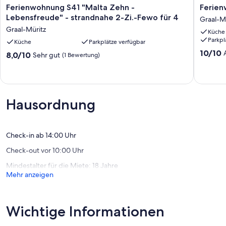
Ferienwohnung
Ferien
Ferienwohnung S41 "Malta Zehn -
Ferien
S41
Edelwei
Lebensfreude" - strandnahe 2-Zi.-Fewo für 4
Graal-M
"Malta
Graal-
Graal-Müritz
Küche
Zehn
Müritz
Parkpl
-
Küche
Parkplätze verfügbar
Lebensfreude"
10.0
10/10
8.0
8,0/10
Sehr gut
(1 Bewertung)
-
von
von
strandnahe
10,
10,
2-
Außerge
Sehr
Zi.-
(2
gut,
Fewo
Bewert
(1
Hausordnung
für
Bewertung)
4
Graal-
Müritz
Check-in ab 14:00 Uhr
Check-out vor 10:00 Uhr
Mindestalter für die Miete: 18 Jahre
Mehr anzeigen
Wichtige Informationen