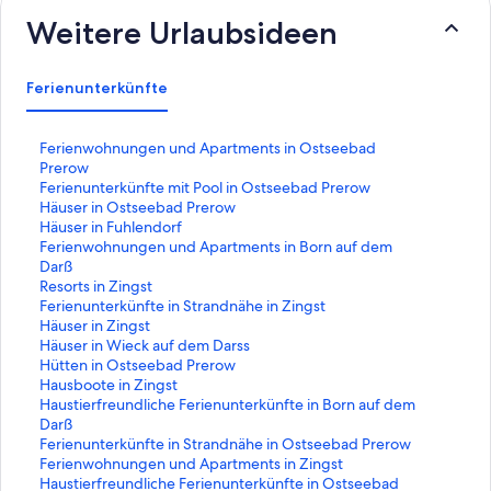
Weitere Urlaubsideen
Ferienunterkünfte
L
Ferienwohnungen und Apartments in Ostseebad
i
Prerow
n
L
Ferienunterkünfte mit Pool in Ostseebad Prerow
k
i
L
Häuser in Ostseebad Prerow
,
n
i
L
Häuser in Fuhlendorf
d
k
n
i
L
Ferienwohnungen und Apartments in Born auf dem
e
,
k
n
i
Darß
r
d
,
k
n
L
Resorts in Zingst
d
e
d
,
k
i
L
Ferienunterkünfte in Strandnähe in Zingst
i
r
e
d
,
n
i
L
Häuser in Zingst
e
d
r
e
d
k
n
i
L
Häuser in Wieck auf dem Darss
f
i
d
r
e
,
k
n
i
L
Hütten in Ostseebad Prerow
o
e
i
d
r
d
,
k
n
i
L
Hausboote in Zingst
l
f
e
i
d
e
d
,
k
n
i
L
Haustierfreundliche Ferienunterkünfte in Born auf dem
g
o
f
e
i
r
e
d
,
k
n
i
Darß
e
l
o
f
e
d
r
e
d
,
k
n
L
Ferienunterkünfte in Strandnähe in Ostseebad Prerow
n
g
l
o
f
i
d
r
e
d
,
k
i
L
Ferienwohnungen und Apartments in Zingst
d
e
g
l
o
e
i
d
r
e
d
,
n
i
L
Haustierfreundliche Ferienunterkünfte in Ostseebad