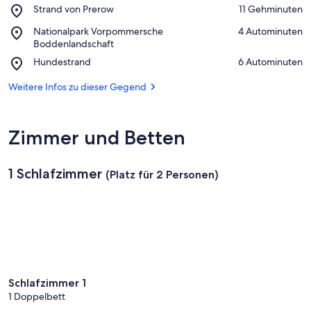
Place,
Strand von Prerow
‪11 Gehminuten‬
Strand
Auf Karte anzeigen
Place,
Nationalpark Vorpommersche
‪4 Autominuten‬
von
Nationalpark
Boddenlandschaft
Prerow
Vorpommersche
Place,
Hundestrand
‪6 Autominuten‬
Boddenlandschaft
Hundestrand
Weitere Infos zu dieser Gegend
Zimmer und Betten
1 Schlafzimmer
(Platz für 2 Personen)
Schlafzimmer 1
1 Doppelbett