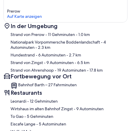
Prerow
Auf Karte anzeigen
In der Umgebung
Karte
Strand von Prerow
- 11 Gehminuten
- 1.0 km
Nationalpark Vorpommersche Boddenlandschaft
- 4
Autominuten
- 2.3 km
Hundestrand
- 6 Autominuten
- 2.7 km
Strand von Zingst
- 9 Autominuten
- 6.5 km
Strand von Ahrenshoop
- 19 Autominuten
- 17.8 km
Fortbewegung vor Ort
Bahnhof Barth – 27 Fahrminuten
Restaurants
‪Leonardi - ‬12 Gehminuten
‪Wirtshaus im alten Bahnhof Zingst - ‬9 Autominuten
‪To Gao - ‬5 Gehminuten
‪Eiscafe Lange - ‬5 Autominuten