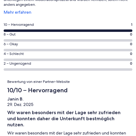
anders angegeben.
Wird
Mehr erfahren
in
einem
1
10 – Hervorragend
1
neuen
von
Fenster
0
8 – Gut
0
insgesamt
geöffnet
von
1
0
6 – Okay
0
insgesamt
Gästebewertungen
von
1
0
4 – Schlecht
0
haben
insgesamt
Gästebewertungen
von
eine
1
0
2 – Ungenügend
0
haben
insgesamt
Bewertung
Gästebewertungen
von
eine
1
von
haben
insgesamt
Bewertungen
Bewertung
Gästebewertungen
10
Bewertung von einer Partner-Website
eine
1
von
haben
-
Bewertung
Gästebewertungen
10/10 – Hervorragend
8
eine
Hervorragend
von
haben
-
Bewertung
Janin B.
6
eine
Gut
29. Dez. 2025
von
-
Bewertung
4
Wir waren besonders mit der Lage sehr zufrieden
Okay
von
-
und konnten daher die Unterkunft bestmöglich
2
Schlecht
nutzen.
-
Wir waren besonders mit der Lage sehr zufrieden und konnten
Ungenügend