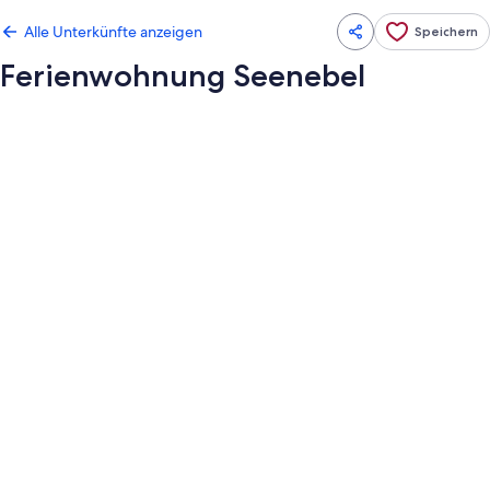
Alle Unterkünfte anzeigen
Speichern
Ferienwohnung Seenebel
Fotogalerie
von
Ferienwohnung
Seenebel