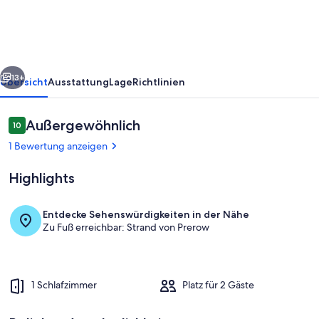
rück
Weiter
13+
Übersicht
Ausstattung
Lage
Richtlinien
Bewertungen
Außergewöhnlich
10
10 von 10.
1 Bewertung anzeigen
Highlights
Entdecke Sehenswürdigkeiten in der Nähe
Zu Fuß erreichbar: Strand von Prerow
Zimmer
1 Schlafzimmer
Platz für 2 Gäste