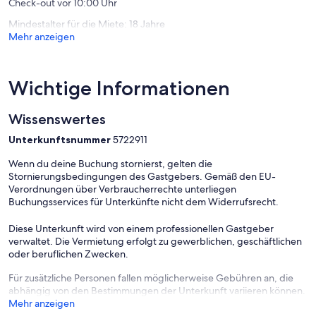
Check-out vor 10:00 Uhr
den Komfort der gut ausgestatteten Küchenzeile genießen. Hunde
sind auf Anfrage ebenfalls willkommen, sodass auch vierbeinige
Mindestalter für die Miete: 18 Jahre
Begleiter in den Urlaub mitgenommen werden können.
Mehr anzeigen
Folgende Zusatzleistungen sind im Preis bereits enthalten:
Bettwäsche, pro Person, 18,26 €
Wichtige Informationen
Endreinigung, einmalig, 97,39 €
Wissenswertes
Handtücher, pro Person, 8,52 €
Unterkunftsnummer
5722911
Wenn du deine Buchung stornierst, gelten die
Stornierungsbedingungen des Gastgebers. Gemäß den EU-
Folgende Zusatzleistungen sind optional buchbar:
Verordnungen über Verbraucherrechte unterliegen
Buchungsservices für Unterkünfte nicht dem Widerrufsrecht.
Haustiere, pro Nacht, 9,75 €
Diese Unterkunft wird von einem professionellen Gastgeber
verwaltet. Die Vermietung erfolgt zu gewerblichen, geschäftlichen
oder beruflichen Zwecken.
Für zusätzliche Personen fallen möglicherweise Gebühren an, die
abhängig von den Bestimmungen der Unterkunft variieren können.
Mehr anzeigen