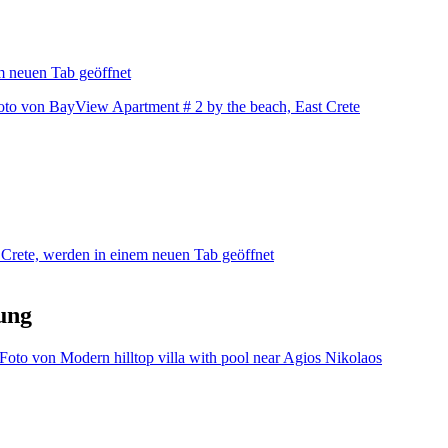
m neuen Tab geöffnet
oto von BayView Apartment # 2 by the beach, East Crete
 Crete, werden in einem neuen Tab geöffnet
ung
Foto von Modern hilltop villa with pool near Agios Nikolaos