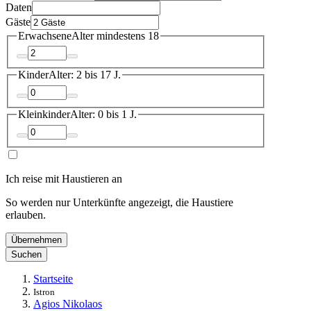
Daten
Gäste
Erwachsene
Alter mindestens 18
Kinder
Alter: 2 bis 17 J.
Kleinkinder
Alter: 0 bis 1 J.
Ich reise mit Haustieren an
So werden nur Unterkünfte angezeigt, die Haustiere
erlauben.
Übernehmen
Suchen
Startseite
Istron
Agios Nikolaos