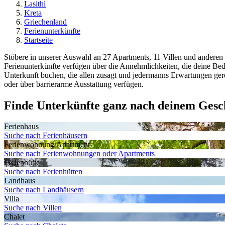
Lasithi
Kreta
Griechenland
Ferienunterkünfte
Startseite
Stöbere in unserer Auswahl an 27 Apartments, 11 Villen und anderen F
Ferienunterkünfte verfügen über die Annehmlichkeiten, die deine Be
Unterkunft buchen, die allen zusagt und jedermanns Erwartungen gerech
oder über barrierarme Ausstattung verfügen.
Finde Unterkünfte ganz nach deinem Ges
Ferienhaus
Suche nach Ferienhäusern
Ferienwohnung/Apartment
Suche nach Ferienwohnungen oder Apartments
Ferienhütte
Suche nach Ferienhütten
Landhaus
Suche nach Landhäusern
Villa
Suche nach Villen
Chalet