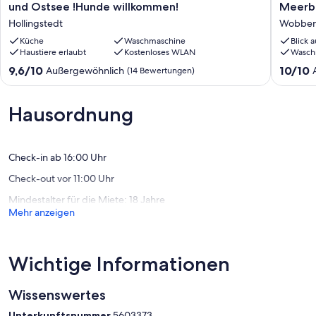
Ferienwohnung
Ferienh
vielen zufriedenen Stammgäste und sichern Sie sich Ihre Auszeit.
und Ostsee !Hunde willkommen!
Meerbl
zwischen
in
Hollingstedt
Wobben
Nord-
Alleinla
👉 Jetzt Verfügbarkeit prüfen und direkt Bestpreis sichern.
und
Küche
Waschmaschine
mit
Blick 
Haustiere erlaubt
Kostenloses WLAN
Wasch
Ostsee
Meerbli
☎️ Noch Fragen? Die immer gut gelaunte Simone freut sich auf Ihre
!Hunde
und
Nachricht oder Ihren Anruf und hilft Ihnen gerne persönlich weiter!
9.6
10.0
9,6/10
10/10
Außergewöhnlich
(14 Bewertungen)
willkommen!
Hund
von
von
Hollingstedt
Wobben
10,
10,
Außergewöhnlich,
Außerge
Hausordnung
(14
(36
Bewertungen)
Bewert
Check-in ab 16:00 Uhr
Check-out vor 11:00 Uhr
Mindestalter für die Miete: 18 Jahre
Mehr anzeigen
Wichtige Informationen
Wissenswertes
Unterkunftsnummer
5603373