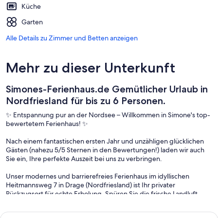
Küche
Garten
Alle Details zu Zimmer und Betten anzeigen
Mehr zu dieser Unterkunft
Simones-Ferienhaus.de Gemütlicher Urlaub in
Nordfriesland für bis zu 6 Personen.
✨ Entspannung pur an der Nordsee – Willkommen in Simone's top-
bewertetem Ferienhaus! ✨
Nach einem fantastischen ersten Jahr und unzähligen glücklichen
Gästen (nahezu 5/5 Sternen in den Bewertungen!) laden wir auch
Sie ein, Ihre perfekte Auszeit bei uns zu verbringen.
Unser modernes und barrierefreies Ferienhaus im idyllischen
Heitmannsweg 7 in Drage (Nordfriesland) ist Ihr privater
Rückzugsort für echte Erholung. Spüren Sie die frische Landluft,
genießen Sie abends den traumhaften Sternenhimmel und lassen
Sie einfach mal die Seele baumeln.