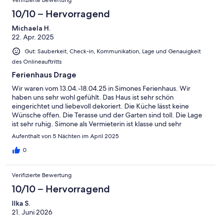
10/10 – Hervorragend
Michaela H.
22. Apr. 2025
Gut: Sauberkeit, Check-in, Kommunikation, Lage und Genauigkeit
des Onlineauftritts
Ferienhaus Drage
Wir waren vom 13.04.-18.04.25 in Simones Ferienhaus. Wir
haben uns sehr wohl gefühlt. Das Haus ist sehr schön
eingerichtet und liebevoll dekoriert. Die Küche lässt keine
Wünsche offen. Die Terasse und der Garten sind toll. Die Lage
ist sehr ruhig. Simone als Vermieterin ist klasse und sehr
sympathisch. Sie war für Fragen immer erreichbar. Es fehlt an
Aufenthalt von 5 Nächten im April 2025
nichts. Das Ferienhaus ist absolut empfehlenswert und wir
kommen gerne wieder.
0
Verifizierte Bewertung
10/10 – Hervorragend
Ilka S.
21. Juni 2026