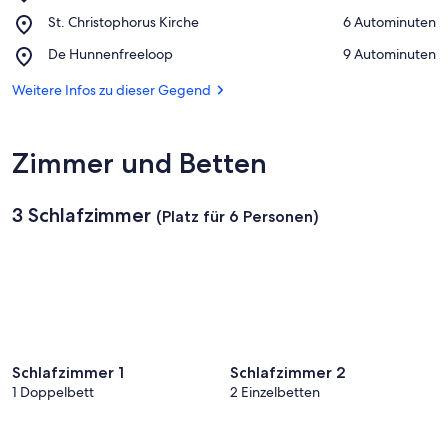
Museum
Auf Karte anzeigen
Place,
St. Christophorus Kirche
‪6 Autominuten‬
Alte
St.
Münze
Place,
De Hunnenfreeloop
‪9 Autominuten‬
Christophorus
De
Kirche
Hunnenfreeloop
Weitere Infos zu dieser Gegend
Zimmer und Betten
3 Schlafzimmer
(Platz für 6 Personen)
Schlafzimmer 1
Schlafzimmer 2
1 Doppelbett
2 Einzelbetten