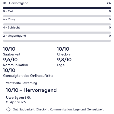
einem
24
10 – Hervorragend
24
neuen
von
Fenster
0
8 – Gut
0
insgesamt
geöffnet
von
24
0
6 – Okay
0
insgesamt
Gästebewertungen
von
24
0
4 – Schlecht
0
haben
insgesamt
Gästebewertungen
von
eine
24
0
2 – Ungenügend
0
haben
insgesamt
Bewertung
Gästebewertungen
von
eine
24
von
haben
insgesamt
10/10
10/10
Bewertung
Gästebewertungen
10
eine
24
von
haben
Sauberkeit
Check-in
-
Bewertung
Gästebewertungen
9,6/10
9,8/10
8
eine
Hervorragend
von
haben
-
Bewertung
Kommunikation
Lage
6
eine
10/10
Gut
von
-
Bewertung
4
Genauigkeit des Onlineauftritts
Okay
von
Bewertungen
-
Verifizierte Bewertung
2
Schlecht
-
10/10 – Hervorragend
Ungenügend
Uwe Egbert G.
5. Apr. 2026
Gut: Sauberkeit, Check-in, Kommunikation, Lage und Genauigkeit