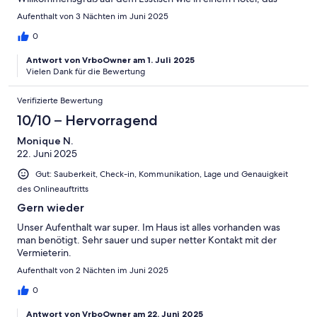
hatten wir bisher in keinem Ferienhaus. Danke dafür. Auch die
Aufenthalt von 3 Nächten im Juni 2025
technische Ausstattung (z.B. reichlich Steckdosen, große TV-
Geräte, Küchengeräte sind modern und über Standard hinaus.
0
Es ist reichlich Platz vorhanden, dass man sicher auch mit
Antwort von VrboOwner am 1. Juli 2025
mehreren Kindern dort wohnen kann, ohne sich bei schlechtem
Vielen Dank für die Bewertung
Wetter gegenseitig auf den Wecker zu fallen.Unser Kurzurlaub
hatte das Ziel, täglich eine Radtour von einer "Basis" aus zu
starten. Drage eignet sich dafür sehr. Die Räder kann man gut
Verifizierte Bewertung
auf der überdachten Terrasse unterstellen. Alles in allem ein
10/10 – Hervorragend
rundum perfekter Aufenthalt. P.S.: Den Rasenroboter haben wir
übrigens "Holger" genannt ;-)
Monique N.
22. Juni 2025
Gut: Sauberkeit, Check-in, Kommunikation, Lage und Genauigkeit
des Onlineauftritts
Gern wieder
Unser Aufenthalt war super. Im Haus ist alles vorhanden was
man benötigt. Sehr sauer und super netter Kontakt mit der
Vermieterin.
Aufenthalt von 2 Nächten im Juni 2025
0
Antwort von VrboOwner am 22. Juni 2025