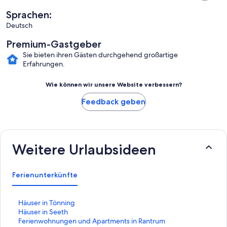
Sprachen:
Deutsch
Premium-Gastgeber
Sie bieten ihren Gästen durchgehend großartige
Erfahrungen.
Wie können wir unsere Website verbessern?
Feedback geben
Weitere Urlaubsideen
Ferienunterkünfte
L
Häuser in Tönning
i
L
Häuser in Seeth
n
i
L
Ferienwohnungen und Apartments in Rantrum