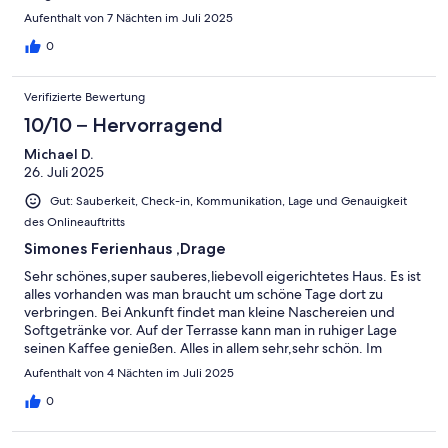
vorhanden.Die Wohnung ist sehr hochwertig und komfortabel
Aufenthalt von 7 Nächten im Juli 2025
ausgestattet und bietet auch bei Regentagen ausreichend Platz
für die Familie. Besonders gut hat uns auch der große Garten
0
hinterm Haus gefallen, welcher für Ballspiele genutzt werden
durfte.
Verifizierte Bewertung
10/10 – Hervorragend
Michael D.
26. Juli 2025
Gut: Sauberkeit, Check-in, Kommunikation, Lage und Genauigkeit
des Onlineauftritts
Simones Ferienhaus ,Drage
Sehr schönes,super sauberes,liebevoll eigerichtetes Haus. Es ist
alles vorhanden was man braucht um schöne Tage dort zu
verbringen. Bei Ankunft findet man kleine Naschereien und
Softgetränke vor. Auf der Terrasse kann man in ruhiger Lage
seinen Kaffee genießen. Alles in allem sehr,sehr schön. Im
übrigen heißt der Mähroboter jetzt Klaus-Dieter -:)))Liebe
Aufenthalt von 4 Nächten im Juli 2025
Grüße B. u M. Drud mit Hund Freddy.
0