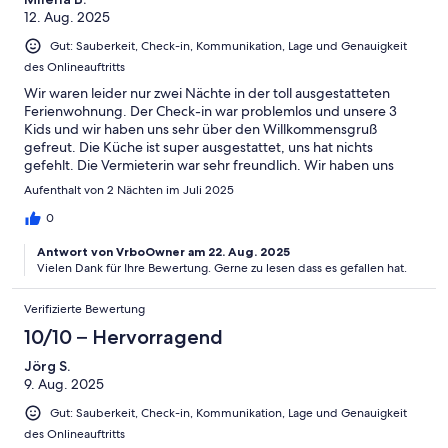
12. Aug. 2025
Gut: Sauberkeit, Check-in, Kommunikation, Lage und Genauigkeit
des Onlineauftritts
Wir waren leider nur zwei Nächte in der toll ausgestatteten
Ferienwohnung. Der Check-in war problemlos und unsere 3
Kids und wir haben uns sehr über den Willkommensgruß
gefreut. Die Küche ist super ausgestattet, uns hat nichts
gefehlt. Die Vermieterin war sehr freundlich. Wir haben uns
direkt wohl gefühlt und wären gerne noch länger geblieben.
Aufenthalt von 2 Nächten im Juli 2025
0
Antwort von VrboOwner am 22. Aug. 2025
Vielen Dank für Ihre Bewertung. Gerne zu lesen dass es gefallen hat.
Verifizierte Bewertung
10/10 – Hervorragend
Jörg S.
9. Aug. 2025
Gut: Sauberkeit, Check-in, Kommunikation, Lage und Genauigkeit
des Onlineauftritts