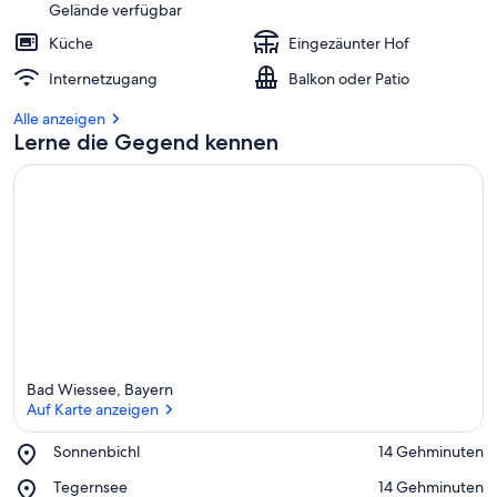
Gelände verfügbar
Küche
Eingezäunter Hof
Internetzugang
Balkon oder Patio
Alle anzeigen
Lerne die Gegend kennen
Bad Wiessee, Bayern
Auf Karte anzeigen
Place,
Sonnenbichl
‪14 Gehminuten‬
Sonnenbichl
Auf Karte anzeigen
Place,
Tegernsee
‪14 Gehminuten‬