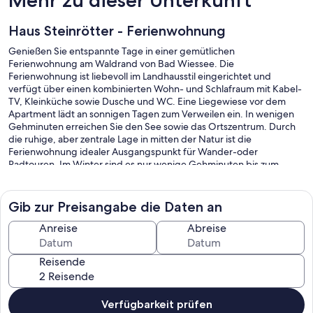
Haus Steinrötter - Ferienwohnung
Genießen Sie entspannte Tage in einer gemütlichen
Ferienwohnung am Waldrand von Bad Wiessee. Die
Ferienwohnung ist liebevoll im Landhausstil eingerichtet und
verfügt über einen kombinierten Wohn- und Schlafraum mit Kabel-
TV, Kleinküche sowie Dusche und WC. Eine Liegewiese vor dem
Apartment lädt an sonnigen Tagen zum Verweilen ein. In wenigen
Gehminuten erreichen Sie den See sowie das Ortszentrum. Durch
die ruhige, aber zentrale Lage in mitten der Natur ist die
Ferienwohnung idealer Ausgangspunkt für Wander-oder
Radtouren. Im Winter sind es nur wenige Gehminuten bis zum
Loipeneinstieg am Golfplatz Bad Wiessee. Selbstverständlich
parken Sie bei uns kostenfrei vor dem Haus.
Gib zur Preisangabe die Daten an
Anreise
Abreise
Ferienwohnung:
Reisende
Die Ferienwohnung im 2. Stock ist liebevoll im Landhausstil
eingerichtet und verfügt über einen kombinierten Wohn-und
Schlafraum mit Kabel-TV, Kleinküche sowie Dusche und WC.
Verfügbarkeit prüfen