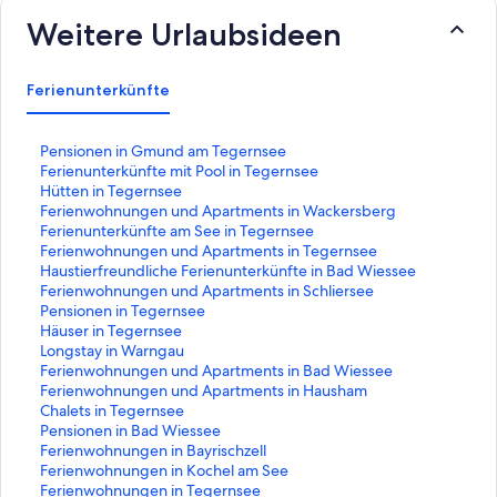
Weitere Urlaubsideen
Ferienunterkünfte
L
Pensionen in Gmund am Tegernsee
i
L
Ferienunterkünfte mit Pool in Tegernsee
n
i
L
Hütten in Tegernsee
k
n
i
L
Ferienwohnungen und Apartments in Wackersberg
,
k
n
i
L
Ferienunterkünfte am See in Tegernsee
d
,
k
n
i
L
Ferienwohnungen und Apartments in Tegernsee
e
d
,
k
n
i
L
Haustierfreundliche Ferienunterkünfte in Bad Wiessee
r
e
d
,
k
n
i
L
Ferienwohnungen und Apartments in Schliersee
d
r
e
d
,
k
n
i
L
Pensionen in Tegernsee
i
d
r
e
d
,
k
n
i
L
Häuser in Tegernsee
e
i
d
r
e
d
,
k
n
i
L
Longstay in Warngau
f
e
i
d
r
e
d
,
k
n
i
L
Ferienwohnungen und Apartments in Bad Wiessee
o
f
e
i
d
r
e
d
,
k
n
i
L
Ferienwohnungen und Apartments in Hausham
l
o
f
e
i
d
r
e
d
,
k
n
i
L
Chalets in Tegernsee
g
l
o
f
e
i
d
r
e
d
,
k
n
i
L
Pensionen in Bad Wiessee
e
g
l
o
f
e
i
d
r
e
d
,
k
n
i
L
Ferienwohnungen in Bayrischzell
n
e
g
l
o
f
e
i
d
r
e
d
,
k
n
i
L
Ferienwohnungen in Kochel am See
d
n
e
g
l
o
f
e
i
d
r
e
d
,
k
n
i
L
Ferienwohnungen in Tegernsee