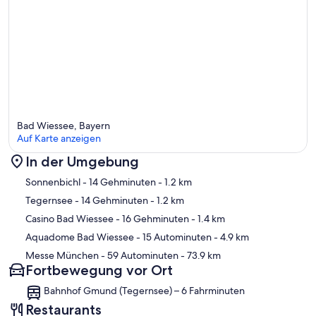
Bad Wiessee, Bayern
Auf Karte anzeigen
In der Umgebung
Karte
Sonnenbichl
- 14 Gehminuten
- 1.2 km
Tegernsee
- 14 Gehminuten
- 1.2 km
Casino Bad Wiessee
- 16 Gehminuten
- 1.4 km
Aquadome Bad Wiessee
- 15 Autominuten
- 4.9 km
Messe München
- 59 Autominuten
- 73.9 km
Fortbewegung vor Ort
Bahnhof Gmund (Tegernsee) – 6 Fahrminuten
Restaurants