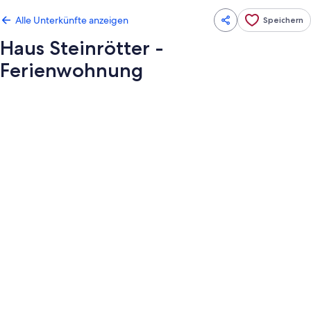
Alle Unterkünfte anzeigen
Speichern
Haus Steinrötter -
Ferienwohnung
Fotogalerie
von
Haus