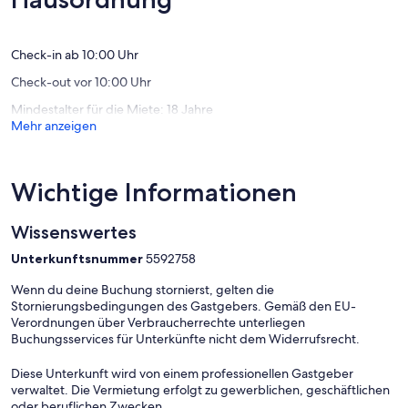
gut,
(24
(2
Bewert
Bewertungen)
Check-in ab 10:00 Uhr
Check-out vor 10:00 Uhr
Mindestalter für die Miete: 18 Jahre
Mehr anzeigen
Wichtige Informationen
Wissenswertes
Unterkunftsnummer
5592758
Wenn du deine Buchung stornierst, gelten die
Stornierungsbedingungen des Gastgebers. Gemäß den EU-
Verordnungen über Verbraucherrechte unterliegen
Buchungsservices für Unterkünfte nicht dem Widerrufsrecht.
Diese Unterkunft wird von einem professionellen Gastgeber
verwaltet. Die Vermietung erfolgt zu gewerblichen, geschäftlichen
oder beruflichen Zwecken.