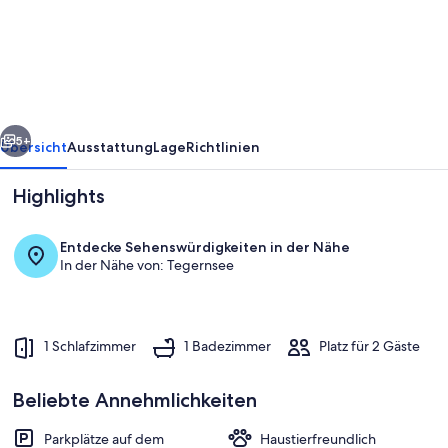
Steinrötter
-
Ferienwohnung
rück
Weiter
5+
Übersicht
Ausstattung
Lage
Richtlinien
Highlights
Entdecke Sehenswürdigkeiten in der Nähe
In der Nähe von: Tegernsee
1 Schlafzimmer
1 Badezimmer
Platz für 2 Gäste
Die Ferienwohnung ist liebevoll im Lan
Beliebte Annehmlichkeiten
Parkplätze auf dem
Haustierfreundlich