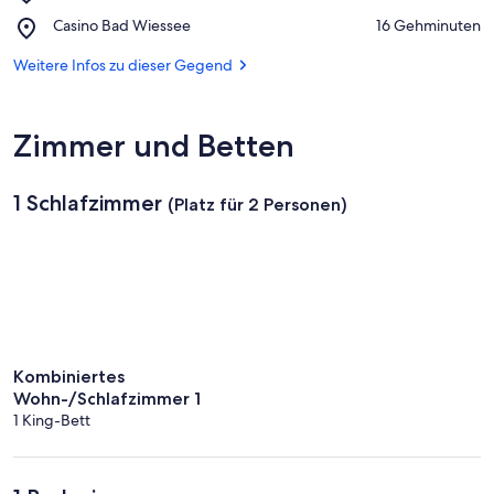
Tegernsee
Place,
Casino Bad Wiessee
‪16 Gehminuten‬
Casino
Bad
Weitere Infos zu dieser Gegend
Wiessee
Zimmer und Betten
1 Schlafzimmer
(Platz für 2 Personen)
Kombiniertes
Wohn-/Schlafzimmer 1
1 King-Bett