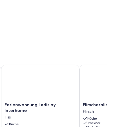
Ferienwohnung Ladis by Interhome
Flirscherblick by Inter
Ferienwohnung
Flirscherblick
Ferienwohnung Ladis by
Flirscherblick by In
Ladis
by
Interhome
Flirsch
by
Interhome
Fiss
Küche
Interhome
Flirsch
Trockner
Fiss
Küche