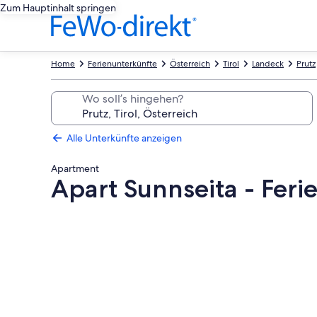
Zum Hauptinhalt springen
Home
Ferienunterkünfte
Österreich
Tirol
Landeck
Prutz
Wo soll’s hingehen?
Alle Unterkünfte anzeigen
Apartment
Apart Sunnseita - Fe
Fotogalerie
von
Apart
Sunnseita
-