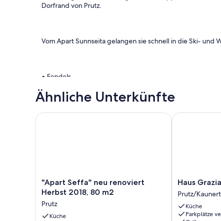
Dorfrand von Prutz.
Vom Apart Sunnseita gelangen sie schnell in die Ski- und
• Fendels
• Serfaus/Fiss/Ladis
Ähnliche Unterkünfte
• Kaunertal
• Nauders
• Samnaun
"Apart Seffa" neu renoviert Herbst 2018, 80 m2
Haus Grazia 
• u.v.w.
Die Skibushaltestelle befindet sich nur wenige Meter vom
Haus entfernt. Die Haltestelle für den Linienbus finden 
"Apart
Haus
"Apart Seffa" neu renoviert
Haus Grazi
Seffa"
Grazia
Herbst 2018, 80 m2
Prutz/Kaunert
neu
by
Trotz Dorfrandlage befinden sich in unmittelbarer Nähe
Prutz
Küche
renoviert
Interhome
Einkaufsmöglichkeiten, Apotheken, Ärzte, Freizeitaktivitä
Parkplätze v
Herbst
Küche
Prutz/Kaunert
Restaurants.