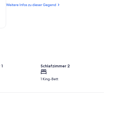
Fendels
Fendels
Weitere Infos zu dieser Gegend
 1
Schlafzimmer 2
1 King-Bett