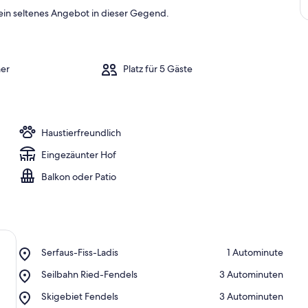
ein seltenes Angebot in dieser Gegend.
er
Platz für 5 Gäste
Haustierfreundlich
Eingezäunter Hof
Balkon oder Patio
Place,
Serfaus-Fiss-Ladis
‪1 Autominute‬
Serfaus-
Place,
Seilbahn Ried-Fendels
‪3 Autominuten‬
Fiss-
Seilbahn
Ladis
Place,
Skigebiet Fendels
‪3 Autominuten‬
Ried-
Skigebiet