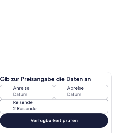
Wohnküche
Gib zur Preisangabe die Daten an
eit im Leitenwald - Arun testet ihn gerade ;)
Schlafzimmer Royal
Anreise
Abreise
Reisende
Verfügbarkeit prüfen