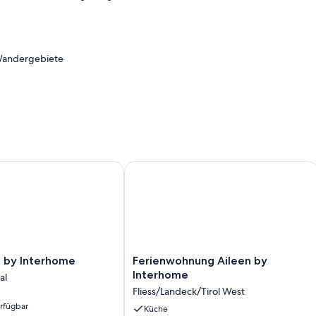
 Wandergebiete
by Interhome
Ferienwohnung Aileen by Interhome
Sie beim Schwimmbad (650m).
Ferienwohnung
a by Interhome
Ferienwohnung Aileen by
Aileen
Interhome
al
by
Fliess/Landeck/Tirol West
Interhome
ten und gute
erfügbar
al
Fliess/Landeck/Tirol
Küche