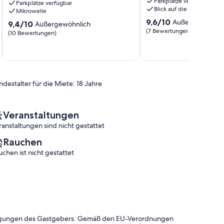
Parkplätze verfügbar
Parkplätze verfügbar
Blick auf die Berge
Mikrowelle
9.6
9,6/10
Außergewöhnli
9.4
9,4/10
Außergewöhnlich
von
(7 Bewertungen)
von
(10 Bewertungen)
10,
10,
Außergewöhnlich,
Außergewöhnlich,
(7
(10
Bewertungen)
Bewertungen)
ndestalter für die Miete: 18 Jahre
Veranstaltungen
ranstaltungen sind nicht gestattet
Rauchen
uchen ist nicht gestattet
dingungen des Gastgebers. Gemäß den EU-Verordnungen