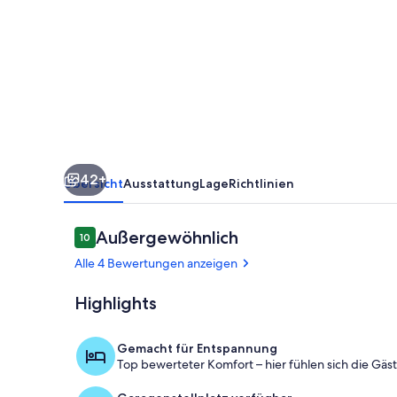
Ferienwohung
mit
wunderbarem
Burg
Laudeckblick
42+
Übersicht
Ausstattung
Lage
Richtlinien
Bewertungen
Außergewöhnlich
10
10 von 10.
Alle 4 Bewertungen anzeigen
Highlights
Piller Moor 
Gemacht für Entspannung
Top bewerteter Komfort – hier fühlen sich die Gäs