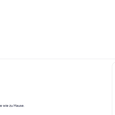
Wohnküche
Sitzgelegenh
- Lehrpfad mit Nanook und Damon.
te wie zu Hause.