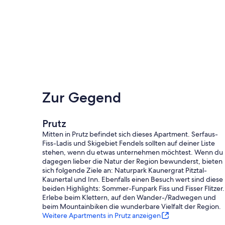
- ein Bad mit Dusche, Badewanne und WC
- eine ca. 110qm große Sonnenterrasse mit Liegestühlen u
- ein Garagenparkplatz
Zur Gegend
Prutz
- kostenloses WLAN
Mitten in Prutz befindet sich dieses Apartment. Serfaus-
Fiss-Ladis und Skigebiet Fendels sollten auf deiner Liste
stehen, wenn du etwas unternehmen möchtest. Wenn du
dagegen lieber die Natur der Region bewunderst, bieten
- Handtücher und Bettwäsche sind vorhanden
sich folgende Ziele an: Naturpark Kaunergrat Pitztal-
Kaunertal und Inn. Ebenfalls einen Besuch wert sind diese
beiden Highlights: Sommer-Funpark Fiss und Fisser Flitzer.
Erlebe beim Klettern, auf den Wander-/Radwegen und
- Kinderbett und Hochstuhl kann gestellt werden
beim Mountainbiken die wunderbare Vielfalt der Region.
Weitere Apartments in Prutz anzeigen