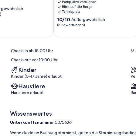
Parkplätze verfügbar
West
Blick auf die Berge
rgewöhnlich
Tennisplatz
)
10.0
10/10
Außergewöhnlich
ich,
von
(8 Bewertungen)
n
10,
t Ihren Mitreisenden eine
)
Außergewöhnlich,
(8
Bewertungen)
Check-in ab 15:00 Uhr
Mi
Check-out vor 10:00 Uhr
Kinder
k:
Kinder (0–17 Jahre) erlaubt
Ve
Haustiere
Haustiere erlaubt
Ra
nem TV –Gerät
Wissenswertes
Unterkunftsnummer
5075626
ouch
Wenn du deine Buchung stornierst, gelten die Stornierungsbe