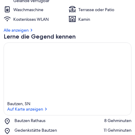
Gelände verfügbar
Waschmaschine
Terrasse oder Patio
Kostenloses WLAN
Kamin
Alle anzeigen
Lerne die Gegend kennen
Bautzen, SN
Auf Karte anzeigen
Place,
Bautzen Rathaus
‪8 Gehminuten‬
Bautzen
Auf Karte anzeigen
Place,
Gedenkstätte Bautzen
‪11 Gehminuten‬
Rathaus