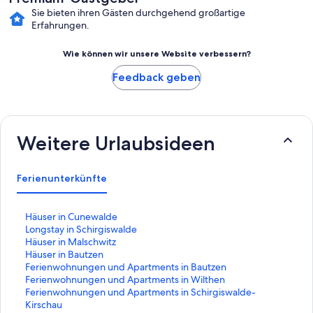
Sie bieten ihren Gästen durchgehend großartige
Erfahrungen.
Wie können wir unsere Website verbessern?
Feedback geben
Weitere Urlaubsideen
Ferienunterkünfte
L
Häuser in Cunewalde
i
L
Longstay in Schirgiswalde
n
i
L
Häuser in Malschwitz
k
n
i
L
Häuser in Bautzen
,
k
n
i
L
Ferienwohnungen und Apartments in Bautzen
d
,
k
n
i
L
Ferienwohnungen und Apartments in Wilthen
e
d
,
k
n
i
L
Ferienwohnungen und Apartments in Schirgiswalde-
r
e
d
,
k
n
i
Kirschau