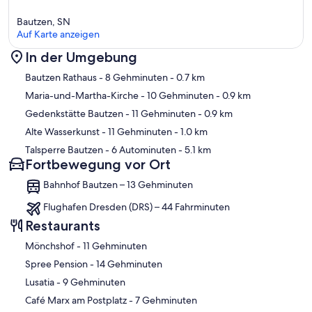
Bautzen, SN
Auf Karte anzeigen
In der Umgebung
Karte
Bautzen Rathaus
- 8 Gehminuten
- 0.7 km
Maria-und-Martha-Kirche
- 10 Gehminuten
- 0.9 km
Gedenkstätte Bautzen
- 11 Gehminuten
- 0.9 km
Alte Wasserkunst
- 11 Gehminuten
- 1.0 km
Talsperre Bautzen
- 6 Autominuten
- 5.1 km
Fortbewegung vor Ort
Bahnhof Bautzen – 13 Gehminuten
Flughafen Dresden (DRS) – 44 Fahrminuten
Restaurants
‪Mönchshof - ‬11 Gehminuten
‪Spree Pension - ‬14 Gehminuten
‪Lusatia - ‬9 Gehminuten
‪Café Marx am Postplatz - ‬7 Gehminuten