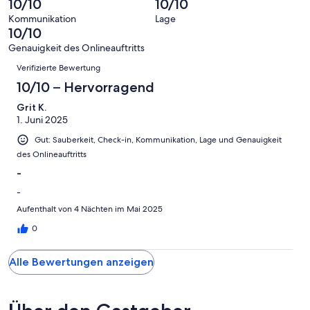
10/10
10/10
8
eine
Hervorragend
von
haben
-
Bewertung
Kommunikation
Lage
6
eine
10/10
Gut
von
-
Bewertung
4
Genauigkeit des Onlineauftritts
Okay
von
Bewertungen
-
Verifizierte Bewertung
2
Schlecht
-
10/10 – Hervorragend
Ungenügend
Grit K.
1. Juni 2025
Gut: Sauberkeit, Check-in, Kommunikation, Lage und Genauigkeit
des Onlineauftritts
-
-
Aufenthalt von 4 Nächten im Mai 2025
0
Alle Bewertungen anzeigen