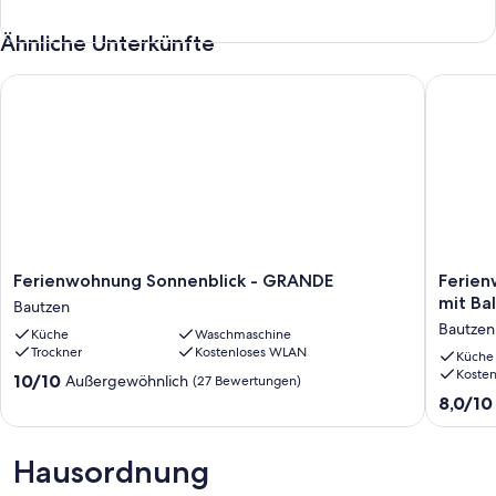
Ähnliche Unterkünfte
Ferienwohnung Sonnenblick - GRANDE
Ferienwo
Ferienwohnung
Ferien
Ferienwohnung Sonnenblick - GRANDE
Ferien
Sonnenblick
'Urlaub
mit Ba
Bautzen
-
Zwische
Bautzen
Küche
Waschmaschine
GRANDE
17
Trockner
Kostenloses WLAN
Bautzen
Türmen'
Küche
Koste
mit
10.0
10/10
Außergewöhnlich
(27 Bewertungen)
Balkon
von
8.0
8,0/10
Bautzen
10,
von
Außergewöhnlich,
10,
(27
Sehr
Hausordnung
Bewertungen)
gut,