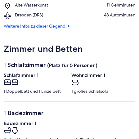
Gedenkstätte
Place,
Alte Wasserkunst
‪11 Gehminuten‬
Bautzen
Alte
Airport,
Dresden (DRS)
‪48 Autominuten‬
Wasserkunst
Dresden
(DRS)
Weitere Infos zu dieser Gegend
Zimmer und Betten
1 Schlafzimmer
(Platz für 5 Personen)
Schlafzimmer 1
Wohnzimmer 1
1 Doppelbett und 1 Einzelbett
1 großes Schlafsofa
1 Badezimmer
Badezimmer 1