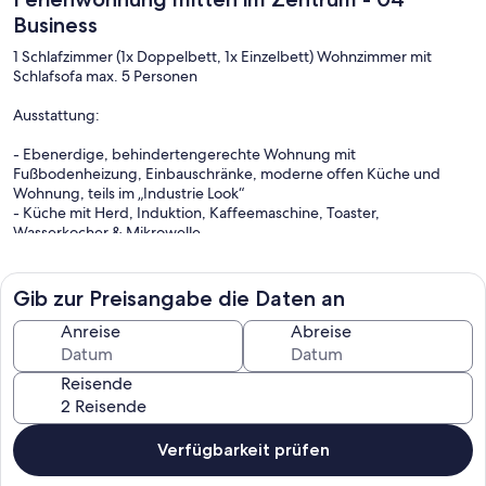
Business
1 Schlafzimmer (1x Doppelbett, 1x Einzelbett) Wohnzimmer mit
Schlafsofa max. 5 Personen
Ausstattung:
- Ebenerdige, behindertengerechte Wohnung mit
Fußbodenheizung, Einbauschränke, moderne offen Küche und
Wohnung, teils im „Industrie Look“
- Küche mit Herd, Induktion, Kaffeemaschine, Toaster,
Wasserkocher & Mikrowelle
- Schlafzimmer mit drei Betten, Kamin im Wohnzimmer & Schlafsofa
- Sitzecke, Parkplatz und Fahrradschuppen auf Anfrage
Gib zur Preisangabe die Daten an
Anreise
Abreise
Reisende
Verfügbarkeit prüfen