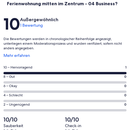
Ferienwohnung mitten im Zentrum - 04 Business?
Bewertungen
10
Außergewöhnlich
1 Bewertung
Die Bewertungen werden in chronologischer Reihenfolge angezeigt,
unterliegen einem Moderationsprozess und wurden verifiziert, sofern nicht
anders angegeben.
Wird
Mehr erfahren
in
einem
1
10 – Hervorragend
1
neuen
von
Fenster
0
8 – Gut
0
insgesamt
geöffnet
von
1
0
6 – Okay
0
insgesamt
Gästebewertungen
von
1
0
4 – Schlecht
0
haben
insgesamt
Gästebewertungen
von
eine
1
0
2 – Ungenügend
0
haben
insgesamt
Bewertung
Gästebewertungen
von
eine
1
von
haben
insgesamt
10/10
10/10
Bewertung
Gästebewertungen
10
eine
1
von
haben
Sauberkeit
Check-in
-
Bewertung
Gästebewertungen