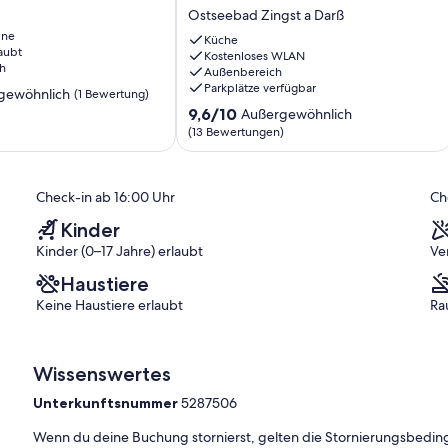
für
Ostseebad Zingst a Darß
bis
ine
zu
Küche
aubt
4
Kostenloses WLAN
h
Außenbereich
Personen
Parkplätze verfügbar
ng
mit
gewöhnlich
(1 Bewertung)
Terrasse,
9.6
9,6/10
Außergewöhnlich
WLAN
von
(13 Bewertungen)
ich,
und
10,
Strandnähe
Außergewöhnlich,
Ostseebad
(13
Check-in ab 16:00 Uhr
Ch
Zingst
Bewertungen)
a
Kinder
Darß
Kinder (0–17 Jahre) erlaubt
Ve
Haustiere
Keine Haustiere erlaubt
Ra
Wissenswertes
Unterkunftsnummer
5287506
Wenn du deine Buchung stornierst, gelten die Stornierungsbe