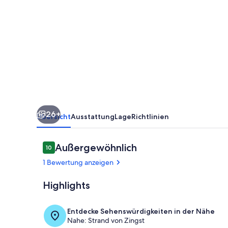
Terrasse
und
Garten
in
zentraler
Lage
von
26+
Zingst
Übersicht
Ausstattung
Lage
Richtlinien
Bewertungen
Außergewöhnlich
10
10 von 10.
1 Bewertung anzeigen
Highlights
Prerower Str.
Entdecke Sehenswürdigkeiten in der Nähe
Nahe: Strand von Zingst