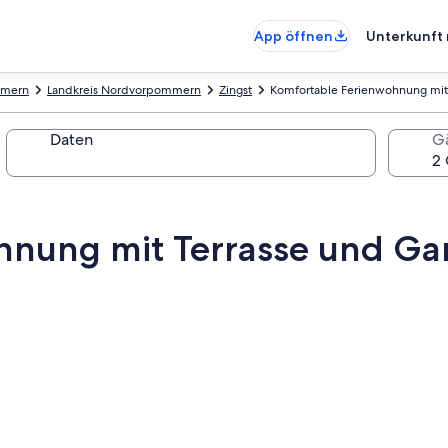
App öffnen
Unterkunft 
mmern
Landkreis Nordvorpommern
Zingst
Komfortable Ferienwohnung mit T
Daten
G
nung mit Terrasse und Gart