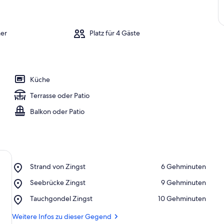
er
Platz für 4 Gäste
Küche
Terrasse oder Patio
Balkon oder Patio
Place,
Strand von Zingst
‪6 Gehminuten‬
Strand
Place,
Seebrücke Zingst
‪9 Gehminuten‬
von
Seebrücke
Zingst
Place,
Tauchgondel Zingst
‪10 Gehminuten‬
Zingst
Tauchgondel
Zingst
Weitere Infos zu dieser Gegend