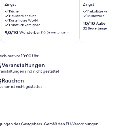
1
Gäste
Zingst
Zingst
OG
mit
Haus
36m²
Küche
Parkplätze verfügbar
Stranddistel,
Haustiere erlaubt
in
Mikrowelle
Kostenloses WLAN
schönes
Ostseeheilbad
10.0
10/10
Außergewöhnlic
Frühstück verfügbar
Studio
Zingst
von
(12 Bewertungen)
für
(21627)
9.0
9,0/10
Wunderbar
(10 Bewertungen)
10,
2
Zingst
von
Außergewöhnlich,
Personen
10,
(12
in
Wunderbar,
Bewertungen)
Zingst
(10
eck-out vor 10:00 Uhr
Zingst
Bewertungen)
Veranstaltungen
ranstaltungen sind nicht gestattet
Rauchen
uchen ist nicht gestattet
dingungen des Gastgebers. Gemäß den EU-Verordnungen