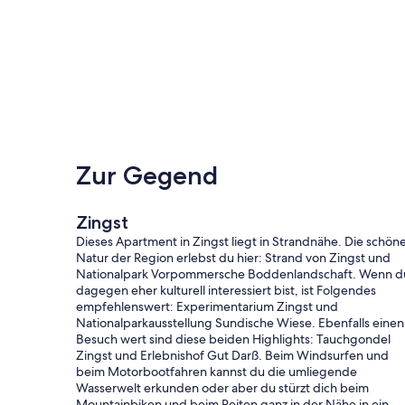
Zur Gegend
Zingst
Dieses Apartment in Zingst liegt in Strandnähe. Die schön
Natur der Region erlebst du hier: Strand von Zingst und
Nationalpark Vorpommersche Boddenlandschaft. Wenn d
dagegen eher kulturell interessiert bist, ist Folgendes
empfehlenswert: Experimentarium Zingst und
Nationalparkausstellung Sundische Wiese. Ebenfalls einen
Besuch wert sind diese beiden Highlights: Tauchgondel
Zingst und Erlebnishof Gut Darß. Beim Windsurfen und
beim Motorbootfahren kannst du die umliegende
Wasserwelt erkunden oder aber du stürzt dich beim
Mountainbiken und beim Reiten ganz in der Nähe in ein