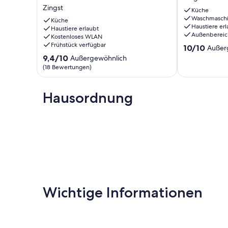
in
Meer
Zingst
Zingst,
-
Küche
Waschmasch
50
Whg.
Küche
Haustiere erl
m
Haustiere erlaubt
33
Außenbereic
Kostenloses WLAN
zum
-
Frühstück verfügbar
10.0
Strand
Strandwohnu
10/10
Außer
von
in
Nr.33
9.4
9,4/10
Außergewöhnlich
10,
Toplage
Zingst
von
(18 Bewertungen)
Außergewöhnl
für
10,
(1
4
Außergewöhnlich,
Bewertung)
Personen
(18
Hausordnung
Zingst
Bewertungen)
Wichtige Informationen