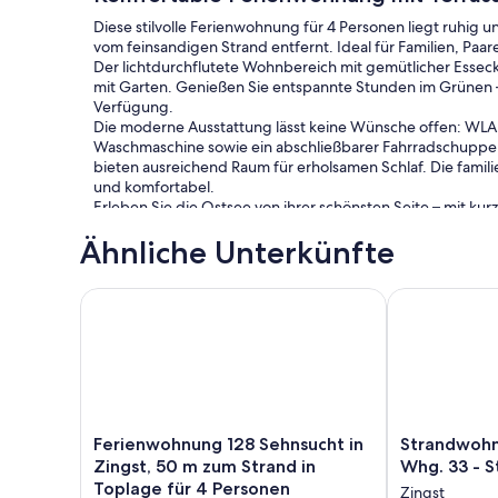
Diese stilvolle Ferienwohnung für 4 Personen liegt ruhig 
vom feinsandigen Strand entfernt. Ideal für Familien, Paa
Der lichtdurchflutete Wohnbereich mit gemütlicher Esseck
mit Garten. Genießen Sie entspannte Stunden im Grünen 
Verfügung.
Die moderne Ausstattung lässt keine Wünsche offen: WLAN
Waschmaschine sowie ein abschließbarer Fahrradschuppen 
bieten ausreichend Raum für erholsamen Schlaf. Die familie
und komfortabel.
Erleben Sie die Ostsee von ihrer schönsten Seite – mit 
Zuhause, das Sie willkommen heißt. Buchen Sie jetzt unse
Ähnliche Unterkünfte
Anlage:
Ferienwohnung 128 Sehnsucht in Zingst, 50 m zum S
Strandwohnun
Das Gelände ist durch eine Schrankenanlage nur für Gäste
Vor dem Haus steht ein PKW-Stellplatz zur Verfügung und 
Fahrradschuppen unterstellen.
Ferienwohnung
Strandwohnu
Ferienwohnung 128 Sehnsucht in
Strandwohn
128
direkt
Zingst, 50 m zum Strand in
Whg. 33 - 
Sehnsucht
am
Toplage für 4 Personen
Zingst