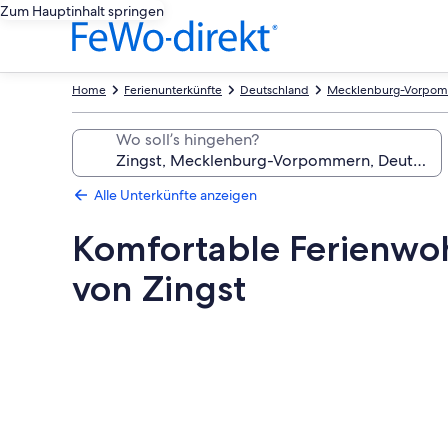
Zum Hauptinhalt springen
Home
Ferienunterkünfte
Deutschland
Mecklenburg-Vorpo
Wo soll’s hingehen?
Alle Unterkünfte anzeigen
Komfortable Ferienwoh
von Zingst
Fotogalerie
von
Komfortable
Ferienwohnung
mit