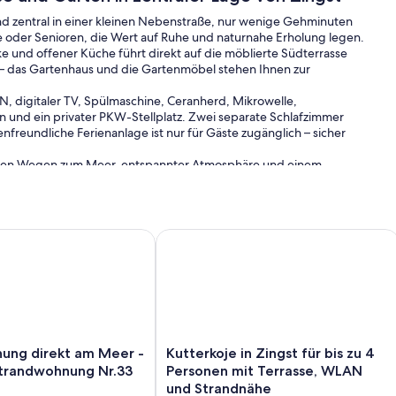
und zentral in einer kleinen Nebenstraße, nur wenige Gehminuten
re oder Senioren, die Wert auf Ruhe und naturnahe Erholung legen.
e und offener Küche führt direkt auf die möblierte Südterrasse
– das Gartenhaus und die Gartenmöbel stehen Ihnen zur
, digitaler TV, Spülmaschine, Ceranherd, Mikrowelle,
und ein privater PKW-Stellplatz. Zwei separate Schlafzimmer
nfreundliche Ferienanlage ist nur für Gäste zugänglich – sicher
kurzen Wegen zum Meer, entspannter Atmosphäre und einem
re Ferienwohnung für 4 Personen.
trand in Toplage für 4 Personen
g direkt am Meer - Whg. 33 - Strandwohnung Nr.33
Kutterkoje in Zingst für bis zu 4 Pe
 zu befahren.
Ihre Fahrräder können Sie in einem verschließbaren
ng
Kutterkoje
ung direkt am Meer -
Kutterkoje in Zingst für bis zu 4
in
Strandwohnung Nr.33
Personen mit Terrasse, WLAN
Zingst
und Strandnähe