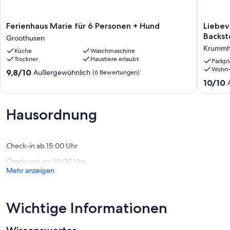
Ferienhaus
Liebevol
Ferienhaus Marie für 6 Personen + Hund
Liebevo
Marie
renovier
Backst
Groothusen
für
ostfries
Krummh
Küche
Waschmaschine
6
Backste
Trockner
Haustiere erlaubt
Personen
"Huus
Parkpl
Wohn-
+
up
9.8
9,8/10
Außergewöhnlich
(6 Bewertungen)
Hund
Hook"
von
10.0
10/10
Groothusen
Krummh
10,
von
Außergewöhnlich,
10,
(6
Außerge
Hausordnung
Bewertungen)
(17
Bewert
Check-in ab 15:00 Uhr
Check-out vor 10:00 Uhr
Mehr anzeigen
Wichtige Informationen