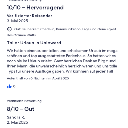
10/10 – Hervorragend
Verifizierter Reisender
3. Mai 2025
Gut: Sauberkeit, Check-in, Kommunikation, Lage und Genauigkeit
des Onlineauftritts
Toller Urlaub in Upleward
Wir hatten einen super tollen und erholsamen Urlaub im mega
schönen und top ausgestatteten Ferienhaus. So hatten wir es
noch nie im Urlaub erlebt. Ganz herzlichen Dank an Birgit und
Ihren Mann, die unwahrscheinlich herzlich waren und uns tolle
Typs für unsere Ausflüge gaben. Wir kommen auf jeden Fall
wieder. Ganz herzliche Grüße Carmen und Stephan
Aufenthalt von 6 Nächten im April 2025
0
Verifizierte Bewertung
8/10 – Gut
Sandra R.
2. Mai 2025