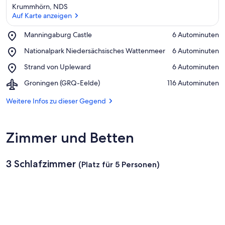
Krummhörn, NDS
Auf Karte anzeigen
Place,
Manningaburg Castle
‪6 Autominuten‬
Manningaburg
Auf Karte anzeigen
Place,
Nationalpark Niedersächsisches Wattenmeer
‪6 Autominuten‬
Castle
Nationalpark
Place,
Strand von Upleward
‪6 Autominuten‬
Niedersächsisches
Strand
Wattenmeer
Airport,
Groningen (GRQ-Eelde)
‪116 Autominuten‬
von
Groningen
Upleward
(GRQ-
Weitere Infos zu dieser Gegend
Eelde)
Zimmer und Betten
3 Schlafzimmer
(Platz für 5 Personen)