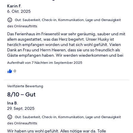
Karin F.
6. Okt. 2025
Gut: Sauberkeit, Check-in, Kommunikation, Lage und Genauigkeit
des Onlineauftritts
Das Ferienhaus im Friesenstil war sehr geräumig, sauber und mit
allem ausgestattet, was das Herz begehrt. Unser Husky ist
herzlich empfangen worden und hat sich wohl gefühlt. Vielen
Dank an Frau und Herrn Heeren, dass sie uns so freundlich als
Gäste empfangen haben. Wir werden wiederkommen und bei
Heerens unsere Seele baumeln lassen. Die Sonne und die
Aufenthalt von 7 Nächten im September 2025
Nordseeluft genießen.
0
Verifizierte Bewertung
8/10 – Gut
Ina B.
29. Sept. 2025
Gut: Sauberkeit, Check-in, Kommunikation, Lage und Genauigkeit
des Onlineauftritts
Wir haben uns wohl gefühlt. Alles nötige war da. Tolle