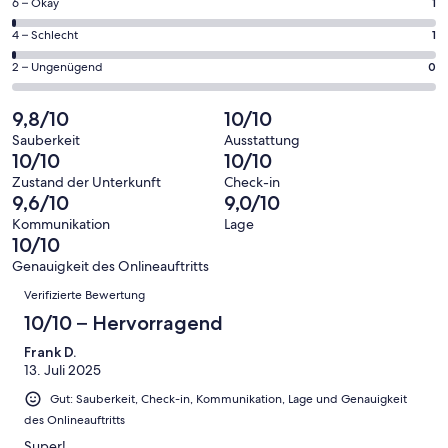
73
1
6 – Okay
1
insgesamt
Gästebewertungen
von
73
1
4 – Schlecht
1
haben
insgesamt
Gästebewertungen
von
eine
73
0
2 – Ungenügend
0
haben
insgesamt
Bewertung
Gästebewertungen
von
eine
73
von
haben
insgesamt
9,8/10
10/10
Bewertung
Gästebewertungen
10
eine
73
von
haben
Sauberkeit
Ausstattung
-
Bewertung
Gästebewertungen
10/10
10/10
8
eine
Hervorragend
von
haben
-
Bewertung
Zustand der Unterkunft
Check-in
6
eine
9,6/10
9,0/10
Gut
von
-
Bewertung
4
Kommunikation
Lage
Okay
von
10/10
-
2
Schlecht
Genauigkeit des Onlineauftritts
-
Bewertungen
Verifizierte Bewertung
Ungenügend
10/10 – Hervorragend
Frank D.
13. Juli 2025
Gut: Sauberkeit, Check-in, Kommunikation, Lage und Genauigkeit
des Onlineauftritts
Super!