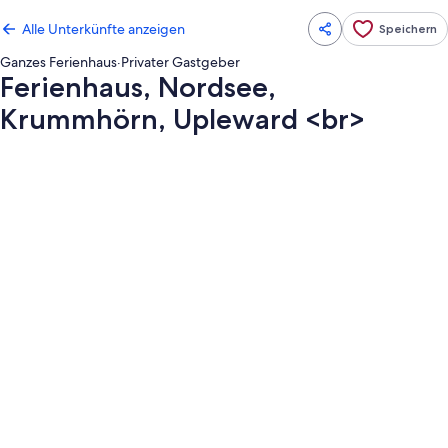
Alle Unterkünfte anzeigen
Speichern
Ganzes Ferienhaus
·
Privater Gastgeber
Ferienhaus, Nordsee,
Krummhörn, Upleward <br>
Fotogalerie
von
Ferienhaus,