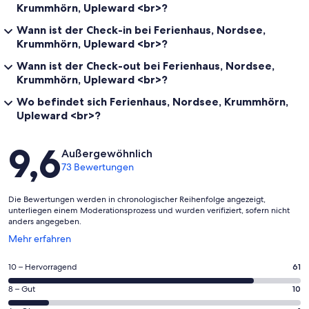
Krummhörn, Upleward <br>?
Wann ist der Check-in bei Ferienhaus, Nordsee,
Krummhörn, Upleward <br>?
Wann ist der Check-out bei Ferienhaus, Nordsee,
Krummhörn, Upleward <br>?
Wo befindet sich Ferienhaus, Nordsee, Krummhörn,
Upleward <br>?
Bewertungen
9,6
Außergewöhnlich
73 Bewertungen
Die Bewertungen werden in chronologischer Reihenfolge angezeigt,
unterliegen einem Moderationsprozess und wurden verifiziert, sofern nicht
anders angegeben.
Wird
Mehr erfahren
in
einem
61
10 – Hervorragend
61
neuen
von
Fenster
10
8 – Gut
10
insgesamt
geöffnet
von