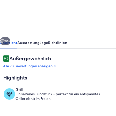
Nordsee,
Krummhörn,
Upleward
<br>
rück
Weiter
28+
Übersicht
Ausstattung
Lage
Richtlinien
Bewertungen
Außergewöhnlich
9,6
9,6 von 10.
Alle 73 Bewertungen anzeigen
Highlights
Grill
Ein seltenes Fundstück – perfekt für ein entspanntes
Innenbereich
Grillerlebnis im Freien.