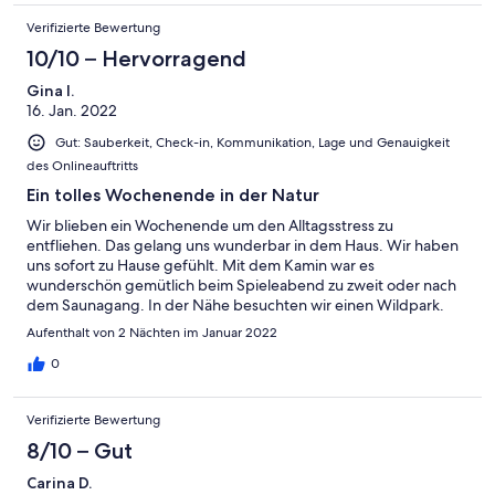
Verifizierte Bewertung
10/10 – Hervorragend
Gina I.
16. Jan. 2022
Gut: Sauberkeit, Check-in, Kommunikation, Lage und Genauigkeit
des Onlineauftritts
Ein tolles Wochenende in der Natur
Wir blieben ein Wochenende um den Alltagsstress zu
entfliehen. Das gelang uns wunderbar in dem Haus. Wir haben
uns sofort zu Hause gefühlt. Mit dem Kamin war es
wunderschön gemütlich beim Spieleabend zu zweit oder nach
dem Saunagang. In der Nähe besuchten wir einen Wildpark.
Wie würden jederzeit wiederkommen.
Aufenthalt von 2 Nächten im Januar 2022
0
Verifizierte Bewertung
8/10 – Gut
Carina D.