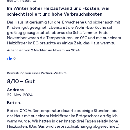
des Onlineauftritts
Im Winter hoher Heizaufwand und -kosten, weil
schlecht isoliert und hohe Verbrauchskosten
Das Haus ist geräumig für drei Erwachsene und sicher auch mit
Kindern gut geeignet. Ebenso ist die Wohn-Ess-Küche sehr
großzügig ausgestattet, ebenso die Schlafzimmer. Ende
November waren die Temperaturen um 0°C und mit nur einem
Heizkörper im EG brauchte es einige Zeit, das Haus warm zu
bekommen. Die Häuser sind ganz offensichtlich nicht für
Aufenthalt von 2 Nächten im November 2024
winterliche Nutzung konzipiert. Das Heizen mit Gas wurde
verbrauchsabhängig berechnet: mit 3,50 € je cbm Gas. Dieser
0
Preis ist definitiv überteuert! Ebenso der Preis für Strom mit
0,55 € je kWh. Fazit: Im Winter ist so ein Haus eher ungeeignet.
Bewertung von einer Partner-Website
8/10 – Gut
Andreas
22. Nov. 2024
Bei ca.
Bei ca. 0°C Außentemperatur dauerte es einige Stunden, bis
das Haus mit nur einem Heizkörper im Erdgeschoss erträglich
warm wurde. Wir hatten in den knapp drei Tagen relativ hohe
Heizkosten. (Das Gas wird verbrauchsabhängig abgerechnet.)