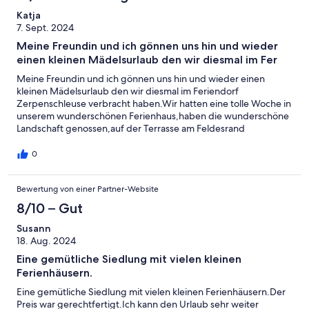
Katja
7. Sept. 2024
Meine Freundin und ich gönnen uns hin und wieder
einen kleinen Mädelsurlaub den wir diesmal im Fer
Meine Freundin und ich gönnen uns hin und wieder einen
kleinen Mädelsurlaub den wir diesmal im Feriendorf
Zerpenschleuse verbracht haben.Wir hatten eine tolle Woche in
unserem wunderschönen Ferienhaus,haben die wunderschöne
Landschaft genossen,auf der Terrasse am Feldesrand
gefrühstückt,haben das sehr beeindruckende Kloster Chorin
besichtigt,waren baden im Bernsteinsee,haben einen Ausflug
0
nach Berlin unternommen und die Abende im ausgesprochen
gemütlich eingerichteten Häuschen verbracht.Uns hat es super
Bewertung von einer Partner-Website
gefallen und wir kommen auf jeden Fall wieder!
8/10 – Gut
Susann
18. Aug. 2024
Eine gemütliche Siedlung mit vielen kleinen
Ferienhäusern.
Eine gemütliche Siedlung mit vielen kleinen Ferienhäusern.Der
Preis war gerechtfertigt.Ich kann den Urlaub sehr weiter