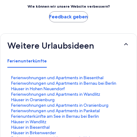
Wie können wir unsere Website verbessern?
Feedback geben
Weitere Urlaubsideen
Ferienunterkünfte
L
Ferienwohnungen und Apartments in Biesenthal
i
L
Ferienwohnungen und Apartments in Bernau bei Berlin
n
i
L
Häuser in Hohen Neuendorf
k
n
i
L
Ferienwohnungen und Apartments in Wandlitz
,
k
n
i
L
Häuser in Oranienburg
d
,
k
n
i
L
Ferienwohnungen und Apartments in Oranienburg
e
d
,
k
n
i
L
Ferienwohnungen und Apartments in Panketal
r
e
d
,
k
n
i
L
Ferienunterkünfte am See in Bernau bei Berlin
d
r
e
d
,
k
n
i
L
Häuser in Wandlitz
i
d
r
e
d
,
k
n
i
L
Häuser in Biesenthal
e
i
d
r
e
d
,
k
n
i
L
Häuser in Birkenwerder