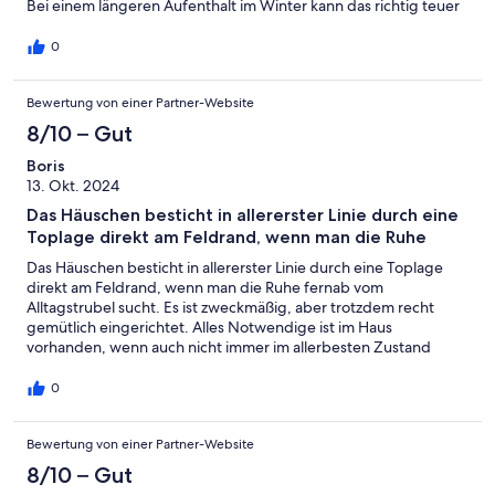
Bei einem längeren Aufenthalt im Winter kann das richtig teuer
werden. Insofern betrachte ich das Haus für Winteraufenthalt
nur beschränkt nutzbar. Vorteil der kalten Jahreszeit: Nur
0
geschätzt ca. 10% der etwa 200 Häuser des Hafendorfs waren
belegt, daher absolute Ruhe! Wir hatten zwar keine Kinder
Bewertung von einer Partner-Website
dabei, aber uns fiel auf, dass es keinen Spielplatz im Hafendorf
gibt.
8/10 – Gut
Boris
13. Okt. 2024
Das Häuschen besticht in allererster Linie durch eine
Toplage direkt am Feldrand, wenn man die Ruhe
Das Häuschen besticht in allererster Linie durch eine Toplage
direkt am Feldrand, wenn man die Ruhe fernab vom
Alltagstrubel sucht. Es ist zweckmäßig, aber trotzdem recht
gemütlich eingerichtet. Alles Notwendige ist im Haus
vorhanden, wenn auch nicht immer im allerbesten Zustand
(Gartenmöbel, Grill).Wir waren zum zweiten Mal im Hafendorf
Zerpenschleuse und wir haben uns wieder ganz wunderbar
0
erholt.
Bewertung von einer Partner-Website
8/10 – Gut