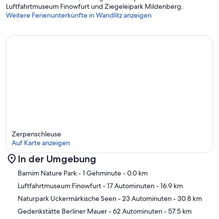
Luftfahrtmuseum Finowfurt und Ziegeleipark Mildenberg.
Weitere Ferienunterkünfte in Wandlitz anzeigen
- Kinderbett: 1
- Kinderstuhl: 1
- Haustiere: 2
Zerpenschleuse
Auf Karte anzeigen
In der Umgebung
Karte
Barnim Nature Park
- 1 Gehminute
- 0.0 km
Luftfahrtmuseum Finowfurt
- 17 Autominuten
- 16.9 km
Naturpark Uckermärkische Seen
- 23 Autominuten
- 30.8 km
Gedenkstätte Berliner Mauer
- 62 Autominuten
- 57.5 km