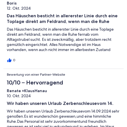
Boris
12. Okt. 2024
Das Häuschen besticht in allererster Linie durch eine
Toplage direkt am Feldrand, wenn man die Ruhe
Das Häuschen besticht in allererster Linie durch eine Toplage
direkt am Feldrand, wenn man die Ruhe fernab vom
Alltagstrubel sucht. Es ist zweckmäßig, aber trotzdem recht
gemütlich eingerichtet. Alles Notwendige ist im Haus
vorhanden, wenn auch nicht immer im allerbesten Zustand
(Gartenmöbel, Grill).Wir waren zum zweiten Mal im Hafendorf
Zerpenschleuse und wir haben uns wieder ganz wunderbar
0
erholt.
Bewertung von einer Partner-Website
10/10 – Hervorragend
Renate +KlausHanau
10. Okt. 2024
Wir haben unseren Urlaub Zerbenschleusevom 14.
Wir haben unseren Urlaub Zerbenschleusevom 14.09.2024 sehr
genoßen.Es ist wunderschön gewesen,und eine himmliche
Ruhe.Das Personal ist sehr zuvorkommentund freundlich
gewesen.es ist sehr viel zu erkundenund zu erleben. Im Haus