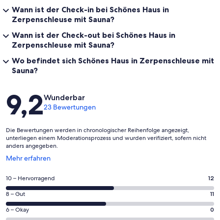
Wann ist der Check-in bei Schönes Haus in
Zerpenschleuse mit Sauna?
Wann ist der Check-out bei Schönes Haus in
Zerpenschleuse mit Sauna?
Wo befindet sich Schönes Haus in Zerpenschleuse mit
Sauna?
Bewertungen
9,2
Wunderbar
23 Bewertungen
Die Bewertungen werden in chronologischer Reihenfolge angezeigt,
unterliegen einem Moderationsprozess und wurden verifiziert, sofern nicht
anders angegeben.
Wird
Mehr erfahren
in
einem
12
10 – Hervorragend
12
neuen
von
Fenster
11
8 – Gut
11
insgesamt
geöffnet
von
23
0
6 – Okay
0
insgesamt