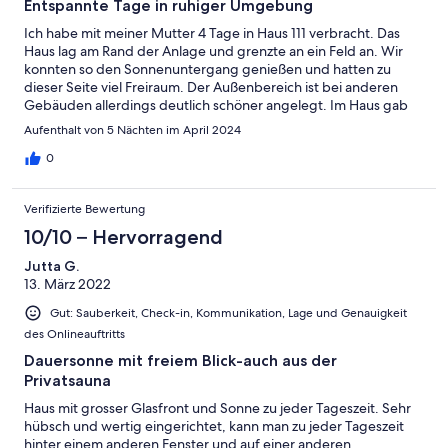
Entspannte Tage in ruhiger Umgebung
Ich habe mit meiner Mutter 4 Tage in Haus 111 verbracht. Das
Haus lag am Rand der Anlage und grenzte an ein Feld an. Wir
konnten so den Sonnenuntergang genießen und hatten zu
dieser Seite viel Freiraum. Der Außenbereich ist bei anderen
Gebäuden allerdings deutlich schöner angelegt. Im Haus gab
es bis auf Kleinigkeiten nichts auszusetzen. Das Bad war sauber,
Aufenthalt von 5 Nächten im April 2024
gut ausgestattet und bot ausreichend Platz. Die Küche war
ebenfalls mit allem ausgestattet, was es braucht. Lediglich bei
0
den kleinen Töpfen könnte nachgebessert werden. Der untere
Wohnzimmerbereich könnte etwas mehr Gemütlichkeit
Verifizierte Bewertung
vertragen. Da helfen vielleicht schon ein paar schöne Bilder an
den Wänden. Das Obergeschoss haben wir nicht genutzt.
10/10 – Hervorragend
Jutta G.
13. März 2022
Gut: Sauberkeit, Check-in, Kommunikation, Lage und Genauigkeit
des Onlineauftritts
Dauersonne mit freiem Blick-auch aus der
Privatsauna
Haus mit grosser Glasfront und Sonne zu jeder Tageszeit. Sehr
hübsch und wertig eingerichtet, kann man zu jeder Tageszeit
hinter einem anderen Fenster und auf einer anderen