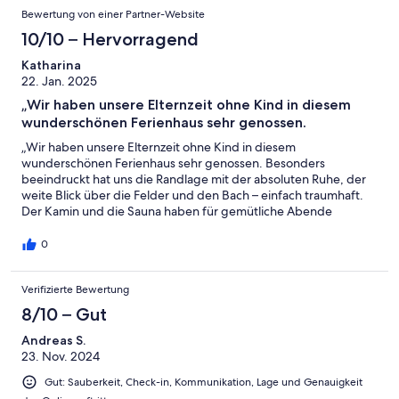
Bewertung von einer Partner-Website
10/10 – Hervorragend
Katharina
22. Jan. 2025
„Wir haben unsere Elternzeit ohne Kind in diesem
wunderschönen Ferienhaus sehr genossen.
„Wir haben unsere Elternzeit ohne Kind in diesem
wunderschönen Ferienhaus sehr genossen. Besonders
beeindruckt hat uns die Randlage mit der absoluten Ruhe, der
weite Blick über die Felder und den Bach – einfach traumhaft.
Der Kamin und die Sauna haben für gemütliche Abende
gesorgt, und die stilvolle Einrichtung entsprach genau unserem
Geschmack. Das große, bequeme Bett im Erdgeschoss war ein
0
Highlight. Alles war vorhanden, bestens ausgestattet und
liebevoll gestaltet. Wir kommen gerne wieder und empfehlen
Verifizierte Bewertung
es uneingeschränkt weiter!“
8/10 – Gut
Andreas S.
23. Nov. 2024
Gut: Sauberkeit, Check-in, Kommunikation, Lage und Genauigkeit