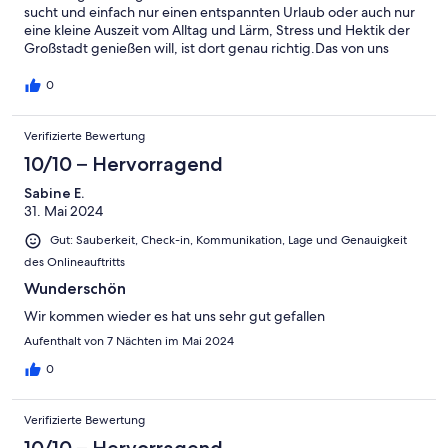
sucht und einfach nur einen entspannten Urlaub oder auch nur
eine kleine Auszeit vom Alltag und Lärm, Stress und Hektik der
Großstadt genießen will, ist dort genau richtig.Das von uns
gemietete Haus ist ordentlich eingerichtet und sauber und hat
einen sehr schönen Standort direkt am Feldrand.In der
0
Umgebung gibt es einiges zu entdecken. Besonders
beeindruckt hat uns der Wildpark Schorfheide, Kloster Chorin
Verifizierte Bewertung
und das Schiffshebewerk in Niederfinow. Aber auch die vielen
Seen (sehr interessant für Wassersportler und Angler] und
10/10 – Hervorragend
Wälder in der Region sind traumhaft. Es gibt einige leichte
Wanderwege und Radwege, hin und wieder mit hübschen
Sabine E.
Ausblicken.
31. Mai 2024
Gut: Sauberkeit, Check-in, Kommunikation, Lage und Genauigkeit
des Onlineauftritts
Wunderschön
Wir kommen wieder es hat uns sehr gut gefallen
Aufenthalt von 7 Nächten im Mai 2024
0
Verifizierte Bewertung
10/10 – Hervorragend