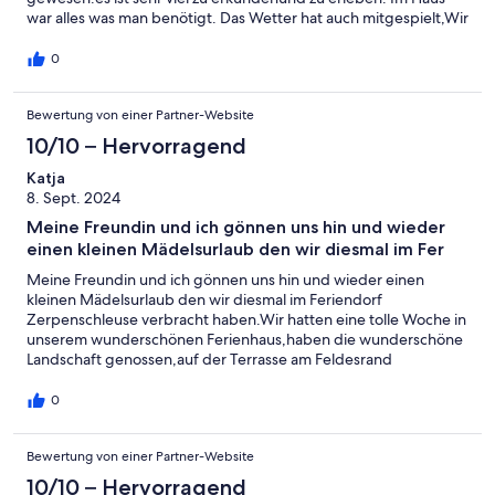
war alles was man benötigt. Das Wetter hat auch mitgespielt,Wir
werden wieder kommen .Vielen lieben DankFamillie K+R Weser
0
Bewertung von einer Partner-Website
10/10 – Hervorragend
Katja
8. Sept. 2024
Meine Freundin und ich gönnen uns hin und wieder
einen kleinen Mädelsurlaub den wir diesmal im Fer
Meine Freundin und ich gönnen uns hin und wieder einen
kleinen Mädelsurlaub den wir diesmal im Feriendorf
Zerpenschleuse verbracht haben.Wir hatten eine tolle Woche in
unserem wunderschönen Ferienhaus,haben die wunderschöne
Landschaft genossen,auf der Terrasse am Feldesrand
gefrühstückt,haben das sehr beeindruckende Kloster Chorin
besichtigt,waren baden im Bernsteinsee,haben einen Ausflug
0
nach Berlin unternommen und die Abende im ausgesprochen
gemütlich eingerichteten Häuschen verbracht.Uns hat es super
Bewertung von einer Partner-Website
gefallen und wir kommen auf jeden Fall wieder!
10/10 – Hervorragend