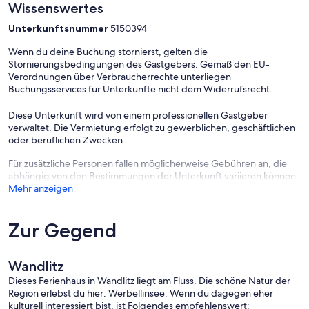
Wissenswertes
Biosphärenreservat Schorfheide.
Unterkunftsnummer
5150394
Wenn du deine Buchung stornierst, gelten die
Im Hafendorf Zerpenschleuse ist eine Zahlung mit EC-Karte nicht
Stornierungsbedingungen des Gastgebers. Gemäß den EU-
möglich, bitte nur Barzahlung.
Verordnungen über Verbraucherrechte unterliegen
Buchungsservices für Unterkünfte nicht dem Widerrufsrecht.
Diese Unterkunft wird von einem professionellen Gastgeber
Das Hafendorf Zerpenschleuse ist noch im Bau, sodass es zu
verwaltet. Die Vermietung erfolgt zu gewerblichen, geschäftlichen
Bautätigkeiten in der Nachbarschaft kommen kann.
oder beruflichen Zwecken.
Für zusätzliche Personen fallen möglicherweise Gebühren an, die
abhängig von den Bestimmungen der Unterkunft variieren können.
- Parkplatz a.d. Grund/kostenlos
Mehr anzeigen
- Verbrauchskosten inklusive
Zur Gegend
- Jugendgruppen nicht zugelassen
Wandlitz
Dieses Ferienhaus in Wandlitz liegt am Fluss. Die schöne Natur der
Region erlebst du hier: Werbellinsee. Wenn du dagegen eher
kulturell interessiert bist, ist Folgendes empfehlenswert: