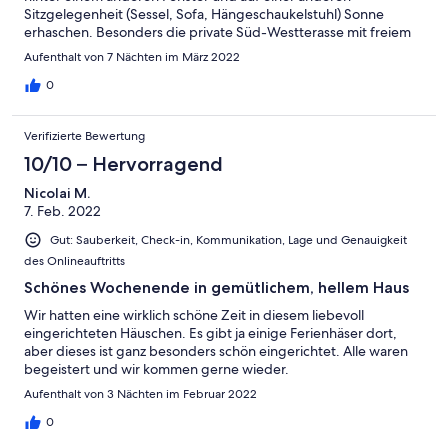
Sitzgelegenheit (Sessel, Sofa, Hängeschaukelstuhl) Sonne
erhaschen. Besonders die private Süd-Westterasse mit freiem
Blick aufs Feld ist ganz toll (und in dem Feriendorf einzigartig).
Aufenthalt von 7 Nächten im März 2022
Die private Sauna mit freiem Feldblick) rundet das Gefühl von
Luxus noch ab. Ganz wunderbares Ferienquartier.
0
Verifizierte Bewertung
10/10 – Hervorragend
Nicolai M.
7. Feb. 2022
Gut: Sauberkeit, Check-in, Kommunikation, Lage und Genauigkeit
des Onlineauftritts
Schönes Wochenende in gemütlichem, hellem Haus
Wir hatten eine wirklich schöne Zeit in diesem liebevoll
eingerichteten Häuschen. Es gibt ja einige Ferienhäser dort,
aber dieses ist ganz besonders schön eingerichtet. Alle waren
begeistert und wir kommen gerne wieder.
Aufenthalt von 3 Nächten im Februar 2022
0