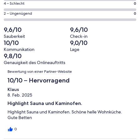
Gästebewertungen
von
23
0
4 – Schlecht
0
haben
insgesamt
Gästebewertungen
von
eine
23
0
2 – Ungenügend
0
haben
insgesamt
Bewertung
Gästebewertungen
von
eine
23
von
haben
insgesamt
9,6/10
9,6/10
Bewertung
Gästebewertungen
10
eine
23
von
haben
Sauberkeit
Check-in
-
Bewertung
Gästebewertungen
10/10
9,0/10
8
eine
Hervorragend
von
haben
-
Bewertung
Kommunikation
Lage
6
eine
9,8/10
Gut
von
-
Bewertung
4
Genauigkeit des Onlineauftritts
Okay
von
Bewertungen
-
Bewertung von einer Partner-Website
2
Schlecht
-
10/10 – Hervorragend
Ungenügend
Klaus
8. Feb. 2025
Highlight Sauna und Kaminofen.
Highlight Sauna und Kaminofen. Schöne helle Wohnküche.
Gute Betten
0