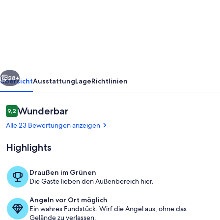
Haus
in
Zerpenschleuse
mit
Sauna
rück
Weiter
28+
Übersicht
Ausstattung
Lage
Richtlinien
Bewertungen
Wunderbar
9,2
9,2 von 10.
Alle 23 Bewertungen anzeigen
Highlights
Draußen im Grünen
Die Gäste lieben den Außenbereich hier.
Wohnbereich
Angeln vor Ort möglich
Ein wahres Fundstück: Wirf die Angel aus, ohne das
Gelände zu verlassen.