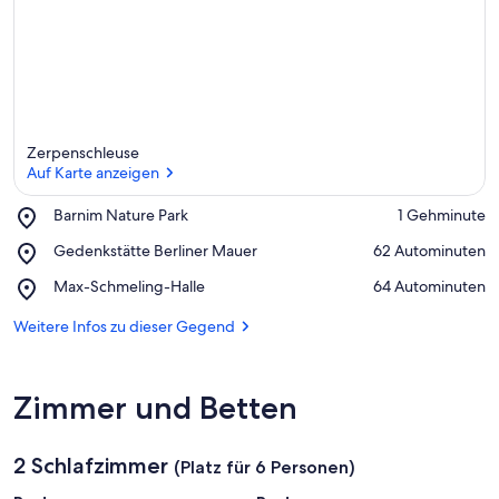
Zerpenschleuse
Auf Karte anzeigen
Place,
Barnim Nature Park
‪1 Gehminute‬
Barnim
Auf Karte anzeigen
Place,
Gedenkstätte Berliner Mauer
‪62 Autominuten‬
Nature
Gedenkstätte
Park
Place,
Max-Schmeling-Halle
‪64 Autominuten‬
Berliner
Max-
Mauer
Schmeling-
Weitere Infos zu dieser Gegend
Halle
Zimmer und Betten
2 Schlafzimmer
(Platz für 6 Personen)