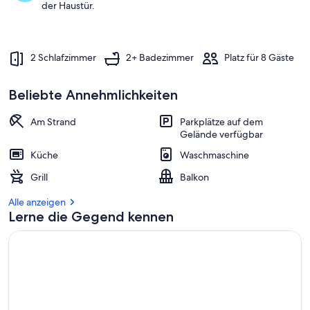
der Haustür.
a
m
b
2 Schlafzimmer
2+ Badezimmer
Platz für 8 Gäste
e
s
t
Beliebte Annehmlichkeiten
e
n
Am Strand
Parkplätze auf dem
Gelände verfügbar
b
e
Küche
Waschmaschine
w
e
Grill
Balkon
r
t
Alle anzeigen
e
Lerne die Gegend kennen
t
e
n
U
n
t