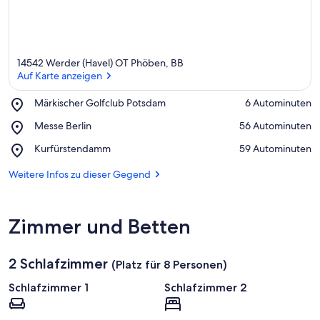
e
r
k
ü
n
14542 Werder (Havel) OT Phöben, BB
f
Auf Karte anzeigen
t
e
Place,
Märkischer Golfclub Potsdam
‪6 Autominuten‬
n
Märkischer
Auf Karte anzeigen
Place,
Messe Berlin
‪56 Autominuten‬
Golfclub
i
Messe
Potsdam
n
Place,
Kurfürstendamm
‪59 Autominuten‬
Berlin
Kurfürstendamm
d
Weitere Infos zu dieser Gegend
i
e
s
Zimmer und Betten
e
r
G
2 Schlafzimmer
(Platz für 8 Personen)
e
g
Schlafzimmer 1
Schlafzimmer 2
e
n