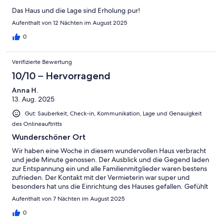
Das Haus und die Lage sind Erholung pur!
Aufenthalt von 12 Nächten im August 2025
0
Verifizierte Bewertung
10/10 – Hervorragend
Anna H.
13. Aug. 2025
Gut: Sauberkeit, Check-in, Kommunikation, Lage und Genauigkeit
des Onlineauftritts
Wunderschöner Ort
Wir haben eine Woche in diesem wundervollen Haus verbracht
und jede Minute genossen. Der Ausblick und die Gegend laden
zur Entspannung ein und alle Familienmitglieder waren bestens
zufrieden. Der Kontakt mit der Vermieterin war super und
besonders hat uns die Einrichtung des Hauses gefallen. Gefühlt
erzählt jedes Teil ein Stück Geschichte. Für Menschen, die
Aufenthalt von 7 Nächten im August 2025
gerne joggen, skaten oder Fahrrad fahren, bietet sich der super
ausgebaute Fahrradweg bestens an.
0