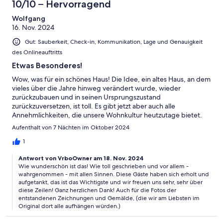
10/10 – Hervorragend
Wolfgang
16. Nov. 2024
Gut: Sauberkeit, Check-in, Kommunikation, Lage und Genauigkeit
des Onlineauftritts
Etwas Besonderes!
Wow, was für ein schönes Haus! Die Idee, ein altes Haus, an dem
vieles über die Jahre hinweg verändert wurde, wieder
zurückzubauen und in seinen Ursprungszustand
zurückzuversetzen, ist toll. Es gibt jetzt aber auch alle
Annehmlichkeiten, die unsere Wohnkultur heutzutage bietet.
Dazu noch einen rundum verglasten Wintergarten und neue
Aufenthalt von 7 Nächten im Oktober 2024
große Panoramafenster, die das Innen mit dem Außen
verschwimmen lassen. Das Haus ist voller Kunst, es gibt überall
1
etwas zu entdecken. Die Einrichtung aus Antiquitäten,
Antwort von VrboOwner am 18. Nov. 2024
Modernem und mit vielen wiederverwendeten Materialien
Wie wunderschön ist das! Wie toll geschrieben und vor allem -
Eingebautem ist stimmig und gelungen. Vieles stammt aus
wahrgenommen - mit allen Sinnen. Diese Gäste haben sich erholt und
Frankreich. Das passt wunderbar. Der Blick aus dem Fenster
aufgetankt, das ist das Wichtigste und wir freuen uns sehr, sehr über
erinnert an Seine-Motive der französischen Impressionisten. Wir
diese Zeilen! Ganz herzlichen Dank! Auch für die Fotos der
haben während unseres Aufenthalts die wunderbare Vlaminck-
entstandenen Zeichnungen und Gemälde, (die wir am Liebsten im
Ausstellung im Museum Barberini in Potsdam besucht und
Original dort alle aufhängen würden.)
mussten dabei an die Havelsicht denken. Dass das Haus direkt
am Fluss liegt, macht es ganz besonders. Wir haben die Aussicht