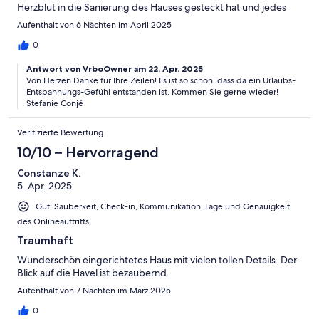
Herzblut in die Sanierung des Hauses gesteckt hat und jedes
Detail durchdacht hat. Mit dem Auto sind es gut fünf Minuten
Aufenthalt von 6 Nächten im April 2025
zum Bahnhof Werder, der mit einem sehr großen P&R-Parkhaus
ausgestattet ist. Potsdam ist in 10 Minuten, Berlin HBf. in 25
0
Minuten erreichbar. Das Haus liegt im kleinen Orsteil Phöben.
Antwort von VrboOwner am 22. Apr. 2025
Ein Spaziergang auf den Wichtelberg wird mit einem sehr
Von Herzen Danke für Ihre Zeilen! Es ist so schön, dass da ein Urlaubs-
schönen Ausblick über die Havellandschaft belohnt.Wir
Entspannungs-Gefühl entstanden ist. Kommen Sie gerne wieder!
kommen gerne wieder.
Stefanie Conjé
Verifizierte Bewertung
10/10 – Hervorragend
Constanze K.
5. Apr. 2025
Gut: Sauberkeit, Check-in, Kommunikation, Lage und Genauigkeit
des Onlineauftritts
Traumhaft
Wunderschön eingerichtetes Haus mit vielen tollen Details. Der
Blick auf die Havel ist bezaubernd.
Aufenthalt von 7 Nächten im März 2025
0