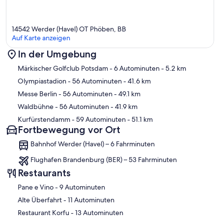
14542 Werder (Havel) OT Phöben, BB
Auf Karte anzeigen
In der Umgebung
Karte
Märkischer Golfclub Potsdam
- 6 Autominuten
- 5.2 km
Olympiastadion
- 56 Autominuten
- 41.6 km
Messe Berlin
- 56 Autominuten
- 49.1 km
Waldbühne
- 56 Autominuten
- 41.9 km
Kurfürstendamm
- 59 Autominuten
- 51.1 km
Fortbewegung vor Ort
Bahnhof Werder (Havel) – 6 Fahrminuten
Flughafen Brandenburg (BER) – 53 Fahrminuten
Restaurants
‪Pane e Vino - ‬9 Autominuten
‪Alte Überfahrt - ‬11 Autominuten
‪Restaurant Korfu - ‬13 Autominuten