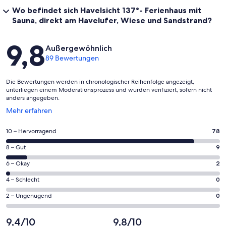
Wo befindet sich Havelsicht 137°- Ferienhaus mit
Sauna, direkt am Havelufer, Wiese und Sandstrand?
Bewertungen
9,8
Außergewöhnlich
89 Bewertungen
Die Bewertungen werden in chronologischer Reihenfolge angezeigt,
unterliegen einem Moderationsprozess und wurden verifiziert, sofern nicht
anders angegeben.
Wird
Mehr erfahren
in
einem
78
10 – Hervorragend
78
neuen
von
Fenster
9
8 – Gut
9
insgesamt
geöffnet
von
89
2
6 – Okay
2
insgesamt
Gästebewertungen
von
89
0
4 – Schlecht
0
haben
insgesamt
Gästebewertungen
von
eine
89
0
2 – Ungenügend
0
haben
insgesamt
Bewertung
Gästebewertungen
von
eine
89
von
haben
insgesamt
9,4/10
9,8/10
Bewertung
Gästebewertungen