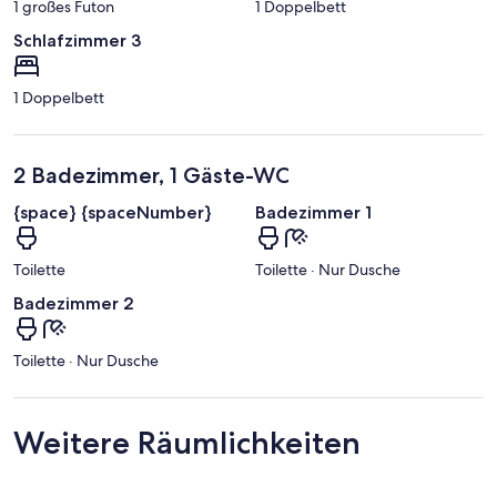
1 großes Futon
1 Doppelbett
d
Schlafzimmer 3
1 Doppelbett
2 Badezimmer, 1 Gäste-WC
{space} {spaceNumber}
Badezimmer 1
Toilette
Toilette · Nur Dusche
Badezimmer 2
Toilette · Nur Dusche
Weitere Räumlichkeiten