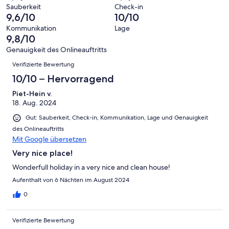
10
eine
89
von
haben
Sauberkeit
Check-in
-
Bewertung
Gästebewertungen
9,6/10
10/10
8
eine
Hervorragend
von
haben
-
Bewertung
Kommunikation
Lage
6
eine
9,8/10
Gut
von
-
Bewertung
4
Genauigkeit des Onlineauftritts
Okay
von
Bewertungen
-
Verifizierte Bewertung
2
Schlecht
-
10/10 – Hervorragend
Ungenügend
Piet-Hein v.
18. Aug. 2024
Gut: Sauberkeit, Check-in, Kommunikation, Lage und Genauigkeit
des Onlineauftritts
Mit Google übersetzen
Very nice place!
Wonderfull holiday in a very nice and clean house!
Aufenthalt von 6 Nächten im August 2024
0
Verifizierte Bewertung