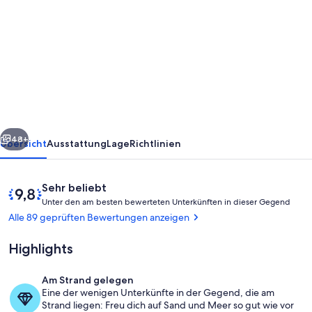
von
Havelsicht
137°-
Ferienhaus
mit
Sauna,
direkt
rück
Weiter
am
48+
Übersicht
Ausstattung
Lage
Richtlinien
Havelufer,
Wiese
Bewertungen
9,8
Sehr beliebt
und
U
von
Unter den am besten bewerteten Unterkünften in dieser Gegend
n
10,
Alle 89 geprüften Bewertungen anzeigen
Sandstrand
t
Sehr
e
beliebt
Highlights
r
d
Am Strand gelegen
e
… einfach nur dazusitzen …
Eine der wenigen Unterkünfte in der Gegend, die am
n
Strand liegen: Freu dich auf Sand und Meer so gut wie vor