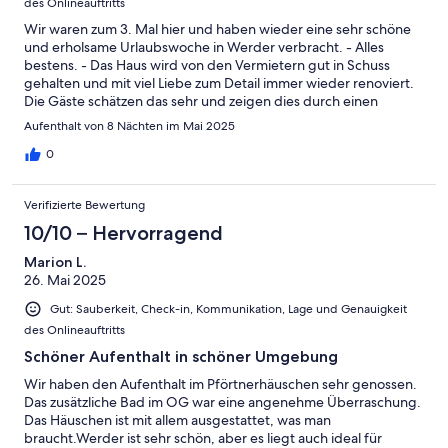
des Onlineauftritts
Wir waren zum 3. Mal hier und haben wieder eine sehr schöne
und erholsame Urlaubswoche in Werder verbracht. - Alles
bestens. - Das Haus wird von den Vermietern gut in Schuss
gehalten und mit viel Liebe zum Detail immer wieder renoviert.
Die Gäste schätzen das sehr und zeigen dies durch einen
pfleglichen Umgang. Wir kommen gern wieder.
Aufenthalt von 8 Nächten im Mai 2025
0
Verifizierte Bewertung
10/10 – Hervorragend
Marion L.
26. Mai 2025
Gut: Sauberkeit, Check-in, Kommunikation, Lage und Genauigkeit
des Onlineauftritts
Schöner Aufenthalt in schöner Umgebung
Wir haben den Aufenthalt im Pförtnerhäuschen sehr genossen.
Das zusätzliche Bad im OG war eine angenehme Überraschung.
Das Häuschen ist mit allem ausgestattet, was man
braucht.Werder ist sehr schön, aber es liegt auch ideal für