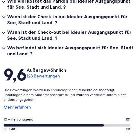
Wie viel kostet das Parken bei Idealer Ausgangspunkt
für See, Stadt und Land. ?
Wann ist der Check-in bei Idealer Ausgangspunkt für
See, Stadt und Land. ?
Wann ist der Check-out bei Idealer Ausgangspunkt für
See, Stadt und Land. ?
Wo befindet sich Idealer Ausgangspunkt für See, Stadt
und Land. ?
Bewertungen
9,6
Außergewöhnlich
128 Bewertungen
Die Bewertungen werden in chronologischer Reihenfolge angezeigt,
unterliegen einem Moderationsprozess und wurden verifiziert, sofern nicht
anders angegeben.
Wird
Mehr erfahren
in
einem
101
10 – Hervorragend
101
neuen
von
Fenster
25
8 – Gut
25
insgesamt
geöffnet