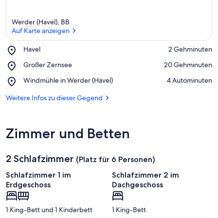
Werder (Havel), BB
Auf Karte anzeigen
Place,
Havel
‪2 Gehminuten‬
Havel
Auf Karte anzeigen
Place,
Großer Zernsee
‪20 Gehminuten‬
Großer
Place,
Windmühle in Werder (Havel)
‪4 Autominuten‬
Zernsee
Windmühle
in
Weitere Infos zu dieser Gegend
Werder
(Havel)
Zimmer und Betten
2 Schlafzimmer
(Platz für 6 Personen)
Schlafzimmer 1 im
Schlafzimmer 2 im
Erdgeschoss
Dachgeschoss
1 King-Bett und 1 Kinderbett
1 King-Bett