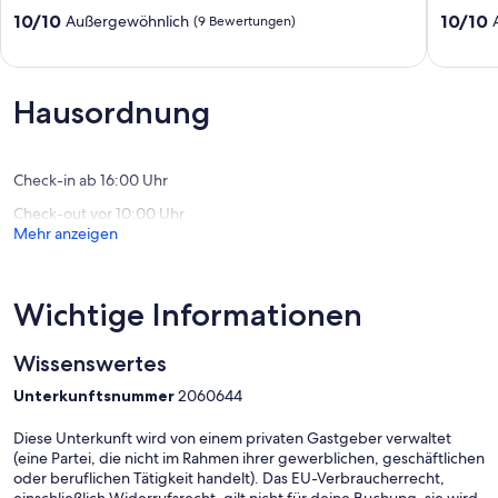
Fewo
Wasser.
10.0
10.0
10/10
10/10
Außergewöhnlich
(9 Bewertungen)
bei
Haustier
von
von
Potsdam/
Werder
10,
10,
Berlin
(Havel)
Außergewöhnlich,
Außerge
Michendorf
(9
(12
Hausordnung
Bewertungen)
Bewert
Check-in ab 16:00 Uhr
Check-out vor 10:00 Uhr
Mehr anzeigen
Wichtige Informationen
Wissenswertes
Unterkunftsnummer
2060644
Diese Unterkunft wird von einem privaten Gastgeber verwaltet
(eine Partei, die nicht im Rahmen ihrer gewerblichen, geschäftlichen
oder beruflichen Tätigkeit handelt). Das EU-Verbraucherrecht,