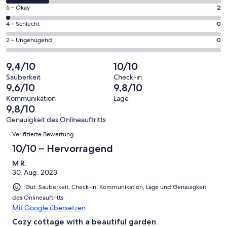
von
128
2
6 – Okay
2
insgesamt
Gästebewertungen
von
128
0
4 – Schlecht
0
haben
insgesamt
Gästebewertungen
von
eine
128
0
2 – Ungenügend
0
haben
insgesamt
Bewertung
Gästebewertungen
von
eine
128
von
haben
insgesamt
9,4/10
10/10
Bewertung
Gästebewertungen
10
eine
128
von
haben
Sauberkeit
Check-in
-
Bewertung
Gästebewertungen
9,6/10
9,8/10
8
eine
Hervorragend
von
haben
-
Bewertung
Kommunikation
Lage
6
eine
9,8/10
Gut
von
-
Bewertung
4
Genauigkeit des Onlineauftritts
Okay
von
Bewertungen
-
Verifizierte Bewertung
2
Schlecht
-
10/10 – Hervorragend
Ungenügend
M R.
30. Aug. 2023
Gut: Sauberkeit, Check-in, Kommunikation, Lage und Genauigkeit
des Onlineauftritts
Mit Google übersetzen
Cozy cottage with a beautiful garden