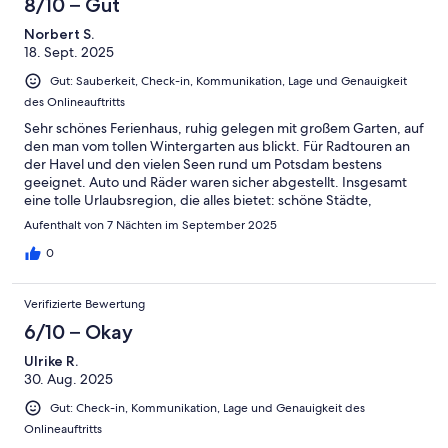
8/10 – Gut
Norbert S.
18. Sept. 2025
Gut: Sauberkeit, Check-in, Kommunikation, Lage und Genauigkeit
des Onlineauftritts
Sehr schönes Ferienhaus, ruhig gelegen mit großem Garten, auf
den man vom tollen Wintergarten aus blickt. Für Radtouren an
der Havel und den vielen Seen rund um Potsdam bestens
geeignet. Auto und Räder waren sicher abgestellt. Insgesamt
eine tolle Urlaubsregion, die alles bietet: schöne Städte,
Radtouren und Schifffahrten auf den Seen. Wir haben es
Aufenthalt von 7 Nächten im September 2025
genossen!
0
Verifizierte Bewertung
6/10 – Okay
Ulrike R.
30. Aug. 2025
Gut: Check-in, Kommunikation, Lage und Genauigkeit des
Onlineauftritts