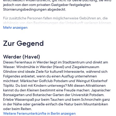
einschließlich Widerrufsrecht, gilt nicht für deine Buchung, sie wird
jedoch von den vom privaten Gastgeber festgelegten
Stornierungsbedingungen abgedeckt.
Für zusätzliche Personen fallen möglicherweise Gebühren an, die
abhängig von den Bestimmungen der Unterkunft variieren können.
Mehr anzeigen
Zur Gegend
Werder (Havel)
Dieses Ferienhaus in Werder liegt im Stadtzentrum und direkt am
Wasser. Windmühle in Werder (Havel) und Ziegeleimuseum
Glindow sind ideale Ziele für kulturell Interessierte, während sich
Folgendes anbietet, wenn du einen Ausflug unternehmen
möchtest: Märkischer Golfclub Potsdam und Weingut Klosterhof
Töplitz. Du bist mit Kindern unterwegs? Mit diesen Attraktionen
kannst du den Kleinen bestimmt eine Freude machen: Japanischer
Bonsaigarten und Botanischer Garten der Universität Potsdam.
Erlebe Wasserspaß pur beim Tauchen und beim Schnorcheln ganz
in der Nähe oder genieße einfach die Natur beim Mountainbiken
oder beim Reiten.
Weitere Ferienunterkünfte in Berlin anzeigen