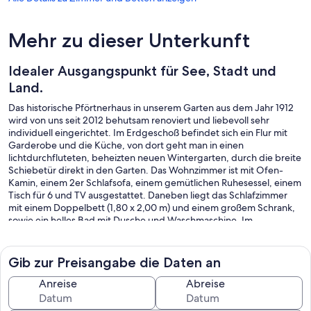
Mehr zu dieser Unterkunft
Idealer Ausgangspunkt für See, Stadt und
Land.
Das historische Pförtnerhaus in unserem Garten aus dem Jahr 1912
wird von uns seit 2012 behutsam renoviert und liebevoll sehr
individuell eingerichtet. Im Erdgeschoß befindet sich ein Flur mit
Garderobe und die Küche, von dort geht man in einen
lichtdurchfluteten, beheizten neuen Wintergarten, durch die breite
Schiebetür direkt in den Garten. Das Wohnzimmer ist mit Ofen-
Kamin, einem 2er Schlafsofa, einem gemütlichen Ruhesessel, einem
Tisch für 6 und TV ausgestattet. Daneben liegt das Schlafzimmer
mit einem Doppelbett (1,80 x 2,00 m) und einem großem Schrank,
sowie ein helles Bad mit Dusche und Waschmaschine. Im
Dachgeschoß mit Schräge gibt es in uriger Atmosphäre ein weiteres
Doppelbett. Neu seit 2025 ist dort ein weiteres kleines Bad mit WC,
Handwaschbecken und kleiner Dusche. Das Haus verfügt über eine
Gib zur Preisangabe die Daten an
neue Zentralheizung. Der große Naturgarten auf dem hinteren
Grundstück mit Hängematte/Sitzgruppen/ Feuerplatz/
Anreise
Abreise
Grillgelegenheit/Tischtennisplatte ist für die Gäste da. Fahrräder
können trocken unter einem Dach abgestellt werden. Alle können