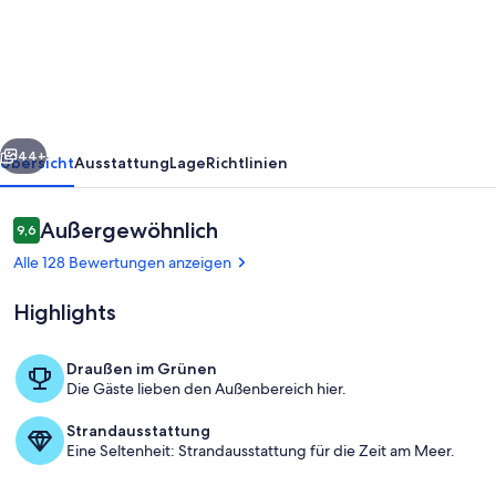
Ausgangspunkt
für
See,
Stadt
und
rück
Weiter
Land.
44+
Übersicht
Ausstattung
Lage
Richtlinien
Bewertungen
Außergewöhnlich
9,6
9,6 von 10.
Alle 128 Bewertungen anzeigen
Highlights
Draußen im Grünen
Die Gäste lieben den Außenbereich hier.
Im Wintergarten.
Strandausstattung
Eine Seltenheit: Strandausstattung für die Zeit am Meer.