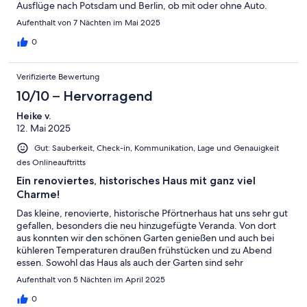
Ausflüge nach Potsdam und Berlin, ob mit oder ohne Auto.
Aufenthalt von 7 Nächten im Mai 2025
0
Verifizierte Bewertung
10/10 – Hervorragend
Heike v.
12. Mai 2025
Gut: Sauberkeit, Check-in, Kommunikation, Lage und Genauigkeit
des Onlineauftritts
Ein renoviertes, historisches Haus mit ganz viel
Charme!
Das kleine, renovierte, historische Pförtnerhaus hat uns sehr gut
gefallen, besonders die neu hinzugefügte Veranda. Von dort
aus konnten wir den schönen Garten genießen und auch bei
kühleren Temperaturen draußen frühstücken und zu Abend
essen. Sowohl das Haus als auch der Garten sind sehr
geschmackvoll eingerichtet und haben viel Charme. Die
Aufenthalt von 5 Nächten im April 2025
schönen Gartenmöbel sind ein zusätzliches Plus, wenn das
Wetter es ermöglicht, draußen zu sitzen.
0