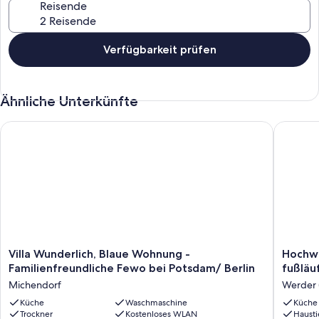
Reisende
direkt am Haus parken.
Verfügbarkeit prüfen
Ähnliche Unterkünfte
Villa Wunderlich, Blaue Wohnung - Familienfreundliche Fewo 
Hochwert
Villa
Hochwer
Villa Wunderlich, Blaue Wohnung -
Hochwe
Wunderlich,
Ferienh
Familienfreundliche Fewo bei Potsdam/ Berlin
fußläu
Blaue
bei
Michendorf
Werder 
Wohnung
Potsdam
-
Küche
Waschmaschine
fußläufi
Küche
Trockner
Kostenloses WLAN
Hausti
Familienfreundliche
zum