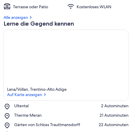
Terrasse oder Patio
Kostenloses WLAN
Alle anzeigen
Lerne die Gegend kennen
Lana/Völlan, Trentino-Alto Adige
Auf Karte anzeigen
Place,
Ultental
‪2 Autominuten‬
Ultental
Auf Karte anzeigen
Place,
Therme Meran
‪21 Autominuten‬
Therme
Place,
Gärten von Schloss Trauttmansdorff
‪22 Autominuten‬
Meran
Gärten