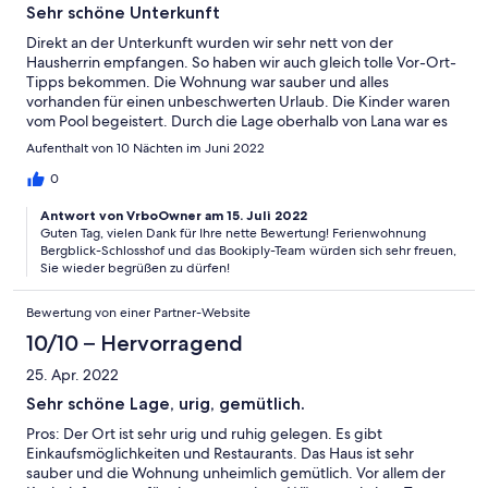
Sehr schöne Unterkunft
Direkt an der Unterkunft wurden wir sehr nett von der
Hausherrin empfangen. So haben wir auch gleich tolle Vor-Ort-
Tipps bekommen. Die Wohnung war sauber und alles
vorhanden für einen unbeschwerten Urlaub. Die Kinder waren
vom Pool begeistert. Durch die Lage oberhalb von Lana war es
sehr ruhig. Bäcker und ein kleiner Supermarkt zu Fuß in wenigen
Aufenthalt von 10 Nächten im Juni 2022
Minuten erreichbar. Wir empfehlen die Wohnung gerne und
uneingeschränkt weiter.
0
Antwort von VrboOwner am 15. Juli 2022
Guten Tag, vielen Dank für Ihre nette Bewertung! Ferienwohnung
Bergblick-Schlosshof und das Bookiply-Team würden sich sehr freuen,
Sie wieder begrüßen zu dürfen!
Bewertung von einer Partner-Website
10/10 – Hervorragend
25. Apr. 2022
Sehr schöne Lage, urig, gemütlich.
Pros: Der Ort ist sehr urig und ruhig gelegen. Es gibt
Einkaufsmöglichkeiten und Restaurants. Das Haus ist sehr
sauber und die Wohnung unheimlich gemütlich. Vor allem der