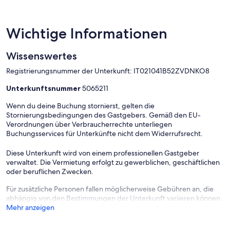
zu erreichen. Andere Skigebiete sind ebenfalls nur 45 Minuten mit
dem Auto entfernt.
Wichtige Informationen
Ein Parkplatz ist auf dem Grundstück vorhanden.
Wissenswertes
Registrierungsnummer der Unterkunft: IT021041B52ZVDNKO8
Das Mitbringen von Haustieren ist nicht erlaubt.
Unterkunftsnummer
5065211
- Babybett Kosten 10,00 € pro Person pro Nacht
Wenn du deine Buchung stornierst, gelten die
Stornierungsbedingungen des Gastgebers. Gemäß den EU-
Verordnungen über Verbraucherrechte unterliegen
Buchungsservices für Unterkünfte nicht dem Widerrufsrecht.
Diese Unterkunft wird von einem professionellen Gastgeber
verwaltet. Die Vermietung erfolgt zu gewerblichen, geschäftlichen
oder beruflichen Zwecken.
Für zusätzliche Personen fallen möglicherweise Gebühren an, die
abhängig von den Bestimmungen der Unterkunft variieren können.
Mehr anzeigen