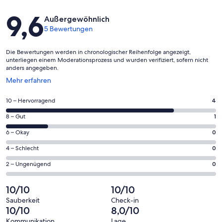
Bewertungen
9,6
Außergewöhnlich
5 Bewertungen
Die Bewertungen werden in chronologischer Reihenfolge angezeigt,
unterliegen einem Moderationsprozess und wurden verifiziert, sofern nicht
anders angegeben.
Wird
Mehr erfahren
in
einem
4
10 – Hervorragend
4
neuen
von
Fenster
1
8 – Gut
1
insgesamt
geöffnet
von
5
0
6 – Okay
0
insgesamt
Gästebewertungen
von
5
0
4 – Schlecht
0
haben
insgesamt
Gästebewertungen
von
eine
5
0
2 – Ungenügend
0
haben
insgesamt
Bewertung
Gästebewertungen
von
eine
5
von
haben
insgesamt
10/10
10/10
Bewertung
Gästebewertungen
10
eine
5
von
haben
Sauberkeit
Check-in
-
Bewertung
Gästebewertungen
10/10
8,0/10
8
eine
Hervorragend
von
haben
-
Bewertung
Kommunikation
Lage