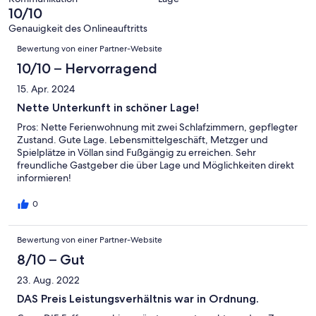
6
eine
10/10
Gut
von
-
Bewertung
4
Genauigkeit des Onlineauftritts
Okay
von
Bewertungen
-
Bewertung von einer Partner-Website
2
Schlecht
-
10/10 – Hervorragend
Ungenügend
15. Apr. 2024
Nette Unterkunft in schöner Lage!
Pros: Nette Ferienwohnung mit zwei Schlafzimmern, gepflegter
Zustand. Gute Lage. Lebensmittelgeschäft, Metzger und
Spielplätze in Völlan sind Fußgängig zu erreichen. Sehr
freundliche Gastgeber die über Lage und Möglichkeiten direkt
informieren!
0
Bewertung von einer Partner-Website
8/10 – Gut
23. Aug. 2022
DAS Preis Leistungsverhältnis war in Ordnung.