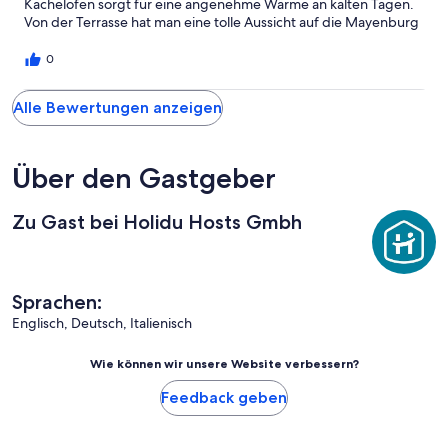
Kachelofen sorgt für eine angenehme Wärme an kalten Tagen.
Von der Terrasse hat man eine tolle Aussicht auf die Mayenburg
und die Berglandschaft. Cons: Wenn ich auf hohem Niveau
klagen möchte, würde ich sagen, dass die Matratze etwas arg
0
hart war. Ich hätte mir gewünscht, dass in der Küche zumindest
Salz und Zucker o. ä. vorhanden gewesen wäre. Aber alles in
Alle Bewertungen anzeigen
allem haben wir uns sehr wohl gefühlt.
Über den Gastgeber
Zu Gast bei Holidu Hosts Gmbh
Sprachen:
Englisch, Deutsch, Italienisch
Wie können wir unsere Website verbessern?
Feedback geben