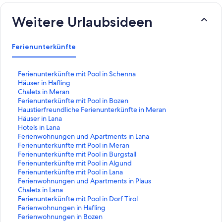
Weitere Urlaubsideen
Ferienunterkünfte
L
Ferienunterkünfte mit Pool in Schenna
i
L
Häuser in Hafling
n
i
L
Chalets in Meran
k
n
i
L
Ferienunterkünfte mit Pool in Bozen
,
k
n
i
L
Haustierfreundliche Ferienunterkünfte in Meran
d
,
k
n
i
L
Häuser in Lana
e
d
,
k
n
i
L
Hotels in Lana
r
e
d
,
k
n
i
L
Ferienwohnungen und Apartments in Lana
d
r
e
d
,
k
n
i
L
Ferienunterkünfte mit Pool in Meran
i
d
r
e
d
,
k
n
i
L
Ferienunterkünfte mit Pool in Burgstall
e
i
d
r
e
d
,
k
n
i
L
Ferienunterkünfte mit Pool in Algund
f
e
i
d
r
e
d
,
k
n
i
L
Ferienunterkünfte mit Pool in Lana
o
f
e
i
d
r
e
d
,
k
n
i
L
Ferienwohnungen und Apartments in Plaus
l
o
f
e
i
d
r
e
d
,
k
n
i
L
Chalets in Lana
g
l
o
f
e
i
d
r
e
d
,
k
n
i
L
Ferienunterkünfte mit Pool in Dorf Tirol
e
g
l
o
f
e
i
d
r
e
d
,
k
n
i
L
Ferienwohnungen in Hafling
n
e
g
l
o
f
e
i
d
r
e
d
,
k
n
i
L
Ferienwohnungen in Bozen