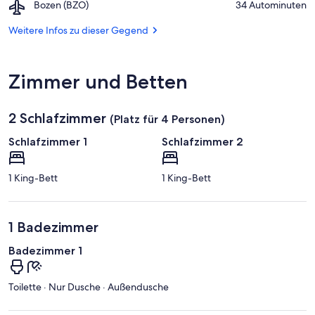
Airport,
Bozen (BZO)
‪34 Autominuten‬
von
Bozen
Schloss
(BZO)
Weitere Infos zu dieser Gegend
Trauttmansdorff
Zimmer und Betten
2 Schlafzimmer
(Platz für 4 Personen)
Schlafzimmer 1
Schlafzimmer 2
1 King-Bett
1 King-Bett
1 Badezimmer
Badezimmer 1
Toilette · Nur Dusche · Außendusche