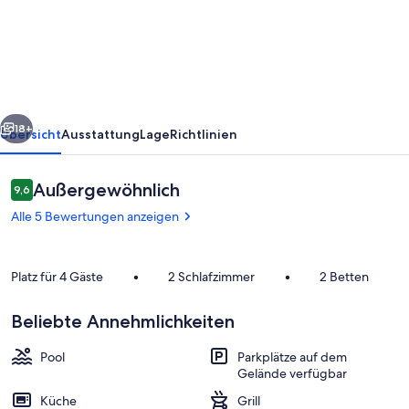
"Bergblick"
mit
Dachterrasse,
Garten
mit
rück
Weiter
Pool
18+
Übersicht
Ausstattung
Lage
Richtlinien
Bewertungen
Außergewöhnlich
9,6
9,6 von 10.
Alle 5 Bewertungen anzeigen
Platz für 4 Gäste
•
2 Schlafzimmer
•
2 Betten
Beliebte Annehmlichkeiten
Zimmer
Pool
Parkplätze auf dem
Gelände verfügbar
Küche
Grill