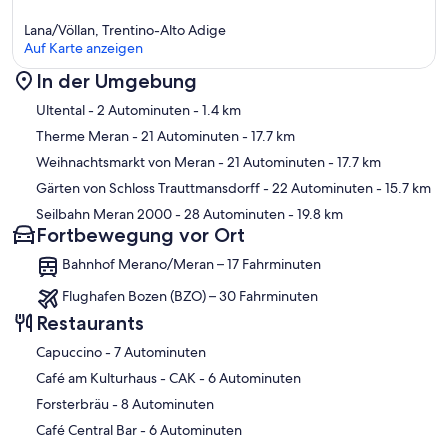
Lana/Völlan, Trentino-Alto Adige
Auf Karte anzeigen
In der Umgebung
Karte
Ultental
- 2 Autominuten
- 1.4 km
Therme Meran
- 21 Autominuten
- 17.7 km
Weihnachtsmarkt von Meran
- 21 Autominuten
- 17.7 km
Gärten von Schloss Trauttmansdorff
- 22 Autominuten
- 15.7 km
Seilbahn Meran 2000
- 28 Autominuten
- 19.8 km
Fortbewegung vor Ort
Bahnhof Merano/Meran – 17 Fahrminuten
Flughafen Bozen (BZO) – 30 Fahrminuten
Restaurants
‪Capuccino - ‬7 Autominuten
‪Café am Kulturhaus - CAK - ‬6 Autominuten
‪Forsterbräu - ‬8 Autominuten
‪Café Central Bar - ‬6 Autominuten