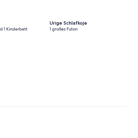
Urige Schlafkoje
d 1 Kinderbett
1 großes Futon