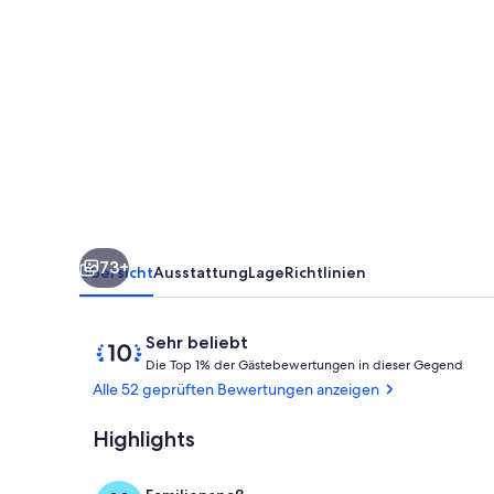
Lodge"
mit
Natur-
Schwimmteich,
Sauna
&
Grillstellen
73+
Übersicht
Ausstattung
Lage
Richtlinien
Bewertungen
10
Sehr beliebt
D
von
Die Top 1% der Gästebewertungen in dieser Gegend
i
10,
Alle 52 geprüften Bewertungen anzeigen
e
Sehr
beliebt
Highlights
Speisen im Fr
T
o
p