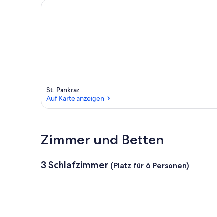
i
n
d
i
e
s
e
r
St. Pankraz
G
Auf Karte anzeigen
e
g
e
Auf Karte anzeigen
n
d
Zimmer und Betten
3 Schlafzimmer
(Platz für 6 Personen)