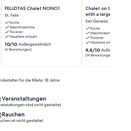
FELIZITAS
Chalet
FELIZITAS Chalet NONO1
Chalet on the edge o
Chalet
on
with a large glass fr
St. Felix
NONO1
the
San Genesio
Küche
St.
edge
Waschmaschine
Felix
of
Küche
Trockner
Waschmaschine
the
Haustiere erlaubt
Trockner
forest
Haustiere erlaubt
10.0
10/10
Außergewöhnlich
with
von
9.4
(6 Bewertungen)
a
9,4/10
Außergewöhnli
10,
von
large
(19 Bewertungen)
Außergewöhnlich,
10,
glass
(6
Außergewöhnlich,
front
Bewertungen)
(19
San
Bewertungen)
Genesio
ndestalter für die Miete: 18 Jahre
Veranstaltungen
ranstaltungen sind nicht gestattet
Rauchen
uchen ist nicht gestattet