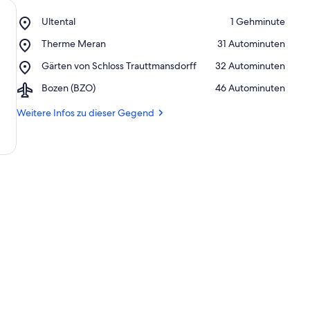
Place,
Ultental
‪1 Gehminute‬
Ultental
Place,
Therme Meran
‪31 Autominuten‬
Therme
Place,
Gärten von Schloss Trauttmansdorff
‪32 Autominuten‬
Meran
Gärten
Airport,
Bozen (BZO)
‪46 Autominuten‬
von
Bozen
Schloss
(BZO)
Weitere Infos zu dieser Gegend
Trauttmansdorff