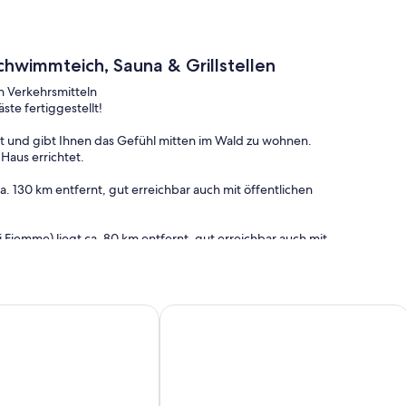
wimmteich, Sauna & Grillstellen
n Verkehrsmitteln
ste fertiggestellt!
ert und gibt Ihnen das Gefühl mitten im Wald zu wohnen.
Haus errichtet.
a. 130 km entfernt, gut erreichbar auch mit öffentlichen
 Fiemme) liegt ca. 80 km entfernt, gut erreichbar auch mit
en ganz für sich!
erhof, liebevoll eingerichtet, am Stadtrand von Bozen
Ein Feriendomizil der Extraklasse im U
iv-Holzbau, naturbelassen ohne Leimverbindungen,
andwerkern realisiert. Das verwendete Holz stammt von einem
ngsfrei errichtet, sämtliche Möbel sind aus Massivholz vom
egenen Bach "Falschauer", ist auf zwei Seiten von Wiesen