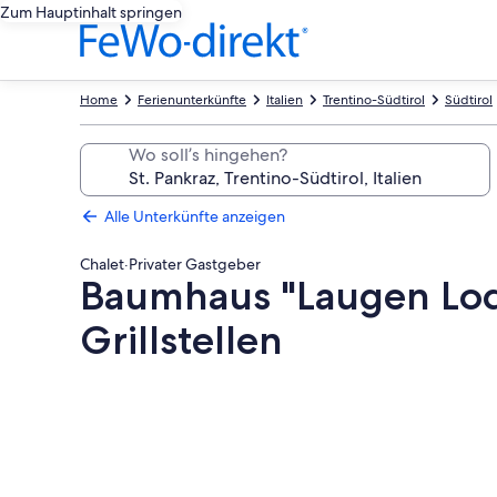
Zum Hauptinhalt springen
Home
Ferienunterkünfte
Italien
Trentino-Südtirol
Südtirol
Wo soll’s hingehen?
Alle Unterkünfte anzeigen
Chalet
·
Privater Gastgeber
Baumhaus "Laugen Lod
Grillstellen
Fotogalerie
von
Baumhaus
"Laugen