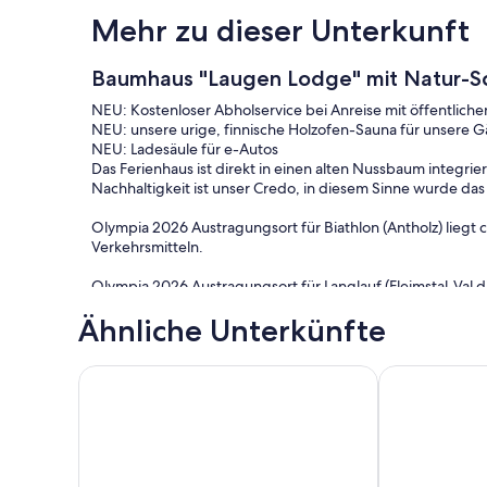
Mehr zu dieser Unterkunft
Baumhaus "Laugen Lodge" mit Natur-Sch
NEU: Kostenloser Abholservice bei Anreise mit öffentliche
NEU: unsere urige, finnische Holzofen-Sauna für unsere Gä
NEU: Ladesäule für e-Autos
Das Ferienhaus ist direkt in einen alten Nussbaum integri
Nachhaltigkeit ist unser Credo, in diesem Sinne wurde das 
Olympia 2026 Austragungsort für Biathlon (Antholz) liegt c
Verkehrsmitteln.
Olympia 2026 Austragungsort für Langlauf (Fleimstal-Val di
öffentlichen Verkehrsmitteln;
Ähnliche Unterkünfte
Kinder bis zu 16. Jahren übernachten kostenlos!
Torre Home - Einzelhaus mit Garten in der Stadt Boz
Weingut Messn
Es ist sehr ruhig gelegen und es ist ein kompletter Mass
selbstverständlich nachhaltig errichtet und mit lokalen H
Bauer aus dem Ort, die komplette Elektroanlage ist strahlu
Tischler hergestellt und mit natürlichen Ölen behandelt.
Das Haus verfügt über einen direkten Zugang zum nahegel