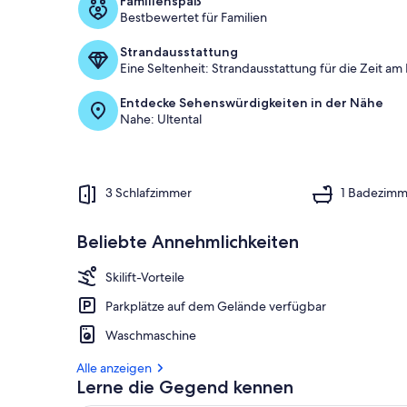
Familienspaß
Bestbewertet für Familien
1
%
Strandausstattung
Eine Seltenheit: Strandausstattung für die Zeit am
d
e
Entdecke Sehenswürdigkeiten in der Nähe
r
Nahe: Ultental
G
ä
s
t
3 Schlafzimmer
1 Badezimm
e
b
e
Beliebte Annehmlichkeiten
w
e
Skilift-Vorteile
r
t
Parkplätze auf dem Gelände verfügbar
u
n
Waschmaschine
g
e
Alle anzeigen
n
Lerne die Gegend kennen