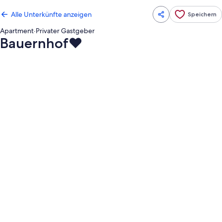
Alle Unterkünfte anzeigen
Speichern
Apartment
·
Privater Gastgeber
Bauernhof❤
Fotogalerie
von
Bauernhof
❤