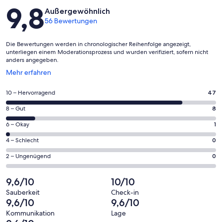
Bewertungen
9,8
Außergewöhnlich
56 Bewertungen
Die Bewertungen werden in chronologischer Reihenfolge angezeigt,
unterliegen einem Moderationsprozess und wurden verifiziert, sofern nicht
anders angegeben.
Wird
Mehr erfahren
in
einem
47
10 – Hervorragend
47
neuen
von
Fenster
8
8 – Gut
8
insgesamt
geöffnet
von
56
1
6 – Okay
1
insgesamt
Gästebewertungen
von
56
0
4 – Schlecht
0
haben
insgesamt
Gästebewertungen
von
eine
56
0
2 – Ungenügend
0
haben
insgesamt
Bewertung
Gästebewertungen
von
eine
56
von
haben
insgesamt
9,6/10
10/10
Bewertung
Gästebewertungen
10
eine
56
von
haben
Sauberkeit
Check-in
-
Bewertung
Gästebewertungen
9,6/10
9,6/10
8
eine
Hervorragend
von
haben
-
Bewertung
Kommunikation
Lage
6
eine