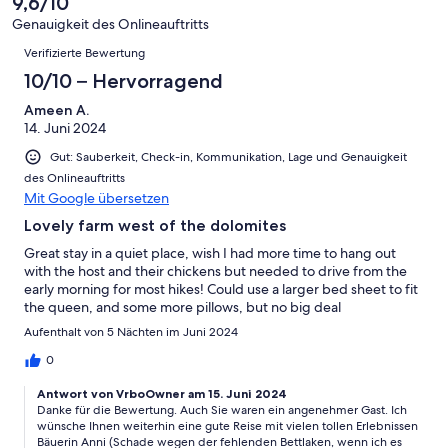
9,6/10
Gut
von
-
Bewertung
4
Genauigkeit des Onlineauftritts
Okay
von
Bewertungen
-
Verifizierte Bewertung
2
Schlecht
-
10/10 – Hervorragend
Ungenügend
Ameen A.
14. Juni 2024
Gut: Sauberkeit, Check-in, Kommunikation, Lage und Genauigkeit
des Onlineauftritts
Mit Google übersetzen
Lovely farm west of the dolomites
Great stay in a quiet place, wish I had more time to hang out
with the host and their chickens but needed to drive from the
early morning for most hikes! Could use a larger bed sheet to fit
the queen, and some more pillows, but no big deal
Aufenthalt von 5 Nächten im Juni 2024
0
Antwort von VrboOwner am 15. Juni 2024
Danke für die Bewertung. Auch Sie waren ein angenehmer Gast. Ich
wünsche Ihnen weiterhin eine gute Reise mit vielen tollen Erlebnissen
Bäuerin Anni (Schade wegen der fehlenden Bettlaken, wenn ich es