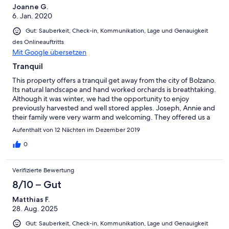
Joanne G.
6. Jan. 2020
Gut: Sauberkeit, Check-in, Kommunikation, Lage und Genauigkeit
des Onlineauftritts
Mit Google übersetzen
Tranquil
This property offers a tranquil get away from the city of Bolzano.
Its natural landscape and hand worked orchards is breathtaking.
Although it was winter, we had the opportunity to enjoy
previously harvested and well stored apples. Joseph, Annie and
their family were very warm and welcoming. They offered us a
glimpse of their culture and lifestyle which to us, is always a
Aufenthalt von 12 Nächten im Dezember 2019
treasurable experience.
0
Verifizierte Bewertung
8/10 – Gut
Matthias F.
28. Aug. 2025
Gut: Sauberkeit, Check-in, Kommunikation, Lage und Genauigkeit