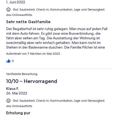
1. Juni 2022
Gut: Sauberkeit, Check-in, Kommunikation, Lage und Genauigkeit
des Onlineauftritts
Sehr nette Gastfamilie
Der Regalterhof ist sehr ruhig gelegen. Man muss auf jeden Fall
mit dem Auto fahren. Es gibt zwar eine Busverbindung, die
fährt aber selten am Tag. Die Ausstattung der Wohnung ist
zweckmäßig aber sehr einfach gehalten. Man kann nicht im
Stehen in der Badewanne duschen. Die Familie Pilcher ist eine
sehr nette, herzliche Gastfamilie. Wir haben uns sehr wohl
Aufenthalt von 7 Nächten im Mai 2022
gefühlt.
0
Verifizierte Bewertung
10/10 – Hervorragend
Klaus F.
26. Mai 2022
Gut: Sauberkeit, Check-in, Kommunikation, Lage und Genauigkeit
des Onlineauftritts
Erholung pur