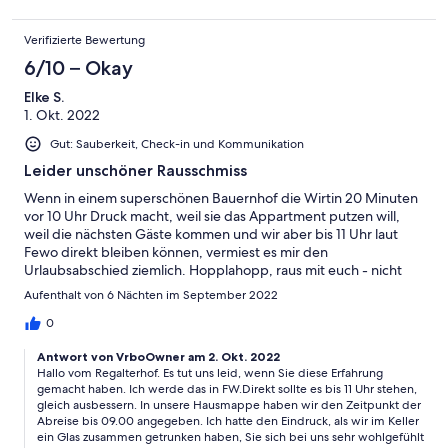
Verifizierte Bewertung
6/10 – Okay
Elke S.
1. Okt. 2022
Gut: Sauberkeit, Check-in und Kommunikation
Leider unschöner Rausschmiss
Wenn in einem superschönen Bauernhof die Wirtin 20 Minuten
vor 10 Uhr Druck macht, weil sie das Appartment putzen will,
weil die nächsten Gäste kommen und wir aber bis 11 Uhr laut
Fewo direkt bleiben können, vermiest es mir den
Urlaubsabschied ziemlich. Hopplahopp, raus mit euch - nicht
schön!!!
Aufenthalt von 6 Nächten im September 2022
0
Antwort von VrboOwner am 2. Okt. 2022
Hallo vom Regalterhof. Es tut uns leid, wenn Sie diese Erfahrung
gemacht haben. Ich werde das in FW.Direkt sollte es bis 11 Uhr stehen,
gleich ausbessern. In unsere Hausmappe haben wir den Zeitpunkt der
Abreise bis 09.00 angegeben. Ich hatte den Eindruck, als wir im Keller
ein Glas zusammen getrunken haben, Sie sich bei uns sehr wohlgefühlt