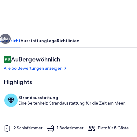
rück
Weiter
13+
Übersicht
Ausstattung
Lage
Richtlinien
Bewertungen
Außergewöhnlich
9,8
9,8 von 10.
Alle 56 Bewertungen anzeigen
Highlights
Strandausstattung
Eine Seltenheit: Strandausstattung für die Zeit am Meer.
Unterkunftsgelände
2 Schlafzimmer
1 Badezimmer
Platz für 5 Gäste