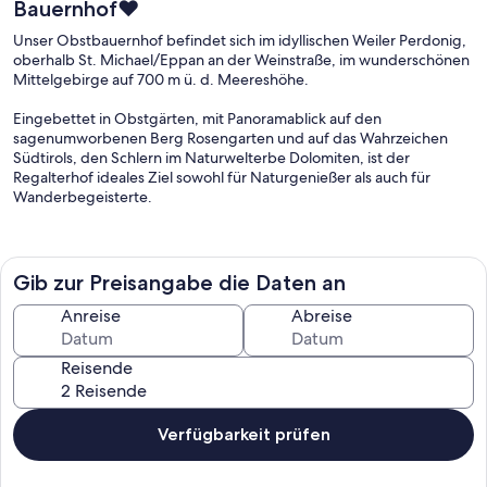
Bauernhof❤
Unser Obstbauernhof befindet sich im idyllischen Weiler Perdonig,
oberhalb St. Michael/Eppan an der Weinstraße, im wunderschönen
Mittelgebirge auf 700 m ü. d. Meereshöhe.
Eingebettet in Obstgärten, mit Panoramablick auf den
sagenumworbenen Berg Rosengarten und auf das Wahrzeichen
Südtirols, den Schlern im Naturwelterbe Dolomiten, ist der
Regalterhof ideales Ziel sowohl für Naturgenießer als auch für
Wanderbegeisterte.
Als Ausgangspunkt vieler Wanderungen und Mountainbike -
Touren bietet Ihnen unser Bauernhof die Möglichkeit, zusammen
mit Ihrer Familie oder Ihren Freunden die Natur des umgebenden
Gib zur Preisangabe die Daten an
Wandergebietes zu erleben.
Anreise
Abreise
Aktivitäten am Hof: Als ausgebildete Natur und Landschaftsführerin
gibt Ihnen die Bäuerin viele nützliche Hinweise für Wanderungen. In
Reisende
unserer umfangreichen Bücherecke finden Sie zahlreiche
Wanderunterlagen, viele Hinweise zu Kräutern, die Sie auch in
unseren Kräutergarten selbst beriechen und ausprobieren können,
und Kochrezepte der Südtiroler Küche. Das alles verlangt nach noch
Verfügbarkeit prüfen
mehr Urlaub…