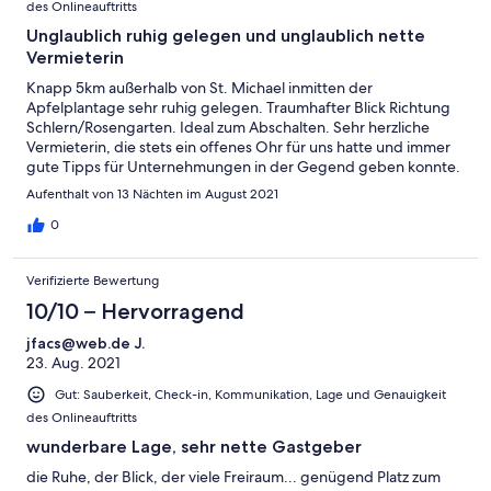
des Onlineauftritts
Unglaublich ruhig gelegen und unglaublich nette
Vermieterin
Knapp 5km außerhalb von St. Michael inmitten der
Apfelplantage sehr ruhig gelegen. Traumhafter Blick Richtung
Schlern/Rosengarten. Ideal zum Abschalten. Sehr herzliche
Vermieterin, die stets ein offenes Ohr für uns hatte und immer
gute Tipps für Unternehmungen in der Gegend geben konnte.
Sehr zu empfehlen ist der hausgemachte Apfelsaft und die
Aufenthalt von 13 Nächten im August 2021
hervorragende Marmelade (Apfelstrudel!).
0
Verifizierte Bewertung
10/10 – Hervorragend
jfacs@web.de J.
23. Aug. 2021
Gut: Sauberkeit, Check-in, Kommunikation, Lage und Genauigkeit
des Onlineauftritts
wunderbare Lage, sehr nette Gastgeber
die Ruhe, der Blick, der viele Freiraum... genügend Platz zum