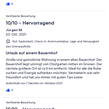
auch zu bestaunen. Herr und Frau Pichler sind sehr nett,
0
kümmern sich sehr um ihre Gäste mit Rat und Tat. Danke dafür
Verifizierte Bewertung
10/10 – Hervorragend
Jürgen M.
20. Okt. 2021
Gut: Sauberkeit, Check-in, Kommunikation, Lage und Genauigkeit
des Onlineauftritts
Urlaub auf einem Bauernhof
Große und gemütliche Wohnung in einem alten Bauernhof. Der
Bauernhof liegt umringt von Obstgärten mitten im Grünen. Der
nächste größere Ort ist ca 5 km entfernt. Ideal für alle die Ruhe
suchen und Energie auftanken möchten. Vermieterin war sehr
freundlich und hat uns immer mit guten Tips sowie
verschiedenen Köstlichkeiten des Hofs versorgt. Wir haben
Aufenthalt von 7 Nächten im Oktober 2021
unsren Urlaub in einer persönlichen Atmosphäre und in einer
tollen Landschaft sehr genossen.
0
Verifizierte Bewertung