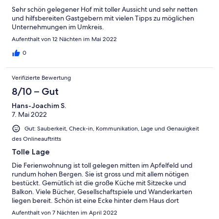
Sehr schön gelegener Hof mit toller Aussicht und sehr netten
und hilfsbereiten Gastgebern mit vielen Tipps zu möglichen
Unternehmungen im Umkreis.
Aufenthalt von 12 Nächten im Mai 2022
0
Verifizierte Bewertung
8/10 – Gut
Hans-Joachim S.
7. Mai 2022
Gut: Sauberkeit, Check-in, Kommunikation, Lage und Genauigkeit
des Onlineauftritts
Tolle Lage
Die Ferienwohnung ist toll gelegen mitten im Apfelfeld und
rundum hohen Bergen. Sie ist gross und mit allem nötigen
bestückt. Gemütlich ist die große Küche mit Sitzecke und
Balkon. Viele Bücher, Gesellschaftspiele und Wanderkarten
liegen bereit. Schön ist eine Ecke hinter dem Haus dort
befinden sich Tisch und Bänke für ein Picknick oder nur zum
Aufenthalt von 7 Nächten im April 2022
verweilen. Für Kinder sind Schaukeln aufgestellt. Kleintiere sind