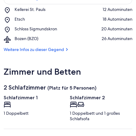
Place,
Kellerei St. Pauls
‪12 Autominuten‬
Kellerei
Auf Karte anzeigen
Place,
Etsch
‪18 Autominuten‬
St.
Etsch
Pauls
Place,
Schloss Sigmundskron
‪20 Autominuten‬
Schloss
Airport,
Bozen (BZO)
‪26 Autominuten‬
Sigmundskron
Bozen
(BZO)
Weitere Infos zu dieser Gegend
Zimmer und Betten
2 Schlafzimmer
(Platz für 5 Personen)
Schlafzimmer 1
Schlafzimmer 2
1 Doppelbett
1 Doppelbett und 1 großes
Schlafsofa