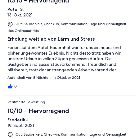
10/10 – Hervorragend
Peter S.
13. Okt. 2021
Gut: Sauberkeit, Check-in, Kommunikation, Lage und Genauigkeit
des Onlineauftritts
Erholung weit ab von Lärm und Stress
Ferien auf dem Apfel-Bauernhof war für uns ein neues und
bisher ungewohntes Erlebnis. Nichts desto trotz haben wir
unseren Urlaub in vollen Zügen geniessen dürfen. Die
Gastgeber sind äusserst zuvorkommend, freundlich und
hilfsbereit, trotz der anstrengenden Arbeit während der
Erntezeit! Für Natur liebende Wanderer und Familien mit
Aufenthalt von 8 Nächten im Oktober 2021
Kindern nur zu empfehlen.
0
Verifizierte Bewertung
10/10 – Hervorragend
Frederik J.
19. Sept. 2021
Gut: Sauberkeit, Check-in, Kommunikation, Lage und Genauigkeit