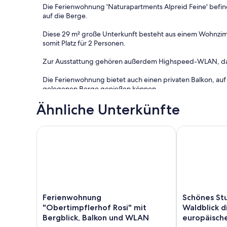
Die Ferienwohnung 'Naturapartments Alpreid Feine' befinde
auf die Berge.
Diese 29 m² große Unterkunft besteht aus einem Wohnzim
somit Platz für 2 Personen.
Zur Ausstattung gehören außerdem Highspeed-WLAN, das f
Die Ferienwohnung bietet auch einen privaten Balkon, auf
gelegenen Berge genießen können.
Ähnliche Unterkünfte
In der Nähe gibt es einen natürlichen Badeteich.
Ein Parkplatz ist in einer Garage vorhanden.
Ferienwohnung "Obertimpflerhof Rosi" mit Bergbli
Schönes Stud
Das Mitbringen von Haustieren ist auf Anfrage erlaubt.
Eine Klimaanlage ist nicht vorhanden.
Die Unterkunft verfügt über einen stufenlosen Innenberei
Ferienwohnung
Schönes
Ferienwohnung
Schönes Stu
Die Unterkunft verfügt über einen Abstellraum für Motorr
"Obertimpflerhof
Studio
"Obertimpflerhof Rosi" mit
Waldblick d
Rosi"
bei
Diese Unterkunft hat Recycling-Regeln, weitere Information
Bergblick, Balkon und WLAN
europäisch
mit
Bozen