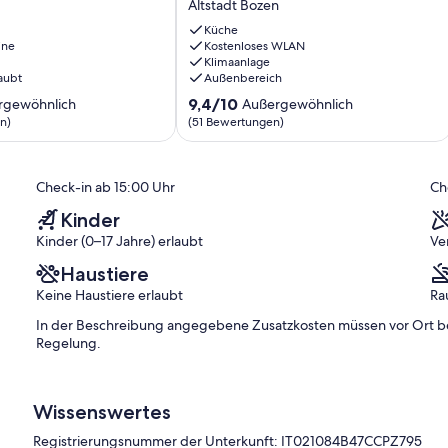
Altstadt Bozen
luxuriously
furnished
Küche
ine
with
Kostenloses WLAN
Klimaanlage
a
aubt
Außenbereich
sunny
roof
9.4
9,4/10
rgewöhnlich
Außergewöhnlich
eg
terrace
von
n)
(51 Bewertungen)
Altstadt
10,
Bozen
ich,
Außergewöhnlich,
(51
Check-in ab 15:00 Uhr
Ch
)
Bewertungen)
Kinder
Kinder (0–17 Jahre) erlaubt
Ve
Haustiere
Keine Haustiere erlaubt
Ra
In der Beschreibung angegebene Zusatzkosten müssen vor Ort beza
Regelung.
Wissenswertes
Registrierungsnummer der Unterkunft: IT021084B47CCPZ795