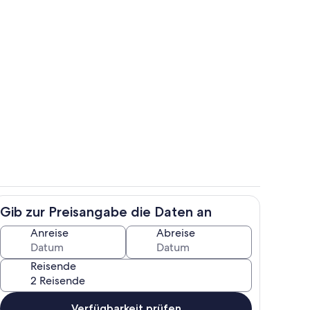
Außenbereich
Gib zur Preisangabe die Daten an
h
Zimmer
Anreise
Abreise
Reisende
Verfügbarkeit prüfen