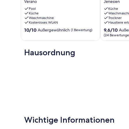
Verano
Jenesien
Bergblick,
-
Balkon
mit
Pool
Küche
und
Küche
Waldblick
Waschmasch
Waschmaschine
Trockner
WLAN
direkt
Kostenloses WLAN
Haustiere erl
Verano
am
europäischen
10.0
9.6
10/10
9,6/10
Außergewöhnlich
Auße
(1 Bewertung)
Fernwanderw
von
von
(24 Bewertunge
E5
10,
10,
Jenesien
Außergewöhnlich,
Außergewöhnl
(1
Hausordnung
(24
Bewertung)
Bewertungen
Wichtige Informationen