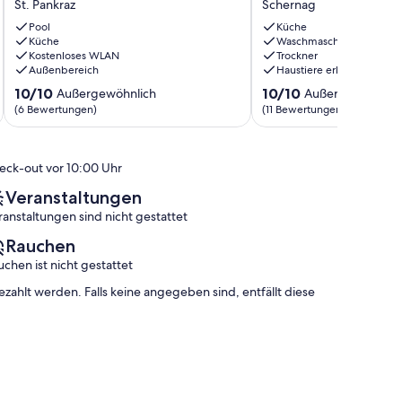
Nals
St. Pankraz
Schernag
mit
Balkon
Bergblick,
Gartenblick.
Pool
Küche
Garten
Küche
Zentrale
Waschmaschine
Kostenloses WLAN
Trockner
&
Lage
Außenbereich
Haustiere erlaubt
WLAN
in
St.
Nals
10.0
10.0
10/10
10/10
Außergewöhnlich
Außergewöhnlic
Pankraz
Schernag
von
von
(6 Bewertungen)
(11 Bewertungen)
10,
10,
Außergewöhnlich,
Außergewöhnlich,
(6
(11
eck-out vor 10:00 Uhr
Bewertungen)
Bewertungen)
Veranstaltungen
ranstaltungen sind nicht gestattet
Rauchen
uchen ist nicht gestattet
hlt werden. Falls keine angegeben sind, entfällt diese