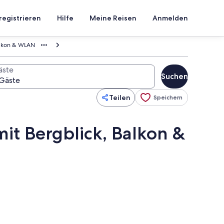
registrieren
Hilfe
Meine Reisen
Anmelden
Balkon & WLAN
äste
Suchen
Teilen
Speichern
it Bergblick, Balkon &