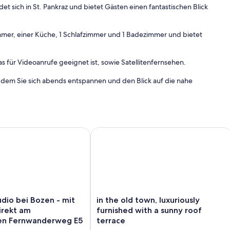
t sich in St. Pankraz und bietet Gästen einen fantastischen Blick
mer, einer Küche, 1 Schlafzimmer und 1 Badezimmer und bietet
ür Videoanrufe geeignet ist, sowie Satellitenfernsehen.
 dem Sie sich abends entspannen und den Blick auf die nahe
ck, Balkon und WLAN
io bei Bozen - mit Waldblick direkt am europäischen Fernwa
in the old town, luxuriously furnished
ch.
in
dio bei Bozen - mit
in the old town, luxuriously
ad und Fahrrad sowie ein Skidepot.
the
irekt am
furnished with a sunny roof
old
en sind vor Ort erhältlich.
en Fernwanderweg E5
terrace
town,