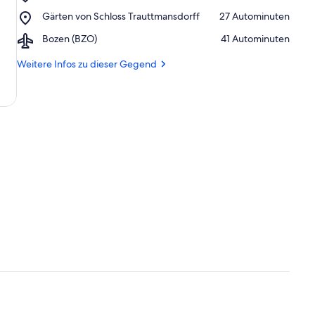
Therme
Place,
Gärten von Schloss Trauttmansdorff
‪27 Autominuten‬
Meran
Gärten
Airport,
Bozen (BZO)
‪41 Autominuten‬
von
Bozen
Schloss
(BZO)
Weitere Infos zu dieser Gegend
Trauttmansdorff