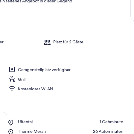
ein seltenes Angebot in dieser Gegend.
er
Platz für 2 Gäste
Garagenstellplatz verfügbar
Grill
Kostenloses WLAN
Place,
Ultental
‪1 Gehminute‬
Ultental
Place,
Therme Meran
‪26 Autominuten‬