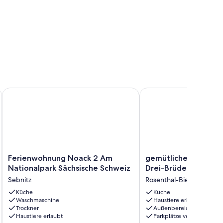
ischen Schweiz - klein, ruhig & mit Terrasse
Ferienwohnung Noack 2 Am Nationalpark Sächsische Schwei
gemütliche Auszeit au
Ferienwohnung
gemütliche
Ferienwohnung Noack 2 Am
gemütliche Auszeit 
Noack
Auszeit
Nationalpark Sächsische Schweiz
Drei-Brüder-Hof
2
auf
Sebnitz
Rosenthal-Bielatal
Am
dem
Nationalpark
Küche
Drei-
Küche
Waschmaschine
Haustiere erlaubt
Sächsische
Brüder-
Trockner
Außenbereich
Schweiz
Hof
Haustiere erlaubt
Parkplätze verfügbar
Sebnitz
Rosenthal-