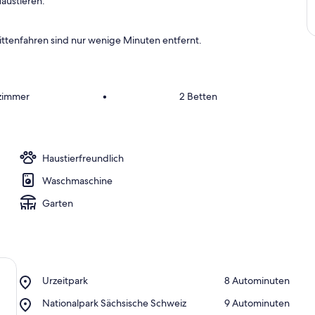
austieren.
n
a
ittenfahren sind nur wenige Minuten entfernt.
m
b
e
s
fzimmer
•
2 Betten
t
e
n
b
Haustierfreundlich
e
Waschmaschine
w
e
Garten
r
t
e
t
e
n
Place,
Urzeitpark
‪8 Autominuten‬
Urzeitpark
U
Place,
Nationalpark Sächsische Schweiz
‪9 Autominuten‬
n
Nationalpark