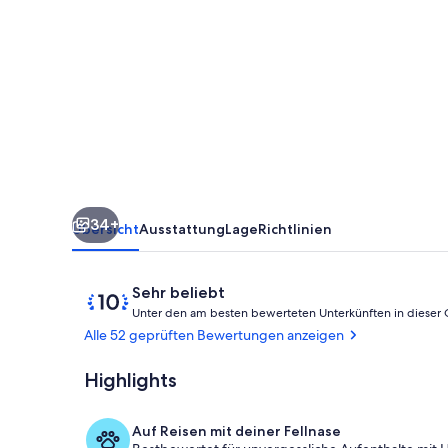
Seidenblumenstadt
Sebnitz
in
der
Sächsischen
Schweiz
34+
Übersicht
Ausstattung
Lage
Richtlinien
Bewertungen
10
Sehr beliebt
von
Unter den am besten bewerteten Unterkünften in dieser
10,
Alle 52 geprüften Bewertungen anzeigen
Sehr
beliebt
Highlights
Unterkunfts
Auf Reisen mit deiner Fellnase