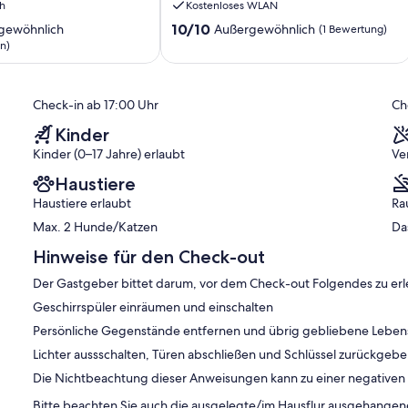
h
Kostenloses WLAN
ruhig
-
&
10.0
10/10
gewöhnlich
Außergewöhnlich
(1 Bewertung)
mit
von
n)
Terrasse
10,
Neustadt
ich,
Außergewöhnlich,
in
(1
Check-in ab 17:00 Uhr
Ch
Sachsen
)
Bewertung)
Kinder
Kinder (0–17 Jahre) erlaubt
Ve
Haustiere
Haustiere erlaubt
Ra
Max. 2 Hunde/Katzen
Da
Hinweise für den Check-out
Der Gastgeber bittet darum, vor dem Check-out Folgendes zu erl
Geschirrspüler einräumen und einschalten
Persönliche Gegenstände entfernen und übrig gebliebene Leben
Lichter aussschalten, Türen abschließen und Schlüssel zurückgeb
Die Nichtbeachtung dieser Anweisungen kann zu einer negative
Bitte beachten Sie auch die ausgelegte/im Hausflur ausgehang