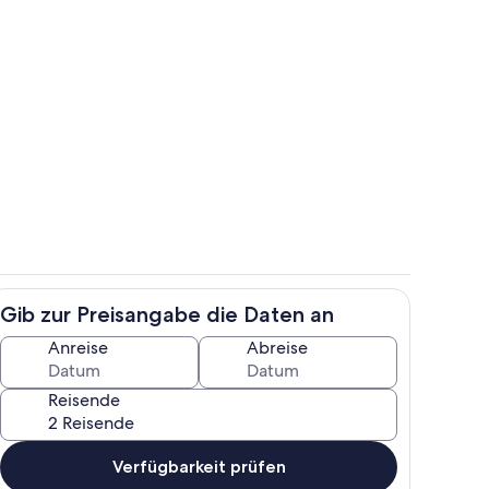
ch
Unterkunftsgelände
Gib zur Preisangabe die Daten an
r
Flur
Anreise
Abreise
Reisende
Verfügbarkeit prüfen