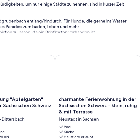
digkeiten, um nur einige Städte zu nennen, sind in kurzer Zeit
ldgrubenbach entlang/hindurch. Für Hunde, die gerne ins Wasser
ines Paradies zum baden, toben und mehr.
icken zu lassen, da ein Briefkasten vorhanden ist.
 Sebnitz
g "Apfelgarten" am Rand der Sächsischen Schweiz in Dobra
charmante Ferienwohnung in der Sächs
ng
charmante
ung "Apfelgarten"
charmante Ferienwohnung in der
Ferienwohnung
r Sächsischen Schweiz
Sächsischen Schweiz - klein, ruhig
in
& mit Terrasse
der
-Dittersbach
Neustadt in Sachsen
Sächsischen
Schweiz
Pool
ine
-
Küche
 WLAN
Haustiere erlaubt
klein,