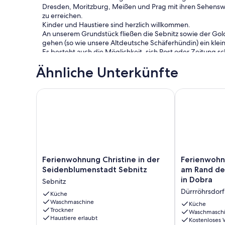
Dresden, Moritzburg, Meißen und Prag mit ihren Sehenswür
zu erreichen.
Kinder und Haustiere sind herzlich willkommen.
An unserem Grundstück fließen die Sebnitz sowie der Go
gehen (so wie unsere Altdeutsche Schäferhündin) ein kle
Es besteht auch die Möglichkeit, sich Post oder Zeitung sch
Ähnliche Unterkünfte
Ferienwohnung Christine in der Seidenblumenstadt
Ferienwohnun
Ferienwohnung
Ferienwohnu
Ferienwohnung Christine in der
Ferienwohn
Christine
"Apfelgarten"
Seidenblumenstadt Sebnitz
am Rand de
in
am
in Dobra
Sebnitz
der
Rand
Dürrröhrsdorf
Seidenblumenstadt
Küche
der
Waschmaschine
Sebnitz
Sächsischen
Küche
Trockner
Sebnitz
Schweiz
Waschmasch
Haustiere erlaubt
Kostenloses
in