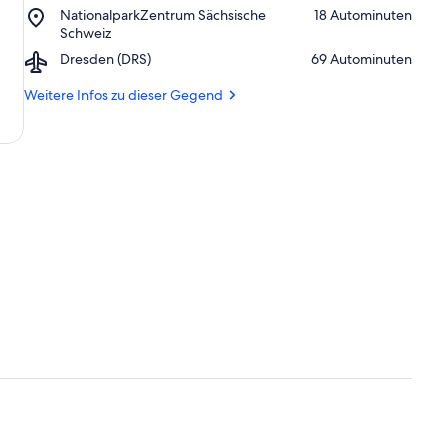
t
Place,
NationalparkZentrum Sächsische
‪18 Autominuten‬
Sächsische
e
NationalparkZentrum
Schweiz
Schweiz
r
Sächsische
Airport,
Dresden (DRS)
‪69 Autominuten‬
k
Schweiz
Dresden
ü
(DRS)
Weitere Infos zu dieser Gegend
n
f
t
e
n
i
n
d
i
e
s
e
r
G
e
g
e