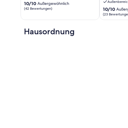
Außenbereic
10.0
10/10
Dobra
Außergewöhnlich
von
Dürrröhrsdorf
10.0
(42 Bewertungen)
10/10
Außer
10,
Dittersbach
von
(23 Bewertunge
Außergewöhnlich,
10,
(42
Außergewöhnl
Bewertungen)
Hausordnung
(23
Bewertungen