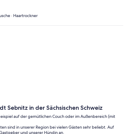
n
d
Dusche · Haartrockner
t Sebnitz in der Sächsischen Schweiz
eispiel auf der gemütlichen Couch oder im Außenbereich (mit
n sind in unserer Region bei vielen Gästen sehr beliebt. Auf
Gastgeber und unserer Hündin an.