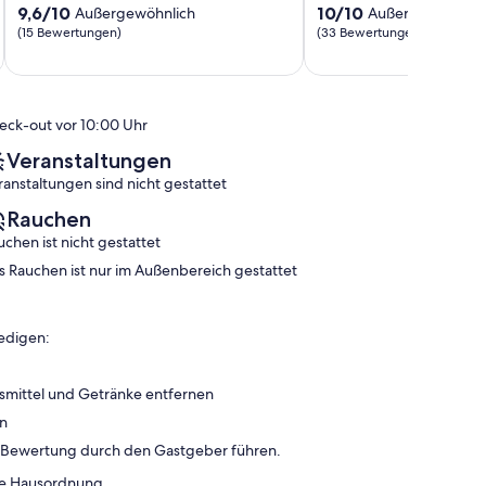
9.6
10.0
9,6/10
Bielatal
10/10
Außergewöhnlich
Außergewöhnlic
von
von
(15 Bewertungen)
(33 Bewertungen)
10,
10,
Außergewöhnlich,
Außergewöhnlich,
(15
(33
Bewertungen)
Bewertungen)
eck-out vor 10:00 Uhr
Veranstaltungen
ranstaltungen sind nicht gestattet
Rauchen
uchen ist nicht gestattet
s Rauchen ist nur im Außenbereich gestattet
edigen:
smittel und Getränke entfernen
en
n Bewertung durch den Gastgeber führen.
ene Hausordnung