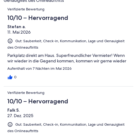
4
Genauigkeit des Onlineauftritts
Okay
von
Bewertungen
-
Verifizierte Bewertung
2
Schlecht
-
10/10 – Hervorragend
Ungenügend
Stefan a.
11. Mai 2026
Gut: Sauberkeit, Check-in, Kommunikation, Lage und Genauigkeit
des Onlineauftritts
Parkplatz direkt am Haus. Superfreundlicher Vermieter! Wenn
wir wieder in die Gegend kommen, kommen wir gerne wieder
Aufenthalt von 7 Nächten im Mai 2026
0
Verifizierte Bewertung
10/10 – Hervorragend
Falk S.
27. Dez. 2025
Gut: Sauberkeit, Check-in, Kommunikation, Lage und Genauigkeit
des Onlineauftritts