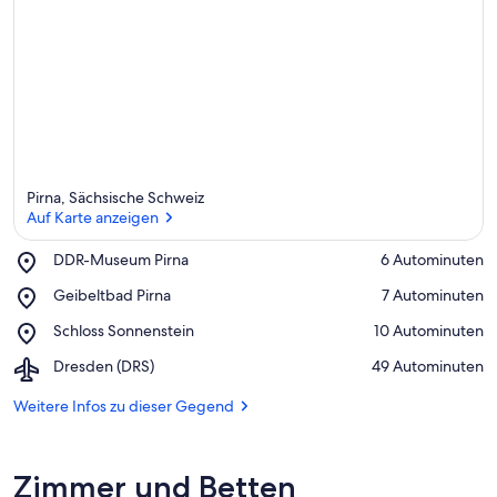
Pirna, Sächsische Schweiz
Auf Karte anzeigen
Place,
DDR-Museum Pirna
‪6 Autominuten‬
DDR-
Auf Karte anzeigen
Place,
Geibeltbad Pirna
‪7 Autominuten‬
Museum
Geibeltbad
Pirna
Place,
Schloss Sonnenstein
‪10 Autominuten‬
Pirna
Schloss
Airport,
Dresden (DRS)
‪49 Autominuten‬
Sonnenstein
Dresden
(DRS)
Weitere Infos zu dieser Gegend
Zimmer und Betten