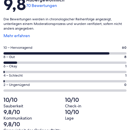
9,8
70 Bewertungen
Die Bewertungen werden in chronologischer Reihenfolge angezeigt,
unterliegen einem Moderationsprozess und wurden verifiziert, sofern nicht
anders angegeben.
Wird
Mehr erfahren
in
einem
60
10 – Hervorragend
60
neuen
von
Fenster
8
8 – Gut
8
insgesamt
geöffnet
von
70
1
6 – Okay
1
insgesamt
Gästebewertungen
von
70
1
4 – Schlecht
1
haben
insgesamt
Gästebewertungen
von
eine
70
0
2 – Ungenügend
0
haben
insgesamt
Bewertung
Gästebewertungen
von
eine
70
von
haben
insgesamt
10/10
10/10
Bewertung
Gästebewertungen
10
eine
70
von
haben
Sauberkeit
Check-in
-
Bewertung
Gästebewertungen
9,8/10
10/10
8
eine
Hervorragend
von
haben
-
Bewertung
Kommunikation
Lage
6
eine
9,8/10
Gut
von
-
Bewertung