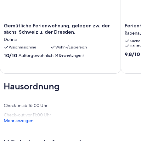
Gemütliche
Ferienh
Gemütliche Ferienwohnung, gelegen zw. der
Ferienh
Ferienwohnung,
"
sächs. Schweiz u. der Dresden.
Rabenau
gelegen
Polly
Dohna
Küche
zw.
"
Hausti
der
Waschmaschine
Wohn-/Essbereich
Rabena
sächs.
OT
9.8
9,8/10
10.0
10/10
Außergewöhnlich
(4 Bewertungen)
Schweiz
Oelsa
von
von
u.
10,
10,
der
Außerge
Außergewöhnlich,
Dresden.
(49
(4
Dohna
Bewert
Bewertungen)
Hausordnung
Check-in ab 16:00 Uhr
Check-out vor 11:00 Uhr
Mehr anzeigen