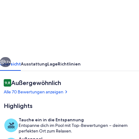
von
Gemütliches
Ferienhaus
mit
Außenpool
in
ruhiger
rück
Weiter
Lage
17+
Übersicht
Ausstattung
Lage
Richtlinien
am
Wald
Bewertungen
Außergewöhnlich
9,8
9,8 von 10.
Alle 70 Bewertungen anzeigen
Highlights
Tauche ein in die Entspannung
Entspanne dich im Pool mit Top-Bewertungen − deinem
Vermieter Heidrun und Wolfgang
perfekten Ort zum Relaxen.