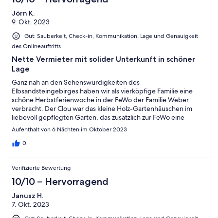
Jörn K.
9. Okt. 2023
Gut: Sauberkeit, Check-in, Kommunikation, Lage und Genauigkeit
des Onlineauftritts
Nette Vermieter mit solider Unterkunft in schöner
Lage
Ganz nah an den Sehenswürdigkeiten des
Elbsandsteingebirges haben wir als vierköpfige Familie eine
schöne Herbstferienwoche in der FeWo der Familie Weber
verbracht. Der Clou war das kleine Holz-Gartenhäuschen im
liebevoll gepflegten Garten, das zusätzlich zur FeWo eine
spannende Schlafmöglichkeit für Kinder bietet. Die FeWo selbst
Aufenthalt von 6 Nächten im Oktober 2023
ist sauber und einfach, aber funktional eingerichtet. Wer kein 5-
Sterne-Hotel erwartet und nach Tagesausflügen zum günstigen
0
Preis in aller Ruhe übernachten will, ist hier genau richtig. Der
Vermieter kümmert sich mit großem Engagement um die Gäste,
Verifizierte Bewertung
gibt gute Tipps für das Ausschwärmen in die Umgebung und ist
stets im Nachbarhaus vor Ort.
10/10 – Hervorragend
Janusz H.
7. Okt. 2023