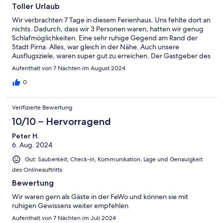
Toller Urlaub
Wir verbrachten 7 Tage in diesem Ferienhaus. Uns fehlte dort an
nichts. Dadurch, dass wir 3 Personen waren, hatten wir genug
Schlafmöglichkeiten. Eine sehr ruhige Gegend am Rand der
Stadt Pirna. Alles, war gleich in der Nähe. Auch unsere
Ausflugsziele, waren super gut zu erreichen. Der Gastgeber des
Ferienhauses ist sehr nett und hilfsbereit. Ich würde dort wieder
Aufenthalt von 7 Nächten im August 2024
eine tolle Zeit verbringen.
0
Verifizierte Bewertung
10/10 – Hervorragend
Peter H.
6. Aug. 2024
Gut: Sauberkeit, Check-in, Kommunikation, Lage und Genauigkeit
des Onlineauftritts
Bewertung
Wir waren gern als Gäste in der FeWo und können sie mit
ruhigen Gewissens weiter empfehlen
Aufenthalt von 7 Nächten im Juli 2024