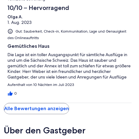
10/10 – Hervorragend
Olga A.
1. Aug. 2023
Gut: Sauberkeit, Check-in, Kommunikation, Lage und Genauigkeit
des Onlineauftritts
Gemütliches Haus
Die Lage ist ein toller Ausgangspunkt für sämtliche Ausflüge in
und um die Sächsische Schweiz. Das Haus ist sauber und
gemütlich und der Annex ist toll zum schlafen für etwas größere
Kinder. Herr Weber ist ein freundlicher und herzlicher
Gastgeber, der uns viele Ideen und Anregungen für Ausflüge
gegeben hat. Meine kinder und ich haben 10 tolle Tage in
Aufenthalt von 10 Nächten im Juli 2023
Sachsen verbracht!
0
Alle Bewertungen anzeigen
Über den Gastgeber