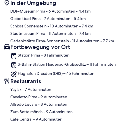
In der Umgebung
Karte
DDR-Museum Pirna
- 6 Autominuten
- 4.4 km
Geibeltbad Pirna
- 7 Autominuten
- 5.4 km
Schloss Sonnenstein
- 10 Autominuten
- 7.4 km
Stadtmuseum Pirna
- 11 Autominuten
- 7.4 km
Gedenkstätte Pirna-Sonnenstein
- 11 Autominuten
- 7.7 km
Fortbewegung vor Ort
Station Pirna – 8 Fahrminuten
S-Bahn-Station Heidenau-Großsedlitz – 11 Fahrminuten
Flughafen Dresden (DRS) – 45 Fahrminuten
Restaurants
‪Yaylak - ‬7 Autominuten
‪Canaletto Pirna - ‬9 Autominuten
‪Alfredo Eiscafe - ‬8 Autominuten
‪Zum Bettelmönch - ‬9 Autominuten
‪Café Central - ‬9 Autominuten