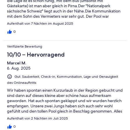
die Lage ist es schön ruhig, mit dem Bus (umsonst mit
Gästekarte) ist man aber gleich in Pirna.Der "Nationalpark
sächsische Schweiz" liegt auch in der Nähe.Die Kommunikation
mit dem Sohn des Vermieters war sehr gut. Der Pool war
erfrischend. Die Möglichkeit zum Grillen haben wir auch
Aufenthalt von 7 Nächten im August 2025
genutzt.
0
Verifizierte Bewertung
10/10 – Hervorragend
Marcel M.
6. Aug. 2025
Gut: Sauberkeit, Check-in, Kommunikation, Lage und Genauigkeit
des Onlineauftritts
Wir haben spontan einen Kurzurlaub in der Region gebucht und
sind dann auf dieses kleine aber schöne haus aufmerksam
geworden. Hat auch spontan geklappt und wir wurden herzlich
empfangen. Unsere zwei Jungs haben sich auch sehr wohl
gefühlt und den tollen Pool gleich in Beschlag genommen. Alles
in allem Top und die Stadt Pirna -hier vor allem der Altstadtkern,
Aufenthalt von 2 Nächten im Juli 2025
ist doch ein bezauberndes Fleckchen Erde. Wenns mal wieder
reinpasst, kommen wir gerne wieder.
0