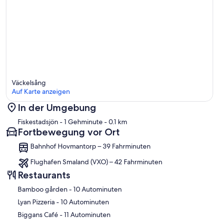
Väckelsång
Auf Karte anzeigen
In der Umgebung
Karte
Fiskestadsjön
- 1 Gehminute
- 0.1 km
Fortbewegung vor Ort
Bahnhof Hovmantorp – 39 Fahrminuten
Flughafen Smaland (VXO) – 42 Fahrminuten
Restaurants
‪Bamboo gården - ‬10 Autominuten
‪Lyan Pizzeria - ‬10 Autominuten
‪Biggans Café - ‬11 Autominuten