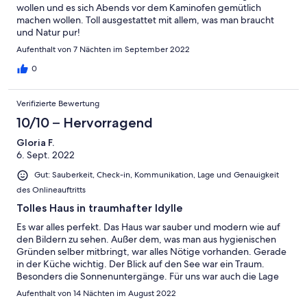
wollen und es sich Abends vor dem Kaminofen gemütlich
machen wollen. Toll ausgestattet mit allem, was man braucht
und Natur pur!
Aufenthalt von 7 Nächten im September 2022
0
Verifizierte Bewertung
10/10 – Hervorragend
Gloria F.
6. Sept. 2022
Gut: Sauberkeit, Check-in, Kommunikation, Lage und Genauigkeit
des Onlineauftritts
Tolles Haus in traumhafter Idylle
Es war alles perfekt. Das Haus war sauber und modern wie auf
den Bildern zu sehen. Außer dem, was man aus hygienischen
Gründen selber mitbringt, war alles Nötige vorhanden. Gerade
in der Küche wichtig. Der Blick auf den See war ein Traum.
Besonders die Sonnenuntergänge. Für uns war auch die Lage
perfekt. Viel Ruhe, aber guter Startpunkt für Ausflüge. Man
Aufenthalt von 14 Nächten im August 2022
fühlte sich auch sicher und wohl. Die Schlüsselübergabe und