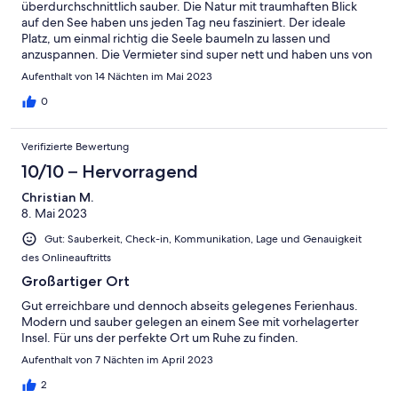
überdurchschnittlich sauber. Die Natur mit traumhaften Blick
auf den See haben uns jeden Tag neu fasziniert. Der ideale
Platz, um einmal richtig die Seele baumeln zu lassen und
anzuspannen. Die Vermieter sind super nett und haben uns von
der Buchung bis zur Abreise sehr gut betreut. Uns hat es an
Aufenthalt von 14 Nächten im Mai 2023
nichts gefehlt. Wir kommen wieder.
0
Verifizierte Bewertung
10/10 – Hervorragend
Christian M.
8. Mai 2023
Gut: Sauberkeit, Check-in, Kommunikation, Lage und Genauigkeit
des Onlineauftritts
Großartiger Ort
Gut erreichbare und dennoch abseits gelegenes Ferienhaus.
Modern und sauber gelegen an einem See mit vorhelagerter
Insel. Für uns der perfekte Ort um Ruhe zu finden.
Aufenthalt von 7 Nächten im April 2023
2