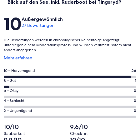
Blick auf den See, inkl. Ruderboot bei Tingsryd?
Bewertungen
10
Außergewöhnlich
27 Bewertungen
Die Bewertungen werden in chronologischer Reihenfolge angezeigt,
unterliegen einem Moderationsprozess und wurden verifiziert, sofern nicht
anders angegeben.
Wird
Mehr erfahren
in
einem
26
10 – Hervorragend
26
neuen
von
Fenster
1
8 – Gut
1
insgesamt
geöffnet
von
27
0
6 – Okay
0
insgesamt
Gästebewertungen
von
27
0
4 – Schlecht
0
haben
insgesamt
Gästebewertungen
von
eine
27
0
2 – Ungenügend
0
haben
insgesamt
Bewertung
Gästebewertungen
von
eine
27
von
haben
insgesamt
10/10
9,6/10
Bewertung
Gästebewertungen
10
eine
27
von
haben
Sauberkeit
Check-in
-
Bewertung
Gästebewertungen
9,8/10
10/10