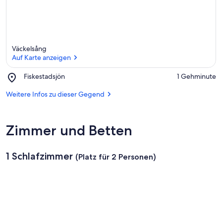
Väckelsång
Auf Karte anzeigen
Place,
Fiskestadsjön
‪1 Gehminute‬
Fiskestadsjön
Auf Karte anzeigen
Weitere Infos zu dieser Gegend
Zimmer und Betten
1 Schlafzimmer
(Platz für 2 Personen)