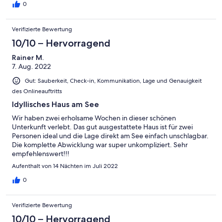
Abreise liefen ohne Probleme. Zudem sind Immo und seine Frau
0
sehr sympathisch und wären bei Problemen auch da gewesen.
Aber die gab es erst gar nicht.
Verifizierte Bewertung
10/10 – Hervorragend
Rainer M.
7. Aug. 2022
Gut: Sauberkeit, Check-in, Kommunikation, Lage und Genauigkeit
des Onlineauftritts
Idyllisches Haus am See
Wir haben zwei erholsame Wochen in dieser schönen
Unterkunft verlebt. Das gut ausgestattete Haus ist für zwei
Personen ideal und die Lage direkt am See einfach unschlagbar.
Die komplette Abwicklung war super unkompliziert. Sehr
empfehlenswert!!!
Aufenthalt von 14 Nächten im Juli 2022
0
Verifizierte Bewertung
10/10 – Hervorragend