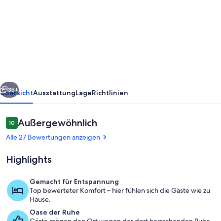
Kleines
Traumhäuschen
mit
freiem
Blick
auf
rück
Weiter
den
35+
Übersicht
Ausstattung
Lage
Richtlinien
See,
inkl.
Bewertungen
Außergewöhnlich
10
10 von 10.
Ruderboot
Alle 27 Bewertungen anzeigen
bei
Highlights
Tingsryd
Gemacht für Entspannung
Top bewerteter Komfort – hier fühlen sich die Gäste wie zu
Wohnbereich
Hause.
Oase der Ruhe