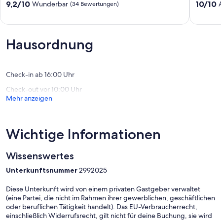
inkl.
Sauna
9.2
10.0
9,2/10
10/10
Wunderbar
(34 Bewertungen)
Boot
direkt
von
von
bei
am
10,
10,
Tingsryd
See
Wunderbar,
Außerge
Väckelsång
Hyllen
(34
(112
Hausordnung
Väckels
Bewertungen)
Bewert
Check-in ab 16:00 Uhr
Check-out vor 10:00 Uhr
Mehr anzeigen
Wichtige Informationen
Wissenswertes
Unterkunftsnummer
2992025
Diese Unterkunft wird von einem privaten Gastgeber verwaltet
(eine Partei, die nicht im Rahmen ihrer gewerblichen, geschäftlichen
oder beruflichen Tätigkeit handelt). Das EU-Verbraucherrecht,
einschließlich Widerrufsrecht, gilt nicht für deine Buchung, sie wird