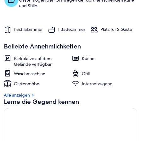
Gäste mögen den Ort wegen der dort herrschenden Ruhe
und Stille.
1 Schlafzimmer
1 Badezimmer
Platz für 2 Gäste
Beliebte Annehmlichkeiten
Parkplätze auf dem
Küche
Gelände verfügbar
Waschmaschine
Grill
Gartenmöbel
Internetzugang
Alle anzeigen
Lerne die Gegend kennen