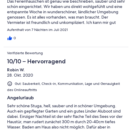
Das Ferienhäuschen ist genau wie beschrieben, sauber und sehr
schön eingerichtet. Wir haben uns direkt wohlgefühlt und eine
entspannte Woche in wunderschöner, ländlicher Umgebung
genossen. Es ist alles vorhanden, was man braucht. Der
Vermieter ist freundlich und unkompliziert. Ich kann mir gut
vorstellen, im nächsten Jahr nochmal wiederzukommen!
Aufenthalt von 7 Nächten im Juli 2021
0
Verifizierte Bewertung
10/10 – Hervorragend
Robin W.
28. Okt. 2020
Gut: Sauberkeit, Check-in, Kommunikation, Lage und Genauigkeit
des Onlineauftritts
Angelurlaub
Sehr schöne Stuga, hell, sauber und in schöner Umgebung.
Auch ein gepflegter Garten und ein gutes Linder Aluboot sind
dabei. Einziger Nachteil ist der sehr flache Teil des Sees vor der
Haustür, man rudert zunächst 300 m durch 20-40cm tiefes
Wasser. Baden am Haus also nicht möglich. Dafür aber in