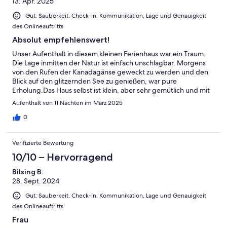
13. Apr. 2025
Gut: Sauberkeit, Check-in, Kommunikation, Lage und Genauigkeit
des Onlineauftritts
Absolut empfehlenswert!
Unser Aufenthalt in diesem kleinen Ferienhaus war ein Traum.
Die Lage inmitten der Natur ist einfach unschlagbar. Morgens
von den Rufen der Kanadagänse geweckt zu werden und den
Blick auf den glitzernden See zu genießen, war pure
Erholung.Das Haus selbst ist klein, aber sehr gemütlich und mit
allem ausgestattet, was man für einen entspannten Urlaub
Aufenthalt von 11 Nächten im März 2025
braucht. Die Ruhe, die man hier findet, ist unbezahlbar –
perfekt, um dem Alltagsstress zu entfliehen und neue Energie
0
zu tanken.Der See ist wunderschön und bietet Möglichkeiten
zum Baden oder Bootfahren (wir haben es im Frühjahr, April,
Verifizierte Bewertung
genossen).Der Vermieter ist sehr freundlich und hilfsbereit, die
Kommunikation unkompliziert. Wir haben uns von der ersten
10/10 – Hervorragend
Minute an wohlgefühlt und kommen garantiert wieder! Wer
Bilsing B.
eine Auszeit in der Natur sucht, ist hier genau richtig.
28. Sept. 2024
Gut: Sauberkeit, Check-in, Kommunikation, Lage und Genauigkeit
des Onlineauftritts
Frau