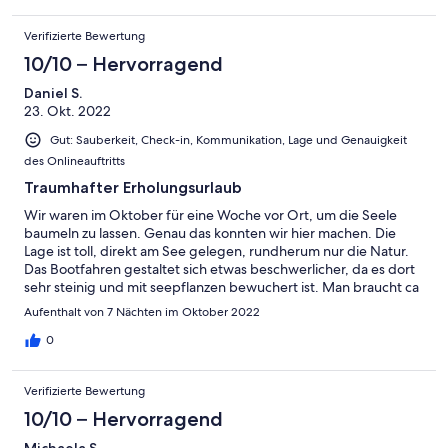
Verifizierte Bewertung
10/10 – Hervorragend
Daniel S.
23. Okt. 2022
Gut: Sauberkeit, Check-in, Kommunikation, Lage und Genauigkeit
des Onlineauftritts
Traumhafter Erholungsurlaub
Wir waren im Oktober für eine Woche vor Ort, um die Seele
baumeln zu lassen. Genau das konnten wir hier machen. Die
Lage ist toll, direkt am See gelegen, rundherum nur die Natur.
Das Bootfahren gestaltet sich etwas beschwerlicher, da es dort
sehr steinig und mit seepflanzen bewuchert ist. Man braucht ca
15-20 min bis man auf dem offenen See ist. Das hat dem ganzen
Aufenthalt von 7 Nächten im Oktober 2022
aber keinen Abbruch getan. Das Haus ist mit absolut allem
ausgestattet, was man braucht. Eine derartige Ausstattung
0
hatten wir noch nie. Die Gastgeber sind auch sehr nett. Wir
werden auf jeden Fall wiederkommen!
Verifizierte Bewertung
10/10 – Hervorragend