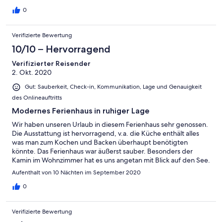
Möglichkeiten in der Umgebung und am Tiken.
0
Verifizierte Bewertung
10/10 – Hervorragend
Verifizierter Reisender
2. Okt. 2020
Gut: Sauberkeit, Check-in, Kommunikation, Lage und Genauigkeit
des Onlineauftritts
Modernes Ferienhaus in ruhiger Lage
Wir haben unseren Urlaub in diesem Ferienhaus sehr genossen.
Die Ausstattung ist hervorragend, v.a. die Küche enthält alles
was man zum Kochen und Backen überhaupt benötigten
könnte. Das Ferienhaus war äußerst sauber. Besonders der
Kamin im Wohnzimmer hat es uns angetan mit Blick auf den See.
Wir können dieses Haus wärmstens weiter empfehlen.
Aufenthalt von 10 Nächten im September 2020
0
Verifizierte Bewertung