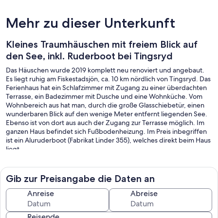
Mehr zu dieser Unterkunft
Kleines Traumhäuschen mit freiem Blick auf
den See, inkl. Ruderboot bei Tingsryd
Das Häuschen wurde 2019 komplett neu renoviert und angebaut.
Es liegt ruhig am Fiskestadsjön, ca. 10 km nördlich von Tingsryd. Das
Ferienhaus hat ein Schlafzimmer mit Zugang zu einer überdachten
Terrasse, ein Badezimmer mit Dusche und eine Wohnküche. Vom
Wohnbereich aus hat man, durch die große Glasschiebetür, einen
wunderbaren Blick auf den wenige Meter entfernt liegenden See.
Ebenso ist von dort aus auch der Zugang zur Terrasse möglich. Im
ganzen Haus befindet sich Fußbodenheizung. Im Preis inbegriffen
ist ein Aluruderboot (Fabrikat Linder 355), welches direkt beim Haus
liegt.
Das Ferienobjekt wird an bis zu maximal 2 Personen vermietet.
Aus Rücksicht auf Gäste mit Allergien, sind Haustiere in unseren
Gib zur Preisangabe die Daten an
Häusern nicht erlaubt.
Auf dem Nachbargelände befindet sich das Ferienhaus Söftestorp
Anreise
Abreise
8.
Reisende