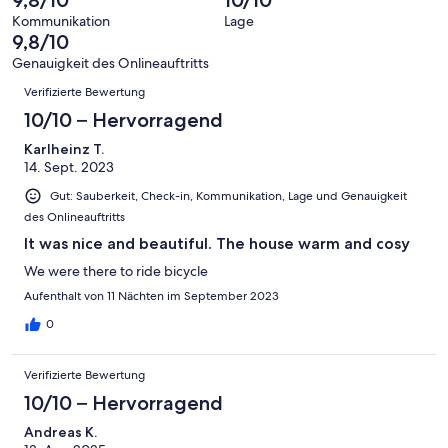
8
eine
Hervorragend
von
haben
-
Bewertung
Kommunikation
Lage
6
eine
9,8/10
Gut
von
-
Bewertung
4
Genauigkeit des Onlineauftritts
Okay
von
Bewertungen
-
Verifizierte Bewertung
2
Schlecht
-
10/10 – Hervorragend
Ungenügend
Karlheinz T.
14. Sept. 2023
Gut: Sauberkeit, Check-in, Kommunikation, Lage und Genauigkeit
des Onlineauftritts
It was nice and beautiful. The house warm and cosy
We were there to ride bicycle
Aufenthalt von 11 Nächten im September 2023
0
Verifizierte Bewertung
10/10 – Hervorragend
Andreas K.