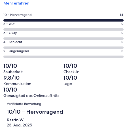
Wird
Mehr erfahren
in
einem
14
10 – Hervorragend
14
neuen
von
Fenster
0
8 – Gut
0
insgesamt
geöffnet
von
14
0
6 – Okay
0
insgesamt
Gästebewertungen
von
14
0
4 – Schlecht
0
haben
insgesamt
Gästebewertungen
von
eine
14
0
2 – Ungenügend
0
haben
insgesamt
Bewertung
Gästebewertungen
von
eine
14
von
haben
insgesamt
10/10
10/10
Bewertung
Gästebewertungen
10
eine
14
von
haben
Sauberkeit
Check-in
-
Bewertung
Gästebewertungen
9,8/10
10/10
8
eine
Hervorragend
von
haben
-
Bewertung
Kommunikation
Lage
6
eine
10/10
Gut
von
-
Bewertung
4
Genauigkeit des Onlineauftritts
Okay
von
Bewertungen
-
Verifizierte Bewertung
2
Schlecht
-
10/10 – Hervorragend
Ungenügend
Katrin W.
23. Aug. 2025