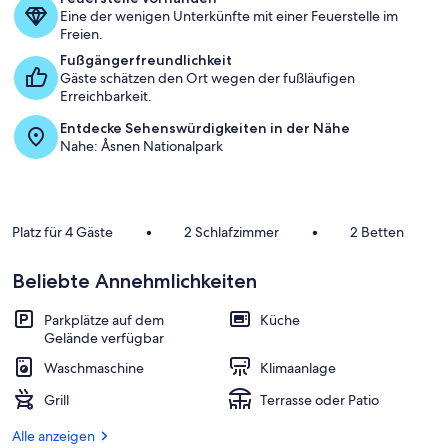
a
Eine der wenigen Unterkünfte mit einer Feuerstelle im
m
Freien.
b
Fußgängerfreundlichkeit
e
Gäste schätzen den Ort wegen der fußläufigen
s
Erreichbarkeit.
t
Entdecke Sehenswürdigkeiten in der Nähe
e
Nahe: Åsnen Nationalpark
n
b
e
w
Platz für 4 Gäste
•
2 Schlafzimmer
•
2 Betten
e
r
t
Beliebte Annehmlichkeiten
e
t
Parkplätze auf dem
Küche
e
Gelände verfügbar
n
Waschmaschine
Klimaanlage
U
n
Grill
Terrasse oder Patio
t
e
Alle anzeigen