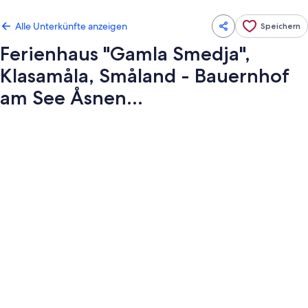
Alle Unterkünfte anzeigen
Speichern
Ferienhaus "Gamla Smedja",
Klasamåla, Småland - Bauernhof
am See Åsnen...
Fotogalerie
von