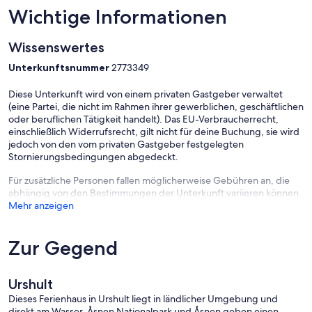
(*2)
Wichtige Informationen
Miete Handtücher: 5,- Euro/Person/Woche (1 kleines, 1 größeres
Handtuch)
Wissenswertes
Miete Bettwäsche: 15,- Euro/Person/Woche (1 Laken/1 Bettbezug/1
Unterkunftsnummer
2773349
Kissenbezug)
Diese Unterkunft wird von einem privaten Gastgeber verwaltet
(*3)
(eine Partei, die nicht im Rahmen ihrer gewerblichen, geschäftlichen
Miete Ruder-Boot:
oder beruflichen Tätigkeit handelt). Das EU-Verbraucherrecht,
einschließlich Widerrufsrecht, gilt nicht für deine Buchung, sie wird
25,- Euro/Tag
jedoch von den vom privaten Gastgeber festgelegten
Stornierungsbedingungen abgedeckt.
100,- Euro/Woche (d.h. 7 Tage nutzen, 4 Tage zahlen)
Für zusätzliche Personen fallen möglicherweise Gebühren an, die
150,- Euro/2 Wochen (d.h. 14 Tage nutzen, 6 Tage zahlen)
abhängig von den Bestimmungen der Unterkunft variieren können.
Mehr anzeigen
(*4)
Internet/WiFi/WLan, Glasfaser, ca. 100 Mbit/s, 25 Euro/Woche
Zur Gegend
(*5)
Die Endreinigung muss im Ferienhaus Gamla Smedja selbst
vorgenommen werden. Bitte geben Sie das Haus ordentlich und
Urshult
sauber, in dem Zustand in welchem Sie das Haus vorfanden zurück.
Dieses Ferienhaus in Urshult liegt in ländlicher Umgebung und
Anschrift: Ferienhaus "Gamla Smedja", Klasamåla Västergård 10, 362
direkt am Wasser. Åsnen Nationalpark und Åsnen geben einen