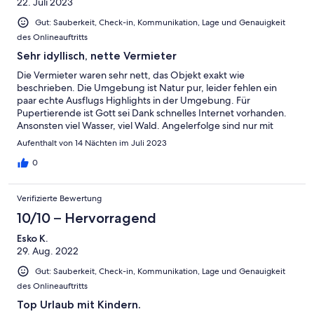
22. Juli 2023
Gut: Sauberkeit, Check-in, Kommunikation, Lage und Genauigkeit
des Onlineauftritts
Sehr idyllisch, nette Vermieter
Die Vermieter waren sehr nett, das Objekt exakt wie
beschrieben. Die Umgebung ist Natur pur, leider fehlen ein
paar echte Ausflugs Highlights in der Umgebung. Für
Pupertierende ist Gott sei Dank schnelles Internet vorhanden.
Ansonsten viel Wasser, viel Wald. Angelerfolge sind nur mit
etwas Kenntnis der richtigen Stellen garantiert.
Aufenthalt von 14 Nächten im Juli 2023
0
Verifizierte Bewertung
10/10 – Hervorragend
Esko K.
29. Aug. 2022
Gut: Sauberkeit, Check-in, Kommunikation, Lage und Genauigkeit
des Onlineauftritts
Top Urlaub mit Kindern.