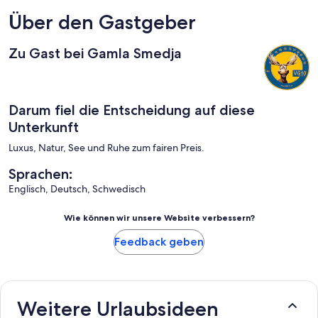
uns tatsächlich rundum wohl gefühlt. Konnten uns so sehr gut
erholen. Auch bei den "Ansprüche der heutigen Zeit" (WLAN,
Über den Gastgeber
riesiger Fernseher, etc.) blieben keine Wünsche offen. Wir
werden sicher nicht das letzte Mal in der "alten Schmiede"
Zu Gast bei Gamla Smedja
gewesen sein. Es gibt noch so viel in Südschweden zu
entdecken, zu erleben. 5 Sterne für diese Ferienwohnung.
Vielen Dank an die sehr netten Vermieter. Und denken Sie
immer daran, in welch wunderbarer Gegend Sie leben. :-)
Familie Wiese
Darum fiel die Entscheidung auf diese
Unterkunft
Luxus, Natur, See und Ruhe zum fairen Preis.
Sprachen:
Englisch, Deutsch, Schwedisch
Wie können wir unsere Website verbessern?
Feedback geben
Weitere Urlaubsideen