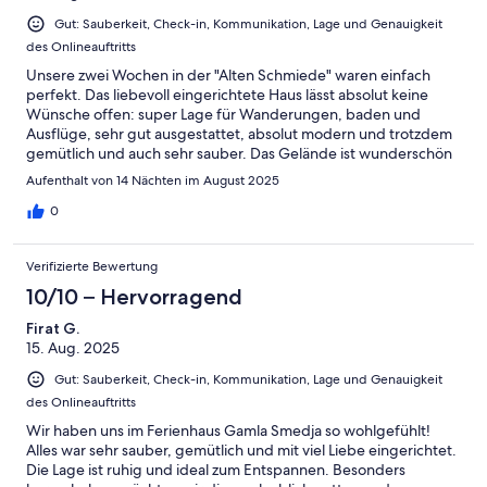
Gut: Sauberkeit, Check-in, Kommunikation, Lage und Genauigkeit
des Onlineauftritts
Unsere zwei Wochen in der "Alten Schmiede" waren einfach
perfekt. Das liebevoll eingerichtete Haus lässt absolut keine
Wünsche offen: super Lage für Wanderungen, baden und
Ausflüge, sehr gut ausgestattet, absolut modern und trotzdem
gemütlich und auch sehr sauber. Das Gelände ist wunderschön
und weitläufig.Der Kontakt mit den Vermietern sucht
Aufenthalt von 14 Nächten im August 2025
seinesgleichen: beide sind unglaublich herzlich, offen,
unkompliziert und jederzeit hilfsbereit!Unbedingt die Produkte
0
aus eigenem Bio-Anbau probieren, die sie zusätzlich als
Angebot haben!Wir kommen sehr gerne wieder! Vielleicht
Verifizierte Bewertung
wirds dann auch was mit dem FischDanke für die tolle Zeit!
10/10 – Hervorragend
Firat G.
15. Aug. 2025
Gut: Sauberkeit, Check-in, Kommunikation, Lage und Genauigkeit
des Onlineauftritts
Wir haben uns im Ferienhaus Gamla Smedja so wohlgefühlt!
Alles war sehr sauber, gemütlich und mit viel Liebe eingerichtet.
Die Lage ist ruhig und ideal zum Entspannen. Besonders