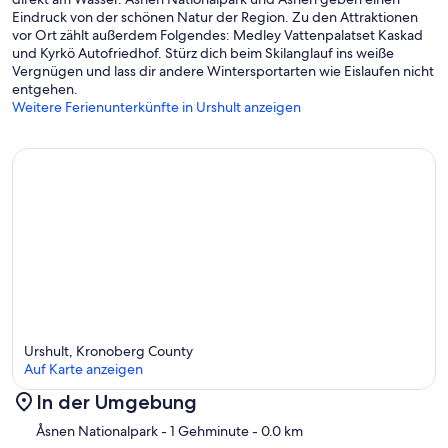
95 Urshult, Schweden
Eindruck von der schönen Natur der Region. Zu den Attraktionen
vor Ort zählt außerdem Folgendes: Medley Vattenpalatset Kaskad
Bei dem roten Haupthaus auf dem Hügel erhalten Sie den Schlüssel
und Kyrkö Autofriedhof. Stürz dich beim Skilanglauf ins weiße
und weitere Informationen. Bitte machen Sie sich durch Betätigen
Vergnügen und lass dir andere Wintersportarten wie Eislaufen nicht
der Klingel/Glocke and der Tür bemerkbar.
entgehen.
Weitere Ferienunterkünfte in Urshult anzeigen
Urshult, Kronoberg County
Auf Karte anzeigen
In der Umgebung
Karte
Åsnen Nationalpark
- 1 Gehminute
- 0.0 km