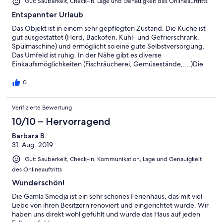
Gut: Sauberkeit, Check-in, Lage und Genauigkeit des Onlineauftritts
Entspannter Urlaub
Das Objekt ist in einem sehr gepflegten Zustand. Die Küche ist
gut ausgestattet (Herd, Backofen, Kühl- und Gefrierschrank,
Spülmaschine) und ermöglicht so eine gute Selbstversorgung.
Das Umfeld ist ruhig. In der Nähe gibt es diverse
Einkaufsmöglichkeiten (Fischräucherei, Gemüsestände,....)Die
Gastgeber sind sehr freundlich, hilfsbereit und engagiert, um
den Gästen einen entspannten Urlaub zu ermöglichen. Einen
0
Urlaub im Ferienhaus Gamla Smedja können wir somit nur
empfehlen.
Verifizierte Bewertung
10/10 – Hervorragend
Barbara B.
31. Aug. 2019
Gut: Sauberkeit, Check-in, Kommunikation, Lage und Genauigkeit
des Onlineauftritts
Wunderschön!
Die Gamla Smedja ist ein sehr schönes Ferienhaus, das mit viel
Liebe von ihren Besitzern renoviert und eingerichtet wurde. Wir
haben uns direkt wohl gefühlt und würde das Haus auf jeden