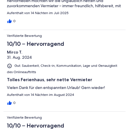
hervorheben möchten wir die unglaublich netten und
zuvorkommenden Vermieter – immer freundlich, hilfsbereit, mit
tollen Tipps für Ausflüge in die Umgebung und leckerem Obst
Aufenthalt von 14 Nächten im Juli 2025
und Marmeladen. Wir kommen auf jeden Fall gerne wieder!
0
Verifizierte Bewertung
10/10 – Hervorragend
Mirco T.
31. Aug. 2024
Gut: Sauberkeit, Check-in, Kommunikation, Lage und Genauigkeit
des Onlineauftritts
Tolles Ferienhaus, sehr nette Vermieter
Vielen Dank für den entspannten Urlaub! Gern wieder!
Aufenthalt von 14 Nächten im August 2024
0
Verifizierte Bewertung
10/10 – Hervorragend