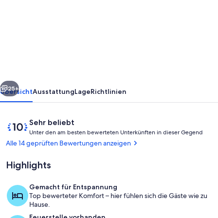
Ferienhaus
"Gamla
Smedja",
Klasamåla,
Småland
-
rück
Weiter
Bauernhof
25+
Übersicht
Ausstattung
Lage
Richtlinien
am
See
Bewertungen
10
Sehr beliebt
Åsnen...
U
von
Unter den am besten bewerteten Unterkünften in dieser Gegend
n
10,
Alle 14 geprüften Bewertungen anzeigen
t
Sehr
e
beliebt
Highlights
r
d
Gemacht für Entspannung
e
Blick von Wohnzimmer und Küche auf 
Top bewerteter Komfort – hier fühlen sich die Gäste wie zu
n
Hause.
Feuerstelle vorhanden