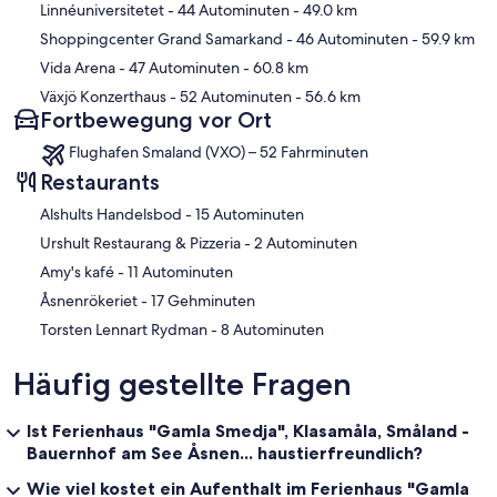
Linnéuniversitetet
- 44 Autominuten
- 49.0 km
Shoppingcenter Grand Samarkand
- 46 Autominuten
- 59.9 km
Vida Arena
- 47 Autominuten
- 60.8 km
Växjö Konzerthaus
- 52 Autominuten
- 56.6 km
Fortbewegung vor Ort
Flughafen Smaland (VXO) – 52 Fahrminuten
Restaurants
‪Alshults Handelsbod - ‬15 Autominuten
‪Urshult Restaurang & Pizzeria - ‬2 Autominuten
‪Amy's kafé - ‬11 Autominuten
‪Åsnenrökeriet - ‬17 Gehminuten
‪Torsten Lennart Rydman - ‬8 Autominuten
Häufig gestellte Fragen
Ist Ferienhaus "Gamla Smedja", Klasamåla, Småland -
Bauernhof am See Åsnen... haustierfreundlich?
Wie viel kostet ein Aufenthalt im Ferienhaus "Gamla