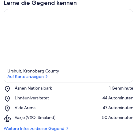
r
Lerne die Gegend kennen
k
ü
n
f
t
e
n
i
n
d
Urshult, Kronoberg County
i
Auf Karte anzeigen
e
s
Place,
Åsnen Nationalpark
‪1 Gehminute‬
e
Åsnen
Auf Karte anzeigen
r
Place,
Linnéuniversitetet
‪44 Autominuten‬
Nationalpark
Linnéuniversitetet
G
Place,
Vida Arena
‪47 Autominuten‬
e
Vida
g
Airport,
Vaxjo (VXO-Smaland)
‪50 Autominuten‬
Arena
e
Vaxjo
n
(VXO-
Weitere Infos zu dieser Gegend
d
Smaland)