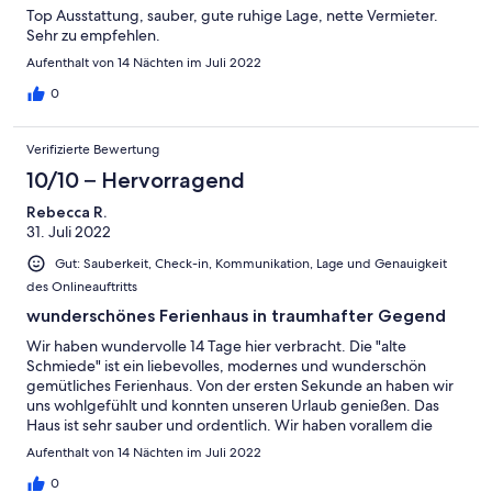
Top Ausstattung, sauber, gute ruhige Lage, nette Vermieter.
Sehr zu empfehlen.
Aufenthalt von 14 Nächten im Juli 2022
0
Verifizierte Bewertung
10/10 – Hervorragend
Rebecca R.
31. Juli 2022
Gut: Sauberkeit, Check-in, Kommunikation, Lage und Genauigkeit
des Onlineauftritts
wunderschönes Ferienhaus in traumhafter Gegend
Wir haben wundervolle 14 Tage hier verbracht. Die "alte
Schmiede" ist ein liebevolles, modernes und wunderschön
gemütliches Ferienhaus. Von der ersten Sekunde an haben wir
uns wohlgefühlt und konnten unseren Urlaub genießen. Das
Haus ist sehr sauber und ordentlich. Wir haben vorallem die
Ruhe, die die Umgebung bietet, genossen. Vom eigenen
Aufenthalt von 14 Nächten im Juli 2022
Seezugang sind wir zu unseren SUP Touren aufgebrochen und
haben den See entdeckt. Allgemein hat die Umgebung so viel
0