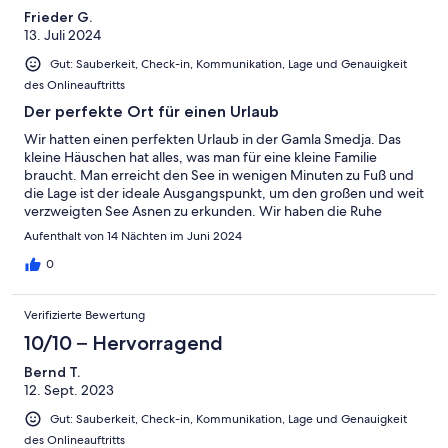
Frieder G.
13. Juli 2024
Gut: Sauberkeit, Check-in, Kommunikation, Lage und Genauigkeit
des Onlineauftritts
Der perfekte Ort für einen Urlaub
Wir hatten einen perfekten Urlaub in der Gamla Smedja. Das
kleine Häuschen hat alles, was man für eine kleine Familie
braucht. Man erreicht den See in wenigen Minuten zu Fuß und
die Lage ist der ideale Ausgangspunkt, um den großen und weit
verzweigten See Asnen zu erkunden. Wir haben die Ruhe
genoßen und sogar das eine oder andere wilde Tier direkt vor
Aufenthalt von 14 Nächten im Juni 2024
dem Haus beobachten können ;-). Besonderer Dank gilt den
tollen Gastgebern Frank und Sybille, die immer ansprechbar
0
waren und sich um alles perfekt gekümmert haben. Wir können
das Ferienhaus Gamla Smedja absolut empfehlen und kommen
Verifizierte Bewertung
gerne wieder.
10/10 – Hervorragend
Bernd T.
12. Sept. 2023
Gut: Sauberkeit, Check-in, Kommunikation, Lage und Genauigkeit
des Onlineauftritts