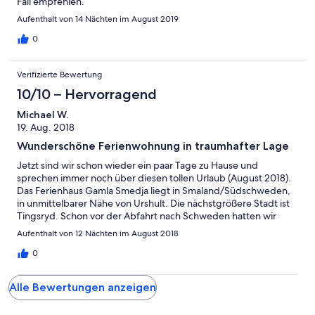
Fall empfehlen.
Aufenthalt von 14 Nächten im August 2019
0
Verifizierte Bewertung
10/10 – Hervorragend
Michael W.
19. Aug. 2018
Wunderschöne Ferienwohnung in traumhafter Lage
Jetzt sind wir schon wieder ein paar Tage zu Hause und
sprechen immer noch über diesen tollen Urlaub (August 2018).
Das Ferienhaus Gamla Smedja liegt in Smaland/Südschweden,
in unmittelbarer Nähe von Urshult. Die nächstgrößere Stadt ist
Tingsryd. Schon vor der Abfahrt nach Schweden hatten wir
bereits Kontakt mit den Vermietern. So wurden bereits im
Aufenthalt von 12 Nächten im August 2018
Vorfeld Fragen geklärt, einige Tipps gegeben. Das Haus ist
traumhaft gelegen. Der See Asnen liegt fußläufig vor der Tür.
0
Nach 5 Gehminuten standen wir direkt am Wasser und konnten
mit unserem Kajak lospaddeln. Die Ferienwohnung ließ keine
Alle Bewertungen anzeigen
Wünsche offen. Sauber, geschmackvoll eingerichtet, neue
Möbel. Wir (2 Erwachsene und 2 Kinder (10 + 13 Jahre alt) haben