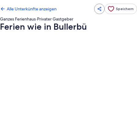
Alle Unterkünfte anzeigen
Speichern
Ganzes Ferienhaus
·
Privater Gastgeber
Ferien wie in Bullerbü
Fotogalerie
von
Ferien
wie