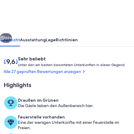
in
Bullerbü
rück
Weiter
20+
Übersicht
Ausstattung
Lage
Richtlinien
Bewertungen
9,6
Sehr beliebt
U
von
Unter den am besten bewerteten Unterkünften in dieser Gegend
n
10,
Alle 27 geprüften Bewertungen anzeigen
t
Sehr
e
beliebt
Highlights
r
d
Draußen im Grünen
e
Außenbereich
Die Gäste lieben den Außenbereich hier.
n
Feuerstelle vorhanden
a
Eine der wenigen Unterkünfte mit einer Feuerstelle im
m
Freien.