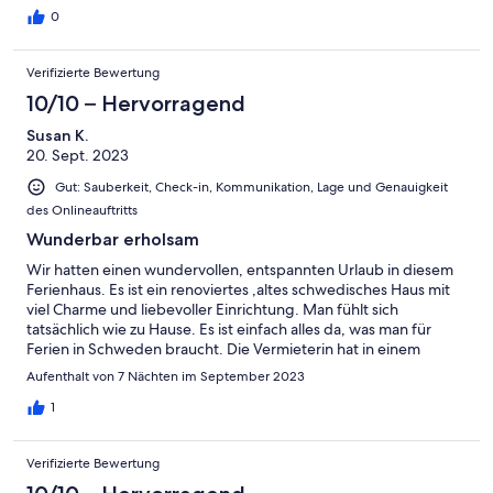
0
Verifizierte Bewertung
10/10 – Hervorragend
Susan K.
20. Sept. 2023
Gut: Sauberkeit, Check-in, Kommunikation, Lage und Genauigkeit
des Onlineauftritts
Wunderbar erholsam
Wir hatten einen wundervollen, entspannten Urlaub in diesem
Ferienhaus. Es ist ein renoviertes ,altes schwedisches Haus mit
viel Charme und liebevoller Einrichtung. Man fühlt sich
tatsächlich wie zu Hause. Es ist einfach alles da, was man für
Ferien in Schweden braucht. Die Vermieterin hat in einem
Ordner viele Urlaubsinformationen zusammengefasst, die sehr
Aufenthalt von 7 Nächten im September 2023
hilfreich waren. Wir waren mit unserem Enkel unterwegs. Er hat
die Schaukel im Kirschbaum genossen. Wir haben die Fahrräder
1
genutzt und den Garten bei bestem Wetter genossen. Wir
können dieses Haus jedem empfehlen, der schwedisches Flair
Verifizierte Bewertung
und Ruhe sucht.