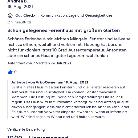
Andrea B.
18. Aug. 2021
Gut: Check-in, Kommunikation, Lage und Genauigkeit des
Onlineauftritts
Schön gelegenes Ferienhaus mit großem Garten
Schönes Ferienhaus mit leichten Mängeln. Fenster sind teilweise
nicht zu öffnen, weil alt und verklemmt. Heizung hat bei uns
nicht funktioniert, trotz 10 Grad Aussentemperatur. Ansonsten
aber ein schönes Haus in guter Lage zum wohlfühlen.
Aufenthalt von 7 Nächten im Juli 2021
0
Antwort von VrboOwner am 19. Aug. 2021
Es Ist ein altes Haus mit alten Fenstern und die Fenster reagieren auf
Temperaturen und Feuchtigkeit. Da können Fenster manchmal
klemmen. Die Heizung ist über einen Temperaturregler im Keller zu
regeln. Das Haus wird mit Erdwärme versorgt. Wir sind Anfang August
davon ausgegangen, dass das nicht erforderlich ist. Aber es kann jeder
Zeit durch unseren Verwalter eingestellt werden , wenn er informiert
wird. Wir sind sogar im Winter dort und haben es warm.
Verifizierte Bewertung
10/10 – Hervorragend