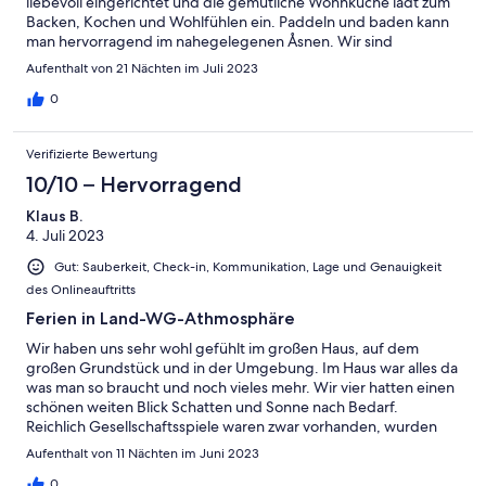
liebevoll eingerichtet und die gemütliche Wohnküche lädt zum
Backen, Kochen und Wohlfühlen ein. Paddeln und baden kann
man hervorragend im nahegelegenen Åsnen. Wir sind
begeistert!
Aufenthalt von 21 Nächten im Juli 2023
0
Verifizierte Bewertung
10/10 – Hervorragend
Klaus B.
4. Juli 2023
Gut: Sauberkeit, Check-in, Kommunikation, Lage und Genauigkeit
des Onlineauftritts
Ferien in Land-WG-Athmosphäre
Wir haben uns sehr wohl gefühlt im großen Haus, auf dem
großen Grundstück und in der Umgebung. Im Haus war alles da
was man so braucht und noch vieles mehr. Wir vier hatten einen
schönen weiten Blick Schatten und Sonne nach Bedarf.
Reichlich Gesellschaftsspiele waren zwar vorhanden, wurden
aber kaum benötigt.
Aufenthalt von 11 Nächten im Juni 2023
0