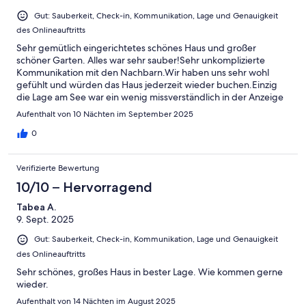
Gut: Sauberkeit, Check-in, Kommunikation, Lage und Genauigkeit
des Onlineauftritts
Sehr gemütlich eingerichtetes schönes Haus und großer
schöner Garten. Alles war sehr sauber!Sehr unkomplizierte
Kommunikation mit den Nachbarn.Wir haben uns sehr wohl
gefühlt und würden das Haus jederzeit wieder buchen.Einzig
die Lage am See war ein wenig missverständlich in der Anzeige
dargestellt. Das Haus liegt zwar fast am Ufer hat aber keinen
Aufenthalt von 10 Nächten im September 2025
direkten Zugang zum See.Insgesamt sehr verdiente 5 von 5
Sternen.
0
Verifizierte Bewertung
10/10 – Hervorragend
Tabea A.
9. Sept. 2025
Gut: Sauberkeit, Check-in, Kommunikation, Lage und Genauigkeit
des Onlineauftritts
Sehr schönes, großes Haus in bester Lage. Wie kommen gerne
wieder.
Aufenthalt von 14 Nächten im August 2025