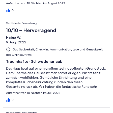
einiges zu entdecken. Die nahegelegene Badestelle am
Aufenthalt von 10 Nächten im August 2022
Kärrasand Camping ist sehr schön und auch für Familien mit
kleinen Kindern geeignet, da der Sandstrand sehr flach abfällt.
0
Auch ein Ausflug auf die Insel Ölland mit seinen schönen
Sandstränden und alten Windmühlen ist unbedingt zu
Verifizierte Bewertung
empfehlen.
10/10 – Hervorragend
Heinz W.
9. Aug. 2022
Gut: Sauberkeit, Check-in, Kommunikation, Lage und Genauigkeit
des Onlineauftritts
Traumhafter Schwedenurlaub
Das Haus liegt auf einem großem ,sehr gepflegten Grundstück.
Dem Charme des Hauses ist man sofort erlegen. Nichts fehlt
zum sich wohlfühlen. Gemütliche Einrichtung und eine
komplette Kücheneinrichtung runden den tollen
Gesamteindruck ab. Wir haben die fantastische Ruhe sehr
genossen. Ein echtes Zuhause von Anfang an. Wir kommen
Aufenthalt von 10 Nächten im Juli 2022
gerne wieder.
0
Verifizierte Bewertung