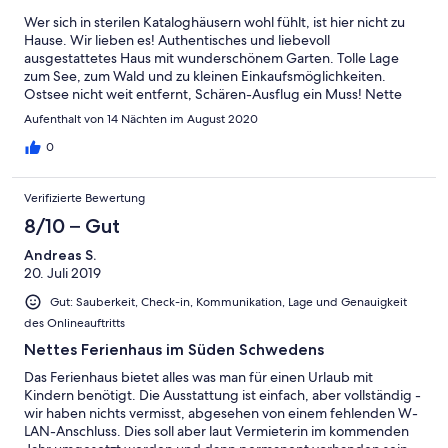
Wer sich in sterilen Kataloghäusern wohl fühlt, ist hier nicht zu
Hause. Wir lieben es! Authentisches und liebevoll
ausgestattetes Haus mit wunderschönem Garten. Tolle Lage
zum See, zum Wald und zu kleinen Einkaufsmöglichkeiten.
Ostsee nicht weit entfernt, Schären-Ausflug ein Muss! Nette
und hilfsbereite Nachbarn. Alles da für einen traumhaften
Aufenthalt von 14 Nächten im August 2020
Familienurlaub. Wir kommen sehr gern wieder!
0
Verifizierte Bewertung
8/10 – Gut
Andreas S.
20. Juli 2019
Gut: Sauberkeit, Check-in, Kommunikation, Lage und Genauigkeit
des Onlineauftritts
Nettes Ferienhaus im Süden Schwedens
Das Ferienhaus bietet alles was man für einen Urlaub mit
Kindern benötigt. Die Ausstattung ist einfach, aber vollständig -
wir haben nichts vermisst, abgesehen von einem fehlenden W-
LAN-Anschluss. Dies soll aber laut Vermieterin im kommenden