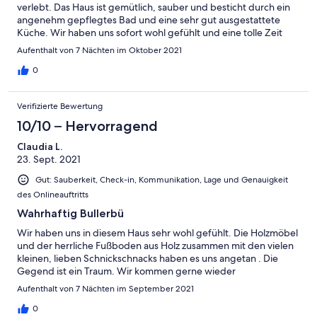
verlebt. Das Haus ist gemütlich, sauber und besticht durch ein
angenehm gepflegtes Bad und eine sehr gut ausgestattete
Küche. Wir haben uns sofort wohl gefühlt und eine tolle Zeit
inmitten der weitläufigen Wälder und großen, atemberaubend
Aufenthalt von 7 Nächten im Oktober 2021
schönen Seenlandschaften genossen.
0
Verifizierte Bewertung
10/10 – Hervorragend
Claudia L.
23. Sept. 2021
Gut: Sauberkeit, Check-in, Kommunikation, Lage und Genauigkeit
des Onlineauftritts
Wahrhaftig Bullerbü
Wir haben uns in diesem Haus sehr wohl gefühlt. Die Holzmöbel
und der herrliche Fußboden aus Holz zusammen mit den vielen
kleinen, lieben Schnickschnacks haben es uns angetan . Die
Gegend ist ein Traum. Wir kommen gerne wieder
Aufenthalt von 7 Nächten im September 2021
0