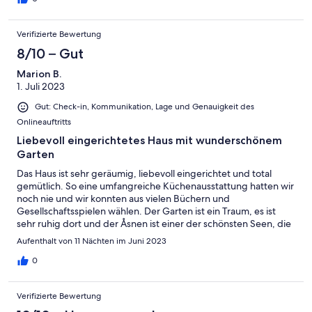
Verifizierte Bewertung
8/10 – Gut
Marion B.
1. Juli 2023
Gut: Check-in, Kommunikation, Lage und Genauigkeit des
Onlineauftritts
Liebevoll eingerichtetes Haus mit wunderschönem
Garten
Das Haus ist sehr geräumig, liebevoll eingerichtet und total
gemütlich. So eine umfangreiche Küchenausstattung hatten wir
noch nie und wir konnten aus vielen Büchern und
Gesellschaftsspielen wählen. Der Garten ist ein Traum, es ist
sehr ruhig dort und der Åsnen ist einer der schönsten Seen, die
wir kennen. Es gibt Fahrräder im Schuppen und man kann am
Aufenthalt von 11 Nächten im Juni 2023
nahen Badeplatz prima schwimmen oder sich Kanus ausleihen.
Von dort ist es nur ein kurzer Weg durch den Wald zu einem
0
schönen Café mit Blick über den Åsnen und zu Lunnabacken, wo
wir Midsommarafton verbracht haben. Die Kommunikation mit
Verifizierte Bewertung
der Gastgeberin Frau Wolf ist unkompliziert und sie reagiert und
hilft sehr schnell. Wir hatten einen wunderbaren Aufenthalt!