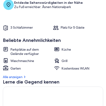
b
Entdecke Sehenswürdigkeiten in der Nähe
e
Zu Fuß erreichbar: Åsnen Nationalpark
s
t
e
n
3 Schlafzimmer
Platz für 5 Gäste
b
e
w
Beliebte Annehmlichkeiten
e
r
Parkplätze auf dem
Küche
t
Gelände verfügbar
e
t
Waschmaschine
Grill
e
Garten
Kostenloses WLAN
n
Alle anzeigen
U
Lerne die Gegend kennen
n
t
e
r
k
ü