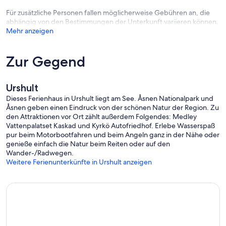
Insbesondere die vielen Schäreninseln sind einen Besuch wert.
Für zusätzliche Personen fallen möglicherweise Gebühren an, die
abhängig von den Bestimmungen der Unterkunft variieren können.
In der Astrid-Lindgrens-Värld in Vimmerby können Sie die Villa
Mehr anzeigen
Kunterbunt, den Hof Katthult, den Mattiswald und viele andere
Orte besuchen, die aus ihren Büchern bekannt sind (ca. 280km),
Zur Gegend
Am Sonntag lockt der größte Trödelmarkt Smalands im ca. 60 km
entfernten Moheda.
———————
Urshult
Dieses Ferienhaus in Urshult liegt am See. Åsnen Nationalpark und
Hinweis:
Åsnen geben einen Eindruck von der schönen Natur der Region. Zu
den Attraktionen vor Ort zählt außerdem Folgendes: Medley
Wie in Schweden üblich, ist das Haus bei Abfahrt zu reinigen. So
Vattenpalatset Kaskad und Kyrkö Autofriedhof. Erlebe Wasserspaß
fallen keine zusätzlichen Kosten an. Wer vor 10 Uhr anreist, muss
pur beim Motorbootfahren und beim Angeln ganz in der Nähe oder
eine externe Reinigung in Anspruch nehmen. Auf Nachfrage
genieße einfach die Natur beim Reiten oder auf den
können wir aber eine externe Reinigung für 100€ vermitteln.
Wander-/Radwegen.
Weitere Ferienunterkünfte in Urshult anzeigen