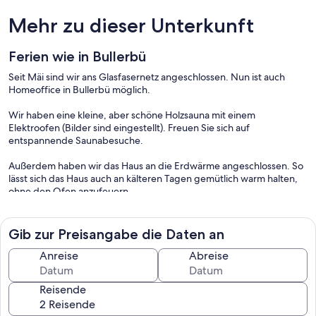
Mehr zu dieser Unterkunft
Ferien wie in Bullerbü
Seit Mäi sind wir ans Glasfasernetz angeschlossen. Nun ist auch
Homeoffice in Bullerbü möglich.
Wir haben eine kleine, aber schöne Holzsauna mit einem
Elektroofen (Bilder sind eingestellt). Freuen Sie sich auf
entspannende Saunabesuche.
Außerdem haben wir das Haus an die Erdwärme angeschlossen. So
lässt sich das Haus auch an kälteren Tagen gemütlich warm halten,
ohne den Ofen anzufeuern.
Um eine bessere Preistranzparenz zu gewährleisten, haben wir die
Gib zur Preisangabe die Daten an
Strompreise aus den Tagespreisen ausgenommen. Sie werden nach
den aktuell gültigen Preisen zum Ende des Urlaubes abgerechnet.
Anreise
Abreise
———————————————————
Reisende
In diesem am See Åsnen gelegenen Haus werden Sie wunderbar
entspannte Tage genießen!