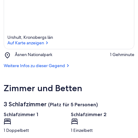
n
f
t
e
n
i
Urshult, Kronobergs län
n
Auf Karte anzeigen
d
Place,
Åsnen Nationalpark
‪1 Gehminute‬
i
Åsnen
Auf Karte anzeigen
e
Nationalpark
Weitere Infos zu dieser Gegend
s
e
r
Zimmer und Betten
G
e
g
3 Schlafzimmer
(Platz für 5 Personen)
e
n
Schlafzimmer 1
Schlafzimmer 2
d
1 Doppelbett
1 Einzelbett