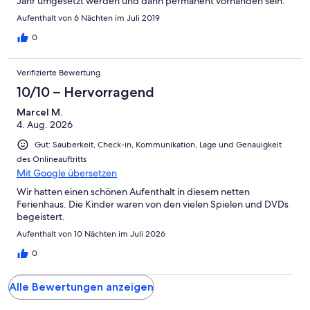
Jahr umgesetzt werden und dann permanent vorhanden sein.
Dass das Ferienhaus selbst geputzt werden muss, haben wir
Aufenthalt von 6 Nächten im Juli 2019
erst nach der verbindlichen Buchung erfahren - das hätten wir
gerne vorher gewußt. Ansonsten gerne wieder.
0
Verifizierte Bewertung
10/10 – Hervorragend
Marcel M.
4. Aug. 2026
Gut: Sauberkeit, Check-in, Kommunikation, Lage und Genauigkeit
des Onlineauftritts
Mit Google übersetzen
Wir hatten einen schönen Aufenthalt in diesem netten
Ferienhaus. Die Kinder waren von den vielen Spielen und DVDs
begeistert.
Aufenthalt von 10 Nächten im Juli 2026
0
Alle Bewertungen anzeigen