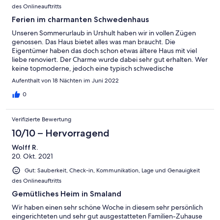
des Onlineauftritts
Ferien im charmanten Schwedenhaus
Unseren Sommerurlaub in Urshult haben wir in vollen Zügen
genossen. Das Haus bietet alles was man braucht. Die
Eigentümer haben das doch schon etwas ältere Haus mit viel
liebe renoviert. Der Charme wurde dabei sehr gut erhalten. Wer
keine topmoderne, jedoch eine typisch schwedische
Unterkunft sucht ist hier genau richtig! Für mich war es wie ein
Aufenthalt von 18 Nächten im Juni 2022
Nachhausekommen, da es mich an meine Ferien in Schweden
als Kind erinnert hat. Wir konnten sehr viele Wildtiere
0
beobachten, Pfifferling sammeln, Fische fangen und Beeren
pflücken. Für uns war die Zeit hier in Südschweden traumhaft
Verifizierte Bewertung
schön, wir kommen gerne wieder.
10/10 – Hervorragend
Wolff R.
20. Okt. 2021
Gut: Sauberkeit, Check-in, Kommunikation, Lage und Genauigkeit
des Onlineauftritts
Gemütliches Heim in Smaland
Wir haben einen sehr schöne Woche in diesem sehr persönlich
eingerichteten und sehr gut ausgestatteten Familien-Zuhause