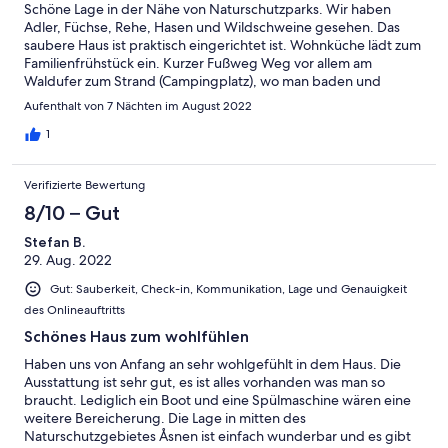
Schöne Lage in der Nähe von Naturschutzparks. Wir haben
Adler, Füchse, Rehe, Hasen und Wildschweine gesehen. Das
saubere Haus ist praktisch eingerichtet ist. Wohnküche lädt zum
Familienfrühstück ein. Kurzer Fußweg Weg vor allem am
Waldufer zum Strand (Campingplatz), wo man baden und
Paddelboote leihen kann. Ausflugmöglichkeiten z.B. zum
Aufenthalt von 7 Nächten im August 2022
Glasbrennen. Problemlose und flexible Betreuung durch
Eigentümerin und Verwalter vor Ort.
1
Verifizierte Bewertung
8/10 – Gut
Stefan B.
29. Aug. 2022
Gut: Sauberkeit, Check-in, Kommunikation, Lage und Genauigkeit
des Onlineauftritts
Schönes Haus zum wohlfühlen
Haben uns von Anfang an sehr wohlgefühlt in dem Haus. Die
Ausstattung ist sehr gut, es ist alles vorhanden was man so
braucht. Lediglich ein Boot und eine Spülmaschine wären eine
weitere Bereicherung. Die Lage in mitten des
Naturschutzgebietes Åsnen ist einfach wunderbar und es gibt