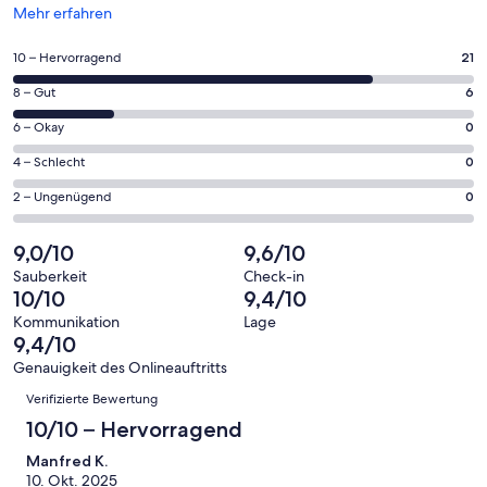
Wird
Mehr erfahren
in
einem
21
10 – Hervorragend
21
neuen
von
Fenster
6
8 – Gut
6
insgesamt
geöffnet
von
27
0
6 – Okay
0
insgesamt
Gästebewertungen
von
27
0
4 – Schlecht
0
haben
insgesamt
Gästebewertungen
von
eine
27
0
2 – Ungenügend
0
haben
insgesamt
Bewertung
Gästebewertungen
von
eine
27
von
haben
insgesamt
9,0/10
9,6/10
Bewertung
Gästebewertungen
10
eine
27
von
haben
Sauberkeit
Check-in
-
Bewertung
Gästebewertungen
10/10
9,4/10
8
eine
Hervorragend
von
haben
-
Bewertung
Kommunikation
Lage
6
eine
9,4/10
Gut
von
-
Bewertung
4
Genauigkeit des Onlineauftritts
Okay
von
Bewertungen
-
Verifizierte Bewertung
2
Schlecht
-
10/10 – Hervorragend
Ungenügend
Manfred K.
10. Okt. 2025