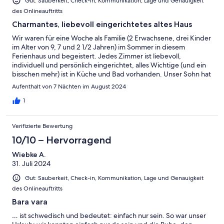
Gut: Sauberkeit, Check-in, Kommunikation, Lage und Genauigkeit
des Onlineauftritts
Charmantes, liebevoll eingerichtetes altes Haus
Wir waren für eine Woche als Familie (2 Erwachsene, drei Kinder
im Alter von 9, 7 und 2 1/2 Jahren) im Sommer in diesem
Ferienhaus und begeistert. Jedes Zimmer ist liebevoll,
individuell und persönlich eingerichtet, alles Wichtige (und ein
bisschen mehr) ist in Küche und Bad vorhanden. Unser Sohn hat
das Zimmer auf dem Dachboden geliebt, wir fanden die große
Aufenthalt von 7 Nächten im August 2024
Auswahl an Büchern und Spielen für regnerische Tage toll.
Draußen kann man wunderbar unter einem großen Kirschbaum
1
sitzen, die Kinder durften die Hängematte benutzen und es ist
genug Platz, um Fangen um das Haus herum zu spielen. Die
Verifizierte Bewertung
nähere und weitere Umgebung bieten Gelegenheiten für
kleine und große Wanderungen und Badeausflüge. Wir können
10/10 – Hervorragend
das Haus empfehlen.
Wiebke A.
31. Juli 2024
Gut: Sauberkeit, Check-in, Kommunikation, Lage und Genauigkeit
des Onlineauftritts
Bara vara
… ist schwedisch und bedeutet: einfach nur sein. So war unser