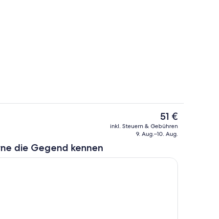
f dem Ferienhof
Heukojen auf dem Ferienhof
Der
51 €
aktuelle
ht
Heukojen auf dem Ferienhof
inkl. Steuern & Gebühren
Preis
9. Aug.–10. Aug.
beträgt
rne die Gegend kennen
51 €.