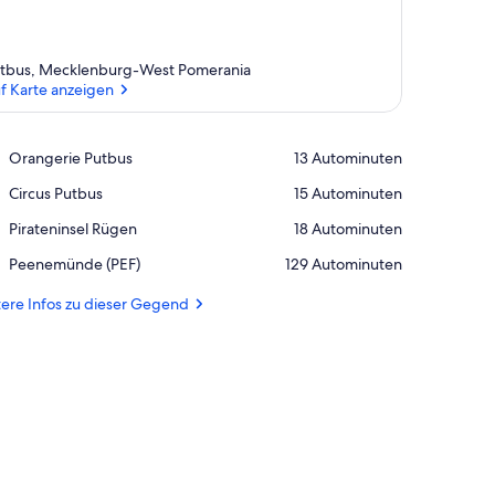
tbus, Mecklenburg-West Pomerania
f Karte anzeigen
Auf Karte anzeigen
Place,
Orangerie Putbus
‪13 Autominuten‬
Orangerie
Place,
Circus Putbus
‪15 Autominuten‬
Putbus
Circus
Place,
Pirateninsel Rügen
‪18 Autominuten‬
Putbus
Pirateninsel
Airport,
Peenemünde (PEF)
‪129 Autominuten‬
Rügen
Peenemünde
(PEF)
ere Infos zu dieser Gegend