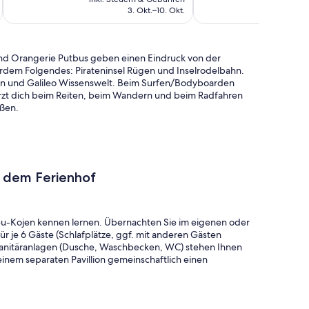
Stahlbrode
Bewertungen
Bewertungen
t
749 €
3. Okt.–10. Okt.
 und Orangerie Putbus geben einen Eindruck von der
erdem Folgendes: Pirateninsel Rügen und Inselrodelbahn.
rten und Galileo Wissenswelt. Beim Surfen/Bodyboarden
rzt dich beim Reiten, beim Wandern und beim Radfahren
üßen.
uf dem Ferienhof
heu-Kojen kennen lernen. Übernachten Sie im eigenen oder
r je 6 Gäste (Schlafplätze, ggf. mit anderen Gästen
nitäranlagen (Dusche, Waschbecken, WC) stehen Ihnen
inem separaten Pavillion gemeinschaftlich einen