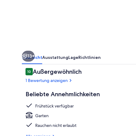
Box
3)
-
Heukojen
auf
dem
13+
Ferienhof
Übersicht
Ausstattung
Lage
Richtlinien
Bewertungen
Außergewöhnlich
10
10 von 10.
1 Bewertung anzeigen
Beliebte Annehmlichkeiten
Objektansich
Frühstück verfügbar
Garten
Rauchen nicht erlaubt