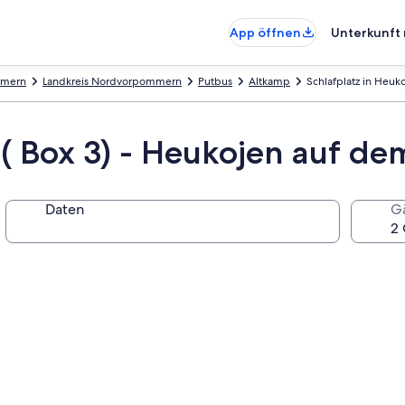
App öffnen
Unterkunft 
mmern
Landkreis Nordvorpommern
Putbus
Altkamp
Schlafplatz in Heuk
 ( Box 3) - Heukojen auf de
Daten
G