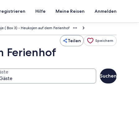
registrieren
Hilfe
Meine Reisen
Anmelden
oje ( Box 3) - Heukojen auf dem Ferienhof
Teilen
Speichern
m Ferienhof
äste
Suchen