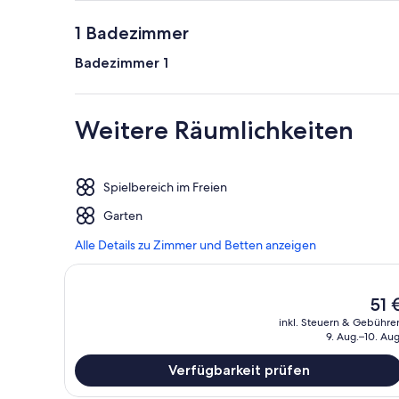
1 Badezimmer
Badezimmer 1
Weitere Räumlichkeiten
Spielbereich im Freien
Garten
Alle Details zu Zimmer und Betten anzeigen
Der
51 
aktue
inkl. Steuern & Gebühre
Preis
9. Aug.–10. Aug
betr
51 €.
Verfügbarkeit prüfen