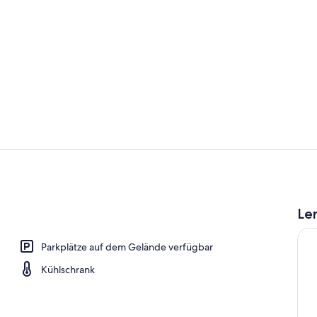
Heukojen au
Objektansic
Le
t
Parkplätze auf dem Gelände verfügbar
Kühlschrank