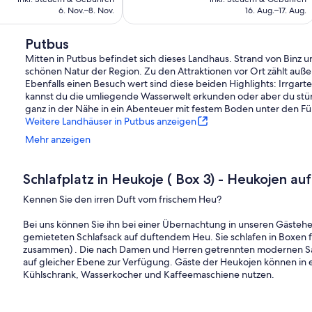
beträg
199 €
6. Nov.–8. Nov.
16. Aug.–17. Aug.
51 €
Putbus
Mitten in Putbus befindet sich dieses Landhaus. Strand von Binz
schönen Natur der Region. Zu den Attraktionen vor Ort zählt auß
Ebenfalls einen Besuch wert sind diese beiden Highlights: Irrga
kannst du die umliegende Wasserwelt erkunden oder aber du stü
ganz in der Nähe in ein Abenteuer mit festem Boden unter den F
Weitere Landhäuser in Putbus anzeigen
Mehr anzeigen
Schlafplatz in Heukoje ( Box 3) - Heukojen a
Kennen Sie den irren Duft vom frischem Heu?
Bei uns können Sie ihn bei einer Übernachtung in unseren Gäste
gemieteten Schlafsack auf duftendem Heu. Sie schlafen in Boxen fü
zusammen) . Die nach Damen und Herren getrennten modernen Sa
auf gleicher Ebene zur Verfügung. Gäste der Heukojen können in e
Kühlschrank, Wasserkocher und Kaffeemaschiene nutzen.