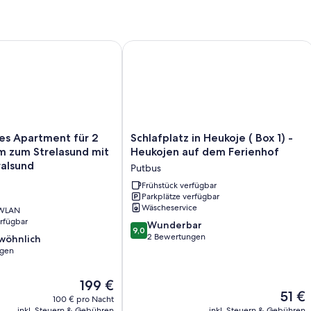
Ferienhof
Apartment für 2 Pers. - 200m zum Strelasund mit Blick auf St
Schlafplatz in Heukoje ( Box 1) - Heu
Schlafplatz
es Apartment für 2
Schlafplatz in Heukoje ( Box 1) -
in
m zum Strelasund mit
Heukojen auf dem Ferienhof
Heukoje
ralsund
Putbus
(
Box
Frühstück verfügbar
Parkplätze verfügbar
1)
Wäscheservice
 WLAN
-
erfügbar
Heukojen
9.0
Wunderbar
9,0
auf
von
2 Bewertungen
wöhnlich
dem
10,
ngen
Ferienhof
Wunderbar,
Putbus
2
ich,
Der
199 €
Bewertungen
Der
51 €
Preis
100 € pro Nacht
Preis
beträgt
inkl. Steuern & Gebühren
inkl. Steuern & Gebühren