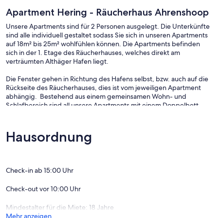
Apartment Hering - Räucherhaus Ahrenshoop
Unsere Apartments sind für 2 Personen ausgelegt. Die Unterkünfte
sind alle individuell gestaltet sodass Sie sich in unseren Apartments
auf 18m² bis 25m² wohlfühlen können. Die Apartments befinden
sich in der 1. Etage des Räucherhauses, welches direkt am
verträumten Althäger Hafen liegt.
Die Fenster gehen in Richtung des Hafens selbst, bzw. auch auf die
Rückseite des Räucherhauses, dies ist vom jeweiligen Apartment
abhängig. Bestehend aus einem gemeinsamen Wohn- und
Schlafbereich sind all unsere Apartments mit einem Doppelbett,
Sat-TV und WLAN, sowie einer Miniküche gemütlich ausgestattet.
Weiterhin verfügen alle über Badezimmer mit Dusche und WC.
Hausordnung
Das 20m² große Apartment befindet sich in direkter
Lage zum Althäger Hafen, in der 1. Etage des Räucherhauses.
Check-in ab 15:00 Uhr
Der Blick des Apartments geht in Richtung des verträumten Hafens.
Bestehend aus einem gemeinsamen Wohn- und Schlafbereich ist es
Check-out vor 10:00 Uhr
mit einem Doppelbett, Sat-TV und WLan, sowie einer Miniküche
gemütlich ausgestattet.
Mindestalter für die Miete: 18 Jahre
Weiterhin verfügt es über Badezimmer mit Dusche und WC. Das
Mehr anzeigen