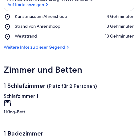
Auf Karte anzeigen
Place,
Kunstmuseum Ahrenshoop
‪4 Gehminuten‬
Kunstmuseum
Auf Karte anzeigen
Place,
Strand von Ahrenshoop
‪13 Gehminuten‬
Ahrenshoop
Strand
Place,
Weststrand
‪13 Gehminuten‬
von
Weststrand
Ahrenshoop
Weitere Infos zu dieser Gegend
Zimmer und Betten
1 Schlafzimmer
(Platz für 2 Personen)
Schlafzimmer 1
1 King-Bett
1 Badezimmer