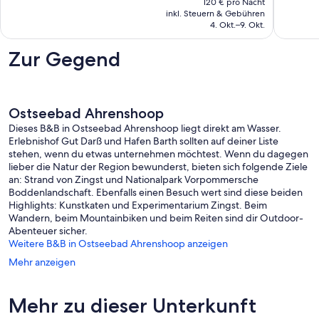
zum
59
20
120 € pro Nacht
beträgt
Strand
inkl. Steuern & Gebühren
Bewertungen
Bewert
601 €
Ostseebad
4. Okt.–9. Okt.
Ahrenshoop
Zur Gegend
Ostseebad Ahrenshoop
Dieses B&B in Ostseebad Ahrenshoop liegt direkt am Wasser.
Erlebnishof Gut Darß und Hafen Barth sollten auf deiner Liste
stehen, wenn du etwas unternehmen möchtest. Wenn du dagegen
lieber die Natur der Region bewunderst, bieten sich folgende Ziele
an: Strand von Zingst und Nationalpark Vorpommersche
Boddenlandschaft. Ebenfalls einen Besuch wert sind diese beiden
Highlights: Kunstkaten und Experimentarium Zingst. Beim
Wandern, beim Mountainbiken und beim Reiten sind dir Outdoor-
Abenteuer sicher.
Weitere B&B in Ostseebad Ahrenshoop anzeigen
Mehr anzeigen
Mehr zu dieser Unterkunft