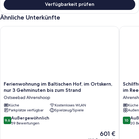
Verfügbarkeit prüfen
Ähnliche Unterkünfte
Ferienwohnung im Baltischen Hof, im Ortskern, nur 3 Gehmin
Schilfh
Ferienwohnung
Schilfhu
Ferienwohnung im Baltischen Hof, im Ortskern,
Schilf
im
Ahrensh
nur 3 Gehminuten bis zum Strand
im Ree
Baltischen
modern
Ostseebad Ahrenshoop
Ahrens
Hof,
Ferien
im
Küche
Kostenloses WLAN
im
Küche
Parkplätze verfügbar
Spielzeug/Spiele
Außen
Ortskern,
Reetged
nur
Haus
9.6
10.0
Außergewöhnlich
Auß
9,6
10
3
am
von
von
59 Bewertungen
20 B
Gehminuten
Wasser
10,
10,
Der
601 €
bis
Ahrens
Außergewöhnlich,
Außerge
Preis