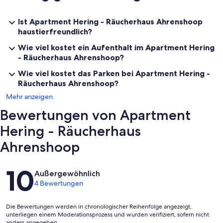
beigefügten Informationen.
Ist Apartment Hering - Räucherhaus Ahrenshoop
Wir freuen uns darauf, Sie bald bei uns begrüßen zu dürfen!
haustierfreundlich?
Ihr Räucherhaus - Team
Wie viel kostet ein Aufenthalt im Apartment Hering
- Räucherhaus Ahrenshoop?
Wie viel kostet das Parken bei Apartment Hering -
Die Anreise ist von 15:00 bis 20:00 und die Abreise von 07:00 bis
Räucherhaus Ahrenshoop?
10:00 möglich.
Mehr anzeigen
Bewertungen von Apartment
Hering - Räucherhaus
Ahrenshoop
Bewertungen
10
Außergewöhnlich
4 Bewertungen
Die Bewertungen werden in chronologischer Reihenfolge angezeigt,
unterliegen einem Moderationsprozess und wurden verifiziert, sofern nicht
anders angegeben.