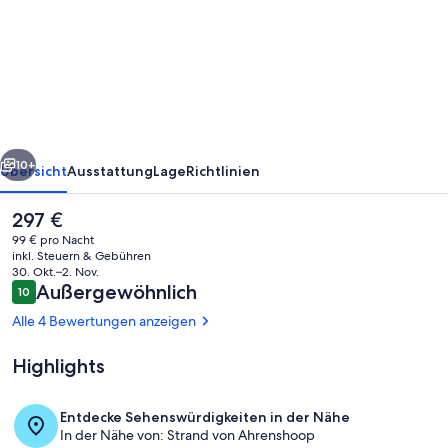
Hering
-
Räucherhaus
Ahrenshoop
rück
Weiter
10+
Übersicht
Ausstattung
Lage
Richtlinien
Der
297 €
aktuelle
99 € pro Nacht
Preis
inkl. Steuern & Gebühren
beträgt
30. Okt.–2. Nov.
297 €.
Bewertungen
Außergewöhnlich
10
10 von 10.
Alle 4 Bewertungen anzeigen
Highlights
Räucherhaus Ahrenshoop
Entdecke Sehenswürdigkeiten in der Nähe
In der Nähe von: Strand von Ahrenshoop