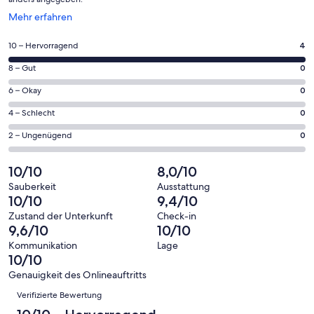
Wird
Mehr erfahren
in
einem
4
10 – Hervorragend
4
neuen
von
Fenster
0
8 – Gut
0
insgesamt
geöffnet
von
4
0
6 – Okay
0
insgesamt
Gästebewertungen
von
4
0
4 – Schlecht
0
haben
insgesamt
Gästebewertungen
von
eine
4
0
2 – Ungenügend
0
haben
insgesamt
Bewertung
Gästebewertungen
von
eine
4
von
haben
insgesamt
10/10
8,0/10
Bewertung
Gästebewertungen
10
eine
4
von
haben
Sauberkeit
Ausstattung
-
Bewertung
Gästebewertungen
10/10
9,4/10
8
eine
Hervorragend
von
haben
-
Bewertung
Zustand der Unterkunft
Check-in
6
eine
9,6/10
10/10
Gut
von
-
Bewertung
4
Kommunikation
Lage
Okay
von
10/10
-
2
Schlecht
Genauigkeit des Onlineauftritts
-
Bewertungen
Verifizierte Bewertung
Ungenügend